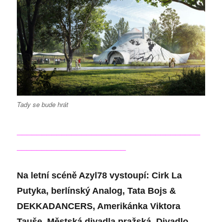
Tady se bude hrát
_____________________________________
______________________
Na letní scéně Azyl78 vystoupí: Cirk La
Putyka, berlínský Analog, Tata Bojs &
DEKKADANCERS, Amerikánka Viktora
Tauše, Městská divadla pražská, Divadlo