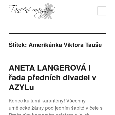
☰
Taneční magazín
Štítek:
Amerikánka Viktora Tauše
ANETA LANGEROVÁ i
řada předních divadel v
AZYLu
Konec kulturní karantény! Všechny
umělecké žánry pod jedním šapitó v čele s
Pražským komorním baletem a jejich