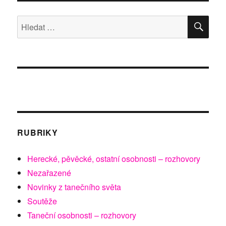
ANETA
LANGEROVÁ
HLE
Hledat:
i
řada
předních
divadel
v
AZYLu
RUBRIKY
Herecké, pěvěcké, ostatní osobnosti – rozhovory
Nezařazené
Novinky z tanečního světa
Soutěže
Taneční osobnosti – rozhovory