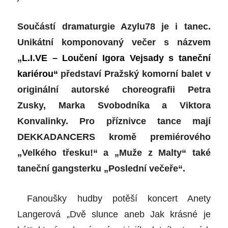
Součástí dramaturgie Azylu78 je i tanec.
Unikátní komponovaný večer s názvem
„
L.I.VE – Loučení Igora Vejsady s taneční
kariérou“
představí Pražský komorní balet v
originální autorské choreografii Petra
Zusky, Marka Svobodníka a Viktora
Konvalinky. Pro příznivce tance mají
DEKKADANCERS kromě premiérového
„Velkého třesku!“ a „Muže z Malty“ také
taneční gangsterku „Poslední večeře“.
Fanoušky hudby potěší koncert Anety
Langerová „Dvě slunce aneb Jak krásné je