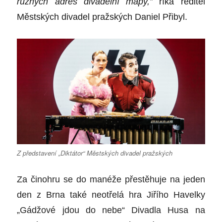
různých adres divadelní mapy,”
říká ředitel
Městských divadel pražských Daniel Přibyl.
Z představení „Diktátor“ Městských divadel pražských
Za činohru se do manéže přestěhuje na jeden
den z Brna také neotřelá hra Jiřího Havelky
„Gádžové jdou do nebe“ Divadla Husa na