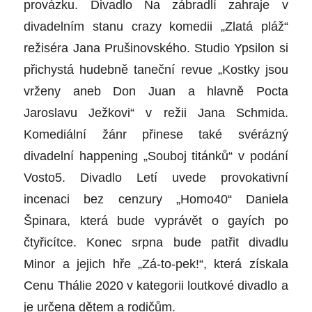
provázku. Divadlo Na zábradlí zahraje v
divadelním stanu crazy komedii „Zlatá pláž“
režiséra Jana Prušinovského. Studio Ypsilon si
přichystá hudebně taneční revue „Kostky jsou
vrženy aneb Don Juan a hlavně Pocta
Jaroslavu Ježkovi“ v režii Jana Schmida.
Komediální žánr přinese také svérázný
divadelní happening „Souboj titánků“ v podání
Vosto5. Divadlo Letí uvede provokativní
incenaci bez cenzury „Homo40“ Daniela
Špinara, která bude vyprávět o gayích po
čtyřicítce. Konec srpna bude patřit divadlu
Minor a jejich hře „Zá-to-pek!“, která získala
Cenu Thálie 2020 v kategorii loutkové divadlo a
je určena dětem a rodičům.