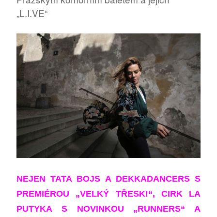
„L.I.VE“
NEJEN TATA BOJS A DEKKADANCERS S
PREMIÉROU „VELKÝ TŘESK!“, CIRK LA
PUTYKA S NOVINKOU „RUNNERS“ A