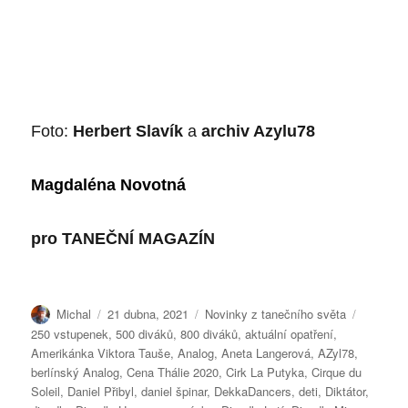
Foto:
Herbert Slavík
a
archiv Azylu78
Magdaléna Novotná
pro
TANEČNÍ MAGAZÍN
Autor:
Publikováno:
Rubriky:
Štítky:
Michal
21 dubna, 2021
Novinky z tanečního světa
250 vstupenek
,
500 diváků
,
800 diváků
,
aktuální opatření
,
Amerikánka Viktora Tauše
,
Analog
,
Aneta Langerová
,
AZyl78
,
berlínský Analog
,
Cena Thálie 2020
,
Cirk La Putyka
,
Cirque du
Soleil
,
Daniel Přibyl
,
daniel špinar
,
DekkaDancers
,
deti
,
Diktátor
,