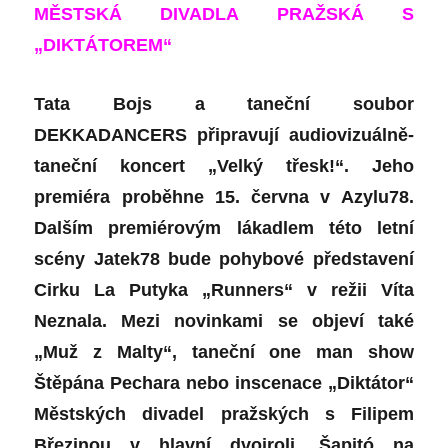
MĚSTSKÁ DIVADLA PRAŽSKÁ S
„DIKTÁTOREM“
Tata Bojs a taneční soubor
DEKKADANCERS připravují audiovizuálně-
taneční koncert „Velký třesk!“. Jeho
premiéra proběhne 15. června v Azylu78.
Dalším premiérovým lákadlem této letní
scény Jatek78 bude pohybové představení
Cirku La Putyka „Runners“ v režii Víta
Neznala. Mezi novinkami se objeví také
„Muž z Malty“, taneční one man show
Štěpána Pechara nebo inscenace „Diktátor“
Městských divadel pražských s Filipem
Březinou v hlavní dvojroli. Šapitó na