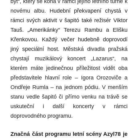
být“, který se koná v rámci jejího letního turné k
novému albu.
Hudební překvapení chystá v
rámci svých aktivit v šapitó také režisér Viktor
Tauš. „Amerikánky“ Terezu Rambu a Elišku
Křenkovou. Každý večer hudebně doprovodí
jiný speciální host.
Městská divadla pražská
chystají muzikálový
koncert „Lazarus“, na
kterém máte jedinečnou příležitost vidět oba
představitele hlavní role – Igora Orozoviče a
Ondřeje Rumla – na jednom pódiu.
V menším
stanu vedle šapitó či přímo venku na trávě se
uskuteční i další koncerty v rámci
doprovodného programu.
Značná část programu letní scény Azyl78 je