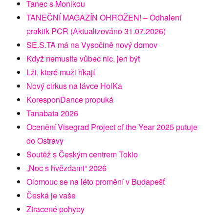
Tanec s Monikou
TANEČNÍ MAGAZÍN OHROŽEN! – Odhalení
praktik PCR (Aktualizováno 31.07.2026)
SE.S.TA má na Vysočině nový domov
Když nemusíte vůbec nic, jen být
Lži, které muži říkají
Nový cirkus na lávce HolKa
KoresponDance propuká
Tanabata 2026
Ocenění Visegrad Project of the Year 2025 putuje
do Ostravy
Soutěž s Českým centrem Tokio
„Noc s hvězdami“ 2026
Olomouc se na léto promění v Budapešť
Česká je vaše
Ztracené pohyby