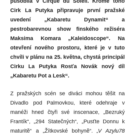
působila v Cirque du Soleil. Kromě toho
Cirk La Putyka připravuje první pražské
uvedení „Kabaretu Dynamit“ a
pestrobarevnou show finského režiséra
Maksima Komara „
Kaleidoscope“
. Na
otevření nového prostoru, které je v tuto
chvíli v plánu na 25. května, chystá principál
Cirku La Putyka Rosťa Novák nový díl
„Kabaretu Pot a Lesk“.
Z pražských scén se diváci mohou těšit na
Divadlo pod Palmovkou, které odehraje v
manéži hned čtyři své inscenace, „Bezruký
Frantík“, „294 Statečných“, „Pusťte Donnu k
„
maturitě“ a „Žítkovské bohyně“.
V Azylu78