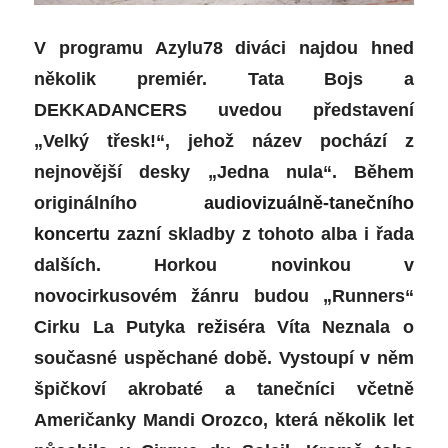
V programu Azylu78 diváci najdou hned
několik premiér. Tata Bojs a
DEKKADANCERS uvedou představení
„Velký třesk!“, jehož název pochází z
nejnovější desky „Jedna nula“. Během
originálního
audiovizuálně-tanečního
koncertu
zazní skladby z tohoto alba i řada
dalších. Horkou novinkou v
novocirkusovém žánru budou „Runners“
Cirku La Putyka
rež
iséra Víta Neznala o
současné uspěchané době. Vystoupí v něm
špičkoví akrobaté a tanečníci včetně
Američanky Mandi Orozco, která několik let