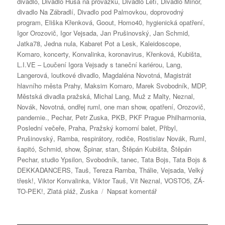
divadlo
,
Divadlo Husa na provázku
,
Divadlo Letí
,
Divadlo Minor
,
divadlo Na Zábradlí
,
Divadlo pod Palmovkou
,
doprovodný
program
,
Eliška Křenková
,
Goout
,
Homo40
,
hygienická opatření
,
Igor Orozovič
,
Igor Vejsada
,
Jan Prušinovský
,
Jan Schmid
,
Jatka78
,
Jedna nula
,
Kabaret Pot a Lesk
,
Kaleidoscope
,
Komaro
,
koncerty
,
Konvalinka
,
koronavirus
,
Křenková
,
Kubišta
,
L.I.VE – Loučení Igora Vejsady s taneční kariérou
,
Lang
,
Langerová
,
loutkové divadlo
,
Magdaléna Novotná
,
Magistrát
hlavního města Prahy
,
Maksim Komaro
,
Marek Svobodník
,
MDP
,
Městská divadla pražská
,
Michal Lang
,
Muž z Malty
,
Neznal
,
Novák
,
Novotná
,
ondřej ruml
,
one man show
,
opatření
,
Orozovič
,
pandemie.
,
Pechar
,
Petr Zuska
,
PKB
,
PKF Prague Philharmonia
,
Poslední večeře
,
Praha
,
Pražský komorní balet
,
Přibyl
,
Prušinovský
,
Ramba
,
respirátory
,
rodiče
,
Rostislav Novák
,
Ruml
,
šapitó
,
Schmid
,
show
,
Špinar
,
stan
,
Štěpán Kubišta
,
Štěpán
Pechar
,
studio Ypsilon
,
Svobodník
,
tanec
,
Tata Bojs
,
Tata Bojs &
DEKKADANCERS
,
Tauš
,
Tereza Ramba
,
Thálie
,
Vejsada
,
Velký
třesk!
,
Viktor Konvalinka
,
Viktor Tauš
,
Vit Neznal
,
VOSTO5
,
ZÁ-
pro
TO-PEK!
,
Zlatá pláž
,
Zuska
Napsat komentář
text
s
názvem