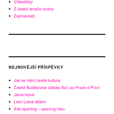
Videoklipy
Z české taneční scény
Zajímavosti
NEJNOVĚJŠÍ PŘÍSPĚVKY
Jak se mění česká kultura
České Budějovice získaly titul, po Praze a Plzni
Jáma lvová
Letní Letná dětem
Alta opening – opening roku