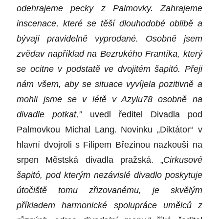
odehrajeme pecky z Palmovky. Zahrajeme
inscenace, které se těší dlouhodobé oblibě a
bývají pravidelně vyprodané. Osobně jsem
zvědav například na Bezrukého Frantíka, který
se ocitne v podstatě ve dvojitém šapitó. Přeji
nám všem, aby se situace vyvíjela pozitivně a
mohli jsme se v létě v Azylu78 osobně na
divadle potkat,”
uvedl ředitel Divadla pod
Palmovkou Michal Lang.
Novinku „Diktátor“ v
hlavní dvojroli s Filipem Březinou nazkouší na
srpen Městská divadla pražská.
„
Cirkusové
šapitó, pod kterým nezávislé divadlo poskytuje
útočiště tomu zřizovanému, je skvělým
příkladem harmonické spolupráce umělců z