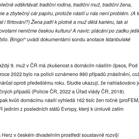
ečně odškrtávat: tradiční rodina, tradiční muž, tradiční žena,
e a zbytečný cár papíru, protože násilí u nás není problém. (A t
i flirtování?) Žena patří k plotně a muž dělá kariéru, tak si
ovotami neničme českou kulturu! A navíc: plácání po zadku ješt
ilo. Bingo!“
uvádí dokumentární sondu anotace
Istanbulské
aždý 9. muž v ČR má zkušenost s domácím násilím (Ipsos, Pod
roce 2022 bylo na policii oznámeno 880 případů znásilnění, co
árůst oproti předešlému roku. Studie ukazují, že nahlašováno j
ečných případů (Policie ČR, 2022 a Úřad vlády ČR, 2018).
ak kvůli domácímu násilí vyhledá 162 tisíc žen ročně (proFEM
R jedním z posledních států Evropy, který k úmluvě zatím
 Herz v českém divadelním prostředí soustavně rozvíjí