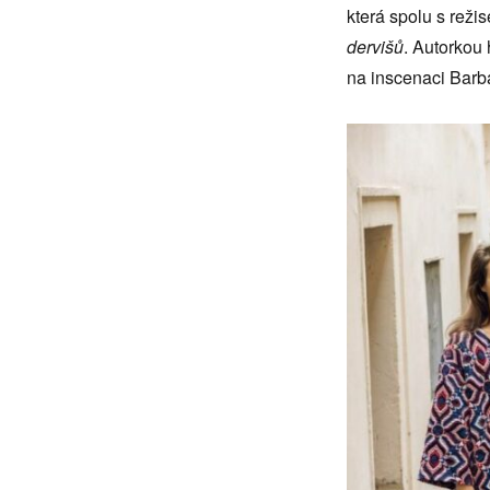
která spolu s rež
dervišů
. Autorkou 
na inscenaci Barb