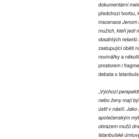
dokumentární met
předchozí tvorbu, 
inscenace
Jenom m
mužích, kteří jedí
obsáhlých rešerší 
zastupující oběti 
novinářky a několi
prostorem i fragme
debata o Istanbuls
„
Výchozí perspekti
nebo ženy mají být
ústit v násilí. Ja
společenským mýtů
obrazem mužů dneš
Istanbulské úmluvy