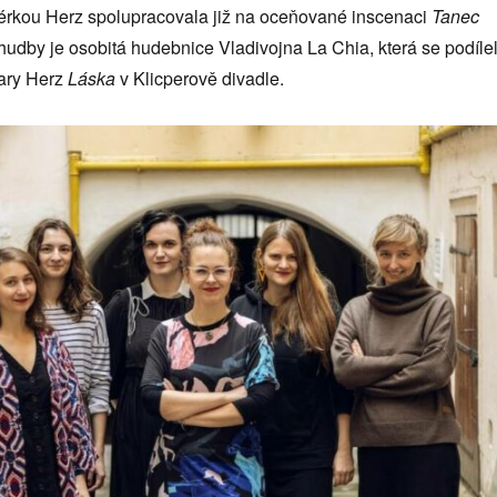
isérkou Herz spolupracovala již na oceňované inscenaci
Tanec
hudby je osobitá hudebnice Vladivojna La Chia, která se podíle
ary Herz
Láska
v Klicperově divadle.