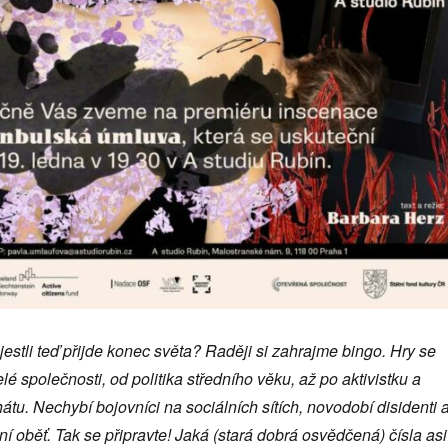
 jestli teď přijde konec světa? Raději si zahrajme bingo. Hry se
lé společnosti, od politika středního věku, až po aktivistku a
hátu. Nechybí bojovníci na sociálních sítích, novodobí disidenti 
í oběť. Tak se připravte! Jaká (stará dobrá osvědčená) čísla asi