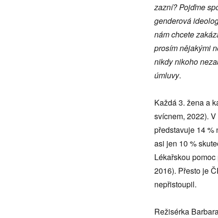
zazní? Pojďme spol
genderová ideologi
nám chcete zakázat 
prosím nějakými n
nikdy nikoho nezab
úmluvy
.
Každá 3. žena a k
svícnem, 2022). V 
představuje 14 % n
asi jen 10 % skut
Lékařskou pomoc p
2016). Přesto je Č
nepřistoupil.
Režisérka Barbara