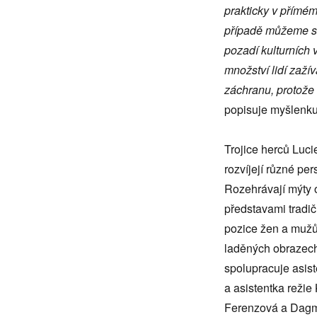
prakticky v přímém
případě můžeme sl
pozadí kulturních
množství lidí zaž
záchranu, protože 
popisuje myšlenku
Trojice herců Luc
rozvíjejí různé per
Rozehrávají mýty o
představami tradič
pozice žen a mužů,
laděných obrazech
spolupracuje asis
a asistentka režie
Ferenzová a Dagma