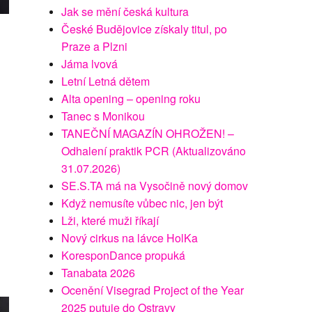
Jak se mění česká kultura
České Budějovice získaly titul, po
Praze a Plzni
Jáma lvová
Letní Letná dětem
Alta opening – opening roku
Tanec s Monikou
TANEČNÍ MAGAZÍN OHROŽEN! –
Odhalení praktik PCR (Aktualizováno
31.07.2026)
SE.S.TA má na Vysočině nový domov
Když nemusíte vůbec nic, jen být
Lži, které muži říkají
Nový cirkus na lávce HolKa
KoresponDance propuká
Tanabata 2026
Ocenění Visegrad Project of the Year
2025 putuje do Ostravy