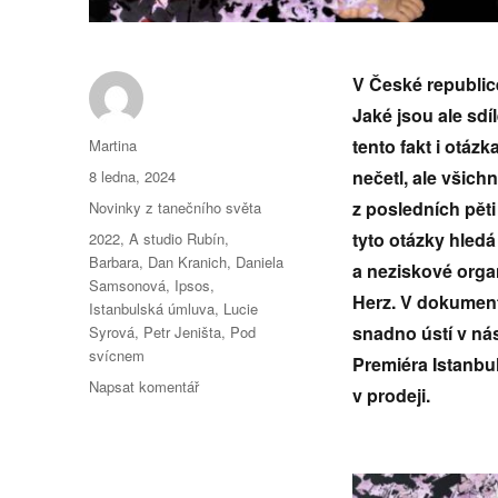
V České republice
Jaké jsou ale sdí
Autor:
tento fakt i otá
Martina
Publikováno:
nečetl, ale všich
8 ledna, 2024
Rubriky:
z posledních pěti
Novinky z tanečního světa
Štítky:
tyto otázky hled
2022
,
A studio Rubín
,
Barbara
,
Dan Kranich
,
Daniela
a neziskové orga
Samsonová
,
Ipsos
,
Herz. V dokument
Istanbulská úmluva
,
Lucie
snadno ústí v nás
Syrová
,
Petr Jeništa
,
Pod
svícnem
Premiéra Istanbul
pro
Napsat komentář
v prodeji.
text
s
názvem
Istanbulská