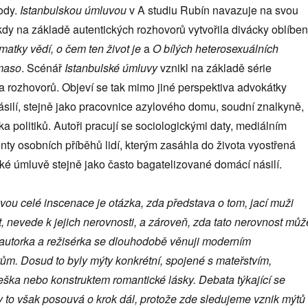
ody.
Istanbulskou úmluvou
v A studiu Rubín navazuje na svou
kdy na základě autentických rozhovorů vytvořila divácky oblíbe
atky vědí, o čem ten život je
a
O bílých heterosexuálních
 maso
. Scénář
Istanbulské úmluvy
vznikl na základě série
a rozhovorů. Objeví se tak mimo jiné perspektiva advokátky
násilí, stejně jako pracovnice azylového domu, soudní znalkyně,
ka politiků. Autoři pracují se sociologickými daty, mediálním
nty osobních příběhů lidí, kterým zasáhla do života vyostřená
ké úmluvě stejně jako často bagatelizované domácí násilí.
vou celé inscenace je otázka, zda představa o tom, jací muži
, nevede k jejich nerovnosti, a zároveň, zda tato nerovnost můž
ko autorka a režisérka se dlouhodobě věnuji moderním
m. Dosud to byly mýty konkrétní, spojené s mateřstvím,
ka nebo konstruktem romantické lásky. Debata týkající se
 to však posouvá o krok dál, protože zde sledujeme vznik mýtů