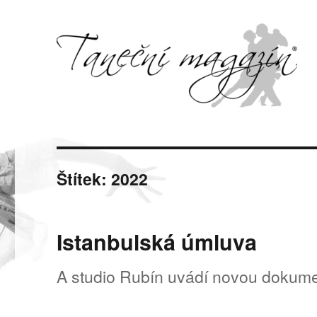
Svět tance, pohybu a hudby
Taneční magazín
Štítek:
2022
Istanbulská úmluva
A studio Rubín uvádí novou dokume