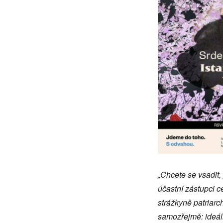
úmluva
„Chcete se vsadit,
účastní zástupci ce
strážkyně patriarc
samozřejmě: ideáln