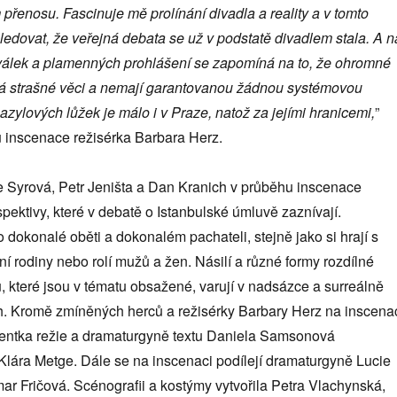
 přenosu. Fascinuje mě prolínání divadla a reality a v tomto
edovat, že veřejná debata se už v podstatě divadlem stala. A n
 válek a plamenných prohlášení se zapomíná na to, že ohromné
ívá strašné věci a nemají garantovanou žádnou systémovou
azylových lůžek je málo i v Praze, natož za jejími hranicemi,
”
 inscenace režisérka Barbara Herz.
ie Syrová, Petr Jeništa a Dan Kranich v průběhu inscenace
spektivy, které v debatě o Istanbulské úmluvě zaznívají.
 dokonalé oběti a dokonalém pachateli, stejně jako si hrají s
ní rodiny nebo rolí mužů a žen. Násilí a různé formy rozdílné
 které jsou v tématu obsažené, varují v nadsázce a surreálně
. Kromě zmíněných herců a režisérky Barbary Herz na inscena
tentka režie a dramaturgyně textu Daniela Samsonová
 Klára Metge. Dále se na inscenaci podílejí dramaturgyně Lucie
r Fričová. Scénografii a kostýmy vytvořila Petra Vlachynská,