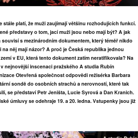
 stále platí, že muži zaujímají většinu rozhodujících funkcí.
lené představy o tom, jací muži jsou nebo mají být? A jak
zka souvisí s mezinárodním dokumentem, který téměř nikdo
ni na něj mají názor? A proč je Česká republika jednou
 zemí v EU, která tento dokument zatím neratifikovala? Na
á v nejnovější inscenaci pražského A studia Rubín
nizace Otevřená společnost odpovědi režisérka Barbara
ární sondě do osobních strachů a nerovností, které tak
ilí, se představí Petr Jeništa, Lucie Syrová a Dan Kranich.
ské úmluvy se odehraje 19. a 20. ledna. Vstupenky jsou již