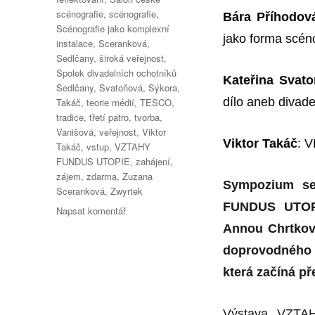
scénografie
,
scénografie
,
Bára Příhodov
Scénografie jako komplexní
jako forma scéno
instalace
,
Sceranková
,
Sedlčany
,
široká veřejnost
,
Spolek divadelních ochotníků
Kateřina Svat
Sedlčany
,
Svatoňová
,
Sýkora
,
dílo aneb divadel
Takáč
,
teorie médií
,
TESCO
,
tradice
,
třetí patro
,
tvorba
,
Vanišová
,
veřejnost
,
Viktor
Viktor Takáč
: V
Takáč
,
vstup
,
VZTAHY
FUNDUS UTOPIE
,
zahájení
,
zájem
,
zdarma
,
Zuzana
Sympo
z
ium s
Sceranková
,
Zwyrtek
FUNDUS UTO
pro
Napsat komentář
text
Annou Chrtkov
s
doprovodného 
názvem
O
která začíná p
komunikaci
scénografie
Výstava „VZTA