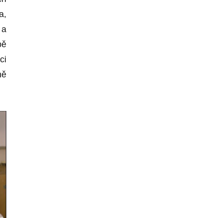
a,
 a
bě
ci
ně