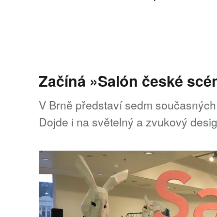
Začíná »Salón české scé
V Brně představí sedm současných 
Dojde i na světelný a zvukový desig