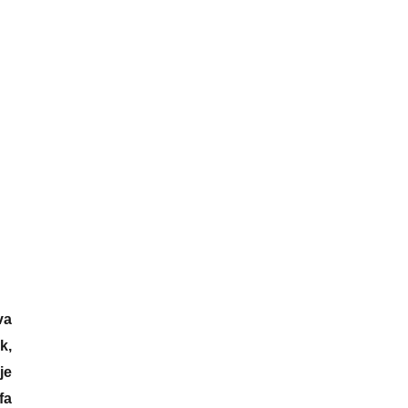
va
k,
je
fa