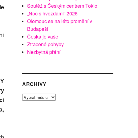
Soutěž s Českým centrem Tokio
le
„Noc s hvězdami“ 2026
Olomouc se na léto promění v
Budapešť
ní
Česká je vaše
Ztracené pohyby
Nezbytná přání
Y
ARCHIVY
ry
Archivy
ci
a,
ch