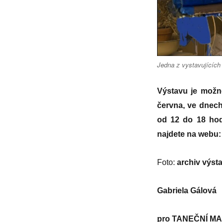
Jedna z vystavujících
Výstavu je možné
června, ve dnech
od 12 do 18 hod
najdete na webu
Foto:
archiv výst
Gabriela Gálová
pro
TANEČNÍ MA