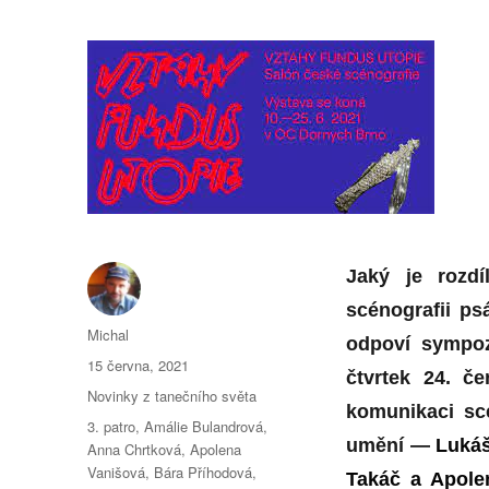
Jaký je rozdí
scénografii ps
Autor:
Michal
odpoví sympo
Publikováno:
15 června, 2021
čtvrtek 24. 
Rubriky:
Novinky z tanečního světa
komunikaci sc
Štítky:
3. patro
,
Amálie Bulandrová
,
umění —
Lukáš
Anna Chrtková
,
Apolena
Vanišová
,
Bára Příhodová
,
Takáč a Apole