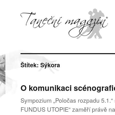
Svět tance, pohybu a hudby
Taneční magazín
Štítek:
Sýkora
O komunikaci scénografi
Sympozium „Poločas rozpadu 5.1.“ 
FUNDUS UTOPIE“ zaměří právě na t