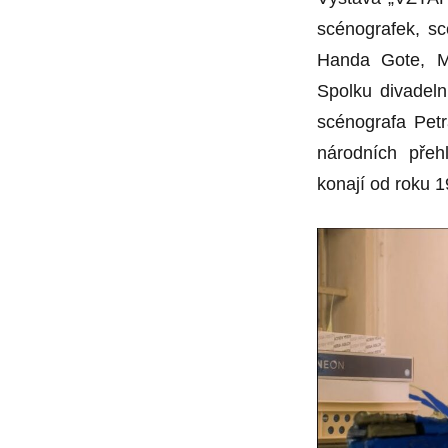
scénografek, s
Handa Gote, M
Spolku divadeln
scénografa Pet
národních přeh
konají od roku 1