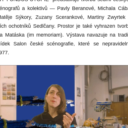
cénografů a kolektivů — Pavly Beranové, Michala Cáb
atěje Sýkory, Zuzany Scerankové, Martiny Zwyrtek
ích ochotníků Sedlčany. Prostor je také vyhrazen tvor
ra Matáska (im memoriam). Výstava navazuje na tradi
lídek Salon české scénografie, které se nepravidel
977.