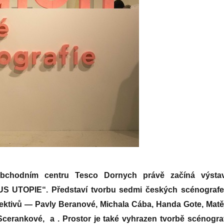
bchodním centru Tesco Dornych právě začíná výsta
 UTOPIE“. Představí tvorbu sedmi českých scénografe
ektivů — Pavly Beranové, Michala Cába, Handa Gote, Matě
cerankové, a . Prostor je také vyhrazen tvorbě scénogra