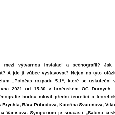
l mezi výtvarnou instalací a scénografií? Jak
át? A jde ji vůbec vystavovat? N
ejen n
a tyto otáz
z
ium „Poločas rozpadu 5.1“, které se uskuteční 
června 2021 od 15.30 v brněnském OC Dornych.
énografie
budou mluvit přední teoretici a teoretič
 Brychta, Bára Příhodová, Kateřina Svatoňová, Vikt
na Vanišová.
Sympozium je součástí „Salonu čes