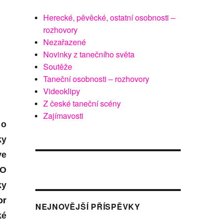
Herecké, pěvěcké, ostatní osobnosti –
rozhovory
Nezařazené
Novinky z tanečního světa
Soutěže
Taneční osobnosti – rozhovory
Videoklipy
Z české taneční scény
Zajímavosti
 o
ky
ve
O
ky
or
NEJNOVĚJŠÍ PŘÍSPĚVKY
ké