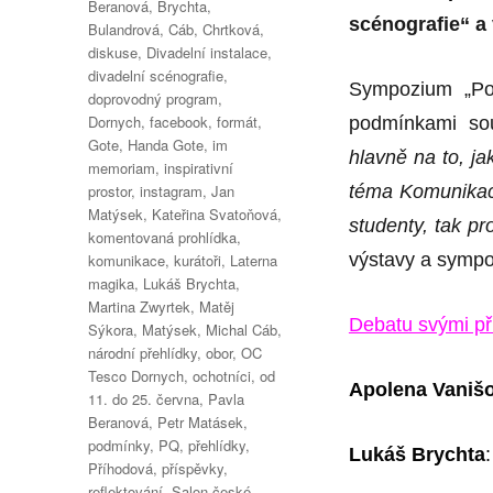
Beranová
,
Brychta
,
scénografie“ 
Bulandrová
,
Cáb
,
Chrtková
,
diskuse
,
Divadelní instalace
,
divadelní scénografie
,
Sympozium „Pol
doprovodný program
,
Dornych
,
facebook
,
formát
,
podmínkami so
Gote
,
Handa Gote
,
im
hlavně na to, jak
memoriam
,
inspirativní
prostor
,
instagram
,
Jan
téma Komunikac
Matýsek
,
Kateřina Svatoňová
,
studenty, tak pr
komentovaná prohlídka
,
výstavy a sympo
komunikace
,
kurátoři
,
Laterna
magika
,
Lukáš Brychta
,
Martina Zwyrtek
,
Matěj
Debatu svými př
Sýkora
,
Matýsek
,
Michal Cáb
,
národní přehlídky
,
obor
,
OC
Tesco Dornych
,
ochotníci
,
od
Apolena Vaniš
11. do 25. června
,
Pavla
Beranová
,
Petr Matásek
,
podmínky
,
PQ
,
přehlídky
,
Lukáš Brychta
Příhodová
,
příspěvky
,
reflektování
,
Salon české