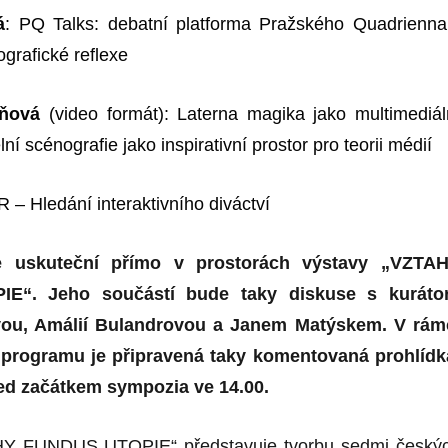
á
: PQ Talks: debatní platforma Pražského Quadrienna
grafické reflexe
oňová
(video formát): Laterna magika jako multimediál
ní scénografie jako inspirativní prostor pro teorii médi
í
R – Hledání interaktivního diváctví
e uskuteční přímo v
prostorách
výstav
y
„VZTAH
PIE“.
Jeho
součástí bude taky diskuse s kuráto
ou, Amálií Bulandrovou a Janem Matýskem. V rám
programu je připravená taky komentovaná prohlídk
řed začátkem sympozia ve 14.00.
HY FUNDUS UTOPIE“ představuje tvorbu sedmi český