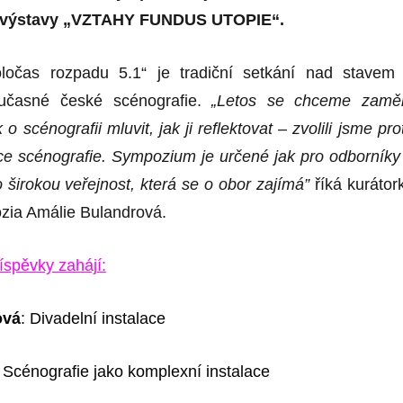
a výstavy „VZTAHY FUNDUS UTOPIE“.
očas rozpadu 5.1“ je tradiční setkání nad stavem
učasné české scénografie.
„Letos se chceme zaměř
 o scénografii mluvit, jak ji reflektovat – zvolili jsme pro
e scénografie. Sympo
z
ium je určené jak pro odborníky
o širokou veřejnost, která se o obor zajímá”
říká kurátor
zia Amálie Bulandrová.
íspěvky zahájí:
ová
: Divadelní instalace
: Scénografie jako komplexní instalace