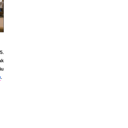
5.
ak
iu
u
.