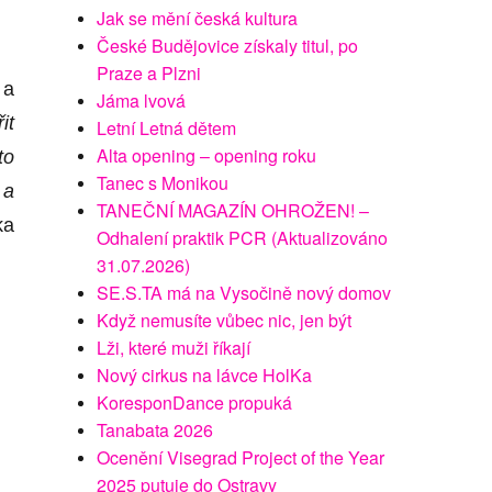
Jak se mění česká kultura
České Budějovice získaly titul, po
Praze a Plzni
 a
Jáma lvová
it
Letní Letná dětem
Alta opening – opening roku
to
Tanec s Monikou
 a
TANEČNÍ MAGAZÍN OHROŽEN! –
ka
Odhalení praktik PCR (Aktualizováno
31.07.2026)
SE.S.TA má na Vysočině nový domov
Když nemusíte vůbec nic, jen být
Lži, které muži říkají
Nový cirkus na lávce HolKa
KoresponDance propuká
Tanabata 2026
Ocenění Visegrad Project of the Year
2025 putuje do Ostravy