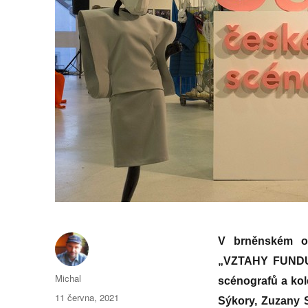
V brněnském o
„VZTAHY FUNDUS
Autor:
Michal
scénografů a kol
Publikováno:
11 června, 2021
Sýkory, Zuzany S