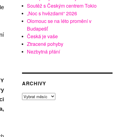
Soutěž s Českým centrem Tokio
le
„Noc s hvězdami“ 2026
Olomouc se na léto promění v
Budapešť
ní
Česká je vaše
Ztracené pohyby
Nezbytná přání
Y
ARCHIVY
ry
Archivy
ci
a,
ch