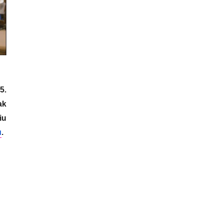
5.
ak
iu
u
.