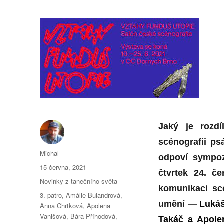
Jaký je rozdí
scénografii ps
Autor:
Michal
odpoví sympo
Publikováno:
15 června, 2021
čtvrtek 24. 
Rubriky:
Novinky z tanečního světa
komunikaci sc
Štítky:
3. patro
,
Amálie Bulandrová
,
umění —
Lukáš
Anna Chrtková
,
Apolena
Vanišová
,
Bára Příhodová
,
Takáč a Apole