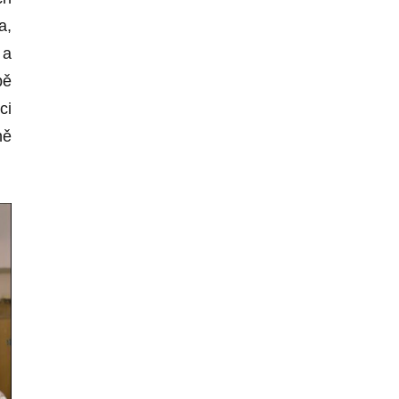
a,
 a
bě
ci
ně