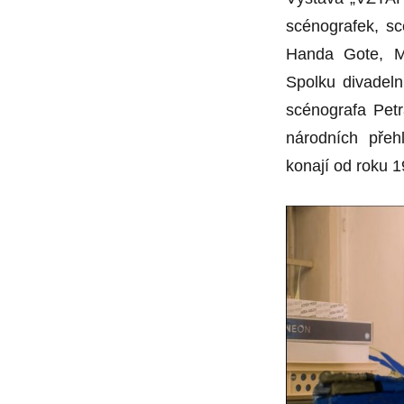
scénografek, s
Handa Gote, M
Spolku divadeln
scénografa Pet
národních přeh
konají od roku 1