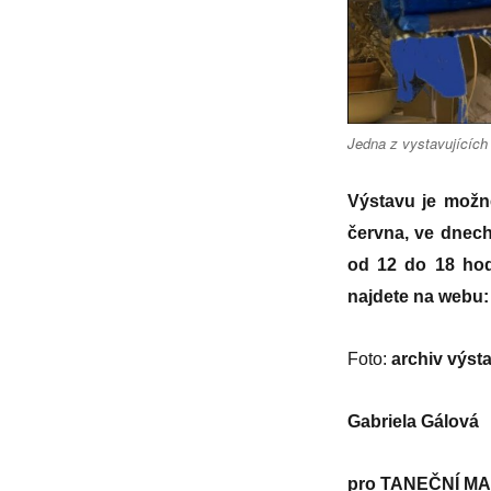
Jedna z vystavujících
Výstavu je možné
června, ve dnech
od 12 do 18 hod
najdete na webu
Foto:
archiv výst
Gabriela Gálová
pro
TANEČNÍ MA