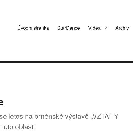
Úvodní stránka
StarDance
Videa
Archiv
e
se letos na brněnské výstavě „VZTAHY
uto oblast