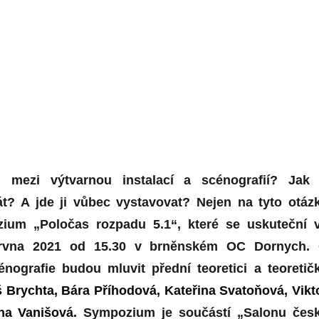
l mezi výtvarnou instalací a scénografií? Jak
át? A jde ji vůbec vystavovat? N
ejen n
a tyto otáz
z
ium „Poločas rozpadu 5.1“, které se uskuteční 
června 2021 od 15.30 v brněnském OC Dornych.
énografie
budou mluvit přední teoretici a teoretič
 Brychta, Bára Příhodová, Kateřina Svatoňová, Vikt
na Vanišová.
Sympozium je součástí „Salonu čes