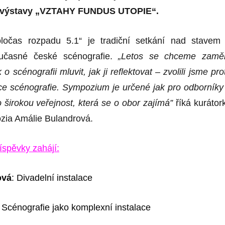
a výstavy „VZTAHY FUNDUS UTOPIE“.
očas rozpadu 5.1“ je tradiční setkání nad stavem
učasné české scénografie.
„Letos se chceme zaměř
 o scénografii mluvit, jak ji reflektovat – zvolili jsme pro
e scénografie. Sympo
z
ium je určené jak pro odborníky
o širokou veřejnost, která se o obor zajímá”
říká kurátor
zia Amálie Bulandrová.
íspěvky zahájí:
ová
: Divadelní instalace
: Scénografie jako komplexní instalace