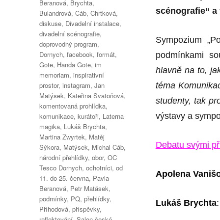
Beranová
,
Brychta
,
scénografie“ 
Bulandrová
,
Cáb
,
Chrtková
,
diskuse
,
Divadelní instalace
,
divadelní scénografie
,
Sympozium „Pol
doprovodný program
,
Dornych
,
facebook
,
formát
,
podmínkami so
Gote
,
Handa Gote
,
im
hlavně na to, jak
memoriam
,
inspirativní
prostor
,
instagram
,
Jan
téma Komunikac
Matýsek
,
Kateřina Svatoňová
,
studenty, tak pr
komentovaná prohlídka
,
výstavy a sympo
komunikace
,
kurátoři
,
Laterna
magika
,
Lukáš Brychta
,
Martina Zwyrtek
,
Matěj
Debatu svými př
Sýkora
,
Matýsek
,
Michal Cáb
,
národní přehlídky
,
obor
,
OC
Tesco Dornych
,
ochotníci
,
od
Apolena Vaniš
11. do 25. června
,
Pavla
Beranová
,
Petr Matásek
,
podmínky
,
PQ
,
přehlídky
,
Lukáš Brychta
Příhodová
,
příspěvky
,
reflektování
,
Salon české