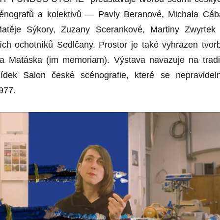
cénografů a kolektivů — Pavly Beranové, Michala Cáb
atěje Sýkory, Zuzany Scerankové, Martiny Zwyrtek
ích ochotníků Sedlčany. Prostor je také vyhrazen tvor
ra Matáska (im memoriam). Výstava navazuje na tradi
lídek Salon české scénografie, které se nepravidel
977.