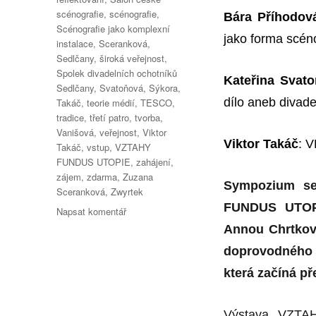
scénografie
,
scénografie
,
Bára Příhodov
Scénografie jako komplexní
jako forma scéno
instalace
,
Sceranková
,
Sedlčany
,
široká veřejnost
,
Spolek divadelních ochotníků
Kateřina Svat
Sedlčany
,
Svatoňová
,
Sýkora
,
dílo aneb divadel
Takáč
,
teorie médií
,
TESCO
,
tradice
,
třetí patro
,
tvorba
,
Vanišová
,
veřejnost
,
Viktor
Viktor Takáč
: V
Takáč
,
vstup
,
VZTAHY
FUNDUS UTOPIE
,
zahájení
,
zájem
,
zdarma
,
Zuzana
Sympo
z
ium s
Sceranková
,
Zwyrtek
FUNDUS UTO
pro
Napsat komentář
text
Annou Chrtkov
s
doprovodného 
názvem
O
která začíná p
komunikaci
scénografie
Výstava „VZTA