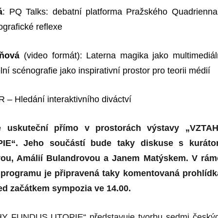
á
: PQ Talks: debatní platforma Pražského Quadrienna
grafické reflexe
oňová
(video formát): Laterna magika jako multimediál
ní scénografie jako inspirativní prostor pro teorii médi
í
R – Hledání interaktivního diváctví
e uskuteční přímo v
prostorách
výstav
y
„VZTAH
PIE“.
Jeho
součástí bude taky diskuse s kuráto
ou, Amálií Bulandrovou a Janem Matýskem. V rám
programu je připravená taky komentovaná prohlídk
řed začátkem sympozia ve 14.00.
HY FUNDUS UTOPIE“ představuje tvorbu sedmi český