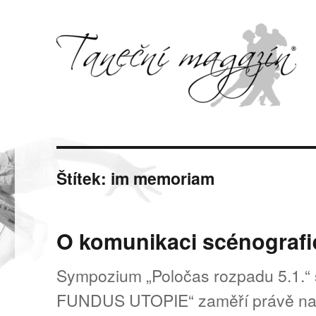
Svět tance, pohybu a hudby
Taneční magazín
Štítek:
im memoriam
O komunikaci scénografi
Sympozium „Poločas rozpadu 5.1.“ 
FUNDUS UTOPIE“ zaměří právě na t