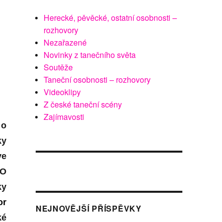
Herecké, pěvěcké, ostatní osobnosti –
rozhovory
Nezařazené
Novinky z tanečního světa
Soutěže
Taneční osobnosti – rozhovory
Videoklipy
Z české taneční scény
Zajímavosti
 o
ky
ve
O
ky
or
NEJNOVĚJŠÍ PŘÍSPĚVKY
ké