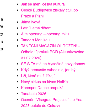
Jak se mění česká kultura
České Budějovice získaly titul, po
Praze a Plzni
 a
Jáma lvová
it
Letní Letná dětem
Alta opening – opening roku
to
Tanec s Monikou
 a
TANEČNÍ MAGAZÍN OHROŽEN! –
ka
Odhalení praktik PCR (Aktualizováno
31.07.2026)
SE.S.TA má na Vysočině nový domov
Když nemusíte vůbec nic, jen být
Lži, které muži říkají
Nový cirkus na lávce HolKa
KoresponDance propuká
Tanabata 2026
Ocenění Visegrad Project of the Year
2025 putuje do Ostravy