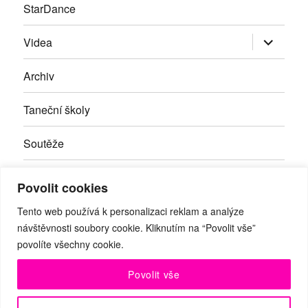
StarDance
Zobrazit
Videa
podřazen
položky
Archiv
Taneční školy
Soutěže
Inzerce
Povolit cookies
Kontakty
Tento web používá k personalizaci reklam a analýze
návštěvnosti soubory cookie. Kliknutím na “Povolit vše”
povolíte všechny cookie.
Facebook
RSS
Youtube
Povolit vše
© Taneční magazín, z.s. | Branická 69/66, Braník, 147 00 Praha