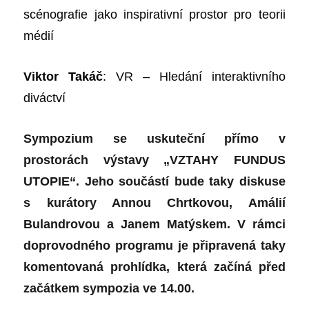
scénografie jako inspirativní prostor pro teorii
médi
í
Viktor Takáč
: VR – Hledání interaktivního
diváctví
Sympo
z
ium se uskuteční přímo v
prostorách
výstav
y
„VZTAHY FUNDUS
UTOPIE“.
Jeho
součástí bude taky diskuse
s kurátory Annou Chrtkovou, Amálií
Bulandrovou a Janem Matýskem. V rámci
doprovodného programu je připravená taky
komentovaná prohlídka, která začíná před
začátkem sympozia ve 14.00.