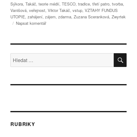
Sýkora
,
Takáč
,
teorie médií
,
TESCO
,
tradice
,
třetí patro
,
tvorba
,
Vanišová
,
veřejnost
,
Viktor Takáč
,
vstup
,
VZTAHY FUNDUS
UTOPIE
,
zahájení
,
zájem
,
zdarma
,
Zuzana Sceranková
,
Zwyrtek
pro
Napsat komentář
text
s
názvem
O
komunikaci
HLE
Hledat:
scénografie
RUBRIKY