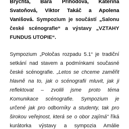
Brychta, Bára Příhodová, Kateřina
Svatoňová, Viktor Takáč a Apolena
Vanišová.
Sympozium je součástí „Salonu
české scénografie“ a výstavy „VZTAHY
FUNDUS UTOPIE“.
Sympozium „Poločas rozpadu 5.1“ je tradiční
setkání nad stavem a podmínkami současné
české scénografie.
„Letos se chceme zaměřit
hlavně na to, jak o scénografii mluvit, jak ji
reflektovat – zvolili jsme proto téma
Komunikace scénografie. Sympo
z
ium je
určené jak pro odborníky a studenty, tak pro
širokou veřejnost, která se o obor zajímá”
říká
kurátorka výstavy a sympozia Amálie