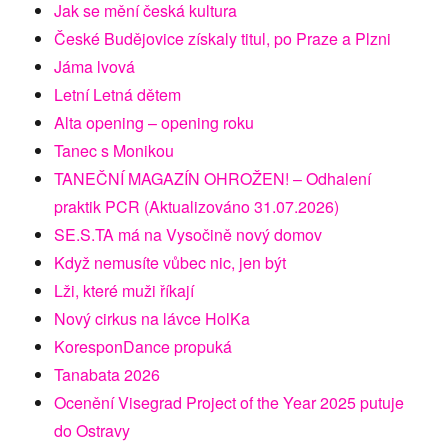
Jak se mění česká kultura
České Budějovice získaly titul, po Praze a Plzni
Jáma lvová
Letní Letná dětem
Alta opening – opening roku
Tanec s Monikou
TANEČNÍ MAGAZÍN OHROŽEN! – Odhalení
praktik PCR (Aktualizováno 31.07.2026)
SE.S.TA má na Vysočině nový domov
Když nemusíte vůbec nic, jen být
Lži, které muži říkají
Nový cirkus na lávce HolKa
KoresponDance propuká
Tanabata 2026
Ocenění Visegrad Project of the Year 2025 putuje
do Ostravy