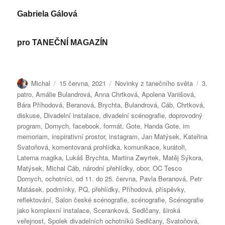
Gabriela Gálová
pro
TANEČNÍ MAGAZÍN
Autor:
Publikováno:
Rubriky:
Štítky:
Michal
15 června, 2021
Novinky z tanečního světa
3.
patro
,
Amálie Bulandrová
,
Anna Chrtková
,
Apolena Vanišová
,
Bára Příhodová
,
Beranová
,
Brychta
,
Bulandrová
,
Cáb
,
Chrtková
,
diskuse
,
Divadelní instalace
,
divadelní scénografie
,
doprovodný
program
,
Dornych
,
facebook
,
formát
,
Gote
,
Handa Gote
,
im
memoriam
,
inspirativní prostor
,
instagram
,
Jan Matýsek
,
Kateřina
Svatoňová
,
komentovaná prohlídka
,
komunikace
,
kurátoři
,
Laterna magika
,
Lukáš Brychta
,
Martina Zwyrtek
,
Matěj Sýkora
,
Matýsek
,
Michal Cáb
,
národní přehlídky
,
obor
,
OC Tesco
Dornych
,
ochotníci
,
od 11. do 25. června
,
Pavla Beranová
,
Petr
Matásek
,
podmínky
,
PQ
,
přehlídky
,
Příhodová
,
příspěvky
,
reflektování
,
Salon české scénografie
,
scénografie
,
Scénografie
jako komplexní instalace
,
Sceranková
,
Sedlčany
,
široká
veřejnost
,
Spolek divadelních ochotníků Sedlčany
,
Svatoňová
,