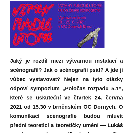
Jaký je rozdíl mezi výtvarnou instalací a
scénografií? Jak o scénografii psát? A jde ji
vůbec vystavovat? N
ejen n
a tyto otázky
odpoví sympo
z
ium „Poločas rozpadu 5.1“,
které se uskuteční ve čtvrtek 24. června
2021 od 15.30 v brněnském OC Dornych.
O
komunikaci scénografie
budou mluvit
přední teoretici a teoretičky umění —
Lukáš