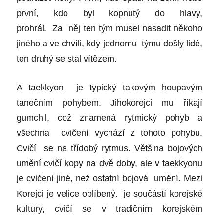
první, kdo byl kopnutý do hlavy,
prohrál. Za něj ten tým musel nasadit někoho
jiného a ve chvíli, kdy jednomu týmu došly lidé,
ten druhý se stal vítězem.
A taekkyon je typický takovým houpavým
tanečním pohybem. Jihokorejci mu říkají
gumchil, což znamená rytmický pohyb a
všechna cvičení vychází z tohoto pohybu.
Cvičí se na třídobý rytmus. Většina bojových
umění cvičí kopy na dvě doby, ale v taekkyonu
je cvičení jiné, než ostatní bojová umění. Mezi
Korejci je velice oblíbený, je součástí korejské
kultury, cvičí se v tradičním korejském