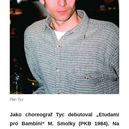
Petr Tyc
Jako choreograf
Tyc
debutoval „
Etudami
pro Bambini“
M. Smolky (PKB 1984). Na