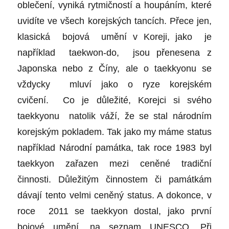
oblečení, vyniká rytmičností a houpáním, které
uvidíte ve všech korejských tancích. Přece jen,
klasická bojová umění v Koreji, jako je
například taekwon-do, jsou přenesena z
Japonska nebo z Číny, ale o taekkyonu se
vždycky mluví jako o ryze korejském
cvičení. Co je důležité, Korejci si svého
taekkyonu natolik váží, že se stal národním
korejským pokladem. Tak jako my máme status
například Národní památka, tak roce 1983 byl
taekkyon zařazen mezi ceněné tradiční
činnosti. Důležitým činnostem či památkám
dávají tento velmi ceněný status. A dokonce, v
roce 2011 se taekkyon dostal, jako první
bojové umění, na seznam UNESCO. Při