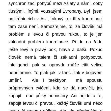
synchronizaci pohybů mezi Asiaty a námi, coby
tlustými, línými, vousatými Evropany. Byl jsem
na trénincích v Asii, takový rozdíl v koordinaci
tam zase není. Samozřejmě, to, že člověk má
problém s levou či pravou rukou, to je jen
základní problém koordinace. Přijde na řadu
ještě levý a pravý bok, hlava a další. Pokud
člověk nemá talent či základní pohybovou
inteligenci, pak se opravdu může cítit velice
nepříjemně. To platí jak v tanci, tak v bojovém
umění. Ale i taekkyon má spoustu
průpravných cvičení, kde se dá nacvičit, jak
zapojit obě půlky hemisféry. Ani nejde o to,
zapojit levou či pravou, každý člověk umí něco
levou či pravou půlkou. Ale jde především o