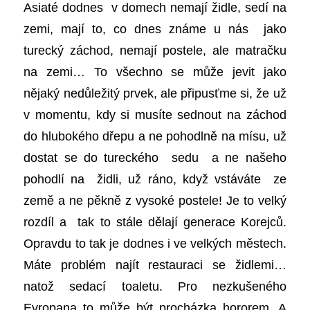
Asiaté dodnes v domech nemají židle, sedí na
zemi, mají to, co dnes známe u nás jako
turecký záchod, nemají postele, ale matračku
na zemi… To všechno se může jevit jako
nějaký nedůležitý prvek, ale připusťme si, že už
v momentu, kdy si musíte sednout na záchod
do hlubokého dřepu a ne pohodlně na mísu, už
dostat se do tureckého sedu a ne našeho
pohodlí na židli, už ráno, když vstáváte ze
země a ne pěkně z vysoké postele! Je to velký
rozdíl a tak to stále dělají generace Korejců.
Opravdu to tak je dodnes i ve velkých městech.
Máte problém najít restauraci se židlemi…
natož sedací toaletu. Pro nezkušeného
Evropana to může být procházka hororem. A