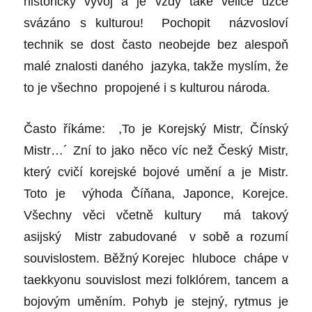
historický vývoj a je vždy také velice úzce
svázáno s kulturou! Pochopit názvosloví
technik se dost často neobejde bez alespoň
malé znalosti daného jazyka, takže myslím, že
to je všechno propojené i s kulturou národa.
Často říkáme: ,To je Korejský Mistr, Čínský
Mistr…´ Zní to jako něco víc než Český Mistr,
který cvičí korejské bojové umění a je Mistr.
Toto je výhoda Číňana, Japonce, Korejce.
Všechny věci včetně kultury má takový
asijský Mistr zabudované v sobě a rozumí
souvislostem. Běžný Korejec hluboce chápe v
taekkyonu souvislost mezi folklórem, tancem a
bojovým uměním. Pohyb je stejný, rytmus je