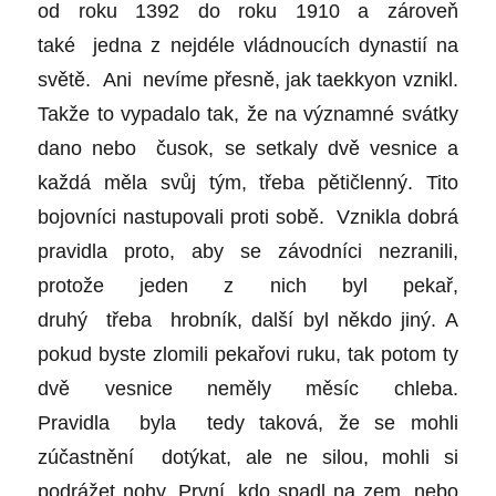
od roku 1392 do roku 1910 a zároveň
také jedna z nejdéle vládnoucích dynastií na
světě. Ani nevíme přesně, jak taekkyon vznikl.
Takže to vypadalo tak, že na významné svátky
dano nebo čusok, se setkaly dvě vesnice a
každá měla svůj tým, třeba pětičlenný. Tito
bojovníci nastupovali proti sobě. Vznikla dobrá
pravidla proto, aby se závodníci nezranili,
protože jeden z nich byl pekař,
druhý třeba hrobník, další byl někdo jiný. A
pokud byste zlomili pekařovi ruku, tak potom ty
dvě vesnice neměly měsíc chleba.
Pravidla byla tedy taková, že se mohli
zúčastnění dotýkat, ale ne silou, mohli si
podrážet nohy. První, kdo spadl na zem, nebo