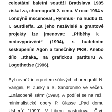
celostátní baletní soutěži Bratislava 1985
získal za, choreografii 2. cenu.
V roce 1994 v
Londýně inscenoval „
Hymnus
“
na hudbu G.
I. Gurdieffa.
Za
jeho nezávisl
é
a grantov
é
projekt
y lze jmenovat
: „
Příběhy k
nedovyprávění
“
(1994)
, s hudebním
seskupením Agon a tanečníky PKB.
Anebo
dílo
„
Ithaka
„
na grafickou partituru A.
Logothetise (1996).
Byl rovněž i
nterpret
em
sólových choreografií N.
Vangeli, P. Zusky a S. Sandroniho ve večeru
„
Znásobeně sám“
(1998).
A
podílel se na
režii
minimalistické opery P. Glasse „
Pád domu
Usherů“
(1999).
V
Liberci nastudoval „
Čtyři