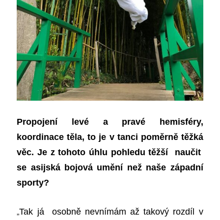
Propojení levé a pravé hemisféry,
koordinace těla, to je v tanci poměrně těžká
věc. Je z tohoto úhlu pohledu těžší naučit
se asijská bojová umění než naše západní
sporty?
„
Tak já osobně nevnímám až takový rozdíl v