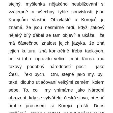
stejný, myšlenka nějakého neubližování si
vzájemně a všechny tyhle souvislosti jsou
Korejcům vlastní. Obzvláště u Korejců je
známé, že jsou nesmírně hrdí, když ‚takový
nějaký bílý ďábel se tam objeví‘ a ukáže, že
má částečnou znalost jejich jazyka, že zná
jejich kulturu, zná konkrétně třeba taekkyon,
oni si toho opravdu velice cení. Korea má
takový podobný národností pocit jako
Češi, řekl bych. Oni, stejně jako my, byli
také dlouho utlačovaní velkými zeměmi kolem
sebe. To, co my vnímáme jako Národní
obrození, kdy se vytvářela česká slova, přesně
tímhle procesem si Korejci prošli. Dnes