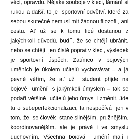
věci, opravdu. Nějaké souboje v kleci, lámání si
rukou a další, to je sportovní odvětví, které za
sebou skutečně nemusí mít žádnou filozofii, ani
cestu. Ať už se k tomu lidé dostanou z
jakýchkoli důvodů, budˇ, že se chtějí ubránit,
nebo se chtějí jen čistě poprat v kleci, výsledek
je sportovní úspěch. Zatímco v bojových
uměních je úkolem učitelů vychovávat – a já
pevně věřím, že ať už student přijde na
bojové umění s jakýmkoli úmyslem – tak se
podaří většině učitelů jeho úmysl i změnit. Jde
tu o sebeperfekcionalizaci, ta nespočívá jen v
tom, že se člověk stane silnějším, pružnějším,
koordinovanějším, ale je právě i ve smyslu
duchovním. Všechna bojová umění mají i