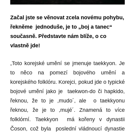
Začal jste se věnovat zcela novému pohybu,
řekněme jednoduše, je to „boj a tanec“
současně. Představte nám blíže, o co
vlastně jde!
„
Toto korejské umění se jmenuje taekkyon. Je
to něco na pomezí bojového umění a
korejského folklóru. Korejci, pokud jde o typické
bojové umění jako je taekwon-do či hapkido,
řeknou, že to je ,mudo´, ale o taekkyonu
řeknou, že je to ,mujé´. Znamená to více
folklórní. Taekkyon má kořeny v dynastii
Čoson, což byla poslední vládnoucí dynastie