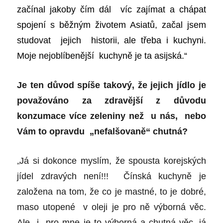
začínal jakoby čím dál víc zajímat a chápat
spojení s běžným životem Asiatů, začal jsem
studovat jejich historii, ale třeba i kuchyni.
Moje nejoblíbenější kuchyně je ta asijská.“
Je ten důvod spíše takový, že jejich jídlo je
považováno za zdravější z důvodu
konzumace více zeleniny než u nás, nebo
Vám to opravdu „nefalšovaně“ chutná?
„
Já si dokonce myslím, že spousta korejských
jídel zdravých není!!! Čínská kuchyně je
založena na tom, že co je mastné, to je dobré,
maso utopené v oleji je pro ně výborná věc.
Ale i pro mne je to výborná a chutná věc, já