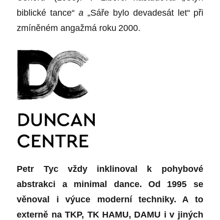
biblické tance“
a
„
Sáře bylo devadesát let“
při
zmíněném angažmá roku
2000.
Petr Tyc vždy i
nklinoval k pohybové
abstrakci a minimal dance. Od 1995 se
věnoval i výuce moderní techniky.
A to
externě na TKP, TK HAMU, DAMU
i v jiných