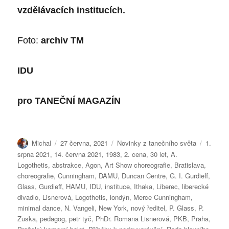
vzdělávacích institucích.
Foto:
archiv TM
IDU
pro
TANEČNÍ MAGAZÍN
Autor:
Publikováno:
Rubriky:
Štítky:
Michal
27 června, 2021
Novinky z tanečního světa
1.
srpna 2021
,
14. června 2021
,
1983
,
2. cena
,
30 let
,
A.
Logothetis
,
abstrakce
,
Agon
,
Art Show choreografie
,
Bratislava
,
choreografie
,
Cunningham
,
DAMU
,
Duncan Centre
,
G. I. Gurdieff
,
Glass
,
Gurdieff
,
HAMU
,
IDU
,
instituce
,
Ithaka
,
Liberec
,
liberecké
divadlo
,
Lisnerová
,
Logothetis
,
londýn
,
Merce Cunningham
,
minimal dance
,
N. Vangeli
,
New York
,
nový ředitel
,
P. Glass
,
P.
Zuska
,
pedagog
,
petr tyč
,
PhDr. Romana Lisnerová
,
PKB
,
Praha
,