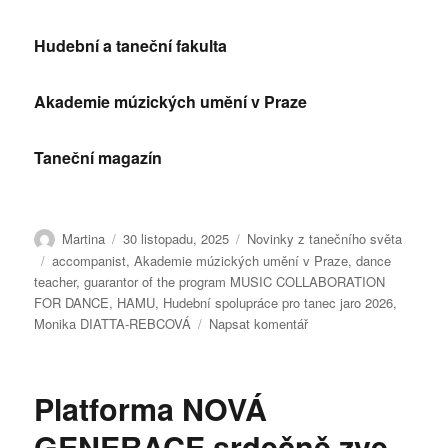
Hudební a taneční fakulta
Akademie múzických umění v Praze
Taneční magazín
Autor:
Publikováno:
Rubriky:
Martina
30 listopadu, 2025
Novinky z tanečního světa
Štítky:
accompanist
,
Akademie múzických umění v Praze
,
dance
teacher
,
guarantor of the program MUSIC COLLABORATION
FOR DANCE
,
HAMU
,
Hudební spolupráce pro tanec jaro 2026
,
pro
Monika DIATTA-REBCOVÁ
Napsat komentář
text
s
názvem
Platforma NOVÁ
Hudební
spolupráce
GENERACE srdečně zve