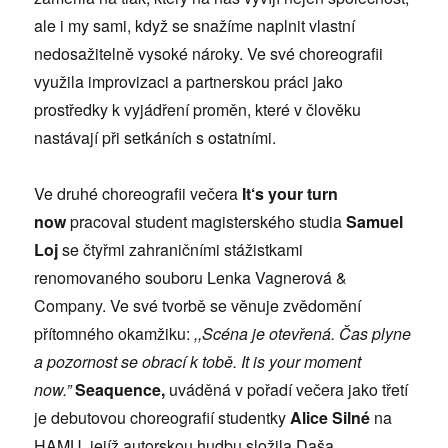
ale i my sami, když se snažíme naplnit vlastní
nedosažitelně vysoké nároky. Ve své choreografii
využila improvizaci a partnerskou práci jako
prostředky k vyjádření proměn, které v člověku
nastávají při setkáních s ostatními.
Ve druhé choreografii večera
It‘s your turn
now
pracoval student magisterského studia
Samuel
Loj
se čtyřmi zahraničními stážistkami
renomovaného souboru Lenka Vagnerová &
Company. Ve své tvorbě se věnuje zvědomění
přítomného okamžiku:
,,Scéna je otevřená. Čas plyne
a pozornost se obrací k tobě. It is your moment
now.”
Seaquence,
uváděná v pořadí večera jako třetí
je debutovou choreografií studentky
Alice Silné
na
HAMU, jejíž autorskou hudbu složila Daša