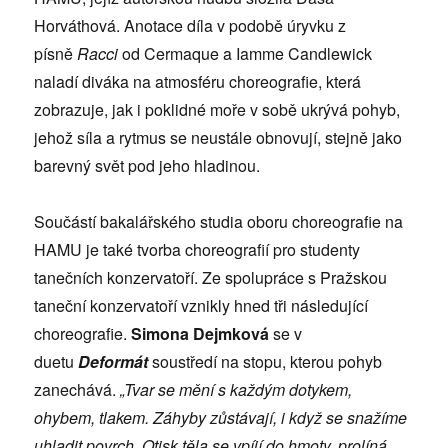
Horváthová. Anotace díla v podobě úryvku z
písně
Racci
od Cermaque a Iamme Candlewick
naladí diváka na atmosféru choreografie, která
zobrazuje, jak i poklidné moře v sobě ukrývá pohyb,
jehož síla a rytmus se neustále obnovují, stejně jako
barevný svět pod jeho hladinou.
Součástí bakalářského studia oboru choreografie na
HAMU je také tvorba choreografií pro studenty
tanečních konzervatoří. Ze spolupráce s Pražskou
taneční konzervatoří vznikly hned tři následující
choreografie.
Simona Dejmková
se v
duetu
Deformát
soustředí na stopu, kterou pohyb
zanechává.
„Tvar se mění s každým dotykem,
ohybem, tlakem. Záhyby zůstávají, i když se snažíme
uhladit povrch. Otisk těla se vpíjí do hmoty, prolíná