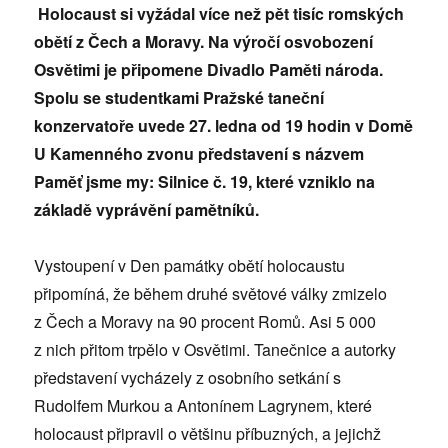
Holocaust si vyžádal více než pět tisíc romských
obětí z Čech a Moravy. Na výročí osvobození
Osvětimi je připomene Divadlo Paměti národa.
Spolu se studentkami Pražské taneční
konzervatoře uvede 27. ledna od 19 hodin v Domě
U Kamenného zvonu představení s názvem
Paměť jsme my: Silnice č. 19, které vzniklo na
základě vyprávění pamětníků.
Vystoupení v Den památky obětí holocaustu
připomíná, že během druhé světové války zmizelo
z Čech a Moravy na 90 procent Romů. Asi 5 000
z nich přitom trpělo v Osvětimi. Tanečnice a autorky
představení vycházely z osobního setkání s
Rudolfem Murkou a Antonínem Lagrynem, které
holocaust připravil o většinu příbuzných, a jejichž