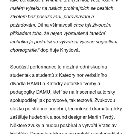
malém výseku na našich protínajících se cestách
životem bez posuzování, porovnávání a
požadování.
Dílna všímavosti
chce být živoucím
příkladem toho, že nejen vybroušená taneční
technika je podmínkou vytvoření vysoce sugestivní
choreografie,”
doplňuje Knytlová.
Součástí performance je mezinárodní skupina
studentek a studentů z Katedry nonverbálního
divadla HAMU a Katedry autorské tvorby a
pedagogiky DAMU, kteří se na inscenaci autorsky
spolupodílejí jak pohybově, tak textově. Zvukovou
složku po stránce hudební, technické i dramaturgicky
zaštiťuje hudebník a sound designer Martin Tvrdý.
Některé zvuky a hudbu posbíral a vytvořil Vratislav
Hubička. Dramaturgicky se na projektu spolupodílela