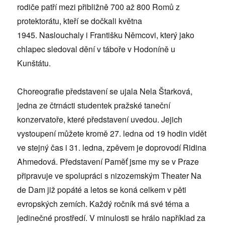
rodiče patří mezi přibližně 700 až 800 Romů z
protektorátu, kteří se dočkali května
1945. Naslouchaly i Františku Němcovi, který jako
chlapec sledoval dění v táboře v Hodoníně u
Kunštátu.
Choreografie představení se ujala Nela Štarková,
jedna ze čtrnácti studentek pražské taneční
konzervatoře, které představení uvedou. Jejich
vystoupení můžete kromě 27. ledna od 19 hodin vidět
ve stejný čas i 31. ledna, zpěvem je doprovodí Ridina
Ahmedová. Představení Paměť jsme my se v Praze
připravuje ve spolupráci s nizozemským Theater Na
de Dam již popáté a letos se koná celkem v pěti
evropských zemích. Každý ročník má své téma a
jedinečné prostředí. V minulosti se hrálo například za