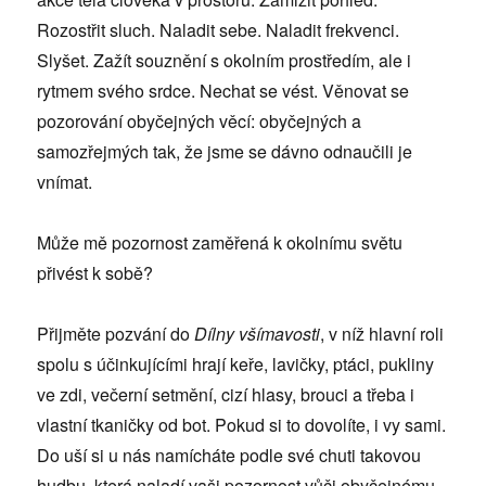
Rozostřit sluch. Naladit sebe. Naladit frekvenci.
Slyšet. Zažít souznění s okolním prostředím, ale i
rytmem svého srdce. Nechat se vést. Věnovat se
pozorování obyčejných věcí: obyčejných a
samozřejmých tak, že jsme se dávno odnaučili je
vnímat.
Může mě pozornost zaměřená k okolnímu světu
přivést k sobě?
Přijměte pozvání do
Dílny všímavosti
, v níž hlavní roli
spolu s účinkujícími hrají keře, lavičky, ptáci, pukliny
ve zdi, večerní setmění, cizí hlasy, brouci a třeba i
vlastní tkaničky od bot. Pokud si to dovolíte, i vy sami.
Do uší si u nás namícháte podle své chuti takovou
hudbu, která naladí vaši pozornost vůči obyčejnému