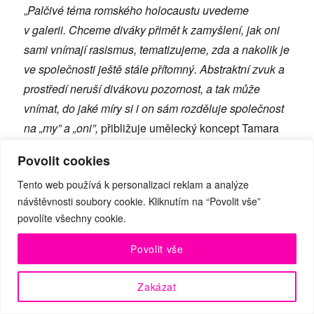
„
Palčivé téma romského holocaustu uvedeme
v galerii. Chceme diváky přimět k zamyšlení, jak oni
sami vnímají rasismus, tematizujeme, zda a nakolik je
ve společnosti ještě stále přítomný. Abstraktní zvuk a
prostředí neruší divákovu pozornost, a tak může
vnímat, do jaké míry si i on sám rozděluje společnost
na „my” a „oni”,
přibližuje umělecký koncept Tamara
Pomoriški, režisérka představení a umělecké vedoucí
Povolit cookies
Divadla Paměti národa.
Tento web používá k personalizaci reklam a analýze
návštěvnosti soubory cookie. Kliknutím na “Povolit vše”
ledna si celý svět připomíná osvobození
povolíte všechny cookie.
koncentračního tábora v Osvětimi a při té
příležitosti Den památky obětí holocaustu. Kromě
Povolit vše
šesti milionů židovských obětí si holocaust
vyžádal 200 až 500 tisíc romských životů. Do
Zakázat
Osvětimi odjelo z protektorátu Čechy a Morava