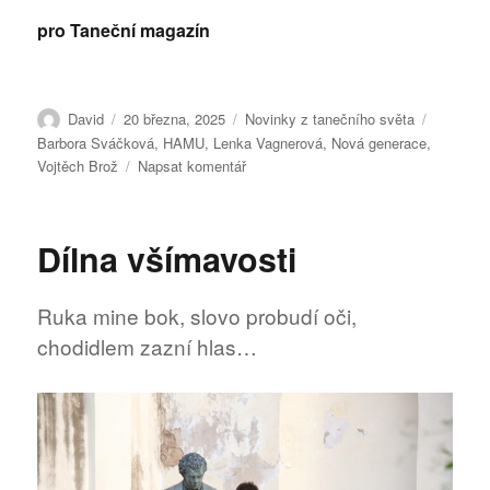
pro Taneční magazín
Autor:
Publikováno:
Rubriky:
Štítky:
David
20 března, 2025
Novinky z tanečního světa
Barbora Sváčková
,
HAMU
,
Lenka Vagnerová
,
Nová generace
,
pro
Vojtěch Brož
Napsat komentář
text
s
názvem
Dílna všímavosti
Platforma
NOVÁ
GENERACE
Ruka mine bok, slovo probudí oči,
srdečně
chodidlem zazní hlas…
zve