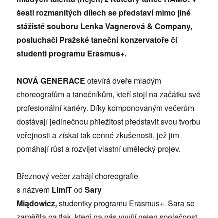
šesti rozmanitých dílech se představí mimo jiné
stážisté souboru Lenka Vagnerová & Company,
posluchači Pražské taneční konzervatoře či
studenti programu Erasmus+.
NOVÁ GENERACE
otevírá dveře mladým
choreografům a tanečníkům, kteří stojí na začátku své
profesionální kariéry. Díky komponovaným večerům
dostávají jedinečnou příležitost představit svou tvorbu
veřejnosti a získat tak cenné zkušenosti, jež jim
pomáhají růst a rozvíjet vlastní umělecký projev.
Březnový večer zahájí choreografie
s názvem
LImIT
od
Sary
Miądowicz,
studentky programu Erasmus+. Sara se
zaměřila na tlak, který na nás vyvíjí nejen společnost,