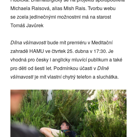
Michaela Raisová, alias Mish Rais. Tvorbu webu
se zcela jedinečnými možnostmi má na starost
Tomáš Javůrek
Dílna všímavosti
bude mít premiéru v Meditační
zahradě HAMU ve čtvrtek 25. dubna v 17:30. Je
vhodná pro česky i anglicky mluvící publikum a také
pro děti od šesti let. Podmínkou účasti v
Dílně
všímavosti
je mít vlastní chytrý telefon a sluchátka.