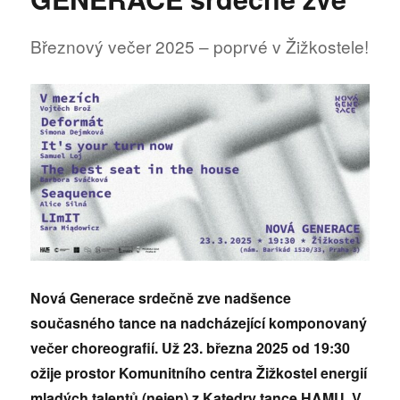
pro
tanec
Březnový večer 2025 – poprvé v Žižkostele!
Nová Generace srdečně zve nadšence
současného tance na nadcházející komponovaný
večer choreografií. Už 23. března 2025 od 19:30
ožije prostor Komunitního centra Žižkostel energií
mladých talentů (nejen) z Katedry tance HAMU. V