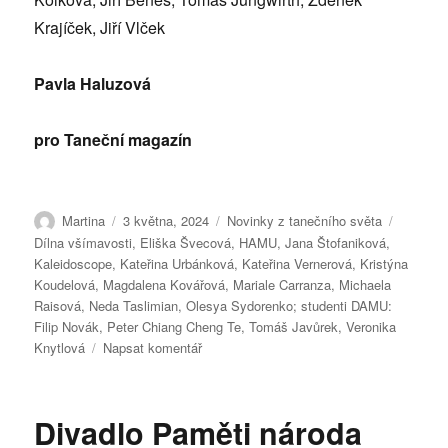
Krajíček, Jiří Vlček
Pavla Haluzová
pro Taneční magazín
Autor:
Publikováno:
Rubriky:
Štítky:
Martina
3 května, 2024
Novinky z tanečního světa
Dílna všímavosti
,
Eliška Švecová
,
HAMU
,
Jana Štofaniková
,
Kaleidoscope
,
Kateřina Urbánková
,
Kateřina Vernerová
,
Kristýna
Koudelová
,
Magdalena Kovářová
,
Mariale Carranza
,
Michaela
Raisová
,
Neda Taslimian
,
Olesya Sydorenko; studenti DAMU:
Filip Novák
,
Peter Chiang Cheng Te
,
Tomáš Javůrek
,
Veronika
pro
Knytlová
Napsat komentář
text
s
názvem
Divadlo Paměti národa
Dílna