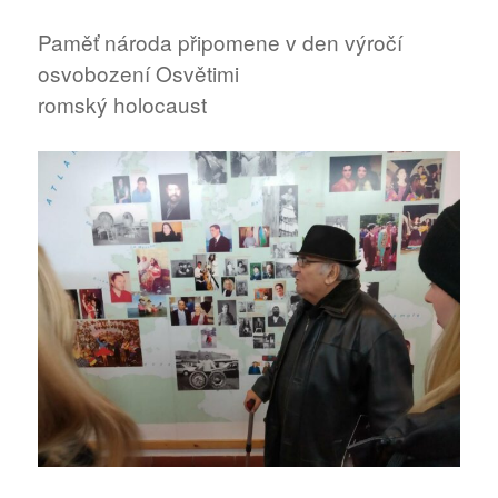
všímavosti
Paměť národa připomene v den výročí
osvobození Osvětimi
romský holocaust