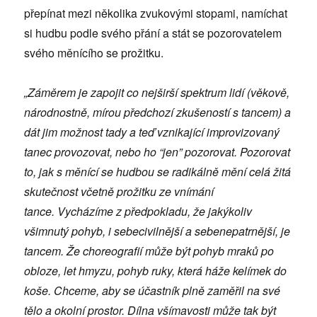
přepínat mezi několika zvukovými stopami, namíchat
si hudbu podle svého přání a stát se pozorovatelem
svého měnícího se prožitku.
„
Záměrem je zapojit co nejširší spektrum lidí (věkově,
národnostně, mírou předchozí zkušeností s tancem) a
dát jim možnost tady a teď vznikající improvizovaný
tanec provozovat, nebo ho “jen” pozorovat. Pozorovat
to, jak s měnící se hudbou se radikálně mění celá žitá
skutečnost včetně prožitku ze vnímání
tance.
Vycházíme z předpokladu, že jakýkoliv
všimnutý pohyb, i sebecivilnější a sebenepatrnější, je
tancem. Že choreografií může být pohyb mraků po
obloze, let hmyzu, pohyb ruky, která háže kelímek do
koše.
Chceme, aby se účastník plně zaměřil na své
tělo a okolní prostor. Dílna všímavosti může tak být