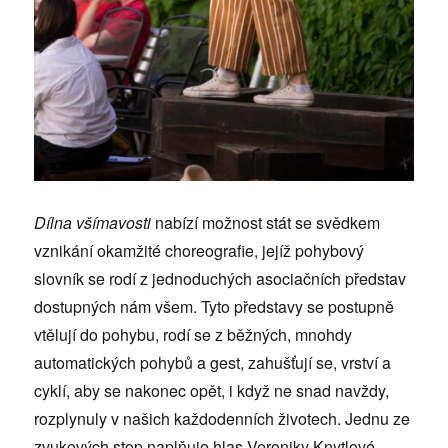
Dílna všímavosti
nabízí možnost stát se svědkem
vznikání okamžité choreografie, jejíž pohybový
slovník se rodí z jednoduchých asociačních představ
dostupných nám všem. Tyto představy se postupně
vtělují do pohybu, rodí se z běžných, mnohdy
automatických pohybů a gest, zahušťují se, vrství a
cyklí, aby se nakonec opět, i když ne snad navždy,
rozplynuly v našich každodenních životech. Jednu ze
zvukových stop naplňuje hlas Veroniky Knytlové,