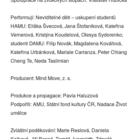
Performují: Neviditelné děti – uskupení studentů
HAMU: Eliška Švecová, Jana Štofaniková, Kateřina
Vernerová, Kristýna Koudelová, Olesya Sydorenko;
studenti DAMU: Filip Novák, Magdalena Kovářová,
Kateřina Urbánková, Mariale Carranza, Peter Chiang
Cheng Te, Neda Taslimian
Producent: Mind Move, z. s.
Produkce a propagace: Pavla Haluzová
Podpořili: AMU, Státní fond kultury ČR, Nadace Život
umělce
Zvláštní poděkování: Marie Reslová, Daniela
Kolková, Jiří Beneš, Tomáš Jungwirth, Zdeněk