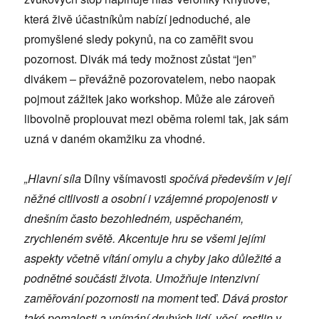
která živě účastníkům nabízí jednoduché, ale
promyšlené sledy pokynů, na co zaměřit svou
pozornost. Divák má tedy možnost zůstat “jen”
divákem – převážně pozorovatelem, nebo naopak
pojmout zážitek jako workshop. Může ale zároveň
libovolně proplouvat mezi oběma rolemi tak, jak sám
uzná v daném okamžiku za vhodné.
„Hlavní síla
Dílny všímavosti
spočívá především v její
něžné citlivosti a osobní i vzájemné propojenosti v
dnešním často bezohledném, uspěchaném,
zrychleném světě. Akcentuje hru se všemi jejími
aspekty včetně vítání omylu a chyby jako důležité a
podnětné součásti života. Umožňuje intenzivní
zaměřování pozornosti na moment
teď.
Dává prostor
také pomalosti a vnímání druhých lidí, věcí, rostlin v