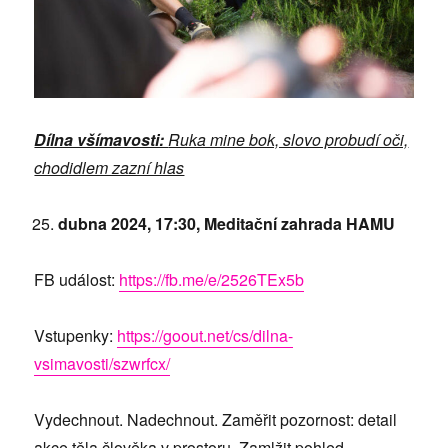
Dílna všímavosti:
Ruka mine bok, slovo probudí oči,
chodidlem zazní hlas
dubna 2024, 17:30, Meditační zahrada HAMU
FB událost:
https://fb.me/e/2526TEx5b
Vstupenky:
https://goout.net/cs/dilna-
vsimavosti/szwrfcx/
Vydechnout. Nadechnout. Zaměřit pozornost: detail
akce těla člověka v prostoru. Zamlžit pohled.