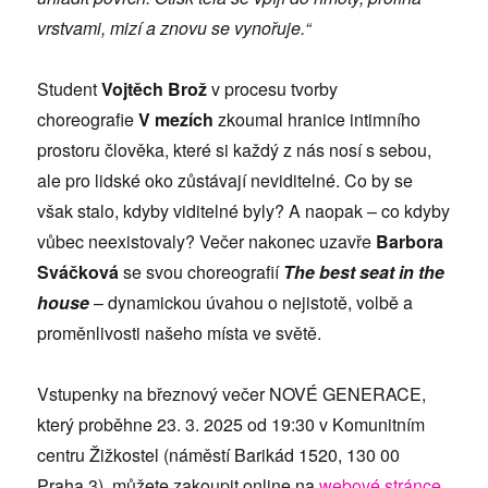
vrstvami, mizí a znovu se vynořuje.“
Student
Vojtěch Brož
v procesu tvorby
choreografie
V mezích
zkoumal hranice intimního
prostoru člověka, které si každý z nás nosí s sebou,
ale pro lidské oko zůstávají neviditelné. Co by se
však stalo, kdyby viditelné byly? A naopak – co kdyby
vůbec neexistovaly? Večer nakonec uzavře
Barbora
Sváčková
se svou choreografií
The best seat in the
house
– dynamickou úvahou o nejistotě, volbě a
proměnlivosti našeho místa ve světě.
Vstupenky na březnový večer NOVÉ GENERACE,
který proběhne 23. 3. 2025 od 19:30 v Komunitním
centru Žižkostel (náměstí Barikád 1520, 130 00
Praha 3), můžete zakoupit online na
webové stránce