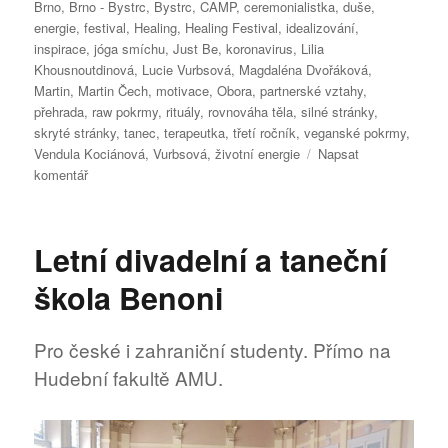
Brno
,
Brno - Bystrc
,
Bystrc
,
CAMP
,
ceremonialistka
,
duše
,
energie
,
festival
,
Healing
,
Healing Festival
,
idealizování
,
inspirace
,
jóga smíchu
,
Just Be
,
koronavirus
,
Lilia
Khousnoutdinová
,
Lucie Vurbsová
,
Magdaléna Dvořáková
,
Martin
,
Martin Čech
,
motivace
,
Obora
,
partnerské vztahy
,
přehrada
,
raw pokrmy
,
rituály
,
rovnováha těla
,
silné stránky
,
skryté stránky
,
tanec
,
terapeutka
,
třetí ročník
,
veganské pokrmy
,
Vendula Kociánová
,
Vurbsová
,
životní energie
Napsat
pro
komentář
text
s
názvem
Letní divadelní a taneční
Přijdou
i
škola Benoni
vztahoví
terapeuti
a
Pro české i zahraniční studenty. Přímo na
instruktor
Hudební fakultě AMU.
jógy
smíchu!