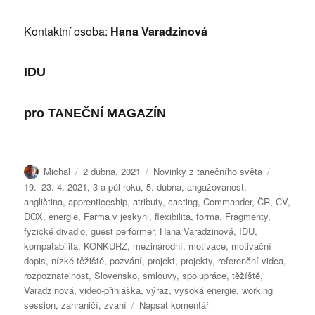
Kontaktní osoba:
Hana Varadzinová
IDU
pro
TANEČNÍ MAGAZÍN
Autor:
Publikováno:
Rubriky:
Štítky:
Michal
2 dubna, 2021
Novinky z tanečního světa
19.–23. 4. 2021
,
3 a půl roku
,
5. dubna
,
angažovanost
,
angličtina
,
apprenticeship
,
atributy
,
casting
,
Commander
,
ČR
,
CV
,
DOX
,
energie
,
Farma v jeskyni
,
flexibilita
,
forma
,
Fragmenty
,
fyzické divadlo
,
guest performer
,
Hana Varadzinová
,
IDU
,
kompatabilita
,
KONKURZ
,
mezinárodní
,
motivace
,
motivační
dopis
,
nízké těžiště
,
pozvání
,
projekt
,
projekty
,
referenční videa
,
rozpoznatelnost
,
Slovensko
,
smlouvy
,
spolupráce
,
těžíště
,
Varadzinová
,
video-přihláška
,
výraz
,
vysoká energie
,
working
pro
session
,
zahraničí
,
zvaní
Napsat komentář