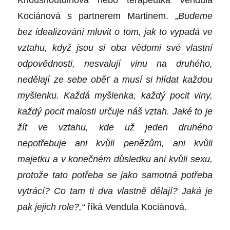
Khousnoutdinová
nebo terapeutka Vendula
Kociánová
s partnerem Martinem. „
Budeme
bez idealizování mluvit o tom, jak to vypadá ve
vztahu, když jsou si oba vědomi své vlastní
odpovědnosti, nesvalují vinu na druhého,
nedělají ze sebe oběť a musí si hlídat každou
myšlenku. Každá myšlenka, každý pocit viny,
každý pocit malosti určuje náš vztah. Jaké to je
žít ve vztahu, kde už jeden druhého
nepotřebuje ani kvůli penězům, ani kvůli
majetku a v konečném důsledku ani kvůli sexu,
protože tato potřeba se jako samotná potřeba
vytrácí? Co tam ti dva vlastně dělají? Jaká je
pak jejich role?,“
říká Vendula Kociánová.