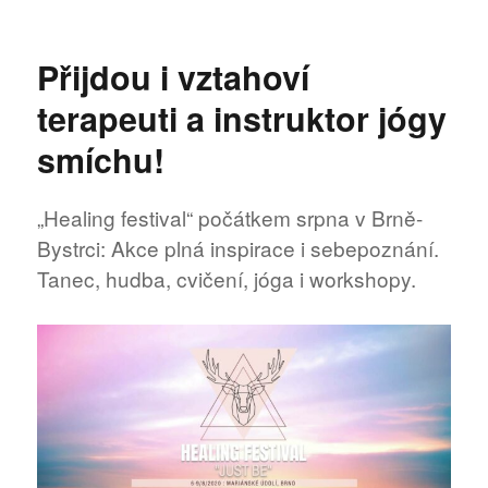
text
s
názvem
Přijdou i vztahoví
FARMA
V
terapeuti a instruktor jógy
JESKYNI
–
smíchu!
konkurz
„Healing festival“ počátkem srpna v Brně-
Bystrci: Akce plná inspirace i sebepoznání.
Tanec, hudba, cvičení, jóga i workshopy.