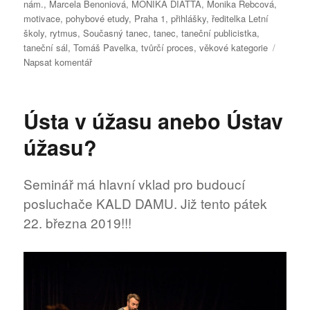
nám.
,
Marcela Benoniová
,
MONIKA DIATTA
,
Monika Rebcová
,
motivace
,
pohybové etudy
,
Praha 1
,
přihlášky
,
ředitelka Letní
školy
,
rytmus
,
Současný tanec
,
tanec
,
taneční publicistka
,
taneční sál
,
Tomáš Pavelka
,
tvůrčí proces
,
věkové kategorie
pro
Napsat komentář
text
s
názvem
Ústa v úžasu anebo Ústav
Letní
divadelní
úžasu?
a taneční
škola
Benoni
Seminář má hlavní vklad pro budoucí
posluchače KALD DAMU. Již tento pátek
22. března 2019!!!