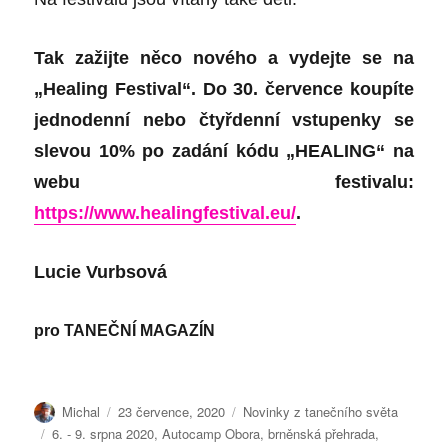
Tak zažijte něco nového a vydejte se na
„Healing Festival“. Do 30. července koupíte
jednodenní nebo čtyřdenní vstupenky se
slevou 10% po zadání kódu „HEALING“ na
webu festivalu:
https://www.healingfestival.eu/
.
Lucie Vurbsová
pro
TANEČNÍ MAGAZÍN
Autor:
Publikováno:
Rubriky:
Michal
23 července, 2020
Novinky z tanečního světa
Štítky:
6. - 9. srpna 2020
,
Autocamp Obora
,
brněnská přehrada
,