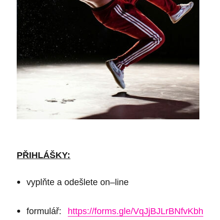
PŘIHLÁŠKY:
vyplňte a odešlete on
–
line
formulář:
https://forms.gle/VqJjBJLrBNfvKbh