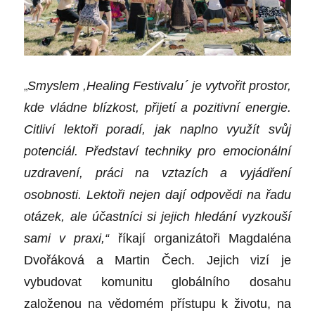
„
Smyslem ,Healing Festivalu
´
je vytvořit prostor,
kde vládne blízkost, přijetí a pozitivní energie.
Citliví lektoři poradí, jak naplno využít svůj
potenciál. Představí techniky pro emocionální
uzdravení, práci na vztazích a vyjádření
osobnosti. Lektoři nejen dají odpovědi na řadu
otázek, ale účastníci si jejich hledání vyzkouší
sami v praxi,“
říkají organizátoři Magdaléna
Dvořáková a Martin Čech. Jejich vizí je
vybudovat komunitu globálního dosahu
založenou na vědomém přístupu k životu, na