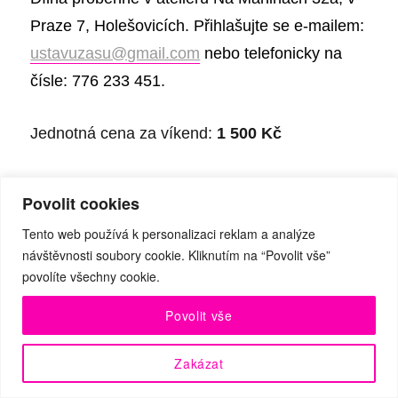
Praze 7, Holešovicích. Přihlašujte se e-mailem:
ustavuzasu@gmail.com
nebo telefonicky na
čísle: 776 233 451.
Jednotná cena za víkend:
1 500 Kč
Dílna bude realizována při
počtu 4–7 účastníků
.
Povolit cookies
Tento web používá k personalizaci reklam a analýze
h
Bližší informace:
ttp://ustavuzasu.cz/
návštěvnosti soubory cookie. Kliknutím na “Povolit vše”
povolíte všechny cookie.
TANEČNÍ MAGAZÍN
Povolit vše
Autor:
Publikováno:
Rubriky:
Štítky:
Michal
21 března, 2019
Novinky z tanečního světa
1
Zakázat
500 Kč
,
776 233 451
,
DAMU
,
dramaturgická a výtvarná rozvaha
,
etuda
,
herec
,
inspirace
,
Jakub Folvarčný
,
KALD DAMU
,