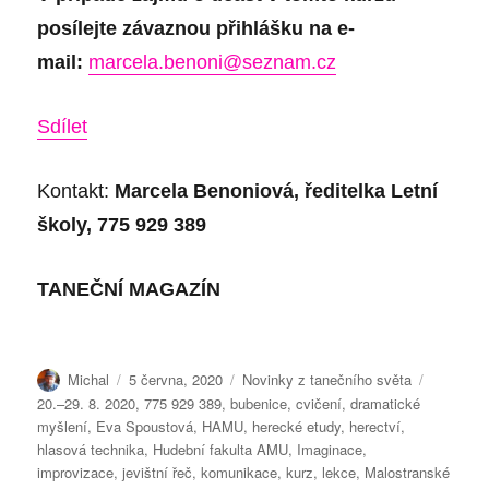
posílejte závaznou přihlášku na
e
-
mail:
marcela.benoni@seznam.cz
Sdílet
Kontakt
:
Marcela
Benoniová, ředitelka Letní
školy, 775 929 389
TANEČNÍ MAGAZÍN
Autor:
Publikováno:
Rubriky:
Štítky:
Michal
5 června, 2020
Novinky z tanečního světa
20.–29. 8. 2020
,
775 929 389
,
bubenice
,
cvičení
,
dramatické
myšlení
,
Eva Spoustová
,
HAMU
,
herecké etudy
,
herectví
,
hlasová technika
,
Hudební fakulta AMU
,
Imaginace
,
improvizace
,
jevištní řeč
,
komunikace
,
kurz
,
lekce
,
Malostranské