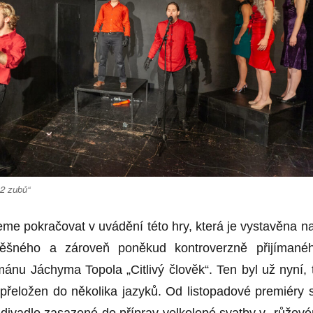
2 zubů“
eme pokračovat v uvádění této hry, která je vystavěna n
ěšného a zároveň poněkud kontroverzně přijímané
ánu Jáchyma Topola „Citlivý člověk“. Ten byl už nyní, t
 přeložen do několika jazyků. Od listopadové premiéry 
o divadlo zasazené do příprav velkolepé svatby v „růžov