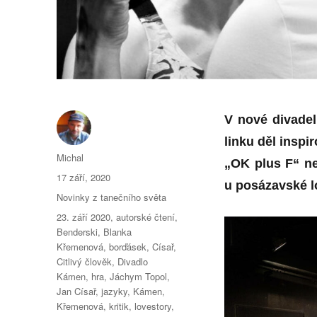
V nové divade
linku děl inspi
Autor:
Michal
„OK plus F“ ne
Publikováno:
17 září, 2020
u posázavské l
Rubriky:
Novinky z tanečního světa
Štítky:
23. září 2020
,
autorské čtení
,
Benderski
,
Blanka
Křemenová
,
borďásek
,
Císař
,
Citlivý člověk
,
Divadlo
Kámen
,
hra
,
Jáchym Topol
,
Jan Císař
,
jazyky
,
Kámen
,
Křemenová
,
kritik
,
lovestory
,