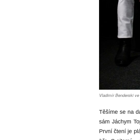
Vladimír Benderski ve 
Těšíme se na da
sám Jáchym Topo
První čtení je p