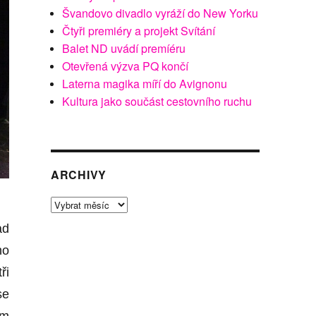
Švandovo divadlo vyráží do New Yorku
Čtyři premiéry a projekt Svítání
Balet ND uvádí premíéru
Otevřená výzva PQ končí
Laterna magika míří do Avignonu
Kultura jako součást cestovního ruchu
ARCHIVY
Archivy
ad
ho
ři
se
ém