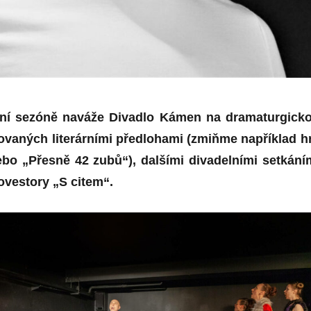
lní sezóně naváže Divadlo Kámen na dramaturgick
rovaných literárními předlohami (zmiňme například h
bo „Přesně 42 zubů“), dalšími divadelními setkání
ovestory „S citem“.