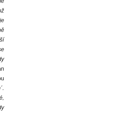
ně
ož
je
ně
ší
se
dy
án
ou
m
´
.
é,
dy