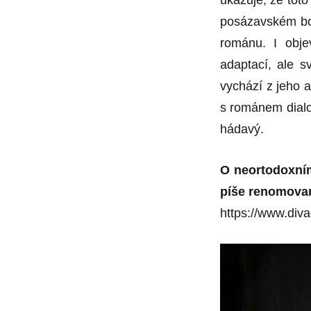
posázavském bo
románu. I objev
adaptací, ale s
vychází z jeho 
s románem dialo
hádavý.
O neortodoxním
píše
renomovan
https://www.div