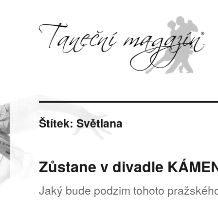
Svět tance, pohybu a hudby
Taneční magazín
Štítek:
Světlana
Zůstane v divadle KÁME
Jaký bude podzim tohoto pražského