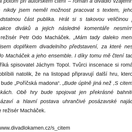
 potom při autorském čtení – román a divadlo vzájem
ště nikdy jsem neměl možnost pracovat s textem, jeh
odstatnou část publika. Hrát si s t
akovou
veličinou 
reakce diváků a jejich následné komentáře nesmír
režisér Petr Odo Macháček.
„Mám tady daleko men
 jsem doplňkem divadelního představení, za které ne
o Macháček a jeho ensemble. I díky tomu mě čtení ta
říká spisovatel Jáchym Topol. Tvůrci inscenace si rom
oblíbili natolik, že na listopad připravují další hru, kter
v bude „Poříčská madona“.
„Bude úplně jiná než ,S cite
kách. Obě hry bude spojovat jen překrásné bahnit
sázaví a hlavní postava uhrančivé posázavské najá
je režisér Macháček.
/www.divadlokamen.cz/s_citem