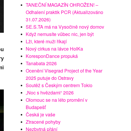
TANEČNÍ MAGAZÍN OHROŽEN! –
Odhalení praktik PCR (Aktualizováno
31.07.2026)
SE.S.TA má na Vysočině nový domov
Když nemusíte vůbec nic, jen být
Lži, které muži říkají
Nový cirkus na lávce HolKa
ou
KoresponDance propuká
ry
Tanabata 2026
mi
Ocenění Visegrad Project of the Year
2025 putuje do Ostravy
Soutěž s Českým centrem Tokio
„Noc s hvězdami“ 2026
Olomouc se na léto promění v
Budapešť
Česká je vaše
Ztracené pohyby
Nezbytná přání