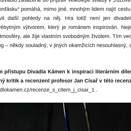
rďásku“ pomáhá, mimo jiné, mnohým lidem najít cestu
it další pohledy na něj. Hra totiž není jen divadel
vébytným výtvorem, který je románem inspirován. Nej
atmosféry, ale žije vlastním svobodným životem. Tím ve
g – někdy souladný, v jiných okamžicích nesouhlasný, 
 přístupu Divadla Kámen k inspiraci literárním díl
ý kritik a recenzent
prof
esor
Jan Císař v této recenz
adlokamen.cz/recenze_s_citem_j_cisar_1
.