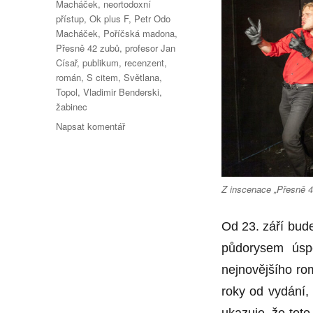
Macháček
,
neortodoxní
přístup
,
Ok plus F
,
Petr Odo
Macháček
,
Poříčská madona
,
Přesně 42 zubů
,
profesor Jan
Císař
,
publikum
,
recenzent
,
román
,
S citem
,
Světlana
,
Topol
,
Vladimir Benderski
,
žabinec
pro
Napsat komentář
text
s
názvem
Zůstane
Z inscenace „Přesně 4
v
divadle
Od 23. září bud
KÁMEN
na
půdorysem úsp
kameni
nejnovějšího rom
kámen?
roky od vydání,
ukazuje, že tot