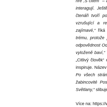
hře ,S citem
´
– a
interagují. Je
čtenáři tvoří p
vzrušující a 
zajímavé,“
říká 
trému, protože
odpovědnost Od
vyloženě baví,“
„Citlivý člověk“ 
inspiruje. Náze
Po všech strán
žabincovité Po
Světlany,“
slibu
Více na:
https:/