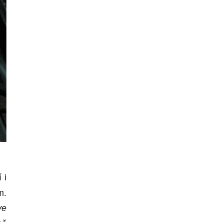
 i
m.
ve