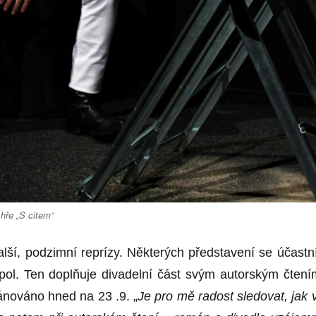
hře „S citem“
lší, podzimní reprízy. Některých představení se účastní
l. Ten doplňuje divadelní část svým autorským čtení
lánováno hned na 23 .9. „
Je pro mě radost sledovat, jak 