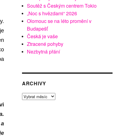
Soutěž s Českým centrem Tokio
„Noc s hvězdami“ 2026
Olomouc se na léto promění v
y.
Budapešť
je
Česká je vaše
en
Ztracené pohyby
co
Nezbytná přání
ba
ARCHIVY
Archivy
vi
a.
 a
je