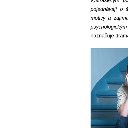
vystrašeným po
pojednávají o 
motivy a zajím
psychologickým
naznačuje drama