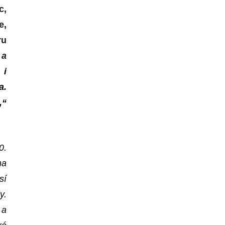
c,
e,
ru
 a
 i
a.
,“
0.
ma
sí
y.
 a