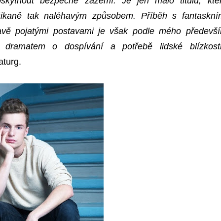
skytnout bezpečné zázemí. Je jen málo titulů, kte
šikaně tak naléhavým způsobem. Příběh s fantaskní
avě pojatými postavami je však podle mého předevš
 dramatem o dospívání a potřebě lidské blízkosti
turg.