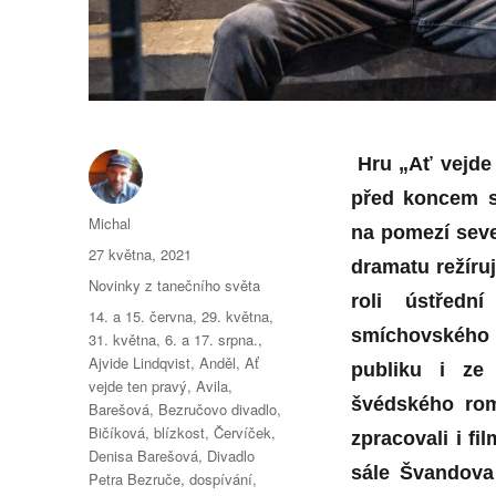
Hru „Ať vejde
před koncem se
Autor:
Michal
na pomezí seve
Publikováno:
27 května, 2021
dramatu režíru
Rubriky:
Novinky z tanečního světa
roli ústředn
Štítky:
14. a 15. června
,
29. května
,
smíchovského 
31. května
,
6. a 17. srpna.
,
Ajvide Lindqvist
,
Anděl
,
Ať
publiku i ze 
vejde ten pravý
,
Avila
,
švédského rom
Barešová
,
Bezručovo divadlo
,
Bičíková
,
blízkost
,
Červíček
,
zpracovali i f
Denisa Barešová
,
Divadlo
sále Švandova 
Petra Bezruče
,
dospívání
,