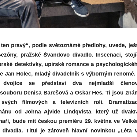
 ten pravý“, podle světoznámé předlohy, uvede, ješ
zóny, pražské Švandovo divadlo. Inscenaci, stojí
rské detektivky, upírské romance a psychologické
je Jan Holec, mladý divadelník s výborným renomé.
í dvojice se představí dva nejmladší členo
souboru Denisa Barešová a Oskar Hes. Ti jsou zná
svých filmových a televizních rolí. Dramatiza
ánu od Johna Ajvide Lindqvista
,
který už dvakr
ilmaři, bude mít českou premiéru 29. května ve Velk
divadla. Titul je zároveň hlavní novinkou „Léta 