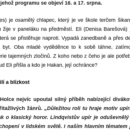
jehož programu se objeví 16. a 17. srpna.
s) je osamělý chlapec, který je ve škole terčem šikan
žije v paneláku na předměstí. Eli (Denisa Barešová) 
 která se přistěhuje naproti. Vypadá zanedbaně a přes d
í byt. Oba mladé vyděděnce to k sobě táhne, zatím
érie tajemných zločinů. Z koho nebo z čeho je ale potře
d Eli přišla a kdo je Hakan, její ochránce?
ilí a blízkost
Holce nejvíc upoutal silný příběh nabízející diváko
itažlivých žánrů. „
Důležitou roli tu hraje motiv upír
k o klasický horor. Lindqvistův upír je oduševnělý
chopení v lidském světě. I naším hlavním tématem 