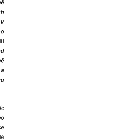
ně
ch
 V
ho
il
od
ně
 a
vu
íc
ho
se
dé