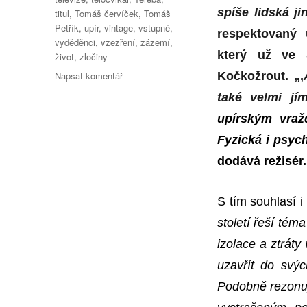
spíše lidská ji
titul
,
Tomáš červíček
,
Tomáš
Petřík
,
upír
,
vintage
,
vstupné
,
respektovaný 
vyděděnci
,
vzezření
,
zázemí
,
který už ve 
život
,
zločiny
pro
Napsat komentář
Kočkožrout. „,
text
také velmi jí
s
názvem
upírským vraž
Oskara
Fyzická i psych
inspirovaly
dodává režisér.
taneční
hodiny
S tím souhlasí i
století řeší tém
izolace a ztrát
uzavřít do svýc
Podobně rezonuj