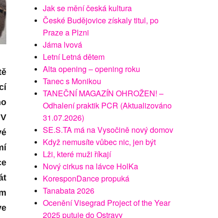
Jak se mění česká kultura
České Budějovice získaly titul, po
Praze a Plzni
Jáma lvová
Letní Letná dětem
Alta opening – opening roku
tě
Tanec s Monikou
cí
TANEČNÍ MAGAZÍN OHROŽEN! –
ho
Odhalení praktik PCR (Aktualizováno
31.07.2026)
 V
SE.S.TA má na Vysočině nový domov
vé
Když nemusíte vůbec nic, jen být
mí
Lži, které muži říkají
ce
Nový cirkus na lávce HolKa
át
KoresponDance propuká
Tanabata 2026
ém
Ocenění Visegrad Project of the Year
ve
2025 putuje do Ostravy