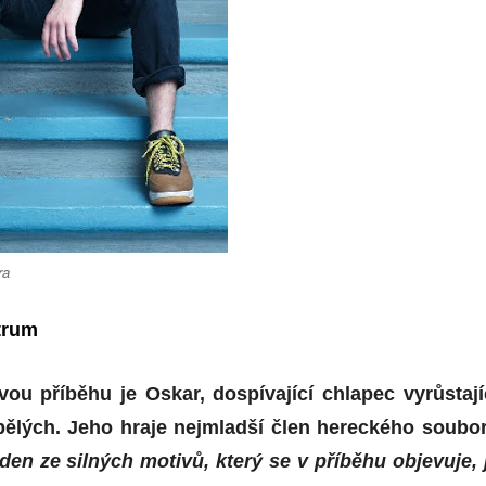
ra
trum
vou příběhu je Oskar, dospívající chlapec vyrůstají
ělých. Jeho hraje nejmladší člen hereckého soubo
den ze silných motivů, který se v příběhu objevuje, 