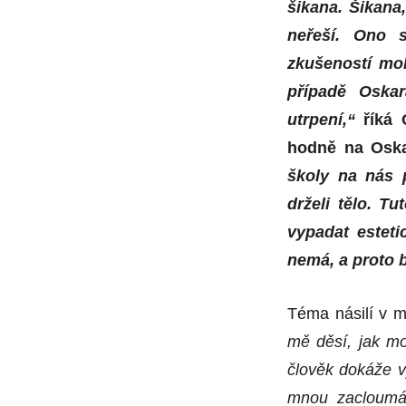
šikana. Šikana,
neřeší. Ono s
zkušeností moh
případě Oska
utrpení,“
říká O
hodně na Oskar
školy na nás 
drželi tělo. T
vypadat estet
nemá, a proto 
Téma násilí v m
mě děsí, jak mo
člověk dokáže v
mnou zacloumá