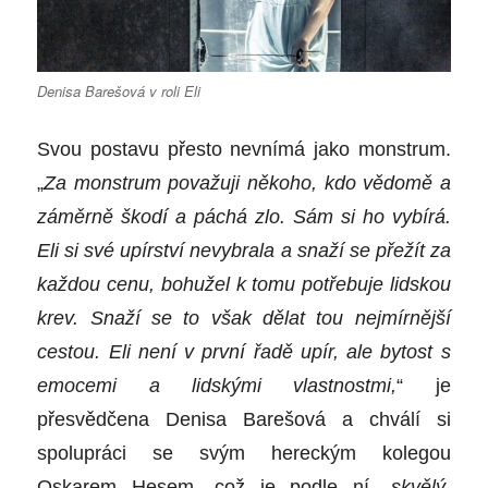
Denisa Barešová v roli Eli
Svou postavu přesto nevnímá jako monstrum.
„
Za monstrum považuji někoho, kdo vědomě a
záměrně škodí a páchá zlo. Sám si ho vybírá.
Eli si své upírství nevybrala a snaží se přežít za
každou cenu, bohužel k tomu potřebuje lidskou
krev. Snaží se to však dělat tou nejmírnější
cestou. Eli není v první řadě upír, ale bytost s
emocemi a lidskými vlastnostmi,
“ je
přesvědčena Denisa Barešová a chválí si
spolupráci se svým hereckým kolegou
Oskarem Hesem, což je podle ní „
skvělý,