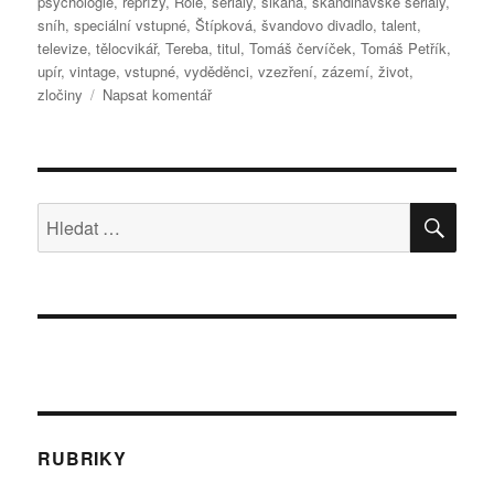
psychologie
,
reprízy
,
Role
,
seriály
,
šikana
,
skandinávské seriály
,
sníh
,
speciální vstupné
,
Štípková
,
švandovo divadlo
,
talent
,
televize
,
tělocvikář
,
Tereba
,
titul
,
Tomáš červíček
,
Tomáš Petřík
,
upír
,
vintage
,
vstupné
,
vyděděnci
,
vzezření
,
zázemí
,
život
,
pro
zločiny
Napsat komentář
text
s
názvem
Oskara
inspirovaly
HLE
Hledat:
taneční
hodiny
RUBRIKY