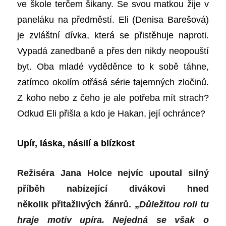
ve škole terčem šikany. Se svou matkou žije v
paneláku na předměstí. Eli (Denisa Barešová)
je zvláštní dívka, která se přistěhuje naproti.
Vypadá zanedbaně a přes den nikdy neopouští
byt. Oba mladé vyděděnce to k sobě táhne,
zatímco okolím otřásá série tajemných zločinů.
Z koho nebo z čeho je ale potřeba mít strach?
Odkud Eli přišla a kdo je Hakan, její ochránce?
Upír, láska, násilí a blízkost
Režiséra Jana Holce nejvíc upoutal silný
příběh nabízející divákovi hned
několik přitažlivých žánrů. „
Důležitou roli tu
hraje motiv upíra. Nejedná se však o