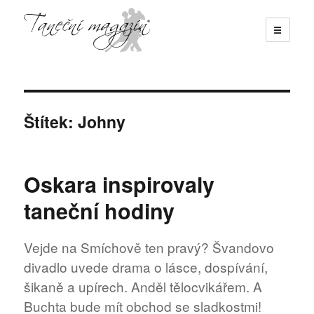
☰
Taneční magazín
Štítek:
Johny
Oskara inspirovaly
taneční hodiny
Vejde na Smíchově ten pravý? Švandovo
divadlo uvede drama o lásce, dospívání,
šikaně a upírech. Anděl tělocvikářem. A
Buchta bude mít obchod se sladkostmi!