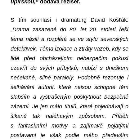
upírskou,“
dodává režisér.
S tím souhlasí i dramaturg David Košťák:
„
Drama zasazené do 80. let 20. století řeší
téma násilí a rozplétá se ve stylu severských
detektivek. Téma izolace a ztráty vazeb, kdy se
lidé před obcházejícím nebezpečím pokusí
uzavřít do svých příbytků, nabízí s dneškem
nečekané, silné paralely. Podobně rezonuje i
selhávání autorit, které nejsou schopné těm
slabším a vystrašeným poskytnout bezpečné
zázemí. Je jen málo titulů, které pojednávají o
šikaně tak naléhavým způsobem. Příběh
s fantaskními motivy a zajímavě pojatými
postavami je však podle mého především