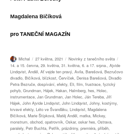
Magdalena Bičíková
pro
TANEČNÍ MAGAZÍN
Autor:
Publikováno:
Rubriky:
Štítky:
Michal
27 května, 2021
Novinky z tanečního světa
14. a 15. června
,
29. května
,
31. května
,
6. a 17. srpna.
,
Ajvide
Lindqvist
,
Anděl
,
Ať vejde ten pravý
,
Avila
,
Barešová
,
Bezručovo
divadlo
,
Bičíková
,
blízkost
,
Červíček
,
Denisa Barešová
,
Divadlo
Petra Bezruče
,
dospívání
,
efekty
,
Eli
,
film
,
frustrace
,
fyzický
pohyb
,
Grundman
,
Hájek
,
Hakan
,
Halmberg
,
hes
,
Holec
,
instrumentace
,
Jan Grundman
,
Jan Holec
,
Ján Tereba
,
Jiří
Hájek
,
John Ajvide Lindqvist
,
John Lindqvist
,
Johny
,
kostýmy
,
krvavé efekty
,
Léto ve Švanďáku
,
Lindqvist
,
Magdalena
Bičíková
,
Marie Štípková
,
Matěj Anděl
,
matka
,
Mickey
,
monstrum
,
obchod
,
opatrovník
,
Oskar
,
oskar hes
,
Ostrava
,
paralely
,
Petr Buchta
,
Petřík
,
prázdniny
,
premiéra
,
příběh
,