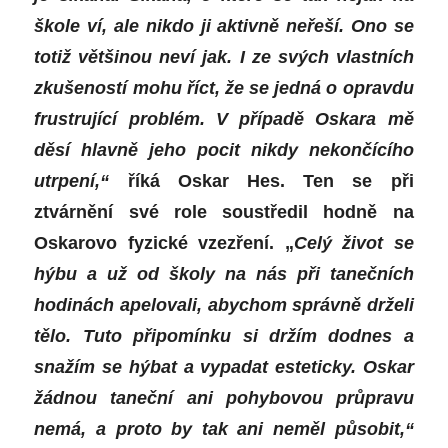
škole ví, ale nikdo ji aktivně neřeší. Ono se
totiž většinou neví jak. I ze svých vlastních
zkušeností mohu říct, že se jedná o opravdu
frustrující problém. V případě Oskara mě
děsí hlavně jeho pocit nikdy nekončícího
utrpení,“
říká Oskar Hes. Ten se při
ztvárnění své role soustředil hodně na
Oskarovo fyzické vzezření. „
Celý život se
hýbu a už od školy na nás při tanečních
hodinách apelovali, abychom správně drželi
tělo. Tuto připomínku si držím dodnes a
snažím se hýbat a vypadat esteticky. Oskar
žádnou taneční ani pohybovou průpravu
nemá, a proto by tak ani neměl působit,“