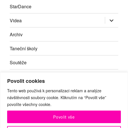
StarDance
Zobrazit
Videa
podřazen
položky
Archiv
Taneční školy
Soutěže
Inzerce
Povolit cookies
Kontakty
Tento web používá k personalizaci reklam a analýze
návštěvnosti soubory cookie. Kliknutím na “Povolit vše”
povolíte všechny cookie.
Facebook
RSS
Youtube
Povolit vše
© Taneční magazín, z.s. | Branická 69/66, Braník, 147 00 Praha