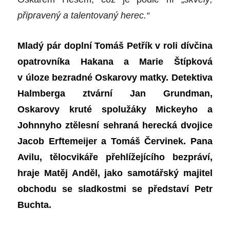
připravený a talentovaný herec.“
Mladý pár doplní Tomáš Petřík v roli dívčina
opatrovníka Hakana a Marie Štípková
v úloze bezradné Oskarovy matky. Detektiva
Halmberga ztvární Jan Grundman,
Oskarovy kruté spolužáky Mickeyho a
Johnnyho ztělesní sehraná herecká dvojice
Jacob Erftemeijer a Tomáš Červinek. Pana
Avilu, tělocvikáře přehlížejícího bezpráví,
hraje Matěj Anděl, jako samotářský majitel
obchodu se sladkostmi se představí Petr
Buchta.