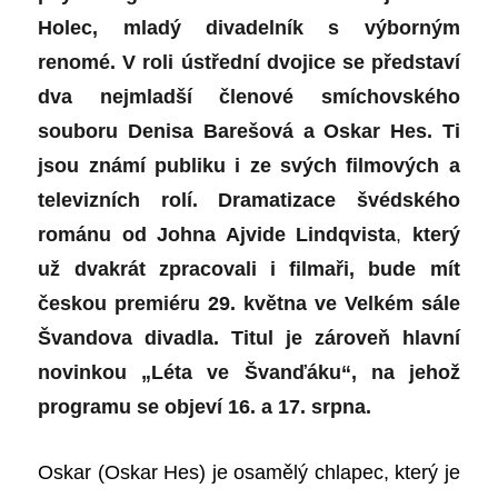
Holec, mladý divadelník s výborným
renomé. V roli ústřední dvojice se představí
dva nejmladší členové smíchovského
souboru Denisa Barešová a Oskar Hes. Ti
jsou známí publiku i ze svých filmových a
televizních rolí. Dramatizace švédského
románu od Johna Ajvide Lindqvista
,
který
už dvakrát zpracovali i filmaři, bude mít
českou premiéru 29. května ve Velkém sále
Švandova divadla. Titul je zároveň hlavní
novinkou „Léta ve Švanďáku“, na jehož
programu se objeví 16. a 17. srpna.
Oskar (Oskar Hes) je osamělý chlapec, který je