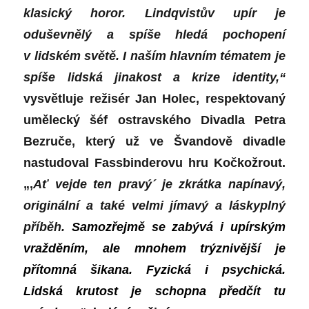
klasický horor. Lindqvistův upír je
oduševnělý a spíše hledá pochopení
v lidském světě. I naším hlavním tématem je
spíše lidská jinakost a krize identity,“
vysvětluje režisér Jan Holec, respektovaný
umělecký šéf ostravského Divadla Petra
Bezruče, který už ve Švandově divadle
nastudoval Fassbinderovu hru Kočkožrout.
„,
Ať vejde ten pravý´ je zkrátka napínavý,
originální a také velmi jímavý a láskyplný
příběh.
Samozřejmě se zabývá i upírským
vražděním, ale mnohem trýznivější je
přítomná šikana. Fyzická i psychická.
Lidská krutost je schopna předčít tu