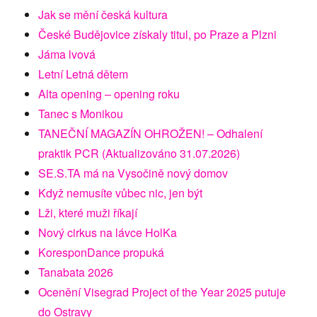
Jak se mění česká kultura
České Budějovice získaly titul, po Praze a Plzni
Jáma lvová
Letní Letná dětem
Alta opening – opening roku
Tanec s Monikou
TANEČNÍ MAGAZÍN OHROŽEN! – Odhalení
praktik PCR (Aktualizováno 31.07.2026)
SE.S.TA má na Vysočině nový domov
Když nemusíte vůbec nic, jen být
Lži, které muži říkají
Nový cirkus na lávce HolKa
KoresponDance propuká
Tanabata 2026
Ocenění Visegrad Project of the Year 2025 putuje
do Ostravy