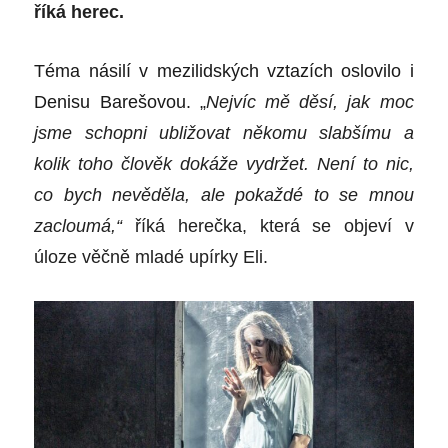
říká herec.
Téma násilí v mezilidských vztazích oslovilo i
Denisu Barešovou. „
Nejvíc mě děsí, jak moc
jsme schopni ubližovat někomu slabšímu a
kolik toho člověk dokáže vydržet. Není to nic,
co bych nevěděla, ale pokaždé to se mnou
zacloumá,“
říká herečka, která se objeví v
úloze věčně mladé upírky Eli.