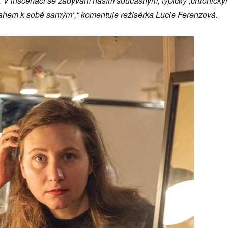
tě. V inscenaci se zabývám naším současným, typicky ,chronick
tahem k sobě samým‘,“ komentuje režisérka Lucie Ferenzová.