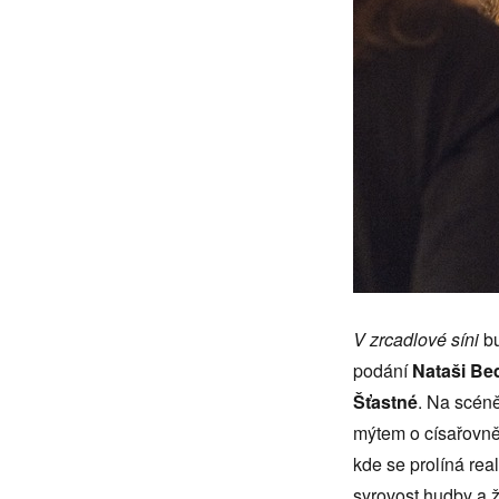
V zrcadlové síni
bu
podání
Nataši Be
Šťastné
. Na scéně
mýtem o císařovně S
kde se prolíná real
syrovost hudby a 