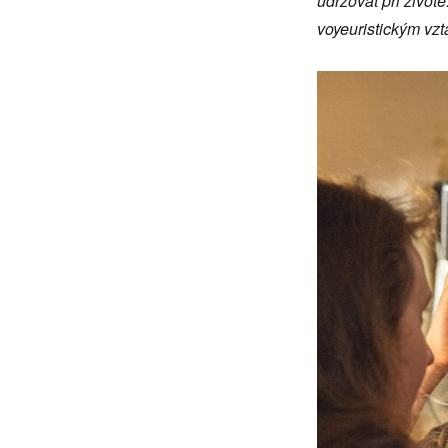
udržovat při živo
voyeuristickým vz