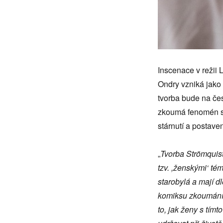
Inscenace v režii 
Ondry vzniká jako
tvorba bude na čes
zkoumá fenomén sel
stárnutí a postave
„
Tvorba Strömquist
tzv. ,ženskými‘ té
starobylá a mají dl
komiksu zkoumání 
to, jak ženy s tím