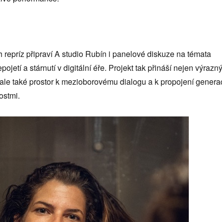
 repríz připraví A studio Rubín i panelové diskuze na témata
ojetí a stárnutí v digitální éře. Projekt tak přináší nejen výrazn
ale také prostor k mezioborovému dialogu a k propojení genera
ostmi.