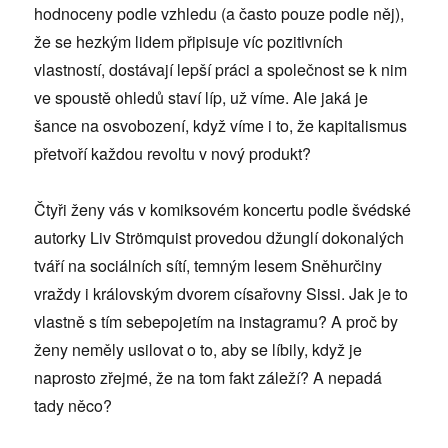
hodnoceny podle vzhledu (a často pouze podle něj),
že se hezkým lidem připisuje víc pozitivních
vlastností, dostávají lepší práci a společnost se k nim
ve spoustě ohledů staví líp, už víme. Ale jaká je
šance na osvobození, když víme i to, že kapitalismus
přetvoří každou revoltu v nový produkt?
Čtyři ženy vás v komiksovém koncertu podle švédské
autorky Liv Strömquist provedou džunglí dokonalých
tváří na sociálních sítí, temným lesem Sněhurčiny
vraždy i královským dvorem císařovny Sissi. Jak je to
vlastně s tím sebepojetím na instagramu? A proč by
ženy neměly usilovat o to, aby se líbily, když je
naprosto zřejmé, že na tom fakt záleží? A nepadá
tady něco?