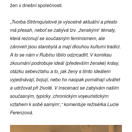
žen v dnešní společnosti.
„
Tvorba Strömquistové je výsostně aktuální a přesto
má přesah, neboť se zabývá tzv. ,ženskými‘ tématy,
která rezonují se současným feminismem, ale
zároveň jsou starobylá a mají dlouhou kulturní tradici.
A to se nám v Rubínu líbilo odzrcadlit. V komiksu
zkoumání podrobuje ideál (především ženské) krásy,
otázku sebevztahu a to, jak ženy s tímto ideálem
vyjednávají, bojují, nebo ho naopak pomáhají utvářet
a udržovat při životě. V inscenaci se zabývám naším
současným, typicky ,chronickým voyeuristickým
vztahem k sobě samým‘,“ komentuje režisérka Lucie
Ferenzová.