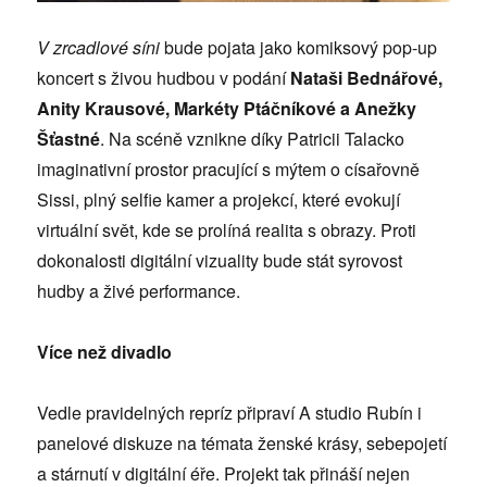
V zrcadlové síni
bude pojata jako komiksový pop-up
koncert s živou hudbou v podání
Nataši Bednářové,
Anity Krausové, Markéty Ptáčníkové a Anežky
Šťastné
. Na scéně vznikne díky Patricii Talacko
imaginativní prostor pracující s mýtem o císařovně
Sissi, plný selfie kamer a projekcí, které evokují
virtuální svět, kde se prolíná realita s obrazy. Proti
dokonalosti digitální vizuality bude stát syrovost
hudby a živé performance.
Více než divadlo
Vedle pravidelných repríz připraví A studio Rubín i
panelové diskuze na témata ženské krásy, sebepojetí
a stárnutí v digitální éře. Projekt tak přináší nejen