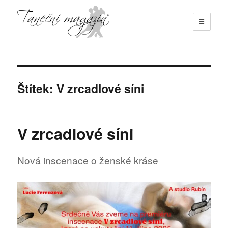
☰
Taneční magazín
Štítek:
V zrcadlové síni
V zrcadlové síni
Nová inscenace o ženské kráse