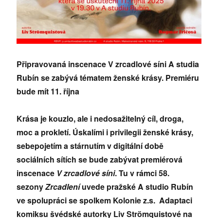
Připravovaná inscenace V zrcadlové síni A studia
Rubín se zabývá tématem ženské krásy. Premiéru
bude mít 11. října
Krása je kouzlo, ale i nedosažitelný cíl, droga,
moc a prokletí. Úskalími i privilegii ženské krásy,
sebepojetím a stárnutím v digitální době
sociálních sítích se bude zabývat premiérová
inscenace
V zrcadlové síni
. Tu v rámci 58.
sezony
Zrcadlení
uvede pražské A studio Rubín
ve spolupráci se spolkem Kolonie z.s. Adaptaci
komiksu švédské autorky Liv Strömquistové na