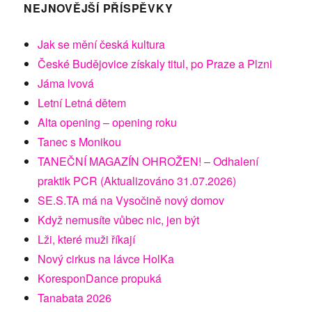
NEJNOVĚJŠÍ PŘÍSPĚVKY
Jak se mění česká kultura
České Budějovice získaly titul, po Praze a Plzni
Jáma lvová
Letní Letná dětem
Alta opening – opening roku
Tanec s Monikou
TANEČNÍ MAGAZÍN OHROŽEN! – Odhalení
praktik PCR (Aktualizováno 31.07.2026)
SE.S.TA má na Vysočině nový domov
Když nemusíte vůbec nic, jen být
Lži, které muži říkají
Nový cirkus na lávce HolKa
KoresponDance propuká
Tanabata 2026