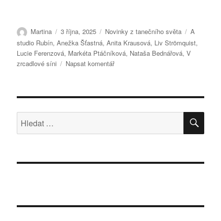
Autor:
Publikováno:
Rubriky:
Štítky:
Martina
3 října, 2025
Novinky z tanečního světa
A
studio Rubín
,
Anežka Šťastná
,
Anita Krausová
,
Liv Strömquist
,
Lucie Ferenzová
,
Markéta Ptáčníková
,
Nataša Bednářová
,
V
pro
zrcadlové síni
Napsat komentář
text
s
názvem
V
zrcadlové
HLE
Hledat:
síni