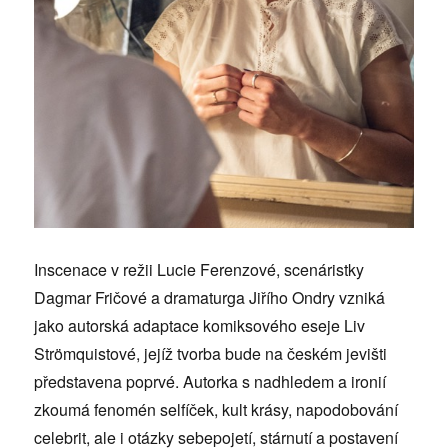
Inscenace v režii Lucie Ferenzové, scenáristky
Dagmar Fričové a dramaturga Jiřího Ondry vzniká
jako autorská adaptace komiksového eseje Liv
Strömquistové, jejíž tvorba bude na českém jevišti
představena poprvé. Autorka s nadhledem a ironií
zkoumá fenomén selfíček, kult krásy, napodobování
celebrit, ale i otázky sebepojetí, stárnutí a postavení