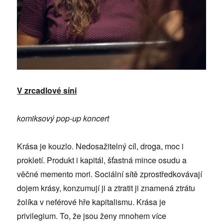
V zrcadlové síni
komiksový pop-up koncert
Krása je kouzlo. Nedosažitelný cíl, droga, moc i
prokletí. Produkt i kapitál, šťastná mince osudu a
věčné memento mori. Sociální sítě zprostředkovávají
dojem krásy, konzumují ji a ztratit ji znamená ztrátu
žolíka v neférové hře kapitalismu. Krása je
privilegium. To, že jsou ženy mnohem více