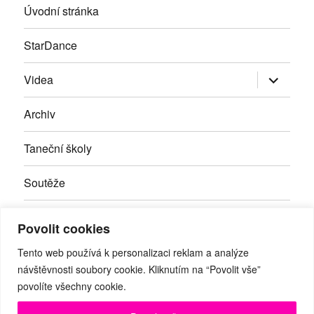
Úvodní stránka
StarDance
Zobrazit
Videa
podřazen
položky
Archiv
Taneční školy
Soutěže
Inzerce
Povolit cookies
Kontakty
Tento web používá k personalizaci reklam a analýze
návštěvnosti soubory cookie. Kliknutím na “Povolit vše”
povolíte všechny cookie.
Facebook
RSS
Youtube