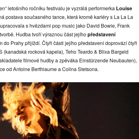
žen” letošního ročníku festivalu je vyzrálá performerka
Louise
ná postava současného tance, která kromě kariéry s La La La
upracovala s hvězdami pop music jako David Bowie, Frank
 tvorbě. Hudba tvoří výraznou část jejího
představení
 do Prahy přijíždí. Čtyři části jejího představení doprovází čtyři
(kanadská rocková kapela), Teho Teardo & Blixa Bargeld
o skladatele filmové hudby a zpěváka Einstürzende Neubauten),
ice od Antoine Berthiaume a Colina Stetsona.