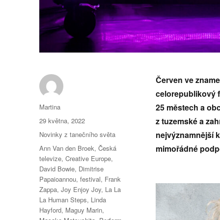
Červen ve znamení
celorepublikový f
Autor:
25 městech a obc
Martina
Publikováno:
z tuzemské a zah
29 května, 2022
Rubriky:
nejvýznamnější ku
Novinky z tanečního světa
Štítky:
mimořádné podpo
Ann Van den Broek
,
Česká
televize
,
Creative Europe
,
David Bowie
,
Dimitrise
Papaioannou
,
festival
,
Frank
Zappa
,
Joy Enjoy Joy
,
La La
La Human Steps
,
Linda
Hayford
,
Maguy Marin
,