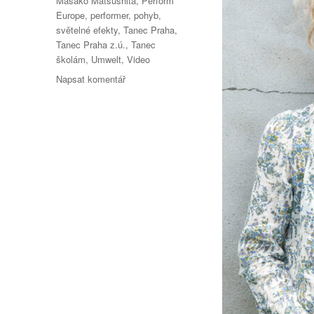
Masako Matsushita
,
Perform
Europe
,
performer
,
pohyb
,
světelné efekty
,
Tanec Praha
,
Tanec Praha z.ú.
,
Tanec
školám
,
Umwelt
,
Video
pro
Napsat komentář
text
s
názvem
Festival
TANEC
PRAHA
2022
začíná