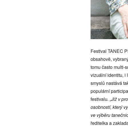
Festival TANEC PR
obsahově, vybraným
tomu často multi-s
vizuální identitu,
smyslů nastává tak
populární particip
festivalu
. „Již v p
osobností, který v
ve výběru tanečnic
ředitelka a zaklad