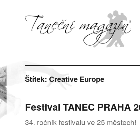
Svět tance, pohybu a hudby
Taneční magazín
Štítek:
Creative Europe
Festival TANEC PRAHA 2
34. ročník festivalu ve 25 městech!