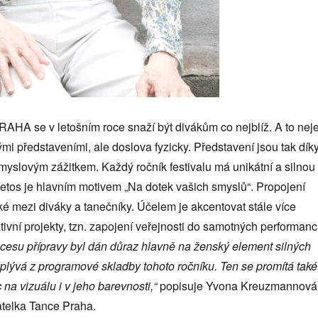
AHA se v letošním roce snaží být divákům co nejblíž. A to nej
i představeními, ale doslova fyzicky. Představení jsou tak dík
myslovým zážitkem. Každý ročník festivalu má unikátní a silnou
 i letos je hlavním motivem „Na dotek vašich smyslů“. Propojení
é mezi diváky a tanečníky. Účelem je akcentovat stále více
ativní projekty, tzn. zapojení veřejnosti do samotných performanc
rocesu přípravy byl dán důraz hlavně na ženský element silných
yplývá z programové skladby tohoto ročníku. Ten se promítá také
 na vizuálu i v jeho barevnosti,“
popisuje Yvona Kreuzmannová
atelka Tance Praha.