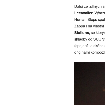
Další ze „silných 
Lecavalier
. Výraz
Human Steps spol
Zappa i na vlastní
Stations,
se kterým
skladby od SUUNS 
(spojení italskéh
originální kompoz