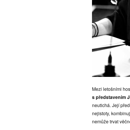
Mezi letošními hos
s představením J
neutichá. Její pře
nejistoty, kombinuj
nemůže trvat věčn