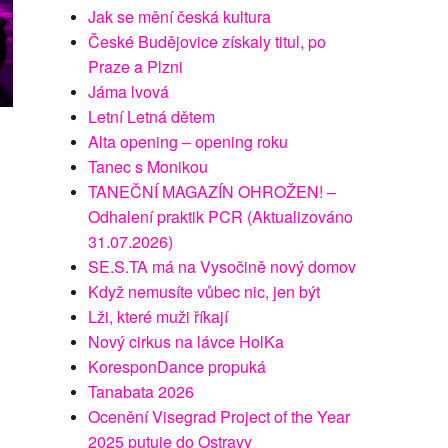
Jak se mění česká kultura
České Budějovice získaly titul, po
Praze a Plzni
Jáma lvová
Letní Letná dětem
Alta opening – opening roku
Tanec s Monikou
TANEČNÍ MAGAZÍN OHROŽEN! –
Odhalení praktik PCR (Aktualizováno
31.07.2026)
SE.S.TA má na Vysočině nový domov
Když nemusíte vůbec nic, jen být
Lži, které muži říkají
Nový cirkus na lávce HolKa
KoresponDance propuká
Tanabata 2026
Ocenění Visegrad Project of the Year
2025 putuje do Ostravy