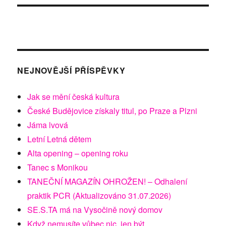
NEJNOVĚJŠÍ PŘÍSPĚVKY
Jak se mění česká kultura
České Budějovice získaly titul, po Praze a Plzni
Jáma lvová
Letní Letná dětem
Alta opening – opening roku
Tanec s Monikou
TANEČNÍ MAGAZÍN OHROŽEN! – Odhalení
praktik PCR (Aktualizováno 31.07.2026)
SE.S.TA má na Vysočině nový domov
Když nemusíte vůbec nic, jen být