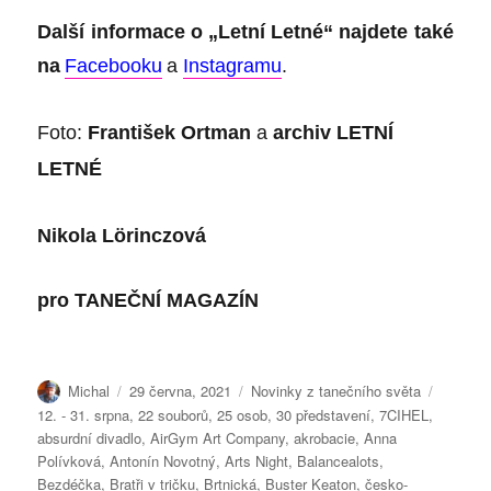
Další informace o „Letní Letné“ najdete také
na
Facebooku
a
Instagramu
.
Foto:
František Ortman
a
archiv LETNÍ
LETNÉ
Nikola Lörinczová
pro
TANEČNÍ MAGAZÍN
Autor:
Publikováno:
Rubriky:
Štítky:
Michal
29 června, 2021
Novinky z tanečního světa
12. - 31. srpna
,
22 souborů
,
25 osob
,
30 představení
,
7CIHEL
,
absurdní divadlo
,
AirGym Art Company
,
akrobacie
,
Anna
Polívková
,
Antonín Novotný
,
Arts Night
,
Balancealots
,
Bezdéčka
,
Bratři v tričku
,
Brtnická
,
Buster Keaton
,
česko-