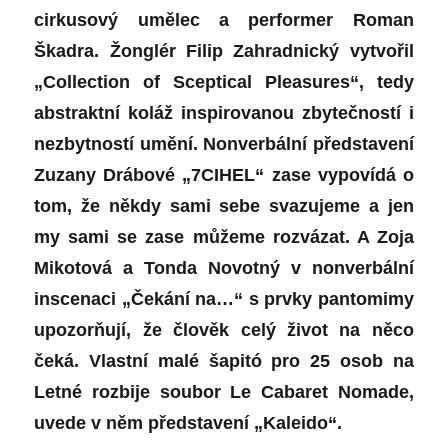
cirkusový umělec a performer Roman
Škadra. Žonglér Filip Zahradnický vytvořil
„Collection of Sceptical Pleasures“, tedy
abstraktní koláž inspirovanou zbytečností i
nezbytností umění. Nonverbální představení
Zuzany Drábové „7CIHEL“ zase vypovídá o
tom, že někdy sami sebe svazujeme a jen
my sami se zase můžeme rozvázat. A Zoja
Mikotová a Tonda Novotný v nonverbální
inscenaci „Čekání na…“ s prvky pantomimy
upozorňují, že člověk celý život na něco
čeká. Vlastní malé šapitó pro 25 osob na
Letné rozbije soubor Le Cabaret Nomade,
uvede v něm představení „Kaleido“.