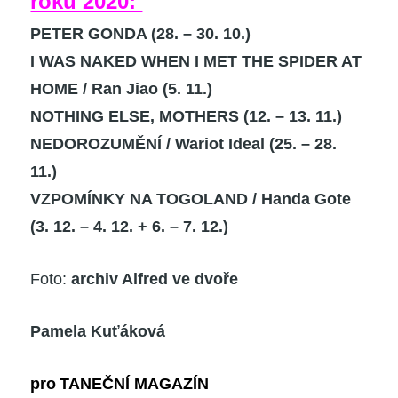
roku 2020:
PETER GONDA
(28. – 30. 10.)
I WAS NAKED WHEN I MET THE SPIDER AT
HOME
/ Ran Jiao (5. 11.)
NOTHING ELSE, MOTHERS
(12. – 13. 11.)
NEDOROZUMĚNÍ / Wariot Ideal
(25. – 28.
11.)
VZPOMÍNKY NA TOGOLAND
/ Handa Gote
(3. 12. – 4. 12. + 6. – 7. 12.)
Foto:
archiv Alfred ve dvoře
Pamela Kuťáková
pro
T
ANEČNÍ MAGAZÍN