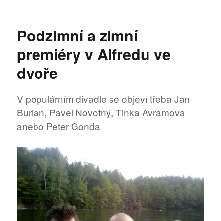
text
s
názvem
Podzimní a zimní
»LETNÍ
LETNÁ«
premiéry v Alfredu ve
a
(nejen)
dvoře
české
novocirkusové
hvězdy
V populárním divadle se objeví třeba Jan
Burian, Pavel Novotný, Tinka Avramova
anebo Peter Gonda