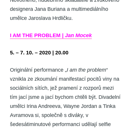
designera Jana Buriana a multimediálního
umělce Jaroslava Hrdličku.
I AM THE PROBLEM
| Jan Mocek
5. – 7. 10. – 2020 | 20.00
Originální performance „
I am the problem
“
vznikla ze zkoumání manifestací pocitů viny na
sociálních sítích, jež pramení z rozporů mezi
tím jací jsme a jací bychom chtěli být. Divadelní
umělci
Irina Andreeva, Wayne Jordan
a
Tinka
Avramova
si, společně s diváky, v
šedesátiminutové performanci udělají selfie