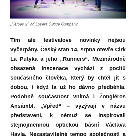
„Heroes 2″ od Losers Cirque Company
Tím ale festivalové novinky nejsou
vyčerpány. Český stan 14. srpna otevře Cirk
La Putyka a jeho „Runners“. Mezinárodně
obsazená inscenace vychází z pocitů
současného člověka, který by chtěl jít s
dobou, i když ta už ho dávno předběhla.
Podobně současnost vnímá i Žongléros
Ansámbl. „Vpřed“ – vyzývají v názvu
představení, k němuž se inspirovali
stejnojmennou optickou básní Václava
Havla. Nezastavitelné tempo společnosti a