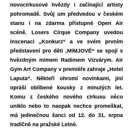
novocirkusové hvězdy i začínající artisty
pohromadě.
Svůj um předvedou v českém
stanu i na zdarma přístupné Open Air
scéně.
Losers Cirque Company uvedou
inscenaci „
Konkurz“
a ve svém prvním
představení pro děti
„
MiMJOVÉ“
se spojí s
hvězdným mimem Radimem Vizvárym
. Air
Gym Art Company v premiéře zahraje „
Hotel
Laputa“
. Někteří ohromí novinkami, jiní
opráší oblíbené kousky z minulých let.
Komu z českého nového cirkusu něco
uniklo nebo to naopak nechce promeškat,
má jedinečnou šanci od 12. do 31. srpna
tradičně na pražské Letné.