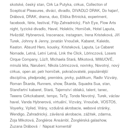
skotské
,
český stan
,
Cirk La Putyka
,
cirkus
,
Collection of
Sceptical Pleasures
,
diváci
,
divadlo
,
DIVADLO DRAK
,
Do hajan!
,
Drábová
,
DRAK
,
drama
,
duo
,
Eliška Brtnická
,
experiment
,
facebook
,
férie
,
festival
,
Filip Zahradnický
,
Fish Eye
,
Flow Arts
night
,
fyzické divadlo
,
Havel
,
Holektiv
,
Horníček
,
Hotel Laputa
,
Hvězdář
,
Hybnerová
,
Inscenace
,
instagram
,
Irena Kristeková
,
Jiří
Turek
,
Johnny & Jenny
,
jonatán Vnouček
,
Kabaret
,
Kaleido
,
Keaton. Absurd Hero
,
kousky
,
Kristeková
,
Laputa
,
Le Cabaret
Nomade
,
Letná
,
Letní Letná
,
Link the Click
,
Lörinczová
,
Losers
Cirque Company
,
Lůzři
,
Michaela Stará
,
Mikotová
,
MiMJOVÉ
,
minulá léta
,
Narušení
,
Nikola Lörinczová
,
novinky
,
Novotný
,
nový
cirkus
,
open air
,
petr horníček
,
pokračovatelé
,
populárnější
disciplína
,
předprodej
,
premiéra
,
prvky
,
publikum
,
Radiv Vizváry
,
Roman Škarda
,
Runners
,
show
,
Škarda
,
Squadra Sua
,
stan
,
Stand'artní kabaret
,
Stará
,
Tajemství oblaků
,
talent
,
tanec
,
Teeens Cirkckabaret
,
tempo
,
TeTy
,
Tonda Novotný
,
Turek
,
václav
havel
,
Vanda Hybnerová
,
virtuální
,
Vizváry
,
Vnouček
,
VOSTO5
,
Voyerky
,
Vpřed
,
Vrány
,
vzdušná akrobacie
,
webové stránky
,
Wendigo
,
Zahradnický
,
závěsná akrobacie
,
zážitek
,
zdarma
,
Zoja Mikotová
,
Žongléros Ansámbl
,
Žonglérská galashow
,
pro
Zuzana Drábová
Napsat komentář