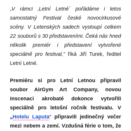
„
V rámci ,Letní Letné
´
pořádáme i letos
samostatný Festival české novocirkusové
scény. V Letenských sadech vystoupí celkem
22 souborů s 30 představeními. Čeká nás hned
několik premiér i představení vytvořené
speciálně pro festival,”
říká Jiří Turek, ředitel
Letní Letné.
Premiéru si pro Letní Letnou připravil
soubor AirGym Art Company, novou
inscenaci akrobaté dokonce vytvořili
speciálně pro letošní ročník festivalu. V
„
Hotelu Laputa
“
připravili jedinečný večer
mezi nebem a zemí. Vzdušná férie o tom, že