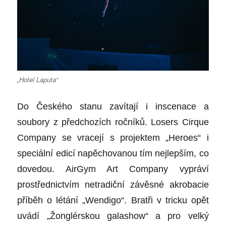
„Hotel Laputa“
Do Českého stanu zavítají i inscenace a
soubory z předchozích ročníků. Losers Cirque
Company se vracejí s projektem „Heroes“ i
speciální edicí napěchovanou tím nejlepším, co
dovedou. AirGym Art Company vypráví
prostřednictvím netradiční závěsné akrobacie
příběh o létání „Wendigo“. Bratři v tricku opět
uvádí „Žonglérskou galashow“ a pro velký