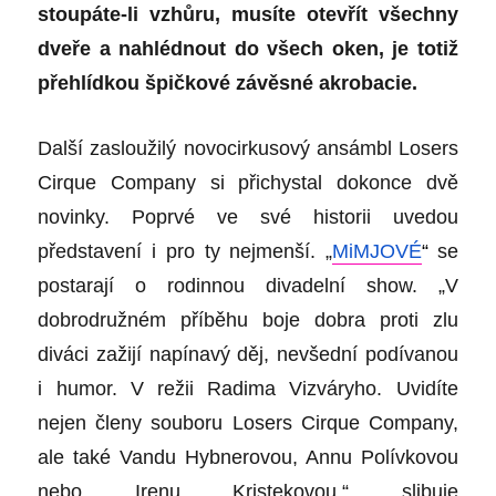
stoupáte-li vzhůru, musíte otevřít všechny
dveře a nahlédnout do všech oken, je totiž
přehlídkou špičkové závěsné akrobacie.
Další zasloužilý novocirkusový ansámbl Losers
Cirque Company si přichystal dokonce dvě
novinky. Poprvé ve své historii uvedou
představení i pro ty nejmenší. „
MiMJOVÉ
“
se
postarají o rodinnou divadelní show. „V
dobrodružném příběhu boje dobra proti zlu
diváci zažijí napínavý děj, nevšední podívanou
i humor. V režii Radima Vizváryho. Uvidíte
nejen členy souboru Losers Cirque Company,
ale také Vandu Hybnerovou, Annu Polívkovou
nebo Irenu Kristekovou,“ slibuje