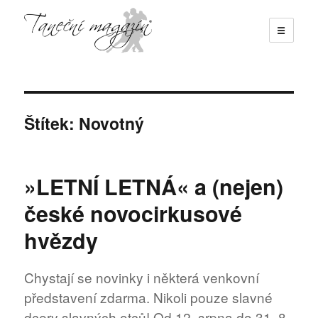
☰
Taneční magazín
Štítek:
Novotný
»LETNÍ LETNÁ« a (nejen)
české novocirkusové
hvězdy
Chystají se novinky i některá venkovní
představení zdarma. Nikoli pouze slavné
dcery slavných otců! Od 12. srpna do 31. 8.