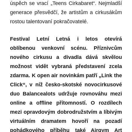
úspěch se vrací „Teens Cirkabaret“. Nejmladší
generace přesvědčí, že artistům a cirkusákům
rostou talentovaní pokračovatelé.
Festival Letní Letná i letos otevírá
oblíbenou venkovní scénu. Příznivcům
nového cirkusu a divadla dává skvělou
možnost vidět vybraná představení zcela
zdarma. K open air novinkám patří „Link the
Click“, v níž česko-skotské novocirkusové
duo Balancealots udržuje rovnováhu mezi
online a offline přítomností. O rozdílech
mezi opravdovým dobrodružstvím a líbivým
virtuálním dramatem hovoří na pozadí
pohádkového příběhu také Airgym Art