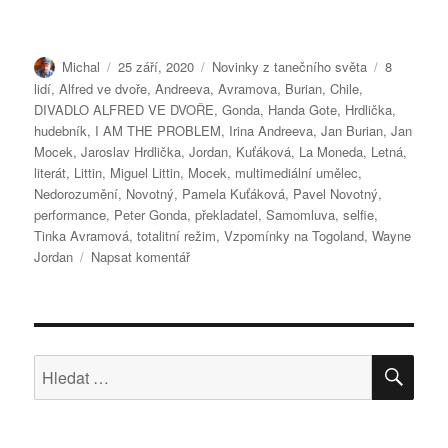
Autor:
Publikováno:
Rubriky:
Štítky:
Michal
25 září, 2020
Novinky z tanečního světa
8
lidí
,
Alfred ve dvoře
,
Andreeva
,
Avramova
,
Burian
,
Chile
,
DIVADLO ALFRED VE DVOŘE
,
Gonda
,
Handa Gote
,
Hrdlička
,
hudebník
,
I AM THE PROBLEM
,
Irina Andreeva
,
Jan Burian
,
Jan
Mocek
,
Jaroslav Hrdlička
,
Jordan
,
Kuťáková
,
La Moneda
,
Letná
,
literát
,
Littin
,
Miguel Littin
,
Mocek
,
multimediální umělec
,
Nedorozumění
,
Novotný
,
Pamela Kuťáková
,
Pavel Novotný
,
performance
,
Peter Gonda
,
překladatel
,
Samomluva
,
selfie
,
Tinka Avramová
,
totalitní režim
,
Vzpomínky na Togoland
,
Wayne
pro
Jordan
Napsat komentář
text
s
názvem
Podzimní
a
HLE
Hledat:
zimní
premiéry
v
Alfredu