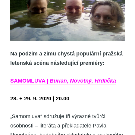
Na podzim a zimu chystá populární pražská
letenská scéna následující premiéry:
SAMOMLUVA
| Burian, Novotný, Hrdlička
28. + 29. 9. 2020 | 20.00
„
Samomluva“ sdružuje tři výrazné tvůrčí
osobnosti – literáta a překladatele Pavla
Novotného, hudebního skladatele
a zvukového