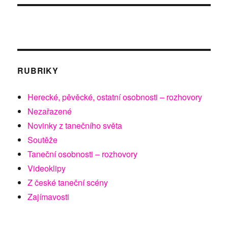
ve
dvoře
RUBRIKY
Herecké, pěvěcké, ostatní osobnosti – rozhovory
Nezařazené
Novinky z tanečního světa
Soutěže
Taneční osobnosti – rozhovory
Videoklipy
Z české taneční scény
Zajímavosti