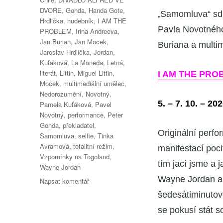
DVOŘE
,
Gonda
,
Handa Gote
,
„
Samomluva“ sdru
Hrdlička
,
hudebník
,
I AM THE
Pavla Novotného
PROBLEM
,
Irina Andreeva
,
Jan Burian
,
Jan Mocek
,
Buriana a multi
Jaroslav Hrdlička
,
Jordan
,
Kuťáková
,
La Moneda
,
Letná
,
literát
,
Littin
,
Miguel Littin
,
I AM THE PR
Mocek
,
multimediální umělec
,
Nedorozumění
,
Novotný
,
5. – 7. 10. – 202
Pamela Kuťáková
,
Pavel
Novotný
,
performance
,
Peter
Gonda
,
překladatel
,
Originální perfo
Samomluva
,
selfie
,
Tinka
Avramová
,
totalitní režim
,
manifestací poci
Vzpomínky na Togoland
,
tím jací jsme a 
Wayne Jordan
Wayne Jordan
pro
Napsat komentář
text
šedesátiminutové
s
se pokusí stát s
názvem
Podzimní