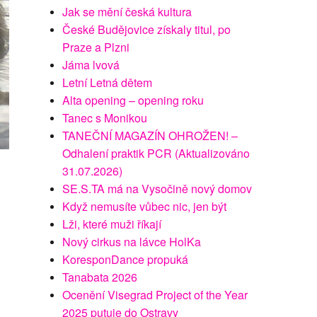
Jak se mění česká kultura
České Budějovice získaly titul, po
Praze a Plzni
Jáma lvová
Letní Letná dětem
Alta opening – opening roku
Tanec s Monikou
TANEČNÍ MAGAZÍN OHROŽEN! –
Odhalení praktik PCR (Aktualizováno
31.07.2026)
SE.S.TA má na Vysočině nový domov
Když nemusíte vůbec nic, jen být
Lži, které muži říkají
Nový cirkus na lávce HolKa
KoresponDance propuká
Tanabata 2026
Ocenění Visegrad Project of the Year
2025 putuje do Ostravy