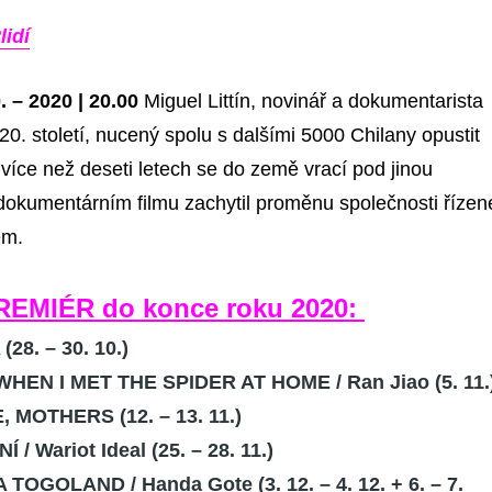
8lidí
0. – 2020 | 20.00
Miguel Littín, novinář a dokumentarista
 20. století, nucený spolu s dalšími 5000 Chilany opustit
více než deseti letech se do země vrací pod jinou
 dokumentárním filmu zachytil proměnu společnosti řízen
em.
EMIÉR do konce roku 2020:
(28. – 30. 10.)
WHEN I MET THE SPIDER AT HOME
/ Ran Jiao (5. 11.
E, MOTHERS
(12. – 13. 11.)
/ Wariot Ideal
(25. – 28. 11.)
A TOGOLAND
/ Handa Gote (3. 12. – 4. 12. + 6. – 7.