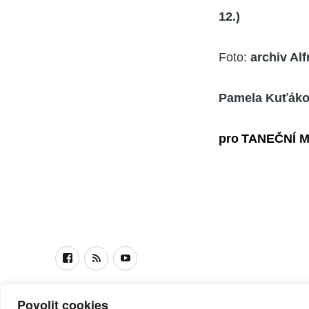
12.)
Foto:
archiv Alf
Pamela Kuťák
pro
T
ANEČNÍ 
Facebook
RSS
Youtube
© Taneční magazín, z.s. | Branická 69/66, Braník, 147 00 Prah
Povolit cookies