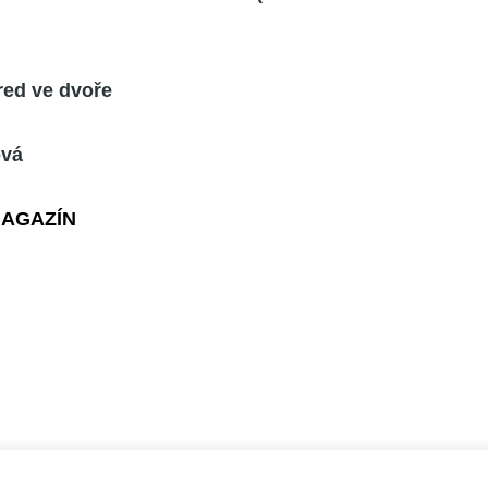
red ve dvoře
ová
MAGAZÍN
a 4 | IČO: 27059821