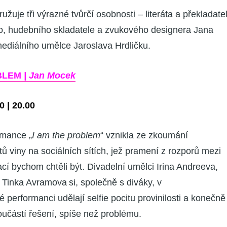
žuje tři výrazné tvůrčí osobnosti – literáta a překladate
, hudebního skladatele
a zvukového designera Jana
mediálního umělce Jaroslava Hrdličku.
OBLEM
| Jan Mocek
0 | 20.00
rmance „
I am the problem
“ vznikla ze zkoumání
tů viny na sociálních sítích, jež pramení z rozporů mezi
jací bychom chtěli být. Divadelní umělci
Irina Andreeva,
a
Tinka Avramova
si, společně s diváky, v
 performanci udělají selfie pocitu provinilosti a konečně
oučástí řešení, spíše než problému.