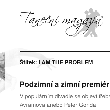
Svět tance, pohybu a hudby
Taneční magazín
Štítek:
I AM THE PROBLEM
Podzimní a zimní premiér
V populárním divadle se objeví třeb
Avramova anebo Peter Gonda