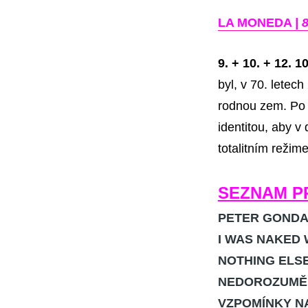
a
LA MONEDA
| 
zimní
premiéry
v
9. + 10. + 12. 1
Alfredu
byl, v 70. letech
ve
dvoře
rodnou zem. Po 
identitou, aby v
totalitním režim
SEZNAM PR
PETER GONDA
I WAS NAKED 
NOTHING ELS
NEDOROZUMĚNÍ 
VZPOMÍNKY N