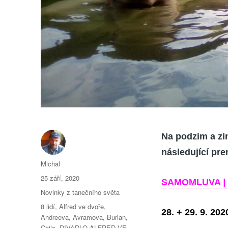
Na podzim a zi
následující pre
Autor:
Michal
Publikováno:
25 září, 2020
SAMOMLUVA
|
Rubriky:
Novinky z tanečního světa
Štítky:
8 lidí
,
Alfred ve dvoře
,
28. + 29. 9. 202
Andreeva
,
Avramova
,
Burian
,
Chile
,
DIVADLO ALFRED VE