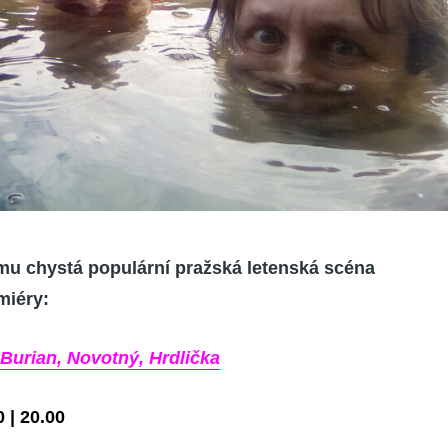
mu chystá populární pražská letenská scéna
miéry:
 Burian, Novotný, Hrdlička
0 | 20.00