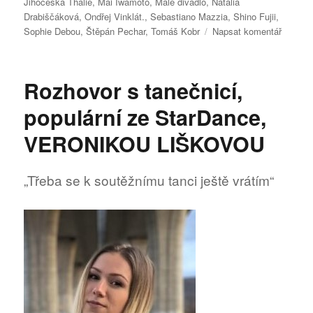
Jihočeská Thálie
,
Mai Iwamoto
,
Malé divadlo
,
Natália
Drabiščáková
,
Ondřej Vinklát.
,
Sebastiano Mazzia
,
Shino Fujii
,
pro
Sophie Debou
,
Štěpán Pechar
,
Tomáš Kobr
Napsat komentář
text
s
názve
Rozhovor s tanečnicí,
Nomina
na
populární ze StarDance,
cenu
Jihoče
VERONIKOU LIŠKOVOU
Thálie
za
rok
„Třeba se k soutěžnímu tanci ještě vrátím“
2022
jsou
známy