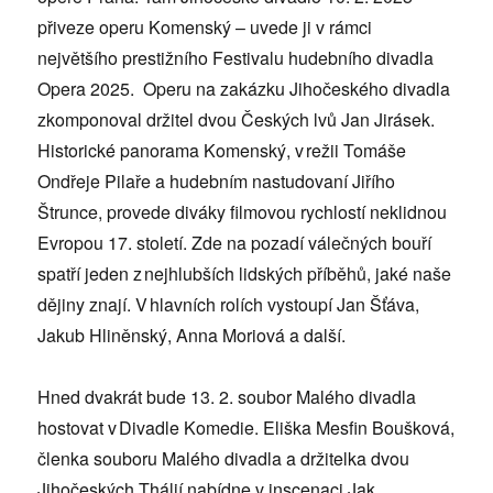
přiveze operu Komenský – uvede ji v rámci
největšího prestižního Festivalu hudebního divadla
Opera 2025. Operu na zakázku Jihočeského divadla
zkomponoval držitel dvou Českých lvů Jan Jirásek.
Historické panorama Komenský, v režii Tomáše
Ondřeje Pilaře a hudebním nastudovaní Jiřího
Štrunce, provede diváky filmovou rychlostí neklidnou
Evropou 17. století. Zde na pozadí válečných bouří
spatří jeden z nejhlubších lidských příběhů, jaké naše
dějiny znají. V hlavních rolích vystoupí Jan Šťáva,
Jakub Hliněnský, Anna Moriová a další.
Hned dvakrát bude 13. 2. soubor Malého divadla
hostovat v Divadle Komedie. Eliška Mesfin Boušková,
členka souboru Malého divadla a držitelka dvou
Jihočeských Thálií nabídne v inscenaci Jak