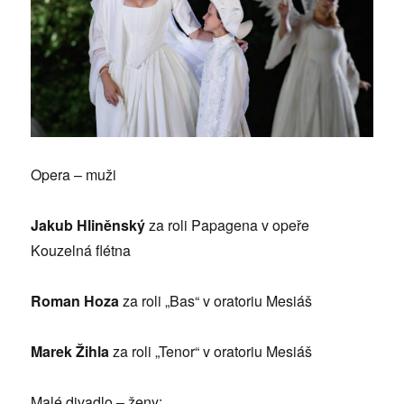
Opera – muži
Jakub Hliněnský
za roli Papagena v opeře
Kouzelná flétna
Roman Hoza
za roli „Bas“ v oratoriu Mesiáš
Marek Žihla
za roli „Tenor“ v oratoriu Mesiáš
Malé divadlo – ženy: