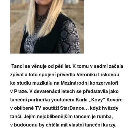
Tanci se věnuje od pěti let. K tomu v sedmi začala
zpívat a toto spojení přivedlo Veroniku Liškovou
ke studiu muzikálu na Mezinárodní konzervatoři
v Praze. V devatenácti letech se představila jako
taneční partnerka youtubera Karla „Kovy“ Kováře
v oblíbené TV soutěži StarDance… když hvězdy
tančí. Jejím nejoblíbenějším tancem je rumba,
v budoucnu by chtěla mít vlastní taneční kurzy.