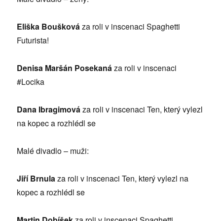
Eliška Boušková
za roli v inscenaci Spaghetti
Futurista!
Denisa Maršán Posekaná
za roli v inscenaci
#Locika
Dana Ibragimová
za roli v inscenaci Ten, který vylezl
na kopec a rozhlédl se
Malé divadlo – muži:
Jiří Brnula
za roli v inscenaci Ten, který vylezl na
kopec a rozhlédl se
Martin Dobíšek
za roli v inscenaci Spaghetti