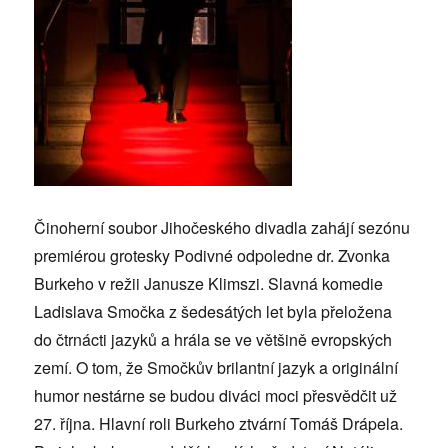
Činoherní soubor Jihočeského divadla zahájí sezónu
premiérou grotesky Podivné odpoledne dr. Zvonka
Burkeho v režii Janusze Klimszi. Slavná komedie
Ladislava Smočka z šedesátých let byla přeložena
do čtrnácti jazyků a hrála se ve většině evropských
zemí. O tom, že Smočkův brilantní jazyk a originální
humor nestárne se budou diváci moci přesvědčit už
27. října. Hlavní roli Burkeho ztvární Tomáš Drápela.