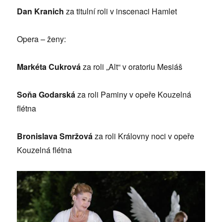
Dan Kranich
za titulní roli v inscenaci Hamlet
Opera – ženy:
Markéta Cukrová
za roli „Alt“ v oratoriu Mesiáš
Soňa Godarská
za roli Paminy v opeře Kouzelná
flétna
Bronislava Smržová
za roli Královny noci v opeře
Kouzelná flétna