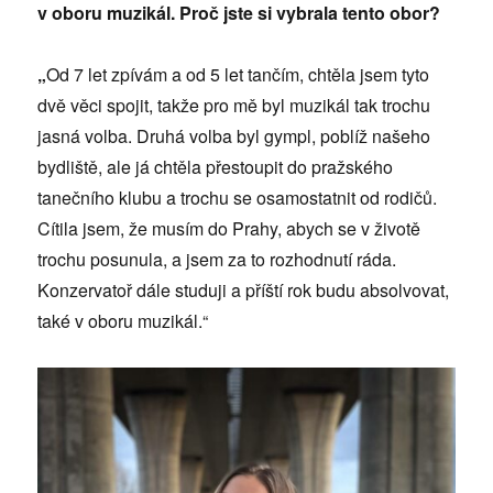
v oboru muzikál. Proč jste si vybrala tento obor?
„
Od 7 let zpívám a od 5 let tančím, chtěla jsem tyto
dvě věci spojit, takže pro mě byl muzikál tak trochu
jasná volba. Druhá volba byl gympl, poblíž našeho
bydliště, ale já chtěla přestoupit do pražského
tanečního klubu a trochu se osamostatnit od rodičů.
Cítila jsem, že musím do Prahy, abych se v životě
trochu posunula, a jsem za to rozhodnutí ráda.
Konzervatoř dále studuji a příští rok budu absolvovat,
také v oboru muzikál.“