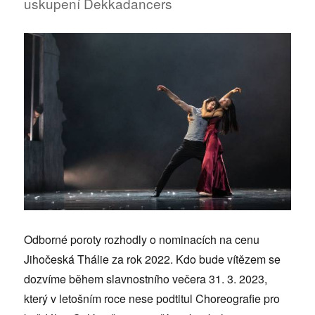
uskupení Dekkadancers
divokou
romantiku
i
kauzu
století
Odborné poroty rozhodly o nominacích na cenu
Jihočeská Thálie za rok 2022. Kdo bude vítězem se
dozvíme během slavnostního večera 31. 3. 2023,
který v letošním roce nese podtitul Choreografie pro