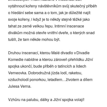
vytáhnout kořeny návštěvníkům svůj skutečný příběh
o hledání sebe sama a o tom, jak je důležité najít
svoje kořeny, i když je to někdy stejně těžké jako
tahat ze země velkou řepu. Intimní inscenace
divákům možná otevře vnitřní dveře, o kterých snad
tušili, že tam někde mohou být.
Druhou inscenací, kterou Malé divadlo v Divadle
Komedie nabídne a kterou zároveň přehlídku Jižní
spojka ukončí, bude příběh o tatíncích a lidech
Verneovka. Dobrodružná jízda lodí, raketou,
vzducholodí ponorkou, letadlem…životem a dílem
Julesa Verna.
Vzhůru na palubu, dálky a Jižní spojka volají!