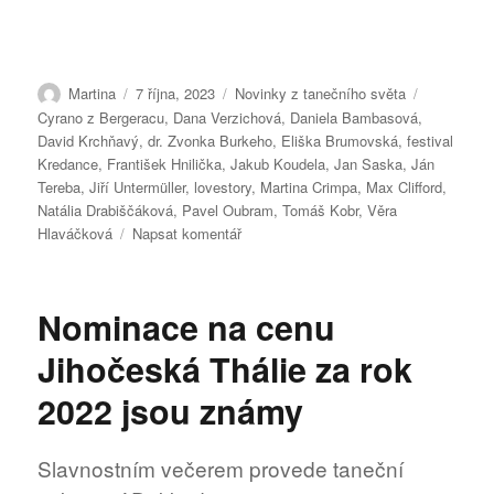
Autor:
Publikováno:
Rubriky:
Štítky:
Martina
7 října, 2023
Novinky z tanečního světa
Cyrano z Bergeracu
,
Dana Verzichová
,
Daniela Bambasová
,
David Krchňavý
,
dr. Zvonka Burkeho
,
Eliška Brumovská
,
festival
Kredance
,
František Hnilička
,
Jakub Koudela
,
Jan Saska
,
Ján
Tereba
,
Jiří Untermüller
,
lovestory
,
Martina Crimpa
,
Max Clifford
,
Natália Drabiščáková
,
Pavel Oubram
,
Tomáš Kobr
,
Věra
pro
Hlaváčková
Napsat komentář
text
s
názvem
Nominace na cenu
Činohra
Jihočeského
Jihočeská Thálie za rok
divadla
nabídne
2022 jsou známy
v
nové
sezóně
Slavnostním večerem provede taneční
komedii,