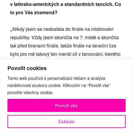
v latinsko-amerických a standardních tancích. Co
to pro Vás znamená?
„
Nikdy jsem se nedostala do finále na mistrovství
republiky. Vždy jsem skončila na 7. místě a skončila
tak před branami finále, takže finále na taneční lize
bylo pro mě takový ten menší cíl v tancování, kterého
jsem dosáhla. Finále mistrovství republiky byl
Povolit cookies
vždycky můj takový další cíl nebo sen a do teď mě
Tento web používá k personalizaci reklam a analýze
mrzí, že jsem si ho nesplnila. Kdo ví? Třeba se k
návštěvnosti soubory cookie. Kliknutím na “Povolit vše”
soutěžnímu tancování ještě vrátím a splním si ho.“
povolíte všechny cookie.
Povolit vše
Zakázat