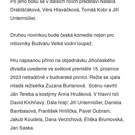
Po jeho boku se v dalších rolích představí Natália
Drabiščáková, Věra Hlaváčková, Tomáš Kobr a Jiří
Untermüller.
Druhou novinkou bude česká komedie nejen pro
milovníky Budvaru Velká vodní loupež.
Hru napsanou přímo na objednávku Jihočeského
divadla uvedeme ve světové premiéře 15. prosince
2023 netradičně v budvarské pivnici. Režie se ujala
mladá režisérka Zuzana Burianová. Scénu navrhl
Ján Tereba a kostýmy Anna Hrušková. V hlavní roli
David Krchňavý. Dále hrají: Jiří Untermüller, Daniela
Bambasová, František Hnilička, Pavel Oubram,
Jakub Koudela, Dana Verzichová, Eliška Brumovská,
Jan Saska.