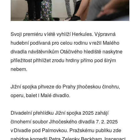
Svoji premiéru v létě vyhlíží Herkules. Výpravná
hudební podívaná pro celou rodinu v režii Malého
divadla návštěvníkům Otáčivého hlediště naskytne
příležitost přihlížet zrodu hrdiny přímo pod širým
nebem.
Jižní spojka přiveze do Prahy jihočeskou činohru,
operu, balet i Malé divadlo.
Divadelní přehlídku Jižní spojka 2025 zahájí
činoherní soubor Jihočeského divadla 7. 2. 2025
v Divadle pod Palmovkou. Pražskému publiku zde
nabídne komedii Petra Zelenky Beckham. Inscenaci