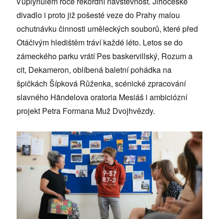
v uplynulém roce rekordní návštěvnost. Jihočeské
divadlo i proto již pošesté veze do Prahy malou
ochutnávku činnosti uměleckých souborů, které před
Otáčivým hledištěm tráví každé léto. Letos se do
zámeckého parku vrátí Pes baskervillský, Rozum a
cit, Dekameron, oblíbená baletní pohádka na
špičkách Šípková Růženka, scénické zpracování
slavného Händelova oratoria Mesiáš i ambiciózní
projekt Petra Formana Muž Dvojhvězdy.