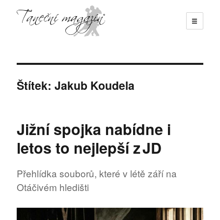
☰
Taneční magazín
Štítek:
Jakub Koudela
Jižní spojka nabídne i
letos to nejlepší z JD
Přehlídka souborů, které v létě září na
Otáčivém hledišti