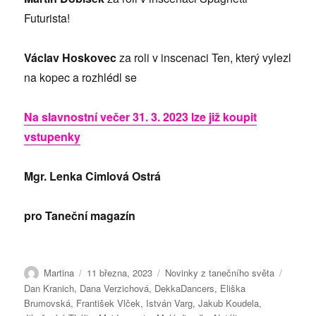
Futurista!
Václav Hoskovec
za roli v inscenaci Ten, který vylezl
na kopec a rozhlédl se
Na slavnostní večer 31. 3. 2023 lze již koupit
vstupenky
Mgr. Lenka Cimlová Ostrá
pro Taneční magazín
Autor:
Publikováno:
Rubriky:
Štítky:
Martina
11 března, 2023
Novinky z tanečního světa
Dan Kranich
,
Dana Verzichová
,
DekkaDancers
,
Eliška
Brumovská
,
František Vlček
,
István Varg
,
Jakub Koudela
,