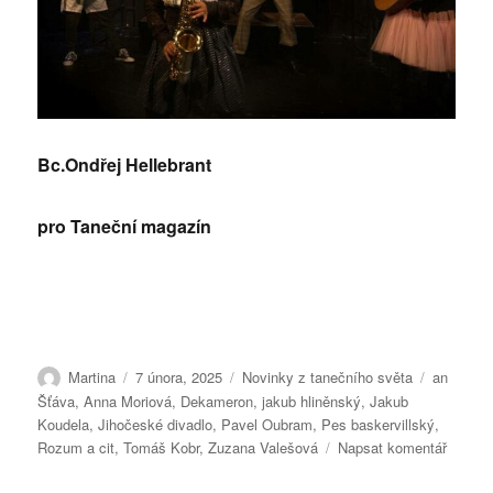
Bc.Ondřej Hellebrant
pro Taneční magazín
Autor:
Publikováno:
Rubriky:
Štítky:
Martina
7 února, 2025
Novinky z tanečního světa
an
Šťáva
,
Anna Moriová
,
Dekameron
,
jakub hliněnský
,
Jakub
Koudela
,
Jihočeské divadlo
,
Pavel Oubram
,
Pes baskervillský
,
pro
Rozum a cit
,
Tomáš Kobr
,
Zuzana Valešová
Napsat komentář
text
s