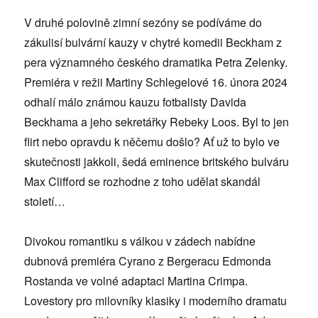
V druhé polovině zimní sezóny se podíváme do
zákulisí bulvární kauzy v chytré komedii Beckham z
pera významného českého dramatika Petra Zelenky.
Premiéra v režii Martiny Schlegelové 16. února 2024
odhalí málo známou kauzu fotbalisty Davida
Beckhama a jeho sekretářky Rebeky Loos. Byl to jen
flirt nebo opravdu k něčemu došlo? Ať už to bylo ve
skutečnosti jakkoli, šedá eminence britského bulváru
Max Clifford se rozhodne z toho udělat skandál
století…
Divokou romantiku s válkou v zádech nabídne
dubnová premiéra Cyrano z Bergeracu Edmonda
Rostanda ve volné adaptaci Martina Crimpa.
Lovestory pro milovníky klasiky i moderního dramatu