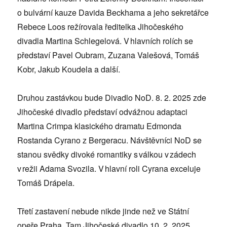
o bulvární kauze Davida Beckhama a jeho sekretářce
Rebece Loos režírovala ředitelka Jihočeského
divadla Martina Schlegelová. V hlavních rolích se
představí Pavel Oubram, Zuzana Valešová, Tomáš
Kobr, Jakub Koudela a další.
Druhou zastávkou bude Divadlo NoD. 8. 2. 2025 zde
Jihočeské divadlo představí odvážnou adaptaci
Martina Crimpa klasického dramatu Edmonda
Rostanda Cyrano z Bergeracu. Návštěvníci NoD se
stanou svědky divoké romantiky s válkou v zádech
v režii Adama Svozila. V hlavní roli Cyrana exceluje
Tomáš Drápela.
Třetí zastavení nebude nikde jinde než ve Státní
opeře Praha. Tam Jihočeské divadlo 10. 2. 2025