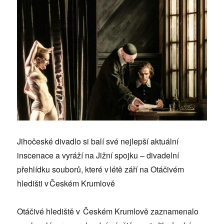
Jihočeské divadlo si balí své nejlepší aktuální
inscenace a vyráží na Jižní spojku – divadelní
přehlídku souborů, které v létě září na Otáčivém
hledišti v Českém Krumlově
Otáčivé hlediště v Českém Krumlově zaznamenalo