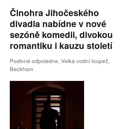
názve
Činohra Jihočeského
Jižní
spojka
divadla nabídne v nové
nabídn
i
sezóně komedii, divokou
letos
romantiku i kauzu století
to
nejlepš
z JD
Podivné odpoledne, Velká vodní loupež,
Beckham