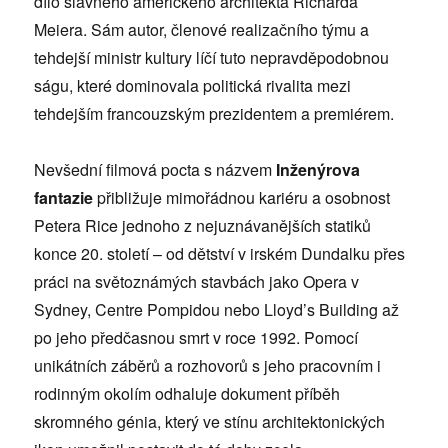
dílo slavného amerického architekta Richarda
Meiera. Sám autor, členové realizačního týmu a
tehdejší ministr kultury líčí tuto nepravděpodobnou
ságu, které dominovala politická rivalita mezi
tehdejším francouzským prezidentem a premiérem.
Nevšední filmová pocta s názvem
Inženýrova
fantazie
přibližuje mimořádnou kariéru a osobnost
Petera Rice jednoho z nejuznávanějších statiků
konce 20. století – od dětství v irském Dundalku přes
práci na světoznámých stavbách jako Opera v
Sydney, Centre Pompidou nebo Lloyd’s Building až
po jeho předčasnou smrt v roce 1992. Pomocí
unikátních záběrů a rozhovorů s jeho pracovním i
rodinným okolím odhaluje dokument příběh
skromného génia, který ve stínu architektonických