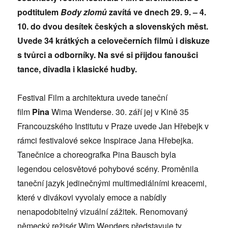
podtitulem
Body zlomů
zavítá ve dnech 29. 9. – 4.
10. do dvou desítek českých a slovenských měst.
Uvede 34 krátkých a celovečerních filmů i diskuze
s tvůrci a odborníky. Na své si přijdou fanoušci
tance, divadla i klasické hudby.
Festival Film a architektura uvede taneční
film
Pina
Wima Wenderse. 30. září jej v Kině 35
Francouzského Institutu v Praze uvede Jan Hřebejk v
rámci festivalové sekce Inspirace Jana Hřebejka.
Tanečnice a choreografka Pina Bausch byla
legendou celosvětové pohybové scény. Proměnila
taneční jazyk jedinečnými multimediálními kreacemi,
které v divákovi vyvolaly emoce a nabídly
nenapodobitelný vizuální zážitek. Renomovaný
německý režisér Wim Wenders představuje ty