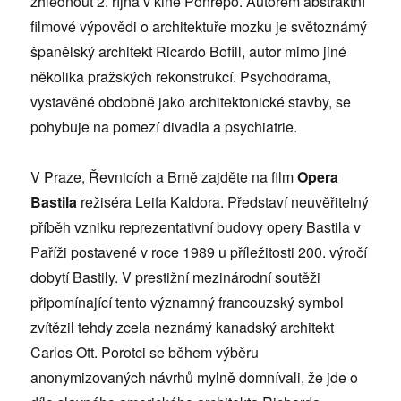
zhlédnout 2. října v kině Ponrepo. Autorem abstraktní
filmové výpovědi o architektuře mozku je světoznámý
španělský architekt Ricardo Bofill, autor mimo jiné
několika pražských rekonstrukcí. Psychodrama,
vystavěné obdobně jako architektonické stavby, se
pohybuje na pomezí divadla a psychiatrie.
V Praze, Řevnicích a Brně zajděte na film
Opera
Bastila
režiséra Leifa Kaldora. Představí neuvěřitelný
příběh vzniku reprezentativní budovy opery Bastila v
Paříži postavené v roce 1989 u příležitosti 200. výročí
dobytí Bastily. V prestižní mezinárodní soutěži
připomínající tento významný francouzský symbol
zvítězil tehdy zcela neznámý kanadský architekt
Carlos Ott. Porotci se během výběru
anonymizovaných návrhů mylně domnívali, že jde o