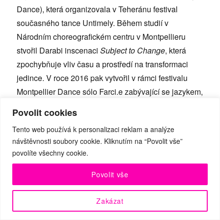
Dance), která organizovala v Teheránu festival
současného tance Untimely. Během studií v
Národním choreografickém centru v Montpellieru
stvořil Darabi inscenaci
Subject to Change
, která
zpochybňuje vliv času a prostředí na transformaci
jedince. V roce 2016 pak vytvořil v rámci festivalu
Montpellier Dance sólo Farci.e zabývající se jazykem,
genderovou identitou a sexualitou. Zatím poslední
Povolit cookies
projekt Šavašun je ódou na soucit, zranitelnost a také
Tento web používá k personalizaci reklam a analýze
na ty, kdo soucítí.
návštěvnosti soubory cookie. Kliknutím na “Povolit vše”
povolíte všechny cookie.
Sorour Darabi: Savušun
Povolit vše
12.10. 2019, 18.00, Centrum současného umění
Zakázat
DOX – multifuknční sál DOX+