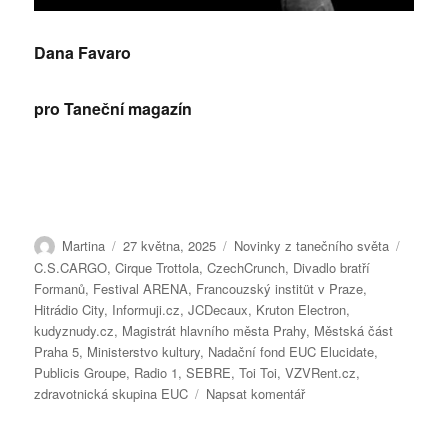
Dana Favaro
pro Taneční magazín
Autor:
Publikováno:
Rubriky:
Štítky:
Martina
27 května, 2025
Novinky z tanečního světa
C.S.CARGO
,
Cirque Trottola
,
CzechCrunch
,
Divadlo bratří
Formanů
,
Festival ARENA
,
Francouzský institüt v Praze
,
Hitrádio City
,
Informuji.cz
,
JCDecaux
,
Kruton Electron
,
kudyznudy.cz
,
Magistrát hlavního města Prahy
,
Městská část
Praha 5
,
Ministerstvo kultury
,
Nadační fond EUC Elucidate
,
Publicis Groupe
,
Radio 1
,
SEBRE
,
Toi Toi
,
VZVRent.cz
,
pro
zdravotnická skupina EUC
Napsat komentář
text
s