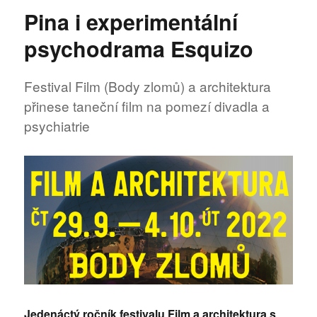
názvem
Pina i experimentální
Cirque
Trottola
psychodrama Esquizo
a
nakažlivé
rytmy
Festival Film (Body zlomů) a architektura
Swingu
přinese taneční film na pomezí divadla a
psychiatrie
Jedenáctý ročník festivalu Film a architektura s