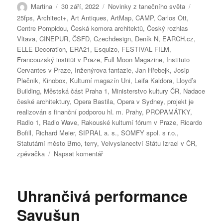
Autor:
Publikováno:
Rubriky:
Štítky:
Martina
30 září, 2022
Novinky z tanečního světa
25fps
,
Architect+
,
Art Antiques
,
ArtMap
,
CAMP
,
Carlos Ott
,
Centre Pompidou
,
Česká komora architektů
,
Český rozhlas
Vltava
,
CINEPUR
,
ČSFD
,
Czechdesign
,
Deník N
,
EARCH.cz
,
ELLE Decoration
,
ERA21
,
Esquizo
,
FESTIVAL FILM
,
Francouzský institüt v Praze
,
Full Moon Magazine
,
Instituto
Cervantes v Praze
,
Inženýrova fantazie
,
Jan Hřebejk
,
Josip
Plečnik
,
Kinobox
,
Kulturní magazín Uni
,
Leifa Kaldora
,
Lloyd’s
Building
,
Městská část Praha 1
,
Ministerstvo kultury ČR
,
Nadace
české architektury
,
Opera Bastila
,
Opera v Sydney
,
projekt je
realizován s finanční podporou hl. m. Prahy
,
PROPAMÁTKY
,
Radio 1
,
Radio Wave
,
Rakouské kulturní fórum v Praze
,
Ricardo
Bofill
,
Richard Meier
,
SIPRAL a. s.
,
SOMFY spol. s r.o.
,
Statutární město Brno
,
terry
,
Velvyslanectví Státu Izrael v ČR
,
pro
zpěvačka
Napsat komentář
text
s
názvem
Uhrančivá performance
Pina
i
Savušun
experimentální