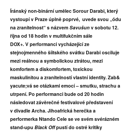
Íránský non-binární umělec
Sorour Darabi, který
vystoupí v Praze úplně poprvé, uvede svou „ódu
na zranitelnost“ s názvem
Savušun
v sobotu 12.
října od 18 hodin v multifukčním sále
DOX+
.
V performanci vycházející ze
stejnojmenného šíitského svátku Darabi osciluje
mezi reálnou a symbolickou ztrátou, mezi
komfortem a diskomfortem, toxickou
maskulinitou a zranitelností vlastní identity. Zab&
yacute;vá se otázkami emocí – smutku, strachu a
utrpení.
Po performanci bude od 20 hodin
následovat závěrečné festivalové představení
v divadle Archa. Jihoafrická herečka a
performerka Ntando Cele se ve svém svérázném
stand-upu
Black Off
pustí do ostré kritiky