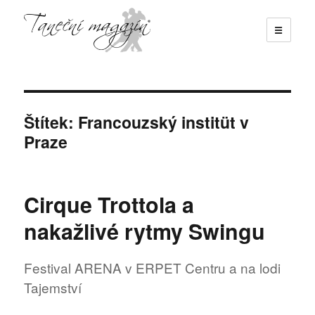
☰
Taneční magazín
Štítek:
Francouzský institüt v
Praze
Cirque Trottola a
nakažlivé rytmy Swingu
Festival ARENA v ERPET Centru a na lodi
Tajemství