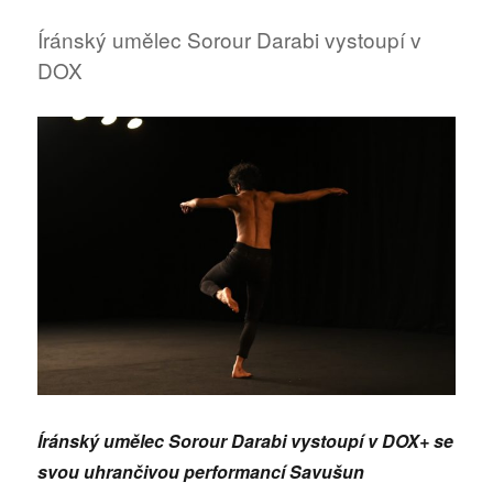
psychodrama
Esquizo
Íránský umělec Sorour Darabi vystoupí v
DOX
Íránský umělec Sorour Darabi vystoupí v DOX+ se
svou uhrančivou performancí Savušun