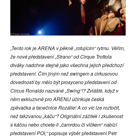
„Tento rok je ARENA v pěkně „rotujícím“ rytmu. Věřím,
že nové představení „Strano“ od Cirque Trottola
diváky nadchne stejně jako všechna jejich předchozí
představení. Čím jiným než swingem a cirkusovou
dovedností by mělo být prosyceno představení od
Circus Ronaldo nazvané „Swing“!? Zvláště, když v
něm exkluzivně pro ARENU účinkuje česká
zpěvačka a tanečnice Rozálie! A co víc lze roztočit,
než takzvanou „káču“? Originální zážitek i zkušenost
s káčou nebo chcete-li „čamrdou či vlčkem“ nabízí
představení POI,“
popisuje výběr představení Petr