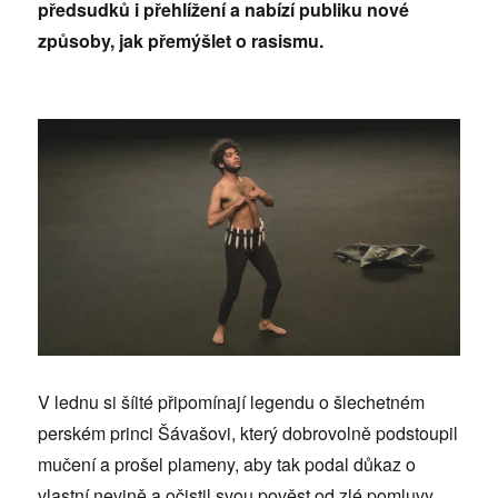
předsudků i přehlížení a nabízí publiku nové
způsoby, jak přemýšlet o rasismu.
V lednu si šíité připomínají legendu o šlechetném
perském princi Šávašovi, který dobrovolně podstoupil
mučení a prošel plameny, aby tak podal důkaz o
vlastní nevině a očistil svou pověst od zlé pomluvy.