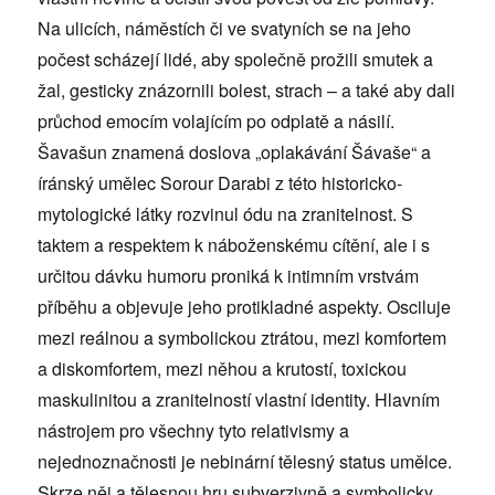
Na ulicích, náměstích či ve svatyních se na jeho
počest scházejí lidé, aby společně prožili smutek a
žal, gesticky znázornili bolest, strach – a také aby dali
průchod emocím volajícím po odplatě a násilí.
Šavašun znamená doslova „oplakávání Šávaše“ a
íránský umělec Sorour Darabi z této historicko-
mytologické látky rozvinul ódu na zranitelnost. S
taktem a respektem k náboženskému cítění, ale i s
určitou dávku humoru proniká k intimním vrstvám
příběhu a objevuje jeho protikladné aspekty. Osciluje
mezi reálnou a symbolickou ztrátou, mezi komfortem
a diskomfortem, mezi něhou a krutostí, toxickou
maskulinitou a zranitelností vlastní identity. Hlavním
nástrojem pro všechny tyto relativismy a
nejednoznačnosti je nebinární tělesný status umělce.
Skrze něj a tělesnou hru subverzivně a symbolicky