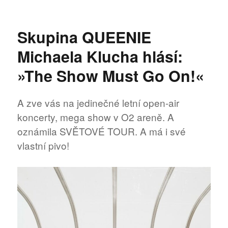
text
s
názvem
Skupina QUEENIE
O2
arena
Michaela Klucha hlásí:
se
po
»The Show Must Go On!«
18
měsících
otevírá
A zve vás na jedinečné letní open-air
divákům
koncerty, mega show v O2 areně. A
oznámila SVĚTOVÉ TOUR. A má i své
vlastní pivo!