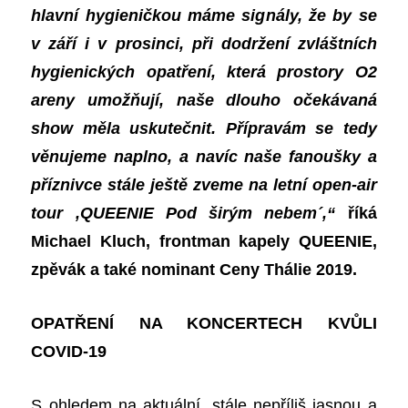
hlavní hygieničkou máme signály, že by se
v září i v prosinci, při dodržení zvláštních
hygienických opatření, která prostory O2
areny umožňují, naše dlouho očekávaná
show měla uskutečnit. Přípravám se tedy
věnujeme naplno, a navíc naše fanoušky a
příznivce stále ještě zveme na letní open-air
tour ,QUEENIE Pod širým nebem
´
,“
říká
Michael Kluch, frontman kapely QUEENIE,
zpěvák a také nominant Ceny Thálie 2019.
OPATŘENÍ NA KONCERTECH KVŮLI
COVID-19
S ohledem na aktuální, stále nepříliš jasnou a