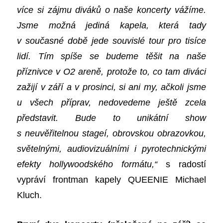
více si zájmu diváků o naše koncerty vážíme.
Jsme možná jediná kapela, která tady
v současné době jede souvislé tour pro tisíce
lidí. Tím spíše se budeme těšit na naše
příznivce v O2 areně, protože to, co tam diváci
zažijí v září a v prosinci, si ani my, ačkoli jsme
u všech příprav, nedovedeme ještě zcela
představit. Bude to unikátní show
s neuvěřitelnou stageí, obrovskou obrazovkou,
světelnými, audiovizuálními i pyrotechnickými
efekty hollywoodského formátu,“
s radostí
vypráví frontman kapely QUEENIE Michael
Kluch.