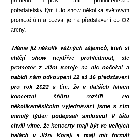
průběhu příprav nabídl producentsko-
pořadatelský tým tuto show několika světovým
promotérům a pozval je na představení do O2
areny.
„
Máme již několik vážných zájemců, kteří si
chtějí show nejdříve prohlédnout, ale
promotér z Jižní Koreje na nic nečekal a
nabídl nám odkoupení 12 až 16 představení
pro rok 2022 s tím, že v dalších letech
koncertní šňůru rozšíří. Po
několikaměsíčním vyjednávání jsme s ním
minulý týden podepsali smlouvu! V této
chvíli víme, že koncerty mají být ve velkých
halách v Jižní Koreji a mají mít formát