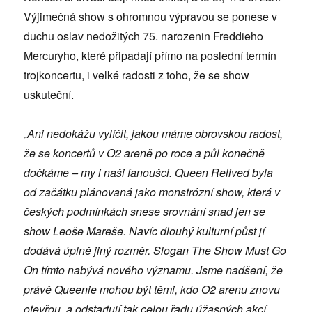
Výjimečná show s ohromnou výpravou se ponese v
duchu oslav nedožitých 75. narozenin Freddieho
Mercuryho, které připadají přímo na poslední termín
trojkoncertu, i velké radosti z toho, že se show
uskuteční.
„Ani nedokážu vylíčit, jakou máme obrovskou radost,
že se koncertů v O2 areně po roce a půl konečně
dočkáme – my i naši fanoušci. Queen Relived byla
od začátku plánovaná jako monstrózní show, která v
českých podmínkách snese srovnání snad jen se
show Leoše Mareše. Navíc dlouhý kulturní půst jí
dodává úplně jiný rozměr. Slogan The Show Must Go
On tímto nabývá nového významu. Jsme nadšení, že
právě Queenie mohou být těmi, kdo O2 arenu znovu
otevřou, a odstartují tak celou řadu úžasných akcí.