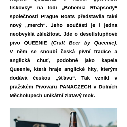
tiskovky“ na lodi „Bohemia Rhapsody“
společnosti Prague Boats představila také
nový „merch“. Jeho součástí je i jedna
neobvyklá záležitost. Jde o desetistupňové
pivo QUEENIE
(Craft Beer by Queenie).
V něm se snoubí česká pivní tradice a
anglická chuť, podobně jako kapela
Queenie, která hraje anglické hity, kterým
dodává českou „šťávu“. Tak vznikl v
pražském Pivovaru PANACZECH v Dolních
Měcholupech unikátní zlatavý mok.