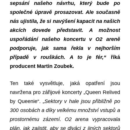
sepsání našeho návrhu, který bude po
společné úpravě prosazovat.
A
le
současně
nás
ujistila, že si navýšení kapacit na našich
akcích dovede představit. A možnost
uspořádání našeho koncertu v O2 areně
podporuje, jak sama řekla v nejhorším
případě v rouškách. A to je fér,“
říká
producent Martin Zoubek.
Ten také vysvětluje, jaká opatření jsou
navržena pro zářijové koncerty „Queen Relived
by Queenie“. „
Sektory v hale jsou přibližně po
300 osobách a díky velkému množství vstupů a
prostornému zázemí. O2 arena vypracovala
plán, jak zajistit, aby se diváci z jiných sektorů