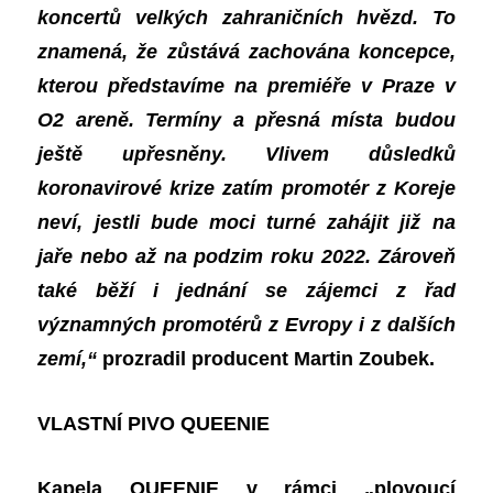
koncertů velkých zahraničních hvězd. To
znamená, že zůstává zachována koncepce,
kterou představíme na premiéře v Praze v
O2 areně. Termíny a přesná místa budou
ještě upřesněny. Vlivem důsledků
koronavirové krize zatím promotér z Koreje
neví, jestli bude moci turné zahájit již na
jaře nebo až na podzim roku 2022. Zároveň
také běží i jednání se zájemci z řad
významných promotérů z Evropy i z dalších
zemí,“
prozradil producent Martin Zoubek.
VLASTNÍ PIVO QUEENIE
Kapela QUEENIE v rámci „plovoucí