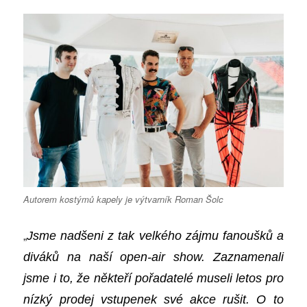
Autorem kostýmů kapely je výtvarník Roman Šolc
„
Jsme nadšeni z tak velkého zájmu fanoušků a
diváků na naší open-air show. Zaznamenali
jsme i to, že někteří pořadatelé museli letos pro
nízký prodej vstupenek své akce rušit. O to