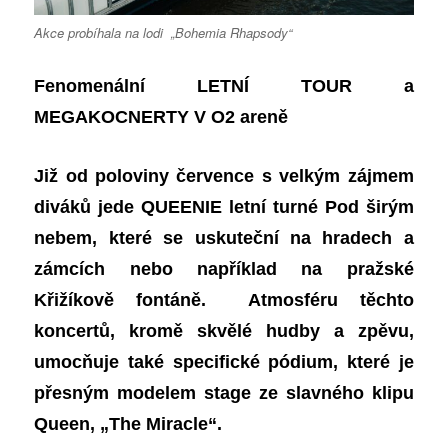
Akce probíhala na lodi „Bohemia Rhapsody“
Fenomenální LETNÍ TOUR a
MEGAKOCNERTY V O2 areně
Již od poloviny července s velkým zájmem
diváků jede QUEENIE letní turné Pod širým
nebem, které se uskuteční na hradech a
zámcích nebo například na pražské
Křižíkově fontáně. Atmosféru těchto
koncertů, kromě skvělé hudby a zpěvu,
umocňuje také specifické pódium, které je
přesným modelem stage ze slavného klipu
Queen, „The Miracle“.