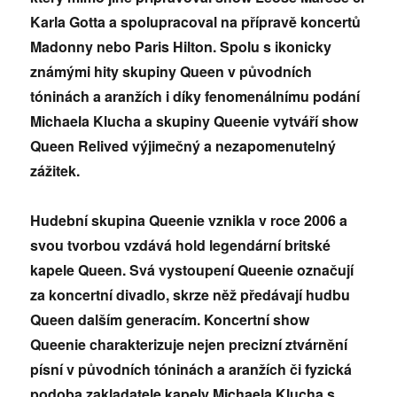
Karla Gotta a spolupracoval na přípravě koncertů
Madonny nebo Paris Hilton. Spolu s ikonicky
známými hity skupiny Queen v původních
tóninách a aranžích i díky fenomenálnímu podání
Michaela Klucha a skupiny Queenie vytváří show
Queen Relived výjimečný a nezapomenutelný
zážitek.
Hudební skupina Queenie vznikla v roce 2006 a
svou tvorbou vzdává hold legendární britské
kapele Queen. Svá vystoupení Queenie označují
za koncertní divadlo, skrze něž předávají hudbu
Queen dalším generacím. Koncertní show
Queenie charakterizuje nejen precizní ztvárnění
písní v původních tóninách a aranžích či fyzická
podoba zakladatele kapely Michaela Klucha s