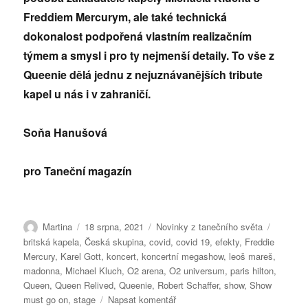
Freddiem Mercurym, ale také technická
dokonalost podpořená vlastním realizačním
týmem a smysl i pro ty nejmenší detaily. To vše z
Queenie dělá jednu z nejuznávanějších tribute
kapel u nás i v zahraničí.
Soňa Hanušová
pro Taneční magazín
Autor:
Publikováno:
Rubriky:
Štítky:
Martina
18 srpna, 2021
Novinky z tanečního světa
britská kapela
,
Česká skupina
,
covid
,
covid 19
,
efekty
,
Freddie
Mercury
,
Karel Gott
,
koncert
,
koncertní megashow
,
leoš mareš
,
madonna
,
Michael Kluch
,
O2 arena
,
O2 universum
,
paris hilton
,
Queen
,
Queen Relived
,
Queenie
,
Robert Schaffer
,
show
,
Show
pro
must go on
,
stage
Napsat komentář