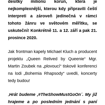
desítky milionů korun, která je
nejkomplexnější, kterou kdy připravili čeští
interpreti a zároveň jedinečná v rámci
tohoto žánru ve světovém měřítku, se
uskuteční! Konkrétně 11. a 12. září a pak 21.
prosince 2020.
Jak frontman kapely Michael Kluch a producent
projektu „Queen Relived by Queenie“ Mgr.
Martin Zoubek na „plovoucí“ tiskové konferenci
na lodi „Bohemia Rhapsody“ uvedli, koncerty
tedy budou!
„
Hrát budeme ,#TheShowMustGoOn
´
. My již
hrajeme a po posledním jednání s paní