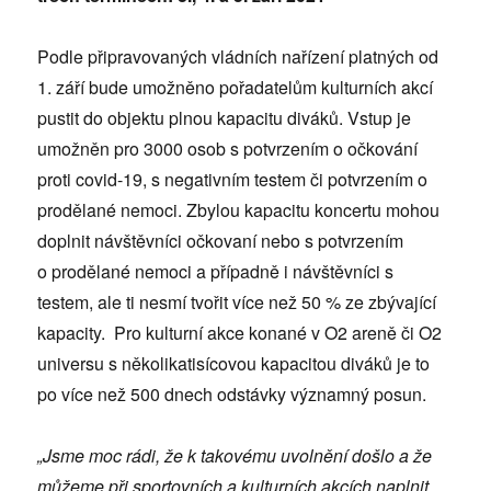
Podle připravovaných vládních nařízení platných od
1. září bude umožněno pořadatelům kulturních akcí
pustit do objektu plnou kapacitu diváků. Vstup je
umožněn pro 3000 osob s potvrzením o očkování
proti covid-19, s negativním testem či potvrzením o
prodělané nemoci. Zbylou kapacitu koncertu mohou
doplnit návštěvníci očkovaní nebo s potvrzením
o prodělané nemoci a případně i návštěvníci s
testem, ale ti nesmí tvořit více než 50 % ze zbývající
kapacity. Pro kulturní akce konané v O2 areně či O2
universu s několikatisícovou kapacitou diváků je to
po více než 500 dnech odstávky významný posun.
„Jsme moc rádi, že k takovému uvolnění došlo a že
můžeme při sportovních a kulturních akcích naplnit