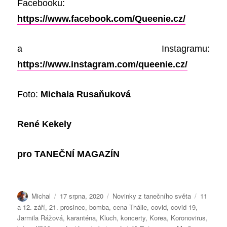
Facebooku:
https://www.facebook.com/Queenie.cz/
a Instagramu:
https://www.instagram.com/queenie.cz/
Foto:
Michala Rusaňuková
René Kekely
pro
TANEČNÍ MAGAZÍN
Autor:
Publikováno:
Rubriky:
Štítky:
Michal
17 srpna, 2020
Novinky z tanečního světa
11
a 12. září
,
21. prosinec
,
bomba
,
cena Thálie
,
covid
,
covid 19
,
Jarmila Rážová
,
karanténa
,
Kluch
,
koncerty
,
Korea
,
Koronovirus
,