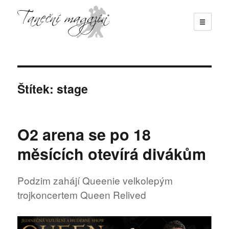
☰
Taneční magazín
Štítek:
stage
O2 arena se po 18
měsících otevírá divákům
Podzim zahájí Queenie velkolepým
trojkoncertem Queen Relived