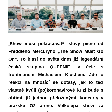
„
Show musí pokračovat“, slovy písně od
Freddieho Mercuryho „The Show Must Go
On“. To hlásí do světa dnes již legendární
česká skupina QUEENIE, v čele s
frontmanem Michaelem Kluchem. Jde o
reakci na množící se dotazy, jak to teď
vlastně kvůli (po)koronavirové krizi bude s
obřími, již jednou přeloženými, koncerty v
pražské O2 areně. Velkolepá show za