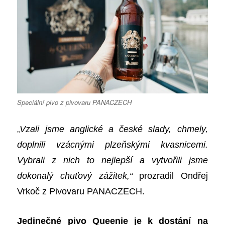
Speciální pivo z pivovaru PANACZECH
„
Vzali jsme anglické a české slady, chmely,
doplnili vzácnými plzeňskými kvasnicemi.
V
ybrali z nich to nejlepší a vytvořili jsme
dokonalý chuťový zážitek,“
prozradil Ondřej
Vrkoč z Pivovaru PANACZECH.
Jedinečné pivo Queenie je k dostání na