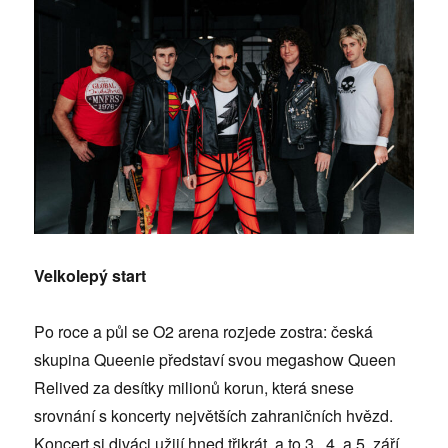
Velkolepý start
Po roce a půl se O2 arena rozjede zostra: česká
skupina Queenie představí svou megashow Queen
Relived za desítky milionů korun, která snese
srovnání s koncerty největších zahraničních hvězd.
Koncert si diváci užijí hned třikrát, a to 3., 4. a 5. září.