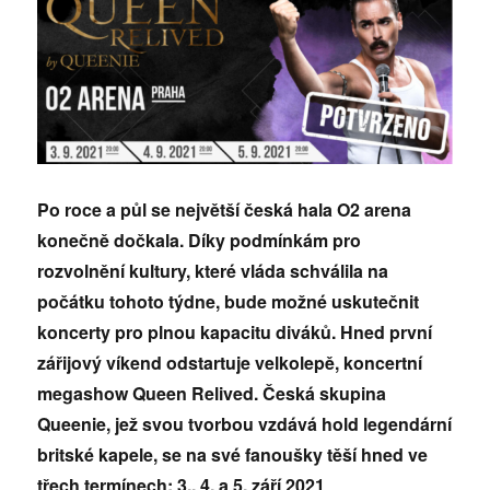
Po roce a půl se největší česká hala O2 arena
konečně dočkala. Díky podmínkám pro
rozvolnění kultury, které vláda schválila na
počátku tohoto týdne, bude možné uskutečnit
koncerty pro plnou kapacitu diváků. Hned první
zářijový víkend odstartuje velkolepě, koncertní
megashow Queen Relived. Česká skupina
Queenie, jež svou tvorbou vzdává hold legendární
britské kapele, se na své fanoušky těší hned ve
třech termínech: 3., 4. a 5. září 2021