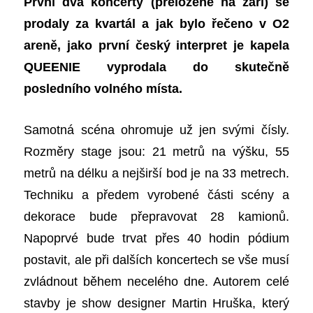
První dva koncerty (přeložené na září) se
prodaly za kvartál a jak bylo řečeno v O2
areně, jako první český interpret je kapela
QUEENIE vyprodala do skutečně
posledního volného místa.
Samotná scéna ohromuje už jen svými čísly.
Rozměry stage jsou: 21 metrů na výšku, 55
metrů na délku a nejširší bod je na 33 metrech.
Techniku a předem vyrobené části scény a
dekorace bude přepravovat 28 kamionů.
Napoprvé bude trvat přes 40 hodin pódium
postavit, ale při dalších koncertech se vše musí
zvládnout během necelého dne. Autorem celé
stavby je show designer Martin Hruška, který