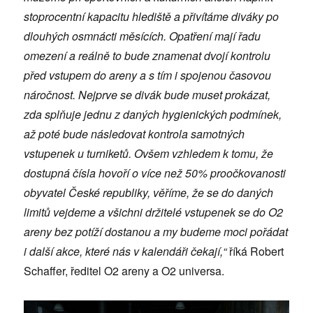
stoprocentní kapacitu hlediště a přivítáme diváky po
dlouhých osmnácti měsících. Opatření mají řadu
omezení a reálně to bude znamenat dvojí kontrolu
před vstupem do areny a s tím i spojenou časovou
náročnost. Nejprve se divák bude muset prokázat,
zda splňuje jednu z daných hygienických podmínek,
až poté bude následovat kontrola samotných
vstupenek u turniketů. Ovšem vzhledem k tomu, že
dostupná čísla hovoří o více než 50% proočkovanosti
obyvatel České republiky, věříme, že se do daných
limitů vejdeme a všichni držitelé vstupenek se do O2
areny bez potíží dostanou a my budeme moci pořádat
i další akce, které nás v kalendáři čekají,“
říká Robert
Schaffer, ředitel O2 areny a O2 universa.