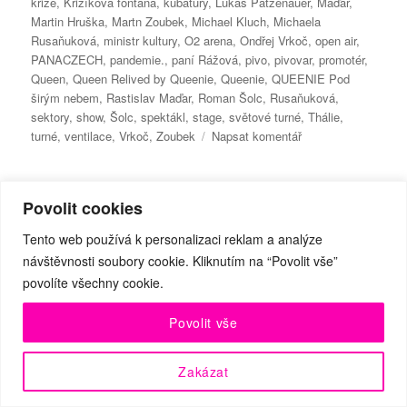
krize
,
Křižíkova fontána
,
kubatury
,
Lukáš Patzenauer
,
Maďar
,
Martin Hruška
,
Martn Zoubek
,
Michael Kluch
,
Michaela
Rusaňuková
,
ministr kultury
,
O2 arena
,
Ondřej Vrkoč
,
open air
,
PANACZECH
,
pandemie.
,
paní Rážová
,
pivo
,
pivovar
,
promotér
,
Queen
,
Queen Relived by Queenie
,
Queenie
,
QUEENIE Pod
širým nebem
,
Rastislav Maďar
,
Roman Šolc
,
Rusaňuková
,
sektory
,
show
,
Šolc
,
spektákl
,
stage
,
světové turné
,
Thálie
,
pro
turné
,
ventilace
,
Vrkoč
,
Zoubek
Napsat komentář
text
s
názvem
UP FESTIVAL má
Povolit cookies
Skupina
QUEENIE
předprodej na 2. ročník
Tento web používá k personalizaci reklam a analýze
Michaela
návštěvnosti soubory cookie. Kliknutím na “Povolit vše”
Klucha
povolíte všechny cookie.
hlásí:
Příznivci moderních tanečních trendů, těšte
»The
se na léto! V Praze opět proběhne UP
Povolit vše
Show
FESTIVAL.
Must
Go
Zakázat
On!«