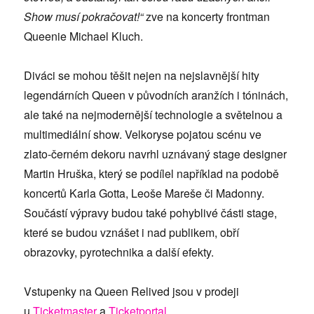
Show musí pokračovat!“
zve na koncerty frontman
Queenie Michael Kluch.
Diváci se mohou těšit nejen na nejslavnější hity
legendárních Queen v původních aranžích i tóninách,
ale také na nejmodernější technologie a světelnou a
multimediální show. Velkoryse pojatou scénu ve
zlato-černém dekoru navrhl uznávaný stage designer
Martin Hruška, který se podílel například na podobě
koncertů Karla Gotta, Leoše Mareše či Madonny.
Součástí výpravy budou také pohyblivé části stage,
které se budou vznášet i nad publikem, obří
obrazovky, pyrotechnika a další efekty.
Vstupenky na Queen Relived jsou v prodeji
u
Ticketmaster
a
Ticketportal
.