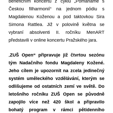
benefičním koncertu z cyklu „Pomáháme s
Českou filharmonií“ na jednom pódiu s
Magdalenou Koženou a pod taktovkou Sira
Simona Rattlea. Již v polovině května se
vybraní absolventi II. ročníku MenART
představili v online koncertu Pražského jara.
„
ZUŠ Open“ připravuje již čtvrtou sezónu
tým Nadačního fondu Magdaleny Kožené.
Jeho cílem je upozornit na zcela jedinečný
systém uměleckého vzdělávání, kterým se
odlišujeme od ostatních zemí ve světě. Do
letošního ročníku ZUŠ Open se původně
zapojilo více než 420 škol a připravilo
bohatý program v rámci pětidenního