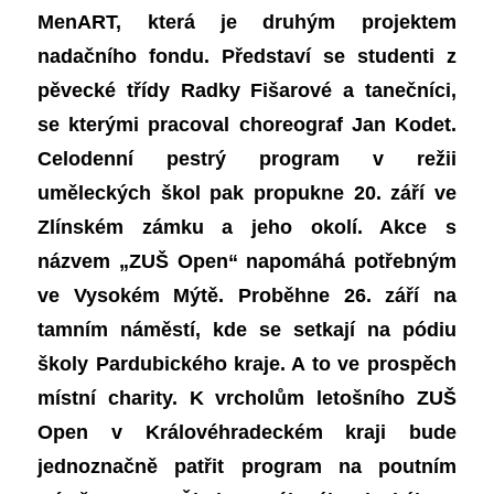
MenART, která je druhým projektem
nadačního fondu. Představí se studenti z
pěvecké třídy Radky Fišarové a tanečníci,
se kterými pracoval choreograf Jan Kodet.
Celodenní pestrý program v režii
uměleckých škol pak propukne 20. září ve
Zlínském zámku a jeho okolí. Akce s
názvem „ZUŠ Open“ napomáhá potřebným
ve Vysokém Mýtě. Proběhne 26. září na
tamním náměstí, kde se setkají na pódiu
školy Pardubického kraje. A to ve prospěch
místní charity. K vrcholům letošního ZUŠ
Open v Královéhradeckém kraji bude
jednoznačně patřit program na poutním