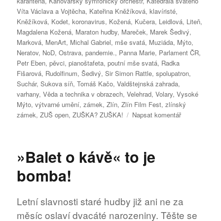
karanténa
,
Karlovarský symfonický orchestr
,
Katedrála svatého
Víta Václava a Vojtěcha
,
Kateřina Kněžíková
,
klavíristé
,
Kněžíková
,
Kodet
,
koronavirus
,
Kožená
,
Kučera
,
Leidlová
,
Liteň
,
Magdalena Kožená
,
Maraton hudby
,
Mareček
,
Marek Šedivý
,
Marková
,
MenArt
,
Michal Gabriel
,
mše svatá
,
Muziáda
,
Mýto
,
Neratov
,
NoD
,
Ostrava
,
pandemie.
,
Panna Marie
,
Parlament ČR
,
Petr Eben
,
pěvci
,
pianoštafeta
,
poutní mše svatá
,
Radka
Fišarová
,
Rudolfinum
,
Šedivý
,
Sir Simon Rattle
,
spolupatron
,
Suchár
,
Sukova síň
,
Tomáš Kačo
,
Valdštejnská zahrada
,
varhany
,
Věda a technika v obrazech
,
Velehrad
,
Volary
,
Vysoké
Mýto
,
výtvarné umění
,
zámek
,
Zlín
,
Zlín Film Fest
,
zlínský
pro
zámek
,
ZUŠ open
,
ZUŠKA? ZUŠKA!
Napsat komentář
text
s
názvem
»Balet o kávě« to je
Přehlídka
„ZUŠ
bomba!
Open“,
MAGDALENA
KOŽENÁ
Letní slavnosti staré hudby již ani ne za
a
měsíc oslaví dvacáté narozeniny. Těšte se
její