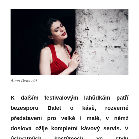
Anna Reinhold
K dalším festivalovým lahůdkám patří
bezesporu
Balet o kávě
, rozverné
představení pro velké i malé, v němž
doslova ožije kompletní kávový servis. V
úchvatných kostýmech ve stylu