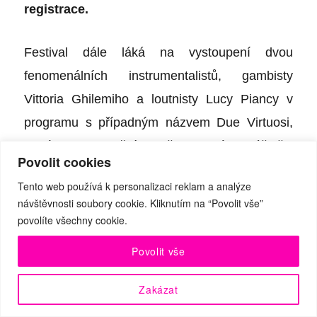
registrace.
Festival dále láká na vystoupení dvou
fenomenálních instrumentalistů, gambisty
Vittoria Ghilemiho a loutnisty Lucy Piancy v
programu s případným názvem
Due Virtuosi
,
které se uskuteční v Břevnovském klášteře,
Povolit cookies
nebo na večer s názvem
V zahradách múz
v
Tento web používá k personalizaci reklam a analýze
nádherném prostředí Zámku Troja, v jehož
návštěvnosti soubory cookie. Kliknutím na “Povolit vše”
průběhu budeme mít možnost okusit atmosféru
povolíte všechny cookie.
proslulých pařížských salonů 18. století.
Povolit vše
PROGRAM:
Zakázat