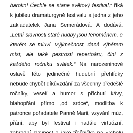
barokní Čechie se stane světový festival,“
říká
k jubileu
dramaturgyně festivalu a jedna z jeho
zakladatelek Jana Semerádová. A dodává:
„Letní slavnosti staré hudby jsou fenoménem, o
kterém se mluví. Výjimečnost, daná výběrem
míst, ale také pestrostí repertoáru, činí z
každého ročníku svátek.“
Na narozeninové
oslavě této jedinečné hudební přehlídky
nebude chybět díkůvzdání za všechny předešlé
ročníky, veselí a humor s příchutí kávy,
blahopřání přímo „od srdce“, modlitba k
patronce pořadatele Panně Marii, vzývání múz,
přání, aby byl festival i nadále virtuózní,
zahradní slavnost a jako třešnička na vrcholu