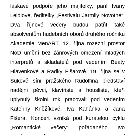
laskavé podpoře jeho majitelky, paní Ivany
Leidlové, ředitelky „Festivalu Jarmily Novotné“.
Dva říjnové večery budou patřit také
absolventům hudebních oborů druhého ročníku
Akademie MenART. 12. října rozezní prostor
NoD umění bez žánrových omezení mladých
interpretů a skladatelů pod vedením Beaty
Hlavenkové a Radky Fišarové. 19. října se v
Sukově síni pražského Rudolfina představí
nadějní pěvci, klavíristé a houslisté, kteří
uplynulý školní rok pracovali pod vedením
Kateřiny Kněžíkové, Iva Kahánka a Jana
Fišera. Koncert vzniká pod kuratelou cyklu
„Romantické večery“ pořádaného Ivo