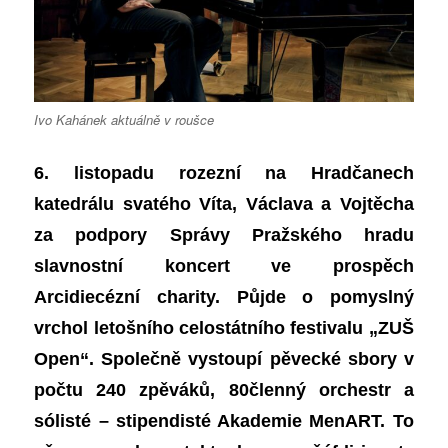
Ivo Kahánek aktuálně v roušce
6. listopadu rozezní na Hradčanech
katedrálu svatého Víta, Václava a Vojtěcha
za podpory Správy Pražského hradu
slavnostní koncert ve prospěch
Arcidiecézní charity. Půjde o pomyslný
vrchol letošního celostátního festivalu „ZUŠ
Open“. Společně vystoupí pěvecké sbory v
počtu 240 zpěváků, 80členný orchestr a
sólisté – stipendisté Akademie MenART. To