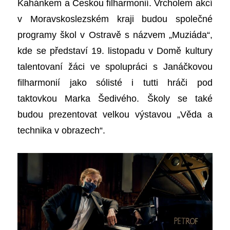
Kahánkem a Českou filharmonií. Vrcholem akcí
v Moravskoslezském kraji budou společné
programy škol v Ostravě s názvem „Muziáda“,
kde se představí 19. listopadu v Domě kultury
talentovaní žáci ve spolupráci s Janáčkovou
filharmonií jako sólisté i tutti hráči pod
taktovkou Marka Šedivého. Školy se také
budou prezentovat velkou výstavou „Věda a
technika v obrazech“.