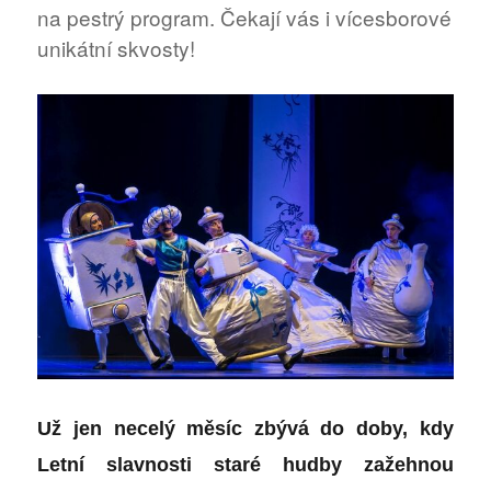
na pestrý program. Čekají vás i vícesborové
Nadační
fond
unikátní skvosty!
Už jen necelý měsíc zbývá do doby, kdy
Letní slavnosti staré hudby zažehnou