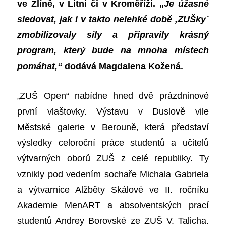
ve Zlíně, v Litni či v Kroměříži. „
Je úžasné
sledovat, jak i v takto nelehké době ,ZUŠky´
zmobilizovaly síly a připravily krásný
program, který bude na mnoha místech
pomáhat,“
dodává Magdalena Kožená.
„
ZUŠ Open“ nabídne hned dvě prázdninové
první vlaštovky. Výstavu v Duslově vile
Městské galerie v Berouně, která představí
výsledky celoroční práce studentů a učitelů
výtvarných oborů ZUŠ z celé republiky. Ty
vznikly pod vedením sochaře Michala Gabriela
a výtvarnice Alžběty Skálové ve II. ročníku
Akademie MenART a absolventských prací
studentů Andrey Borovské ze ZUŠ V. Talicha.