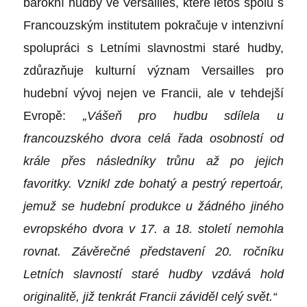
barokní hudby ve Versailles, které letos spolu s
Francouzským institutem pokračuje v intenzivní
spolupráci s Letními slavnostmi staré hudby,
zdůrazňuje kulturní význam Versailles pro
hudební vývoj nejen ve Francii, ale v tehdejší
Evropě:
„Vášeň pro hudbu sdílela u
francouzského dvora celá řada osobností od
krále přes následníky trůnu až po jejich
favoritky. Vznikl zde bohatý a pestrý repertoár,
jemuž se hudební produkce u žádného jiného
evropského dvora v 17. a 18. století nemohla
rovnat. Závěrečné představení 20. ročníku
Letních slavností staré hudby vzdává hold
originalitě, již tenkrát Francii záviděl celý svět.“