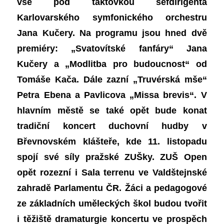
vše pod taktovkou šéfdirigenta
Karlovarského symfonického orchestru
Jana Kučery. Na programu jsou hned dvě
premiéry: „Svatovítské fanfáry“ Jana
Kučery a „Modlitba pro budoucnost“ od
Tomáše Kača. Dále zazní „Truvérská mše“
Petra Ebena a Pavlicova „Missa brevis“. V
hlavním městě se také opět bude konat
tradiční koncert duchovní hudby v
Břevnovském klášteře, kde 11. listopadu
spojí své síly pražské ZUŠky. ZUŠ Open
opět rozezní i Sala terrenu ve Valdštejnské
zahradě Parlamentu ČR. Žáci a pedagogové
ze základních uměleckých škol budou tvořit
i těžiště dramaturgie koncertu ve prospěch