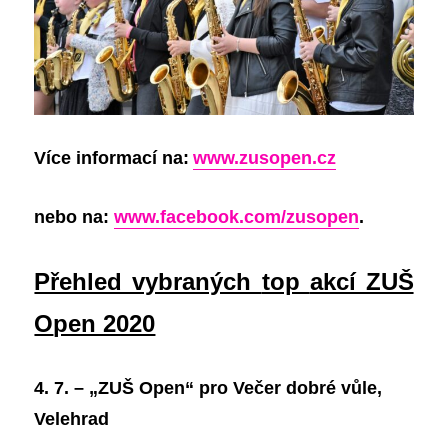
Více informací na:
www.zusopen.cz
nebo na:
www.facebook.com/zusopen
.
Přehled vybraných
top
akcí ZUŠ
O
pen 2020
4. 7. – „ZUŠ Open“ pro Večer dobré vůle,
Velehrad