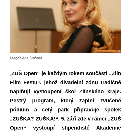
Magdalena Kožená
„
ZUŠ Open“ je každým rokem součástí „Zlín
Film Festu“, jehož divadelní zónu tradičně
naplňují vystoupení škol Zlínského kraje.
Pestrý program, který zaplní zvučené
pódium a celý park připravuje spolek
„ZUŠKA? ZUŠKA!“. 5. září zde v rámci „ZUŠ
Open“ vystoupí stipendisté Akademie