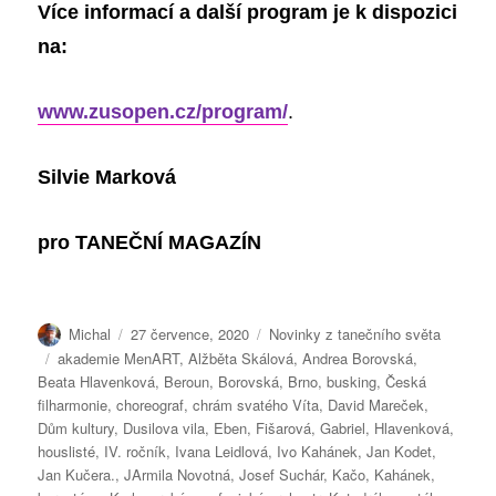
Více informací a další program je k dispozici
na:
www.zusopen.cz/program/
.
Silvie Marková
pro
TANEČNÍ MAGAZÍN
Autor:
Publikováno:
Rubriky:
Michal
27 července, 2020
Novinky z tanečního světa
Štítky:
akademie MenART
,
Alžběta Skálová
,
Andrea Borovská
,
Beata Hlavenková
,
Beroun
,
Borovská
,
Brno
,
busking
,
Česká
filharmonie
,
choreograf
,
chrám svatého Víta
,
David Mareček
,
Dům kultury
,
Dusilova vila
,
Eben
,
Fišarová
,
Gabriel
,
Hlavenková
,
houslisté
,
IV. ročník
,
Ivana Leidlová
,
Ivo Kahánek
,
Jan Kodet
,
Jan Kučera.
,
JArmila Novotná
,
Josef Suchár
,
Kačo
,
Kahánek
,