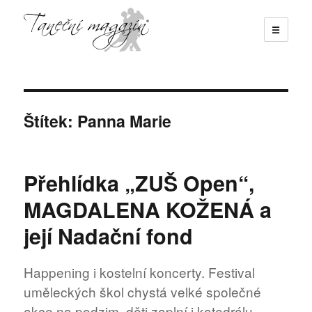
☰
Taneční magazín
Štítek:
Panna Marie
Přehlídka „ZUŠ Open“,
MAGDALENA KOŽENÁ a
její Nadační fond
Happening i kostelní koncerty. Festival
uměleckých škol chystá velké společné
akce na podzim, děti zaplní i katedrálu