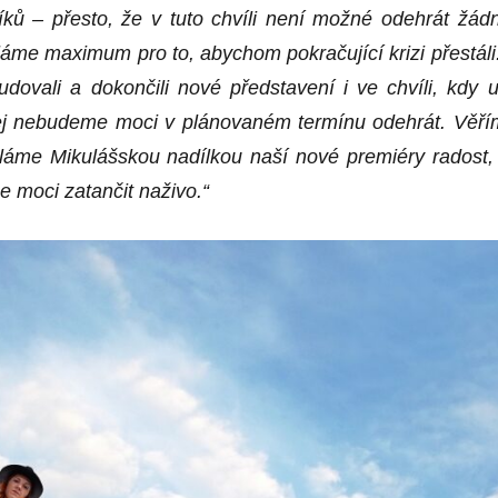
íků – přesto, že v tuto chvíli není možné odehrát žád
láme maximum pro to, abychom pokračující krizi přestáli
udovali a dokončili nové představení i ve chvíli, kdy 
j
nebudeme moci v plánovaném termínu odehrát. Věří
ěláme
M
ikulášskou nadílkou naší nové premiéry radost,
e moci zatančit naživo.“