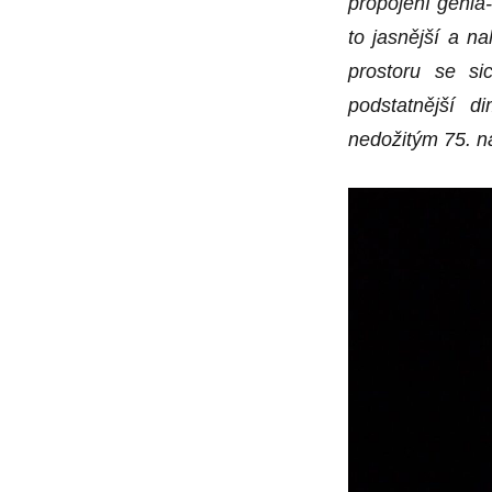
propojení génia-
to jasnější a n
prostoru se s
podstatnější 
nedožitým 75. n