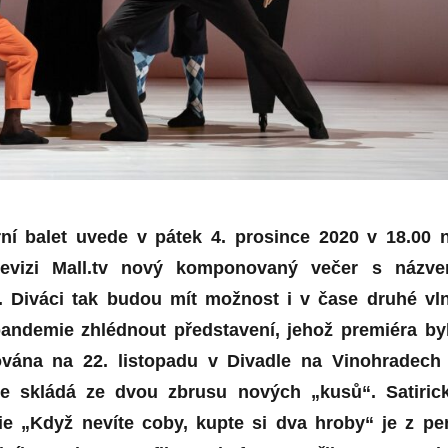
ní balet uvede v pátek 4. prosince 2020 v 18.00 
elevizi Mall.tv nový komponovaný večer s názv
“. Diváci tak budou mít možnost i v čase druhé vl
andemie zhlédnout představení, jehož premiéra by
vána na 22. listopadu v Divadle na Vinohradech
se skládá ze dvou zbrusu nových „kusů“. Satiric
e „Když nevíte coby, kupte si dva hroby“ je z pe