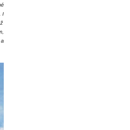
né
.
I
už
m,
 a