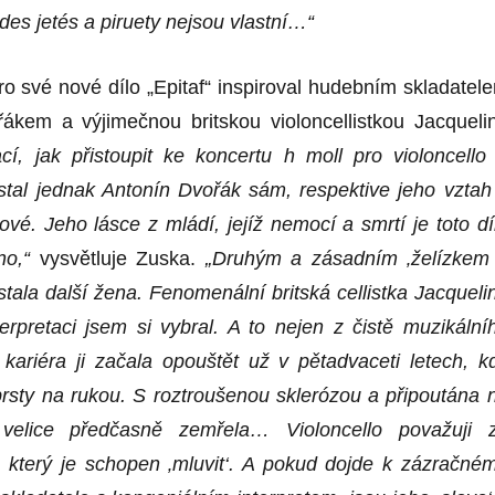
des jetés a piruety nejsou vlastní…“
ro své nové dílo „Epitaf“ inspiroval hudebním skladatel
kem a výjimečnou britskou violoncellistkou Jacqueli
rací, jak přistoupit ke koncertu h moll pro violoncello
 stal jednak Antonín Dvořák sám, respektive jeho vztah
cové.
Jeho
lásce z mládí, jejíž nemocí a smrtí je toto dí
no,“
vysvětluje Zuska.
„Druhým a zásadním ‚želízkem
stala další žena. Fenomenální britská cellistka Jacqueli
terpretaci jsem si vybral.
A
to nejen z čistě muzikální
 kariéra ji začala opouštět už v pětadvaceti letech, k
 prsty na rukou. S roztroušenou sklerózou a připoutána 
 velice předčasně zemřela… Violoncello považuji 
, který je schopen ‚mluvit‘. A pokud dojde k zázračné