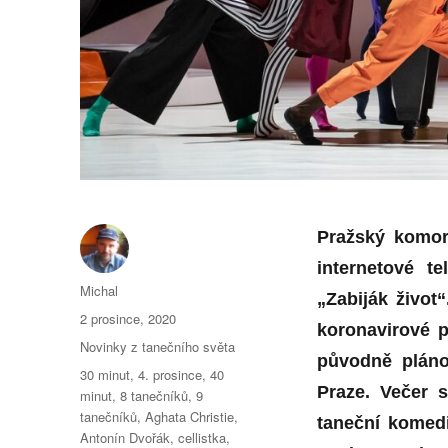
Pražský komor
internetové t
Autor:
Michal
„Zabiják život
Publikováno:
2 prosince, 2020
koronavirové p
Rubriky:
Novinky z tanečního světa
původně pláno
Štítky:
30 minut
,
4. prosince
,
40
Praze. Večer 
minut
,
8 tanečníků
,
9
tanečníků
,
Aghata Christie
,
taneční komedi
Antonín Dvořák
,
cellistka
,