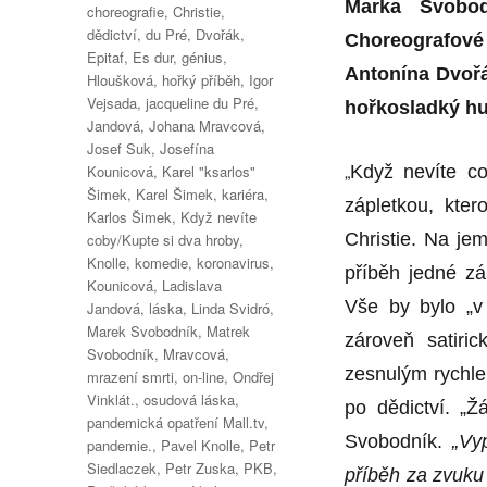
Marka Svobodn
choreografie
,
Christie
,
dědictví
,
du Pré
,
Dvořák
,
Choreografové
Epitaf
,
Es dur
,
génius
,
Antonína Dvořá
Hloušková
,
hořký příběh
,
Igor
Vejsada
,
jacqueline du Pré
,
hořkosladký hu
Jandová
,
Johana Mravcová
,
Josef Suk
,
Josefína
„
Kounicová
,
Karel "ksarlos"
Když nevíte co
Šimek
,
Karel Šimek
,
kariéra
,
zápletkou, kte
Karlos Šimek
,
Když nevíte
Christie. Na j
coby/Kupte si dva hroby
,
Knolle
,
komedie
,
koronavirus
,
příběh jedné zá
Kounicová
,
Ladislava
Vše by bylo „v
Jandová
,
láska
,
Linda Svidró
,
Marek Svobodník
,
Matrek
zároveň satiri
Svobodník
,
Mravcová
,
zesnulým rychle
mrazení smrti
,
on-line
,
Ondřej
Vinklát.
,
osudová láska
,
po dědictví. „Ž
pandemická opatření Mall.tv
,
Svobodník.
„Vy
pandemie.
,
Pavel Knolle
,
Petr
Siedlaczek
,
Petr Zuska
,
PKB
,
příběh za zvuku