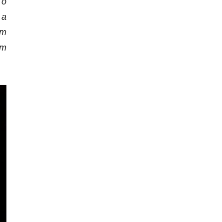
 o
 a
em
ím