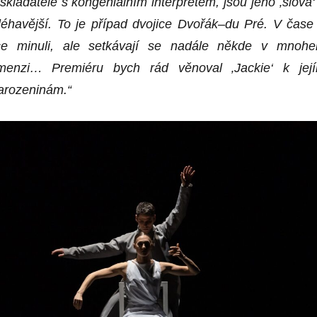
skladatele s kongeniálním interpretem, jsou jeho ‚slova‘
aléhavější. To je případ dvojice Dvořák–du Pré. V čase
ice minuli, ale setkávají se nadále někde v mnoh
dimenzi… Premiéru bych rád věnoval ‚Jackie‘ k
je
j
arozeninám.“