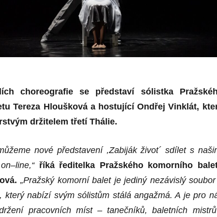
lích choreografie se představí sólistka Pražské
tu Tereza Hloušková a hostující Ondřej Vinklát, kte
rstvým držitelem třetí Thálie.
můžeme nové představení ,Zabiják život
´
sdílet s naši
 on
–
line,“
říká ředitelka Pražského komorního bale
ová.
„Pražský komorní balet je jediný nezávislý soubor
, který nabízí svým sólistům stálá angažmá.
A
je pro n
udržení pracovních míst – tanečníků, baletních mistrů