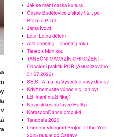
Jak se mění česká kultura
České Budějovice získaly titul, po
Praze a Plzni
Jáma lvová
Letní Letná dětem
Alta opening – opening roku
Tanec s Monikou
TANEČNÍ MAGAZÍN OHROŽEN! –
Odhalení praktik PCR (Aktualizováno
na
31.07.2026)
SE.S.TA má na Vysočině nový domov
em
Když nemusíte vůbec nic, jen být
ny
Lži, které muži říkají
la
Nový cirkus na lávce HolKa
 v
KoresponDance propuká
Tanabata 2026
ká
Ocenění Visegrad Project of the Year
ra
2025 putuje do Ostravy