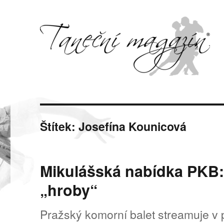
Svět tance, pohybu a hudby
Taneční magazín
Štítek:
Josefína Kounicová
Mikulášská nabídka PKB: „
„hroby“
Pražský komorní balet streamuje v p