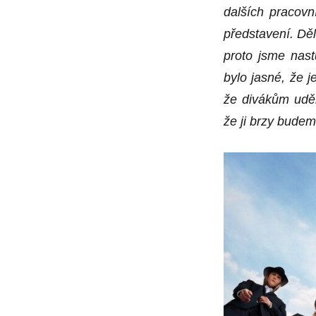
dalších pracovn
představení. Dě
proto jsme nast
bylo jasné, že j
e
že divákům ud
že ji brzy budem