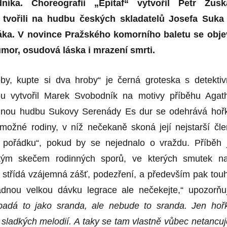
íka. Choreografii „Epitaf“ vytvořil Petr Zusk
 tvořili na hudbu českých skladatelů Josefa Suka
ka. V novince Pražského komorního baletu se obje
mor, osudová láska i mrazení smrti.
by, kupte si dva hroby“ je černá groteska s detektiv
rou vytvořil Marek Svobodník na motivy příběhu Agat
emnou hudbu Sukovy Serenády Es dur se odehrává hoř
možné rodiny, v níž nečekaně skoná její nejstarší čle
 pořádku“, pokud by se nejednalo o vraždu. Příběh 
ckým skečem rodinných sporů, ve kterých smutek n
 střídá vzájemná zášť, podezření, a především pak tou
ádnou velkou dávku legrace ale nečekejte,“ upozorňu
padá to jako sranda, ale nebude to sranda. Jen hoř
 sladkých melodií. A taky se tam vlastně vůbec netancuj