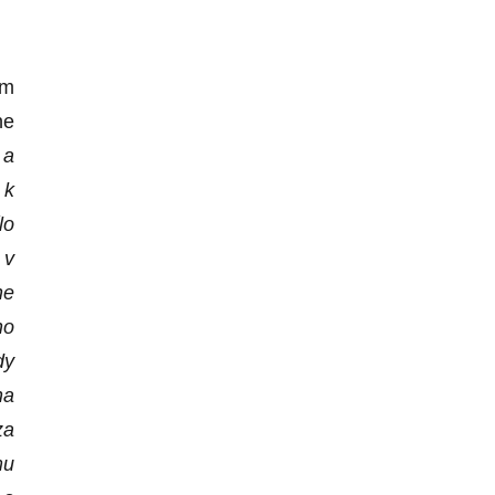
em
ne
 a
 k
lo
 v
ne
ho
dy
na
za
mu