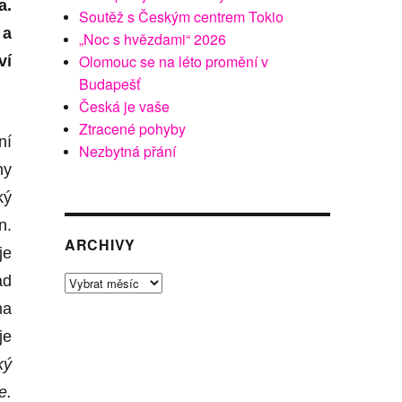
a.
Soutěž s Českým centrem Tokio
 a
„Noc s hvězdami“ 2026
Olomouc se na léto promění v
ví
Budapešť
Česká je vaše
Ztracené pohyby
ní
Nezbytná přání
hy
ký
n.
ARCHIVY
je
ad
Archivy
ha
je
ký
e.