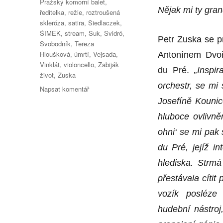
Pražský komorní balet
,
Nějak mi ty gran
ředitelka
,
režie
,
roztroušená
skleróza
,
satira
,
Siedlaczek
,
ŚIMEK
,
stream
,
Suk
,
Svidró
,
Petr Zuska se p
Svobodník
,
Tereza
Hloušková
,
úmrtí
,
Vejsada
,
Antonínem Dvořá
Vinklát
,
violoncello
,
Zabiják
du Pré.
„Inspi
život
,
Zuska
orchestr, se mi
pro
Napsat komentář
text
Josefíně Kouni
s
hluboce ovlivně
názvem
Mikulášská
ohni‘ se mi pak 
nabídka
du Pré, jejíž in
PKB:
„Zabiják
hlediska. Strmá
život“
přestávala cítit
–
„Epitaf“
vozík posléze
i
hudební nástroj
„hroby“