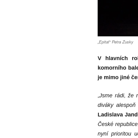
„Epitaf“ Petra Zusky
V hlavních ro
komorního bale
je mimo jiné če
„
Jsme rádi, že 
diváky alespoň
Ladislava Jand
České republice
nyní prioritou 