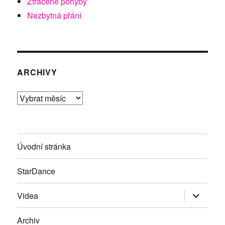
Ztracené pohyby
Nezbytná přání
ARCHIVY
Archivy
Úvodní stránka
StarDance
Zobrazit
Videa
podřazen
položky
Archiv