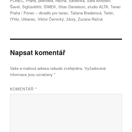
PONEC
,
Praha
,
premiéra
,
Režná
,
Sandvika
,
Sára Arnstein
,
Šavel
,
Sigfúsdóttir
,
ŚIMEK
,
Stian Danielson
,
studio ALTA
,
Tanec
Praha / Ponec – divadlo pro tanec
,
Tatiana Brederová
,
Terén
,
tYhle
,
Urbanec
,
Viktor Černický
,
žánry
,
Zuzana Režná
Napsat komentář
Vaše e-mailová adresa nebude zveřejněna.
Vyžadované
informace jsou označeny
*
KOMENTÁŘ
*