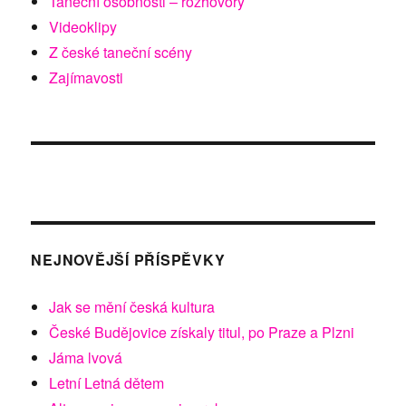
Taneční osobnosti – rozhovory
Videoklipy
Z české taneční scény
Zajímavosti
NEJNOVĚJŠÍ PŘÍSPĚVKY
Jak se mění česká kultura
České Budějovice získaly titul, po Praze a Plzni
Jáma lvová
Letní Letná dětem