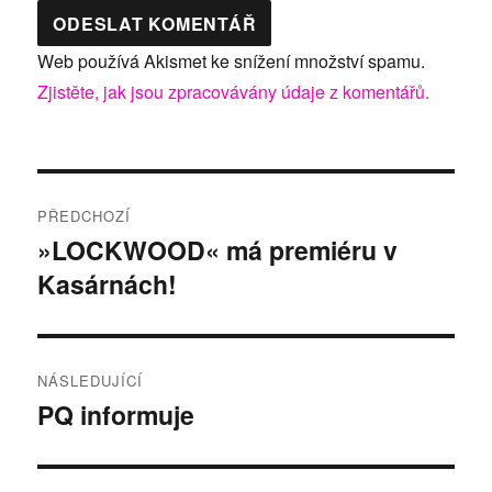
Web používá Akismet ke snížení množství spamu.
Zjistěte, jak jsou zpracovávány údaje z komentářů.
Navigace
PŘEDCHOZÍ
pro
»LOCKWOOD« má premiéru v
Předchozí
Kasárnách!
příspěvek:
příspěvek
NÁSLEDUJÍCÍ
PQ informuje
Následující
příspěvek: