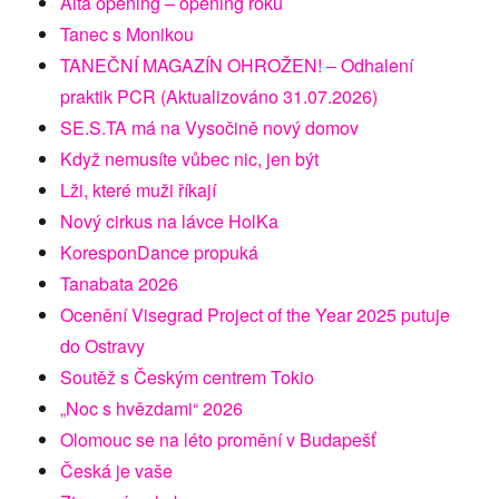
Alta opening – opening roku
Tanec s Monikou
TANEČNÍ MAGAZÍN OHROŽEN! – Odhalení
praktik PCR (Aktualizováno 31.07.2026)
SE.S.TA má na Vysočině nový domov
Když nemusíte vůbec nic, jen být
Lži, které muži říkají
Nový cirkus na lávce HolKa
KoresponDance propuká
Tanabata 2026
Ocenění Visegrad Project of the Year 2025 putuje
do Ostravy
Soutěž s Českým centrem Tokio
„Noc s hvězdami“ 2026
Olomouc se na léto promění v Budapešť
Česká je vaše