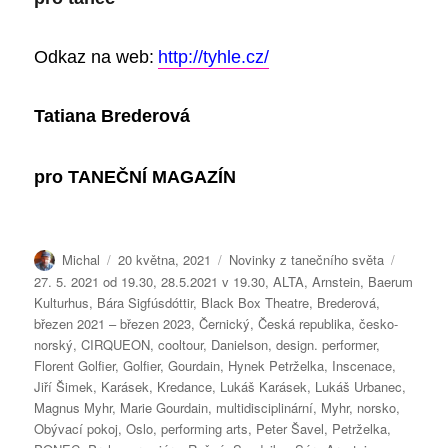
Odkaz na web:
http://tyhle.cz/
Tatiana Brederová
pro
TANEČNÍ MAGAZÍN
Autor:
Publikováno:
Rubriky:
Štítky:
Michal
20 května, 2021
Novinky z tanečního světa
27. 5. 2021 od 19.30
,
28.5.2021 v 19.30
,
ALTA
,
Arnstein
,
Baerum
Kulturhus
,
Bára Sigfúsdóttir
,
Black Box Theatre
,
Brederová
,
březen 2021 – březen 2023
,
Černický
,
Česká republika
,
česko-
norský
,
CIRQUEON
,
cooltour
,
Danielson
,
design. performer
,
Florent Golfier
,
Golfier
,
Gourdain
,
Hynek Petrželka
,
Inscenace
,
Jiří Šimek
,
Karásek
,
Kredance
,
Lukáš Karásek
,
Lukáš Urbanec
,
Magnus Myhr
,
Marie Gourdain
,
multidisciplinární
,
Myhr
,
norsko
,
Obývací pokoj
,
Oslo
,
performing arts
,
Peter Šavel
,
Petrželka
,