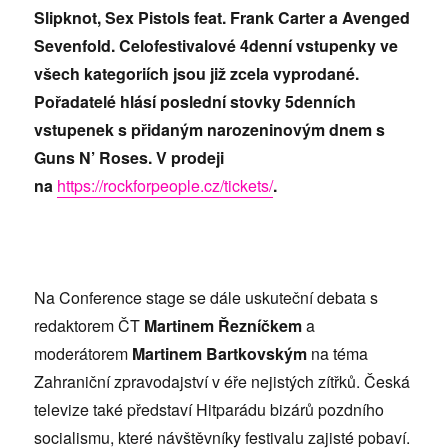
Slipknot, Sex Pistols feat. Frank Carter a Avenged
Sevenfold. Celofestivalov
é
4denní vstupenky ve
všech kategoriích jsou již zcela vyprodan
é.
Pořadatel
é
hlásí poslední stovky 5denních
vstupenek s př
idaným narozeninovým dnem s
Guns N
’ Roses. V prodeji
na
https://rockforpeople.cz/tickets/
.
Na Conference stage se dále uskuteční debata s
redaktorem ČT
Martinem Řezníčkem
a
moderátorem
Martinem Bartkovským
na t
éma
Zahraniční zpravodajství v éře nejistý
ch zítřků. Česká
televize tak
é představí
Hitparádu bizárů pozdního
socialismu, kter
é návštěvníky festivalu zajist
é pobaví
.