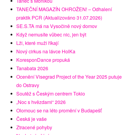
Tanec s Monikou
TANEČNÍ MAGAZÍN OHROŽEN! – Odhalení
praktik PCR (Aktualizováno 31.07.2026)
SE.S.TA má na Vysočině nový domov
Když nemusíte vůbec nic, jen být
Lži, které muži říkají
Nový cirkus na lávce HolKa
KoresponDance propuká
Tanabata 2026
Ocenění Visegrad Project of the Year 2025 putuje
do Ostravy
Soutěž s Českým centrem Tokio
„Noc s hvězdami“ 2026
Olomouc se na léto promění v Budapešť
Česká je vaše
Ztracené pohyby