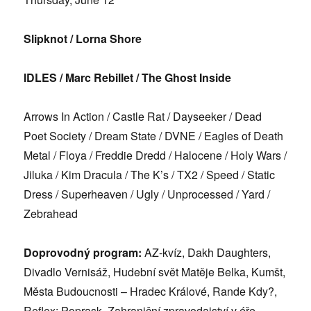
Slipknot
/
Lorna Shore
IDLES / Marc Rebillet / The Ghost Inside
Arrows In Action / Castle Rat / Dayseeker / Dead
Poet Society / Dream State / DVNE / Eagles of Death
Metal / Floya / Freddie Dredd / Halocene / Holy Wars /
Jiluka / Kim Dracula / The K
’
s / TX2 / Speed / Static
Dress / Superheaven / Ugly / Unprocessed / Yard /
Zebrahead
Doprovodný program:
AZ-kví
z, Dakh Daughters,
Divadlo Vernisáž, Hudební svět Matě
je Belka, Kumšt,
Města Budoucnosti – Hradec Králov
é, Rande Kdy?,
Reflex: Poprask, Zahraniční zpravodajství v éře