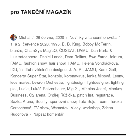
pro
TANEČNÍ MAGAZÍN
Autor:
Publikováno:
Rubriky:
Štítky:
Michal
26 června, 2020
Novinky z tanečního světa
1. a 2. července 2020
,
1995
,
B. B. King
,
Bobby McFerrin
,
branže
,
ChamSys MagicQ
,
ČOSDAT
,
DAMU
,
Dan Bárta &
Illustratosphere
,
Daniel Landa
,
Dara Rollins
,
Ewa Farna
,
faktura
,
FAMU
,
fashion show
,
hair show
,
HAMU
,
Helena Vondráčková
,
IDU
,
institut světelného designu
,
J. A. R.
,
JAMU
,
Karel Gott
,
Koncerty Super Star
,
konzole
,
koronavirus
,
lenka filipová
,
Lenny
,
leoš mareš
,
Lewron Orchestra
,
lightdesign
,
lightdesigner
,
lighting
plot
,
Lucie
,
Lukáš Patzenhauer
,
Mig 21
,
Mikolas Josef
,
Monkey
Business
,
O2 arena
,
Ondřej Růžička
,
patch list
,
registrace
,
Sazka Arena
,
Soulfly
,
sportovní show
,
Tata Bojs
,
Team
,
Tereza
Černochová
,
TV show
,
Wanastovi Vjecy
,
workshop
,
Zdena
pro
Rudolfová
Napsat komentář
text
s
názvem