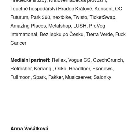
Tepeln
é hospodářství Hradec Králov
é
, Konsent, OC
Futurum, Park 360, nextbike, Twisto, TicketSwap,
Amazing Places, Metalshop, LUSH, ProVeg
International, Bez lepku po Č
esku, Tierra Verde, Fuck
Cancer
Mediální partneř
i:
Reflex, Vogue CS, CzechCrunch,
Refresher, Kerrang!, Óč
ko, Headliner, Ekonews,
Fullmoon, Spark, Fakker, Musicserver, Salonky
Anna Vašátková