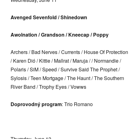
Avenged Sevenfold
/
Shinedown
Awolnation / Grandson / Kneecap / Poppy
Archers / Bad Nerves / Currents / House Of Protection
/ Karen Dió
/ Kittie / Mallrat / Maruja / / Normandie /
Polaris / SiM / Speed / Survive Said The Prophet /
Sylosis / Teen Mortgage / The Haunt / The Southern
River Band / Trophy Eyes / Vowws
Doprovodný program
: Trio Romano
Thursday, June 12