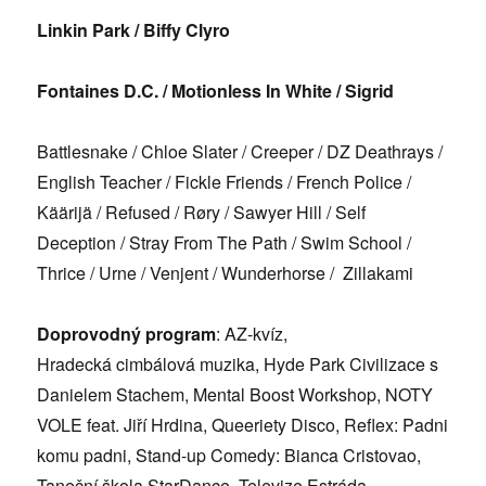
Linkin Park
/ Biffy Clyro
Fontaines D.C. / Motionless In White / Sigrid
Battlesnake / Chloe Slater / Creeper / DZ Deathrays /
English Teacher / Fickle Friends / French Police /
Käärijä
/ Refused / R
ø
ry / Sawyer Hill / Self
Deception /
Stray From The Path / Swim School /
Thrice / Urne / Venjent / Wunderhorse / Zillakami
Doprovodný program
: AZ-kvíz,
Hradecká
cimbálová
muzika, Hyde Park Civilizace s
Danielem Stachem, Mental Boost Workshop, NOTY
VOLE feat. Jiří Hrdina, Queeriety Disco, Reflex: Padni
komu padni, Stand-up Comedy: Bianca Cristovao,
Taneční škola StarDance, Televize Estrá
da –