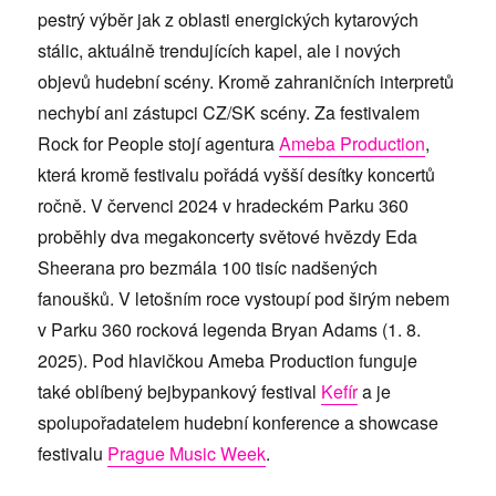
pestrý výběr jak z oblasti energických kytarových
stálic, aktuálně trendujících kapel, ale i nových
objevů hudební
sc
ény. Kromě zahraniční
ch interpretů
nechybí ani zástupci CZ/SK sc
é
ny. Za festivalem
Rock for People stojí agentura
Ameba Production
,
která kromě festivalu pořádá vyšší desítky koncertů
ročně. V červenci 2024 v hradeck
ém Parku 360
proběhly dva megakoncerty světov
é
hvězdy Eda
Sheerana pro bezmála 100 tisíc nadšených
fanoušků. V letošním roce vystoupí pod širým nebem
v Parku 360 rocková legenda Bryan Adams (1. 8.
2025). Pod hlavičkou Ameba Production funguje
tak
é oblí
bený bejbypankový
festival
Kefír
a je
spolupořadatelem hudební
konference a showcase
festivalu
Prague Music Week
.