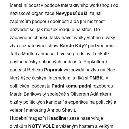
Mentální boost v podobě interaktivní
ho workshopu od
neziskov
é organizace
Nevypusť duši
zajistí
zájemcům podporu odolnosti a dá jim možnost
dozvědět se, jak mozek reaguje na stres. Do
zábavn
ého chaosu lásky návštěvníky vtá
hne diváky
živá seznamovací
show
Rande Kdy?
pod vedením
Tali a Martina Jirmana. Live se představí i několik
posluchačsky oblí
bených podcastů. Popkulturní
podcast Reflexu
Poprask
vyzpovídá naž
ivo umělce,
který hý
be českým internetem, a říká
si
TMBK
. V
politick
ém podcastu
Padni komu padni
rozeberou
Martin Bartkovský společně
s Oliverem Adámkem
bizáry politických kampaní s expertkou na politický a
volební marketing Annou Shavit.
Hudební
magazín
Headliner
zase naservíruje
divákům
NOTY VOLE
s váženým hostem a velkým