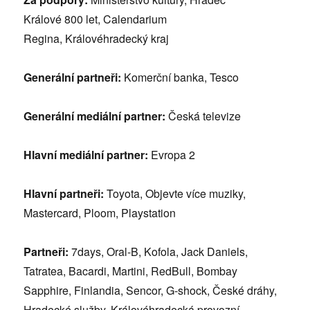
Králov
é 800 let,
Calendarium
Regina, Králov
éhradecký kraj
Generální partneř
i:
Komerční banka, Tesco
Generální
mediální
partner:
Česká televize
Hlavní
mediální
partner:
Evropa 2
Hlavní partneř
i:
Toyota, Objevte ví
ce muziky,
Mastercard, Ploom, Playstation
Partneř
i:
7days, Oral-B, Kofola, Jack Daniels,
Tatratea, Bacardi, Martini, RedBull, Bombay
Sapphire, Finlandia, Sencor, G-shock, Česk
é dráhy,
Hradeck
é
služby, Králov
éhradecká provozní,