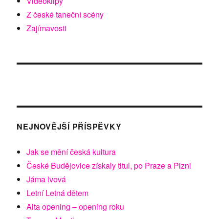
Videoklipy
Z české taneční scény
Zajímavosti
NEJNOVĚJŠÍ PŘÍSPĚVKY
Jak se mění česká kultura
České Budějovice získaly titul, po Praze a Plzni
Jáma lvová
Letní Letná dětem
Alta opening – opening roku