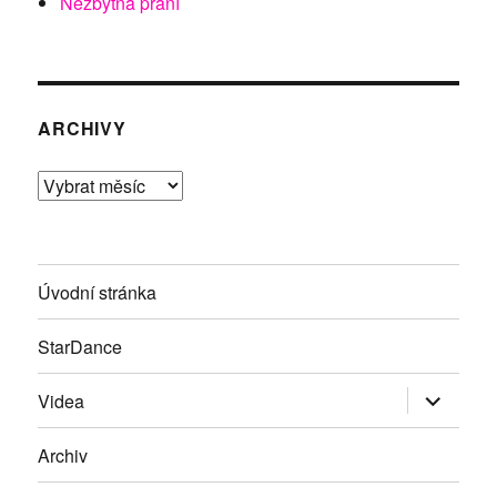
Nezbytná přání
ARCHIVY
Archivy
Úvodní stránka
StarDance
Zobrazit
Videa
podřazen
položky
Archiv