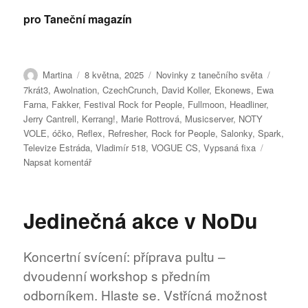
pro Taneční magazín
Autor:
Publikováno:
Rubriky:
Štítky:
Martina
8 května, 2025
Novinky z tanečního světa
7krát3
,
Awolnation
,
CzechCrunch
,
David Koller
,
Ekonews
,
Ewa
Farna
,
Fakker
,
Festival Rock for People
,
Fullmoon
,
Headliner
,
Jerry Cantrell
,
Kerrang!
,
Marie Rottrová
,
Musicserver
,
NOTY
VOLE
,
óčko
,
Reflex
,
Refresher
,
Rock for People
,
Salonky
,
Spark
,
Televize Estráda
,
Vladimír 518
,
VOGUE CS
,
Vypsaná fixa
pro
Napsat komentář
text
s
názvem
Jedinečná akce v NoDu
Festival
Rock
for
Koncertní svícení: příprava pultu –
People
dvoudenní workshop s předním
přidává
doprovodný
odborníkem. Hlaste se. Vstřícná možnost
program