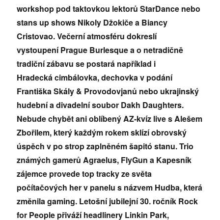
workshop pod taktovkou lektorů
StarDance nebo
stans up shows Nikoly Džokiče a Biancy
Cristovao. Večerní atmosf
éru dokreslí
vystoupení
Prague Burlesque a o netradičně
tradiční zábavu se postará například i
Hradecká
cimbálovka, dechovka v podání
Františka Skály & Provodovjanů nebo ukrajinský
hudební a divadelní soubor Dakh Daughters.
Nebude chybět ani oblí
bený AZ-kvíz live s Alešem
Zbořilem, který každým rokem sklízí obrovský
úspěch v po strop zaplněn
ém šapitó stanu. Trio
známý
ch gamerů
Agraelus, FlyGun a Kapesní
k
zájemce provede top tracky ze svě
ta
počítačových her v panelu s názvem Hudba, která
změnila gaming. Letošní jubilejní 30. roční
k Rock
for People přiváží
headlinery Linkin Park,