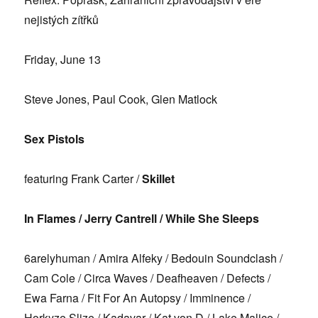
nejistý
ch zítřků
Friday, June 13
Steve Jones, Paul Cook, Glen Matlock
Sex Pistols
featuring Frank Carter /
Skillet
In Flames / Jerry Cantrell / While She Sleeps
6arelyhuman / Amira Alfeky / Bedouin Soundclash /
Cam Cole / Circa Waves / Deafheaven / Defects /
Ewa Farna / Fit For An Autopsy / Imminence /
Horkyze Slize / Kadavar / Kat von D / Lake Malice /