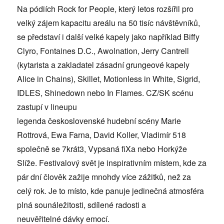
Na p
ódiích Rock for People, který
letos rozšířil pro
velký zájem kapacitu areálu na 50 tisíc návštěvníků
,
se představí
i další velk
é kapely jako například Biffy
Clyro, Fontaines D.C., Awolnation, Jerry Cantrell
(kytarista a zakladatel zásadní
grungeov
é
kapely
Alice in Chains), Skillet, Motionless in White, Sigrid,
IDLES, Shinedown nebo In Flames. CZ/SK sc
énu
zastupí
v lineupu
legenda československ
é hudební
sc
é
ny Marie
Rottrová, Ewa Farna, David Koller, Vladimír 518
společně se 7krát3, Vypsaná fiXa nebo Horkýže
Slíže. Festivalový svět je inspirativním místem, kde za
pár dní člověk zažije mnohdy více zážitků, než
za
celý rok. Je to místo, kde panuje jedinečná atmosf
éra
plná
sounáležitosti, sdílen
é radosti a
neuvěřiteln
é dávky emocí.