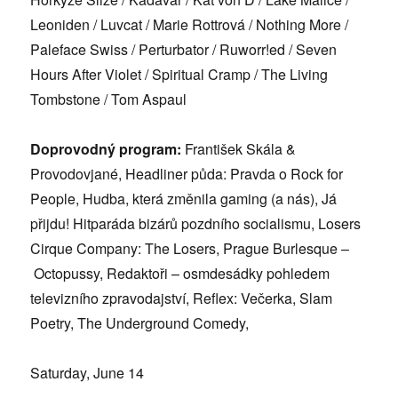
Leoniden / Luvcat / Marie Rottrová
/ Nothing More /
Paleface Swiss / Perturbator / Ruworr!ed / Seven
Hours After Violet / Spiritual Cramp / The Living
Tombstone / Tom Aspaul
Doprovodný program:
František Skála &
Provodovjan
é
, Headliner půda: Pravda o Rock for
People, Hudba, která změnila gaming (a ná
s), Já
př
ijdu! Hitparáda bizárů pozdní
ho socialismu, Losers
Cirque Company: The Losers, Prague Burlesque –
Octopussy, Redaktoři – osmdesádky pohledem
televizního zpravodajství
, Reflex: Več
erka, Slam
Poetry, The Underground Comedy,
Saturday, June 14