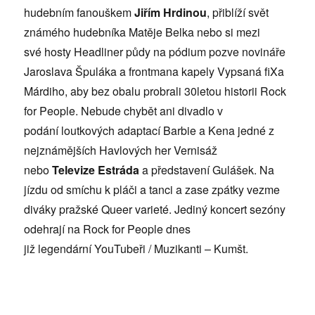
hudebním fanouškem
Jiřím Hrdinou
, př
iblíží svět
znám
ého hudebníka Matěje Belka nebo si mezi
sv
é
hosty Headliner půdy na p
ódium pozve novináře
Jaroslava Špuláka a frontmana kapely Vypsaná
fiXa
Márdiho, aby bez obalu probrali 30letou historii Rock
for People. Nebude chybět ani divadlo v
podání loutkový
ch adaptací Barbie a Kena jedn
é z
nejznámějších Havlový
ch her
Vernisáž
nebo
Televize Estráda
a představení Gulášek. Na
jízdu od smíchu k pláči a tanci a zase zpátky vezme
diváky pražsk
é
Queer variet
é. Jediný koncert sez
óny
odehrají
na Rock for People dnes
již
legendární
YouTubeři / Muzikanti –⁠⁠⁠⁠⁠⁠
Kumšt.