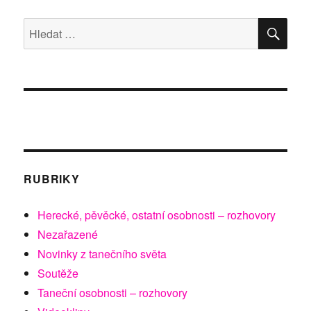
Jedinečná
akce
HLE
Hledat:
v
NoDu
RUBRIKY
Herecké, pěvěcké, ostatní osobnosti – rozhovory
Nezařazené
Novinky z tanečního světa
Soutěže
Taneční osobnosti – rozhovory