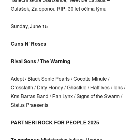
Gulášek, Za oponou RfP: 30 let očima týmu
Sunday, June 15
Guns N
’
Roses
Rival Sons / The Warning
Adept / Black Sonic Pearls / Cocotte Minute /
Crossfaith / Dirty Honey / Gh
ø
stkid / Halflives / Ions /
Kris Barras Band / Pan Lynx / Signs of the Swarm /
Status Praesents
PARTNEŘ
I ROCK FOR PEOPLE 2025
Za podpory:
Ministerstvo kultury, Hradec