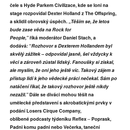
čele s Hyde Parkem Civilizace, kde se loni na
stage rozpovídal Dexter Holland z The Offspring,
a sklidil obrovský úspěch. „
Těším se, že letos
bude zase vě
da na Rock for
People,”
říká
moderátor Daniel Stach, a
dodává
:
“
Rozhovor s Dexterem Hollandem byl
skvělý zážitek – odpovídal jasně, š
el vždycky k
věci a zároveň zůstal lidský. Fanoušky si získal,
ale myslím, že oni jeho ještě víc. Takový zájem a
přístup lidí k jeho vě
deck
é práci nečekal. Sám po
natáčení říkal, že takový rozhovor ještě nikdy
nezaž
il.”
Dá
le se diváci mohou těšit na
uměleck
é představení s akrobatickými prvky v
podání
Losers Cirque Company,
oblí
ben
é podcasty týdeníku Reflex
–
Poprask,
Padni komu padni nebo Večerka, taneční