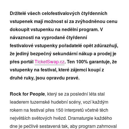
Drž
itel
é všech celofestivalový
ch č
tyř
denních
vstupenek mají možnost si za zvýhodněnou cenu
dokoupit vstupenku na nedělní program. V
návaznosti na vyprodané č
tyř
denní
festivalov
é vstupenky pořadatel
é opět zdůrazňují,
že jediný bezpečný
sekundární nákup a prodej je
př
es portál
TicketSwap.cz
. Ten 100% garantuje, že
vstupenky na festival, kter
é zájemci koupí z
druh
é ruky, jsou opravdu prav
é.
Rock for People
, který se za poslední l
éta stal
leaderem tuzemsk
é hudební
sc
ény, vozí každým
rokem na festival př
es 150 interpretů včetně těch
největších světový
ch hvězd. Dramaturgie každ
ého
dne je peč
livě sestavená tak, aby program zahrnoval