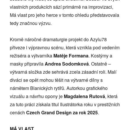
vlastních produkcích sází primárně na improvizaci,
Má vlast pro jeho herce v tomto ohledu představovala
tedy značnou výzvu.
Kromě náročné dramaturgie projekt do Azylu78
přiveze i výpravnou scénu, která vznikla pod vedením
režiséra a výtvarníka
Matěje Formana
. Kostýmy a
masky připravila
Andrea Sodomková
. Ostatně –
výtvarná složka zde sehrává zcela zásadní roli. Malí
diváci se opět mohou těšit na výtvarné dílny s
námětem Blanických rytířů. Autorkou grafického
vizuálu a návrhu opony je
Magdalena Rutová
, která
za tuto práci získala titul Ilustrátorka roku v prestižních
cenách
Czech Grand Design za rok 2025
.
MÁ VLAST