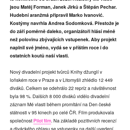
jsou Matěj Forman, Janek Jirků a Štěpán Pechar.
Hudební aranžmá připravil Marko Ivanović.
Kostýmy navrhla Andrea Sodomková. Přestože je
do září poměrně daleko, organizátoři hlásí méně
než polovinu zbývajících vstupenek. Aby projekt
naplnil své jméno, vydá se v příštím roce i do
ostatních koutů naší vlasti.
Nový divadelní projekt tvůrců Knihy džunglí v
loňském roce v Praze a v Litomyšli zhlédlo 12 449
diváků. Celkem se odehrálo 22 repríz a návštěvnost
byla 98 %. Dalších 8 000 diváků vidělo divadelní
záznam Mé vlasti během promítání na Den české
státnosti v 95 kinech po celé ČR. Film produkovala
společnost
Pilot film
. Na základě pozitivních recenzí
a diváckého ohlasu se vstupenky na další uvedení