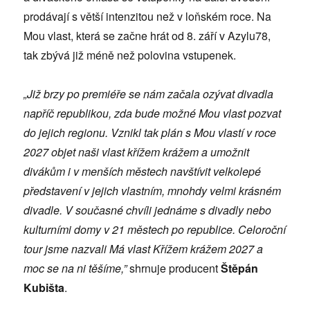
prodávají s větší intenzitou než v loňském roce. Na
Mou vlast, která se začne hrát od 8. září v Azylu78,
tak zbývá již méně než polovina vstupenek.
„Již brzy po premiéře se nám začala ozývat divadla
napříč republikou, zda bude možné Mou vlast pozvat
do jejich regionu. Vznikl tak plán s Mou vlastí v roce
2027 objet naši vlast křížem krážem a umožnit
divákům i v menších městech navštívit velkolepé
představení v jejich vlastním, mnohdy velmi krásném
divadle. V současné chvíli jednáme s divadly nebo
kulturními domy v 21 městech po republice. Celoroční
tour jsme nazvali Má vlast Křížem krážem 2027 a
moc se na ni těšíme,”
shrnuje producent
Štěpán
Kubišta
.