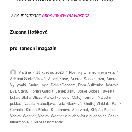
Více informací:
https://www.mavlast.cz
Zuzana Hošková
pro Taneční magazín
Autor:
Publikováno:
Rubriky:
Štítky:
Martina
28 května, 2026
Novinky z tanečního světa
Adriana Štefaňáková
,
Albert Kaše
,
Andrea Sodomková
,
Andrea
Vykysalá
,
Andrej Lyga
,
DekkaDancers
,
Dora Sulženko-Hoštová
,
Eva Stará
,
Florian Garcia
,
Janek Jirků
,
Josef Bobeš Havelka
,
Lukas Blaha Bliss
,
Marko Ivanović
,
Matěj Forman
,
Národní
poklad
,
Natalia Metodijeva
,
Nela Štarková
,
Ondřej Vinklát.
,
Patrik
Čermák
,
Šimon Pliska
,
Smetanovu Mou vlast
,
Štěpán Pechar
,
Václav Wortner
,
Václav Wortner a hudebníci a hudebnice České
pro
filharmonie
Napsat komentář
text