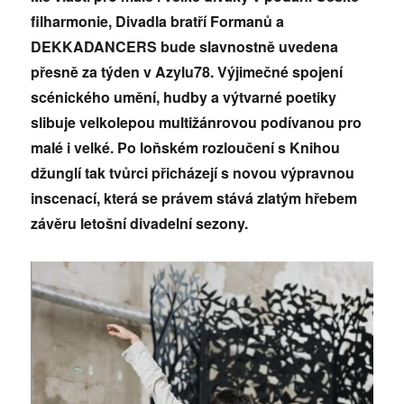
filharmonie, Divadla bratří Formanů a
DEKKADANCERS bude slavnostně uvedena
přesně za týden v Azylu78. Výjimečné spojení
scénického umění, hudby a výtvarné poetiky
slibuje velkolepou multižánrovou podívanou pro
malé i velké. Po loňském rozloučení s Knihou
džunglí tak tvůrci přicházejí s novou výpravnou
inscenací, která se právem stává zlatým hřebem
závěru letošní divadelní sezony.