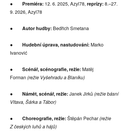
●
Premiéra:
12. 6. 2025, Azyl78,
reprízy:
8.–27.
9. 2026, Azyl78
●
Autor hudby:
Bedřich Smetana
●
Hudební úprava, nastudování:
Marko
Ivanović
●
Scénář, scénografie, režie:
Matěj
Forman
(re
žie Vyšehradu a Blaníku)
●
Námět, scénář, režie:
Janek Jirků
(režie básní
Vltava, Šárka a Tábor)
●
Choreografie, režie:
Štěpán Pechar
(režie
Z
českých luhů a hájů)