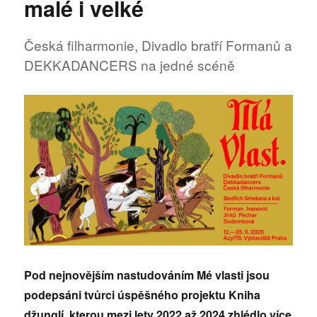
malé i velké
vlasti
Česká filharmonie, Divadlo bratří Formanů a
DEKKADANCERS na jedné scéně
Pod nejnovějším nastudováním Mé vlasti jsou
podepsáni tvůrci úspěšného projektu Kniha
džunglí, kterou mezi lety 2022 až 2024 zhlédlo více