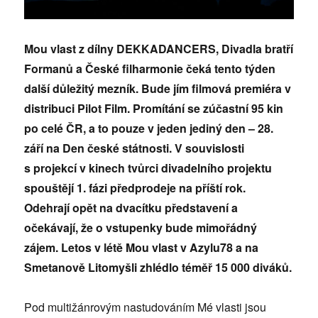
Mou vlast z dílny DEKKADANCERS, Divadla bratří
Formanů a České filharmonie čeká tento týden
další důležitý mezník. Bude jím filmová premiéra v
distribuci Pilot Film. Promítání se zúčastní 95 kin
po celé ČR, a to pouze v jeden jediný den – 28.
září na Den české státnosti. V souvislosti
s projekcí v kinech tvůrci divadelního projektu
spouštějí 1. fázi předprodeje na příští rok.
Odehrají opět na dvacítku představení a
očekávají, že o vstupenky bude mimořádný
zájem. Letos v létě Mou vlast v Azylu78 a na
Smetanově Litomyšli zhlédlo téměř 15 000 diváků.
Pod multižánrovým nastudováním Mé vlasti jsou