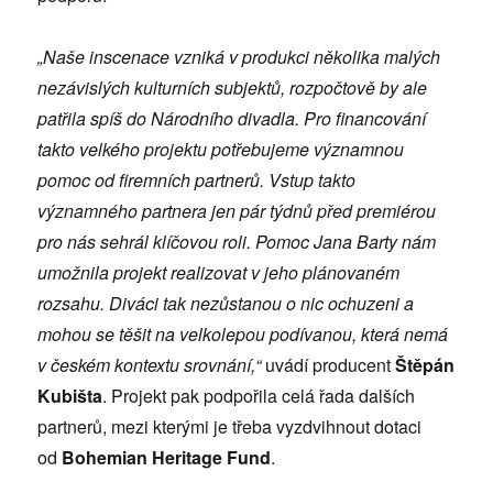
„Naše inscenace vzniká v produkci několika malých
nezávislých kulturních subjektů, rozpočtově by ale
patřila spíš do Národního divadla. Pro financování
takto velkého projektu potřebujeme významnou
pomoc od firemních partnerů. Vstup takto
významného partnera jen pár týdnů před premiérou
pro nás sehrál klíčovou roli. Pomoc Jana Barty nám
umožnila projekt realizovat v jeho plánovaném
rozsahu. Diváci tak nezůstanou o nic ochuzeni a
mohou se těšit na velkolepou podívanou, která nemá
v českém kontextu srovnání,“
uvádí producent
Štěpán
Kubišta
. Projekt pak podpořila celá řada dalších
partnerů, mezi kterými je třeba vyzdvihnout dotaci
od
Bohemian Heritage Fund
.