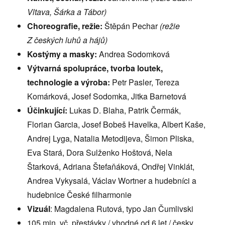
Vltava, Šárka a Tábor)
Choreografie, režie:
Štěpán Pechar
(režie
Z
českých luhů a hájů)
Kostýmy a masky:
Andrea Sodomková
Výtvarná spolupráce, tvorba loutek,
technologie a výroba:
Petr Pasler, Tereza
Komárková, Josef Sodomka, Jitka Barnetová
Účinkující:
Lukas D. Blaha, Patrik Čermák,
Florian Garcia, Josef Bobeš Havelka, Albert Kaše,
Andrej Lyga, Natalia Metodijeva, Šimon Pliska,
Eva Stará, Dora Sulženko Hoštová, Nela
Štarková, Adriana Štefaňáková, Ondřej Vinklát,
Andrea Vykysalá, Václav Wortner a hudebníci a
hudebnice České filharmonie
Vizuál
: Magdalena Rutová, typo Jan Čumlivski
105 min. vč. přestávky / vhodné od 6 let / česky