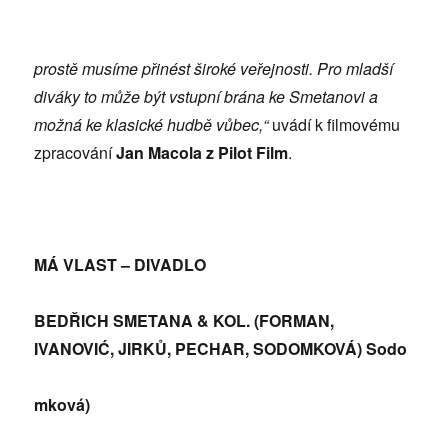
prostě musíme přinést široké veřejnosti. Pro mladší
diváky to může být vstupní brána ke Smetanovi a
možná ke klasické hudbě vůbec,“
uvádí k filmovému
zpracování
Jan Macola z Pilot Film
.
MÁ VLAST – DIVADLO
BEDŘICH SMETANA & KOL. (FORMAN,
IVANOVIĆ, JIRKŮ, PECHAR, SODOMKOVÁ)
Sodo
mková)