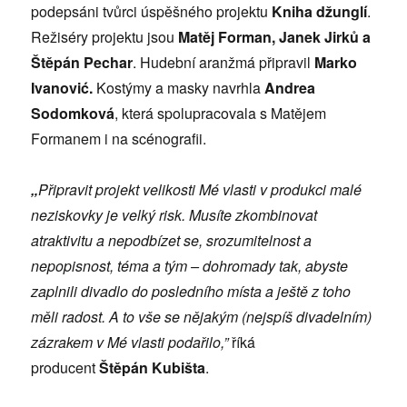
podepsáni tvůrci úspěšného projektu
Kniha džunglí
.
Režiséry projektu jsou
Matěj Forman, Janek Jirků a
Štěpán Pechar
. Hudební aranžmá připravil
Marko
Ivanović.
Kostýmy a masky navrhla
Andrea
Sodomková
, která spolupracovala s Matějem
Formanem i na scénografii.
„
Připravit projekt velikosti Mé vlasti v produkci malé
neziskovky je velký risk. Musíte zkombinovat
atraktivitu a nepodbízet se, srozumitelnost a
nepopisnost, téma a tým – dohromady tak, abyste
zaplnili divadlo do posledního místa a ještě z toho
měli radost. A to vše se nějakým (nejspíš divadelním)
zázrakem v Mé vlasti podařilo,”
říká
producent
Štěpán Kubišta
.