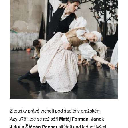
Zkoušky právě vrcholí pod šapitó v pražském
Azylu78, kde se režiséři
Matěj Forman
,
Janek
Jirků
a
Štěpán Pechar
střídají nad jednotlivými