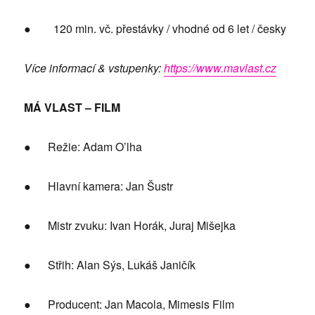
● 120 min. vč. přestávky / vhodné od 6 let / česky
Více informací & vstupenky:
https://www.mavlast.cz
MÁ VLAST – FILM
● Režie: Adam O’lha
● Hlavní kamera: Jan Šustr
● Mistr zvuku: Ivan Horák, Juraj Mišejka
● Střih: Alan Sýs, Lukáš Janičík
● Producent: Jan Macola, Mimesis Film