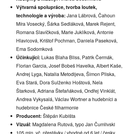
Výtvarná spolupráce, tvorba loutek,
technologie a výroba:
Jana Lábrová, Čahoun
Míra Vosecký, Šárka Sedláková, Marek Rejent,
Romana Slavíčková, Marie Juklíková, Antonie
Hlavicová, Krištof Pochman, Daniela Paseková,
Ema Sodomková
Účinkující:
Lukas Blaha Bliss, Patrik Čermák,
Florian Garcia, Josef Bobeš Havelka, Albert Kaše,
Andrej Lyga, Natalia Metodijeva, Šimon Pliska,
Eva Stará, Dora Sulženko Hoštová, Nela
Štarková, Adriana Štefaňáková, Ondřej Vinklát,
Andrea Vykysalá, Václav Wortner a hudebníci a
hudebnice České filharmonie
Producent:
Štěpán Kubišta
Vizuál
: Magdalena Rutová, typo Jan Čumlivski
105 min. vč. přestávky / vhodné od 6 let / česky