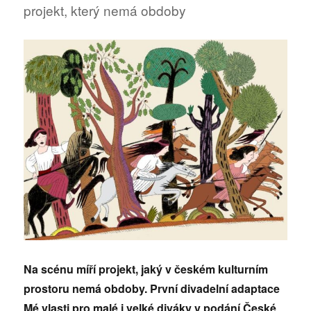
projekt, který nemá obdoby
do
kin
Na scénu míří projekt, jaký v českém kulturním
prostoru nemá obdoby. První divadelní adaptace
Mé vlasti pro malé i velké diváky v podání České