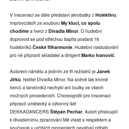
V inscenaci se dále představí akrobatky z
Holektivu
,
improvizátoři ze souboru
My kluci, co spolu
chodíme
a herci z
Divadla Minor
. O hudební
doprovod se pod střechou šapita postará 16
hudebníků
České filharmonie
. Hudební nastudování
pro ně připravil skladatel a dirigent
Marko Ivanović
.
Autorem námětu a jedním ze tří režisérů je
Janek
Jirků
, ředitel Divadla Minor. Na scéně tak kromě
herců a tanečníků nechybí ani loutky ve všech
možných provedeních. Choreografii pro inscenaci
připravil umělecký a výkonný šéf
DEKKADANCERS
Štěpán Pechar
. Autoři přistoupili
k divadelnímu zpracování Mé vlasti s respektem a
současně v určitých momentech neváhají příběh