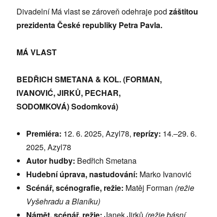
Divadelní Má vlast se zároveň odehraje pod
záštitou
prezidenta České republiky Petra Pavla.
MÁ VLAST
BEDŘICH SMETANA & KOL. (FORMAN,
IVANOVIĆ, JIRKŮ, PECHAR,
SODOMKOVÁ)
Sodomková)
Premiéra:
12. 6. 2025, Azyl78,
reprízy:
14.–29. 6.
2025, Azyl78
Autor hudby:
Bedřich Smetana
Hudební úprava, nastudování:
Marko Ivanović
Scénář, scénografie, režie:
Matěj Forman
(re
žie
Vyšehradu a Blaníku)
Námět, scénář, režie:
Janek Jirků
(režie básní