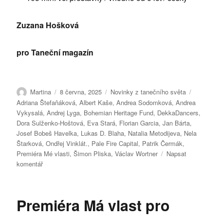
Zuzana Hošková
pro Taneční magazín
Autor:
Publikováno:
Rubriky:
Štítky:
Martina
8 června, 2025
Novinky z tanečního světa
Adriana Štefaňáková
,
Albert Kaše
,
Andrea Sodomková
,
Andrea
Vykysalá
,
Andrej Lyga
,
Bohemian Heritage Fund
,
DekkaDancers
,
Dora Sulženko-Hoštová
,
Eva Stará
,
Florian Garcia
,
Jan Bárta
,
Josef Bobeš Havelka
,
Lukas D. Blaha
,
Natalia Metodijeva
,
Nela
Štarková
,
Ondřej Vinklát.
,
Pale Fire Capital
,
Patrik Čermák
,
Premiéra Mé vlasti
,
Šimon Pliska
,
Václav Wortner
Napsat
pro
komentář
text
s
názvem
Premiéra Má vlast pro
Premiéra
Mé