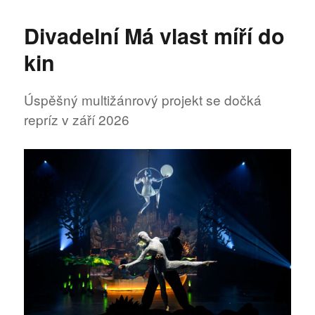
s
názvem
Divadelní Má vlast míří do
Divadelní
Má
kin
vlast
se
po
Úspěšný multižánrový projekt se dočká
roce
repríz v září 2026
vrací