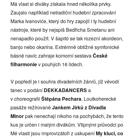
Má vlast si diváky získala hned několika prvky.
Zaujalo například netradiční hudební zpracování
Marka Ivanoviće, který do hry zapojil i ty hudební
nástroje, které by nejspíš Bedřicha Smetanu ani
nenapadlo použít. V šapitó se tak rozezní akordeon,
banjo nebo okarína. Extrémně obtížné symfonické
básně navíc zahraje komorní sestava
České
filharmonie
v pouhých 16 lidech.
V popředí je i souhra divadelních žánrů, jíž vévodí
tanec v podání
DEKKADANCERS
a
v choreografii
Štěpána Pechara
. Loutkoherecké
pasáže režírované
Jankem Jirků z Divadla
Minor
pak nenechají nikoho na pochybách, že tento
kus je určen i malým divákům. Vtipnými průvodci po
Mé vlasti jsou improvizátoři z uskupení
My kluci, co