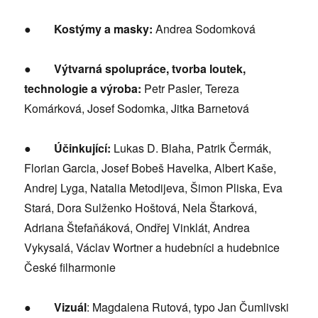
●
Kostýmy a masky:
Andrea Sodomková
●
Výtvarná spolupráce, tvorba loutek,
technologie a výroba:
Petr Pasler, Tereza
Komárková, Josef Sodomka, Jitka Barnetová
●
Účinkující:
Lukas D. Blaha, Patrik Čermák,
Florian Garcia, Josef Bobeš Havelka, Albert Kaše,
Andrej Lyga, Natalia Metodijeva, Šimon Pliska, Eva
Stará, Dora Sulženko Hoštová, Nela Štarková,
Adriana Štefaňáková, Ondřej Vinklát, Andrea
Vykysalá, Václav Wortner a hudebníci a hudebnice
České filharmonie
●
Vizuál
: Magdalena Rutová, typo Jan Čumlivski