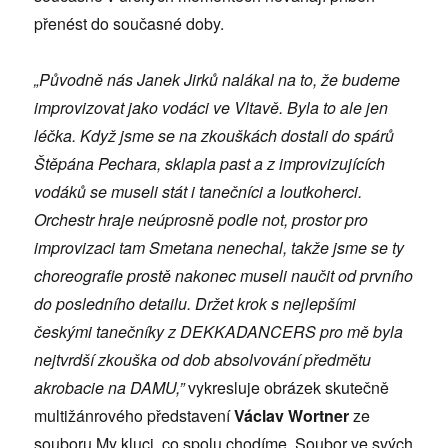
přenést do současné doby.
„Původně nás Janek Jirků nalákal na to, že budeme
improvizovat jako vodáci ve Vltavě. Byla to ale jen
léčka. Když jsme se na zkouškách dostali do spárů
Štěpána Pechara, sklapla past a z improvizujících
vodáků se museli stát i tanečníci a loutkoherci.
Orchestr hraje neúprosně podle not, prostor pro
improvizaci tam Smetana nenechal, takže jsme se ty
choreografie prostě nakonec museli naučit od prvního
do posledního detailu. Držet krok s nejlepšími
českými tanečníky z DEKKADANCERS pro mě byla
nejtvrdší zkouška od dob absolvování předmětu
akrobacie na DAMU,”
vykresluje obrázek skutečně
multižánrového představení
Václav Wortner
ze
souboru My kluci, co spolu chodíme. Soubor ve svých