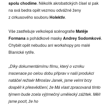
spolu chodíme
. Několik akrobatických čísel si pak
na svá bedra opět vezmou odvážné ženy
z cirkusového souboru
Holektiv
.
Vše zastřešuje velkolepá scénografie
Matěje
Formana
a pohádkové masky
Andrey Sodomkové
.
Chybět opět nebudou ani workshopy pro malé
Blanické rytíře.
„Díky dokumentárnímu filmu, který o vzniku
inscenace po celou dobu příprav v naší produkci
natáčel režisér Miroslav Janek, jsme velmi brzy
dospěli k přesvědčení, že Má vlast zpracovaná tímto
týmem bude zcela výjimečný umělecký zážitek. Měli
jsme pocit, že ho