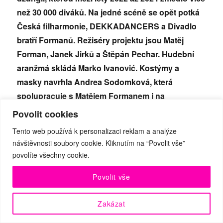
než 30 000 diváků. Na jedné scéně se opět potká
Česká filharmonie, DEKKADANCERS a Divadlo
bratří Formanů. Režiséry projektu jsou Matěj
Forman, Janek Jirků a Štěpán Pechar. Hudební
aranžmá skládá Marko Ivanović. Kostýmy a
masky navrhla Andrea Sodomková, která
spolupracuje s Matějem Formanem i na
scénografii. Na multižánrovou scénickou
Povolit cookies
podívanou v síti GoOut zbývá už jen polovina
Tento web používá k personalizaci reklam a analýze
dostupných vstupenek. Premiéra se uskuteční 12.
návštěvnosti soubory cookie. Kliknutím na “Povolit vše”
června v Azylu78. Poté se projekt přesune na
povolíte všechny cookie.
festival Smetanova Litomyšl, kde byly jeho reprízy
Povolit vše
vyprodány během dvou dní.
Zakázat
Má vlast se začala zkoušet na konci března 2025.
Koncem dubna se zkoušení přesunulo do atraktivních