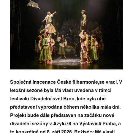
Společná inscenace České filharmonie,se vrací. V
letošní sezóně byla Má vlast uvedena v rámci
festivalu Divadelní svět Brno, kde byla obě
představení vyprodána během několika mála dní.
Projekt bude dále představen na začátku nové
divadelní sezóny v Azylu78 na Výstavišti Praha, a
to konkrétně od 8. září 2026. Režiséry Mé vlasti