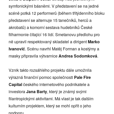
symfonickými básněmi. V představení se na jedné
scéně potká 12 performerů (během třítýdenního bloku
představení se alternuje 15 tanečníků, herců a
akrobatů) a komorní sestava hudebníků České
filharmonie čítající 16 lidí. Smetanovu předlohu pro
ně upravil respektovaný skladatel a dirigent
Marko
Ivanović
. Scénu navrhl Matěj Forman a kostýmy a
masky připravila výtvarnice
Andrea Sodomková
.
Vznik takto rozsáhlého projektu dále umožnila
výrazná finanční pomoc společnosti
Pale Fire
Capital
českého internetového podnikatele a
investora
Jana Barty
, který je známý svými
filantropickými aktivitami. Má vlast je tak dalším
kulturním projektem, který se mohl opřít o jeho
podporu.