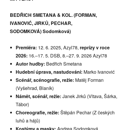
BEDŘICH SMETANA & KOL. (FORMAN,
IVANOVIĆ, JIRKŮ, PECHAR,
SODOMKOVÁ)
Sodomková)
Premiéra:
12. 6. 2025, Azyl78,
reprízy v roce
2026:
16.–17. 5. DSB, 8.–27. 9. 2026 Azyl78
Autor hudby:
Bedřich Smetana
Hudební úprava, nastudování:
Marko Ivanović
Scénář, scénografie, režie:
Matěj Forman
(Vyšehrad, Blaník)
Námět, scénář, režie:
Janek Jirků (Vltava, Šárka,
Tábor)
Choreografie, režie:
Štěpán Pechar (Z českých
luhů a hájů)
Kostýmy a masky:
Andrea Sodomková