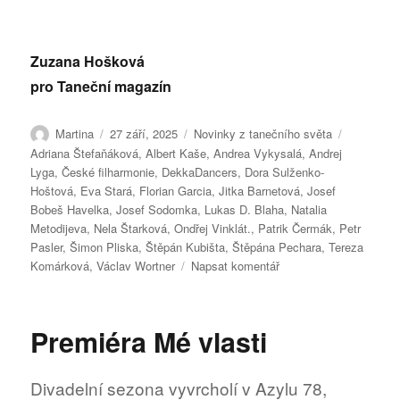
Zuzana Hošková
pro Taneční magazín
Autor:
Publikováno:
Rubriky:
Štítky:
Martina
27 září, 2025
Novinky z tanečního světa
Adriana Štefaňáková
,
Albert Kaše
,
Andrea Vykysalá
,
Andrej
Lyga
,
České filharmonie
,
DekkaDancers
,
Dora Sulženko-
Hoštová
,
Eva Stará
,
Florian Garcia
,
Jitka Barnetová
,
Josef
Bobeš Havelka
,
Josef Sodomka
,
Lukas D. Blaha
,
Natalia
Metodijeva
,
Nela Štarková
,
Ondřej Vinklát.
,
Patrik Čermák
,
Petr
Pasler
,
Šimon Pliska
,
Štěpán Kubišta
,
Štěpána Pechara
,
Tereza
pro
Komárková
,
Václav Wortner
Napsat komentář
text
s
názvem
Premiéra Mé vlasti
Divadelní
Má
vlast
Divadelní sezona vyvrcholí v Azylu 78,
míří