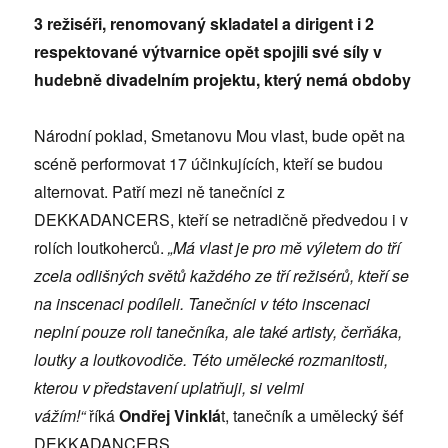
3 režiséři, renomovaný skladatel a dirigent i 2
respektované výtvarnice opět spojili své síly v
hudebně divadelním projektu, který nemá obdoby
Národní poklad, Smetanovu Mou vlast, bude opět na
scéně performovat 17 účinkujících, kteří se budou
alternovat. Patří mezi ně tanečníci z
DEKKADANCERS, kteří se netradičně předvedou i v
rolích loutkoherců.
„Má vlast je pro mě výletem do tří
zcela odlišných světů každého ze tří režisérů, kteří se
na inscenaci podíleli. Tanečníci v této inscenaci
neplní pouze roli tanečníka, ale také artisty, čerňáka,
loutky a loutkovodiče. Této umělecké rozmanitosti,
kterou v představení uplatňuji, si velmi
vážím!“
říká
Ondřej Vinklá
t, tanečník a umělecký šéf
DEKKADANCERS.