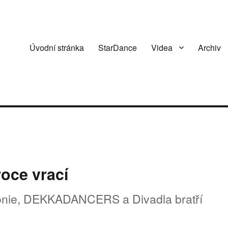
Úvodní stránka
StarDance
Videa
Archiv
roce vrací
onie, DEKKADANCERS a Divadla bratří