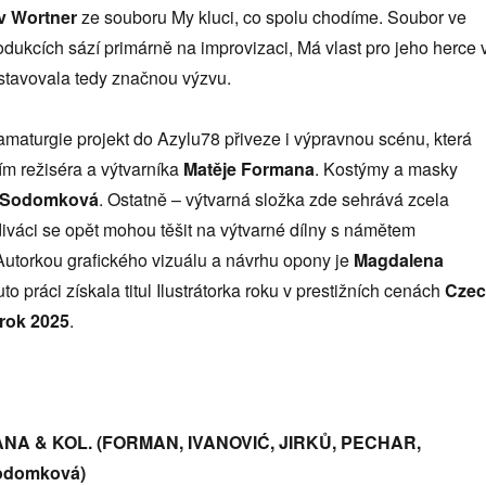
v Wortner
ze souboru My kluci, co spolu chodíme. Soubor ve
odukcích sází primárně na improvizaci, Má vlast pro jeho herce 
stavovala tedy značnou výzvu.
maturgie projekt do Azylu78 přiveze i výpravnou scénu, která
ím režiséra a výtvarníka
Matěje Formana
. Kostýmy a masky
 Sodomková
. Ostatně – výtvarná složka zde sehrává zcela
 diváci se opět mohou těšit na výtvarné dílny s námětem
 Autorkou grafického vizuálu a návrhu opony je
Magdalena
tuto práci získala titul Ilustrátorka roku v prestižních cenách
Cze
rok 2025
.
A & KOL. (FORMAN, IVANOVIĆ, JIRKŮ, PECHAR,
domková)