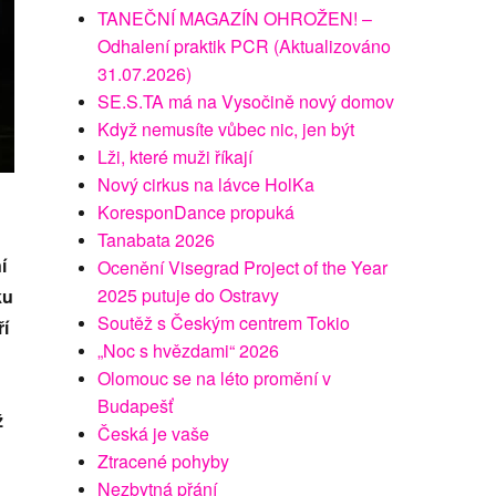
TANEČNÍ MAGAZÍN OHROŽEN! –
Odhalení praktik PCR (Aktualizováno
31.07.2026)
SE.S.TA má na Vysočině nový domov
Když nemusíte vůbec nic, jen být
Lži, které muži říkají
Nový cirkus na lávce HolKa
KoresponDance propuká
Tanabata 2026
í
Ocenění Visegrad Project of the Year
2025 putuje do Ostravy
ku
Soutěž s Českým centrem Tokio
ří
„Noc s hvězdami“ 2026
Olomouc se na léto promění v
Budapešť
ž
Česká je vaše
Ztracené pohyby
Nezbytná přání