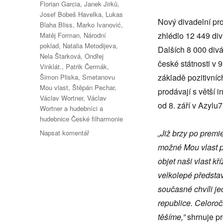
Florian Garcia
,
Janek Jirků
,
Josef Bobeš Havelka
,
Lukas
Nový divadelní pro
Blaha Bliss
,
Marko Ivanović
,
zhlédlo 12 449 div
Matěj Forman
,
Národní
poklad
,
Natalia Metodijeva
,
Dalších 8 000 div
Nela Štarková
,
Ondřej
české státnosti v
Vinklát.
,
Patrik Čermák
,
základě pozitivníc
Šimon Pliska
,
Smetanovu
Mou vlast
,
Štěpán Pechar
,
prodávají s větší 
Václav Wortner
,
Václav
od 8. září v Azylu
Wortner a hudebníci a
hudebnice České filharmonie
pro
„Již brzy po premi
Napsat komentář
text
možné Mou vlast po
s
objet naši vlast k
názvem
Divadelní
velkolepé představ
Má
současné chvíli j
vlast
republice. Celoroč
se
po
těšíme,”
shrnuje p