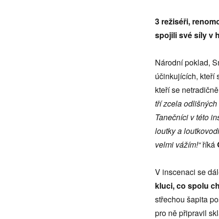
roce
vrací
3 režiséři, renom
spojili své síly 
Národní poklad, S
účinkujících, kte
kteří se netradičn
tří zcela odlišných
Tanečníci v této in
loutky a loutkovodi
velmi vážím!“
říká
V inscenaci se dál
kluci, co spolu 
střechou šapita p
pro ně připravil sk