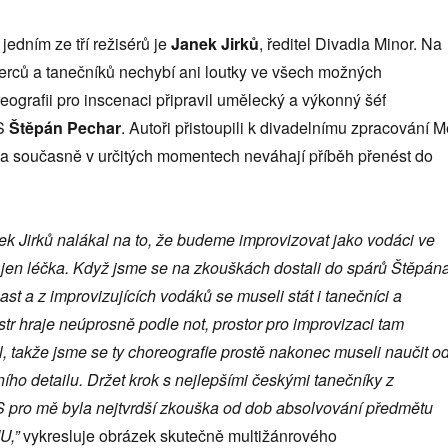
edním ze tří režisérů je
Janek Jirků
, ředitel Divadla Minor. Na
erců a tanečníků nechybí ani loutky ve všech možných
ografii pro inscenaci připravil umělecký a výkonný šéf
S
Štěpán Pechar
. Autoři přistoupili k divadelnímu zpracování M
m a současně v určitých momentech neváhají příběh přenést do
k Jirků nalákal na to, že budeme improvizovat jako vodáci ve
e jen léčka. Když jsme se na zkouškách dostali do spárů Štěpán
ast a z improvizujících vodáků se museli stát i tanečníci a
str hraje neúprosně podle not, prostor pro improvizaci tam
 takže jsme se ty choreografie prostě nakonec museli naučit o
ího detailu. Držet krok s nejlepšími českými tanečníky z
 mě byla nejtvrdší zkouška od dob absolvování předmětu
U,”
vykresluje obrázek skutečně multižánrového