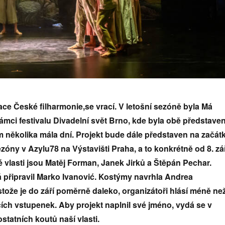
ce České filharmonie,se vrací. V letošní sezóně byla Má
ámci festivalu Divadelní svět Brno, kde byla obě představen
několika mála dní. Projekt bude dále představen na začát
zóny v Azylu78 na Výstavišti Praha, a to konkrétně od 8. zá
 vlasti jsou Matěj Forman, Janek Jirků a Štěpán Pechar.
připravil Marko Ivanović. Kostýmy navrhla Andrea
ože je do září poměrně daleko, organizátoři hlásí méně ne
ích vstupenek. Aby projekt naplnil své jméno, vydá se v
ostatních koutů naší vlasti.