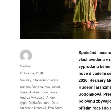
Společná inscena
vlast uvedena v r
Autor:
vyprodána během 
Martina
Publikováno:
nové divadelní se
28 května, 2026
Rubriky:
2026. Režiséry Mé
Novinky z tanečního světa
Štítky:
Hudební aranžmá 
Adriana Štefaňáková
,
Albert
Kaše
,
Andrea Sodomková
,
Sodomková. Přest
Andrea Vykysalá
,
Andrej
polovinu zbývajíc
Lyga
,
DekkaDancers
,
Dora
příštím roce i do 
Sulženko-Hoštová
,
Eva Stará
,