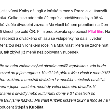
jekt tvůrců Knihy džunglí v loňském roce v Praze a v Litomyšli
áků. Celkem se odehrálo 22 repríz a návštěvnost byla 98 %.
áků vidělo divadelní záznam Mé vlasti během promítání na Den
 95 kinech po celé ČR. Film produkovala společnost
Pilot film
. N
h recenzí a diváckého ohlasu se vstupenky na další uvedení
intenzitou než v loňském roce. Na Mou vlast, která se začne hrát
78, tak zbývá již méně než polovina vstupenek.
éře se nám začala ozývat divadla napříč republikou, zda bude
zvat do jejich regionu. Vznikl tak plán s Mou vlastí v roce 202
řížem krážem a umožnit divákům i v menších městech navštívit
ení v jejich vlastním, mnohdy velmi krásném divadle. V
ednáme s divadly nebo kulturními domy v 21 městech po
ní tour jsme nazvali Má vlast Křížem krážem 2027 a moc se na 
roducent
Štěpán Kubišta
.