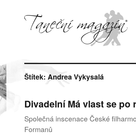
Svět tance, pohybu a hudby
Taneční magazín
Štítek:
Andrea Vykysalá
Divadelní Má vlast se po 
Společná inscenace České filharm
Formanů