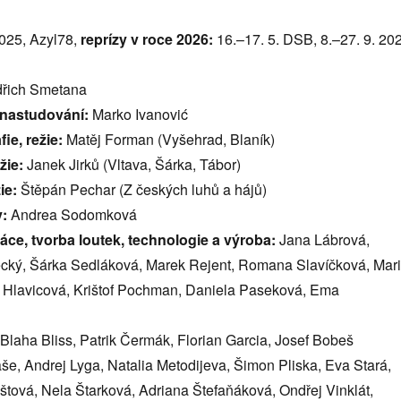
2025, Azyl78,
reprízy v roce 2026:
16.–17. 5. DSB, 8.–27. 9. 20
řich Smetana
 nastudování:
Marko Ivanović
ie, režie:
Matěj Forman (Vyšehrad, Blaník)
žie:
Janek Jirků (Vltava, Šárka, Tábor)
ie:
Štěpán Pechar (Z českých luhů a hájů)
y:
Andrea Sodomková
áce, tvorba loutek, technologie a výroba:
Jana Lábrová,
cký, Šárka Sedláková, Marek Rejent, Romana Slavíčková, Mar
e Hlavicová, Krištof Pochman, Daniela Paseková, Ema
Blaha Bliss, Patrik Čermák, Florian Garcia, Josef Bobeš
še, Andrej Lyga, Natalia Metodijeva, Šimon Pliska, Eva Stará,
tová, Nela Štarková, Adriana Štefaňáková, Ondřej Vinklát,