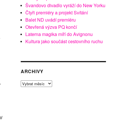
Švandovo divadlo vyráží do New Yorku
Čtyři premiéry a projekt Svítání
Balet ND uvádí premíéru
Otevřená výzva PQ končí
Laterna magika míří do Avignonu
a
Kultura jako součást cestovního ruchu
ARCHIVY
Archivy
7
ni