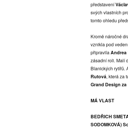
představení
Václa
svých vlastních pr
tomto ohledu před
Kromě náročné dra
vznikla pod veden
připravila
Andrea
zásadní roli. Malí
Blanických rytířů.
Rutová
, která za 
Grand Design za 
MÁ VLAST
BEDŘICH SMETAN
SODOMKOVÁ)
So