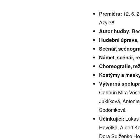
Premiéra:
12. 6. 
Azyl78
Autor hudby:
Bed
Hudební úprava,
Scénář, scénograf
Námět, scénář, re
Choreografie, rež
Kostýmy a mask
Výtvarná spolupr
Čahoun Míra Vose
Juklíková, Antoni
Sodomková
Účinkující:
Lukas 
Havelka, Albert Ka
Dora Sulženko Hoš