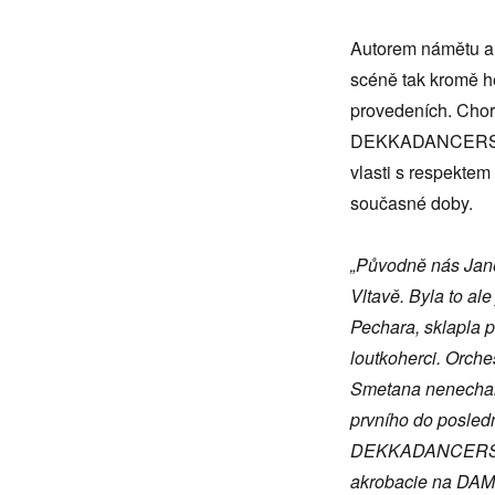
Autorem námětu a j
scéně tak kromě h
provedeních. Chore
DEKKADANCER
vlasti s respekte
současné doby.
„Původně nás Jane
Vltavě. Byla to al
Pechara, sklapla p
loutkoherci. Orche
Smetana nenechal,
prvního do posledn
DEKKADANCERS pro
akrobacie na DAM