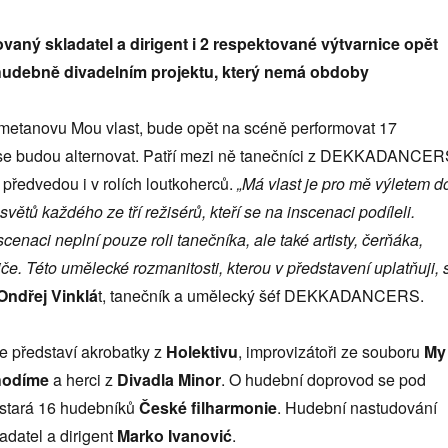
ovaný skladatel a dirigent i 2 respektované výtvarnice opět
v hudebně divadelním projektu, který nemá obdoby
metanovu Mou vlast, bude opět na scéně performovat 17
ří se budou alternovat. Patří mezi ně tanečníci z DEKKADANCER
ě předvedou i v rolích loutkoherců.
„Má vlast je pro mě výletem d
 světů každého ze tří režisérů, kteří se na inscenaci podíleli.
scenaci neplní pouze roli tanečníka, ale také artisty, čerňáka,
če. Této umělecké rozmanitosti, kterou v představení uplatňuji, 
Ondřej Vinklá
t, tanečník a umělecký šéf DEKKADANCERS.
e představí akrobatky z
Holektivu
, improvizátoři ze souboru
My
chodíme
a herci z
Divadla Minor
. O hudební doprovod se pod
ostará 16 hudebníků
České filharmonie
. Hudební nastudování
ladatel a dirigent
Marko Ivanović
.