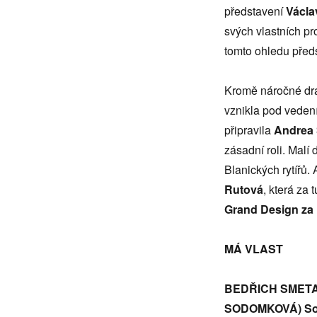
představení
Václa
svých vlastních pr
tomto ohledu před
Kromě náročné dra
vznikla pod veden
připravila
Andrea
zásadní roli. Malí
Blanických rytířů.
Rutová
, která za 
Grand Design za 
MÁ VLAST
BEDŘICH SMETAN
SODOMKOVÁ)
So