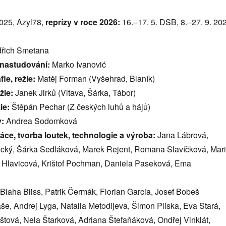
2025, Azyl78,
reprízy v roce 2026:
16.–17. 5. DSB, 8.–27. 9. 20
řich Smetana
 nastudování:
Marko Ivanović
ie, režie:
Matěj Forman (Vyšehrad, Blaník)
žie:
Janek Jirků (Vltava, Šárka, Tábor)
ie:
Štěpán Pechar (Z českých luhů a hájů)
y:
Andrea Sodomková
áce, tvorba loutek, technologie a výroba:
Jana Lábrová,
cký, Šárka Sedláková, Marek Rejent, Romana Slavíčková, Mar
e Hlavicová, Krištof Pochman, Daniela Paseková, Ema
Blaha Bliss, Patrik Čermák, Florian Garcia, Josef Bobeš
še, Andrej Lyga, Natalia Metodijeva, Šimon Pliska, Eva Stará,
tová, Nela Štarková, Adriana Štefaňáková, Ondřej Vinklát,