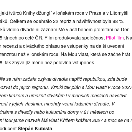
jekt tvůrců Knihy džunglí v loňském roce v Praze a v Litomyšli
áků. Celkem se odehrálo 22 repríz a návštěvnost byla 98 %.
áků vidělo divadelní záznam Mé vlasti během promítání na Den
 95 kinech po celé ČR. Film produkovala společnost
Pilot film
. N
h recenzí a diváckého ohlasu se vstupenky na další uvedení
intenzitou než v loňském roce. Na Mou vlast, která se začne hrát
78, tak zbývá již méně než polovina vstupenek.
éře se nám začala ozývat divadla napříč republikou, zda bude
zvat do jejich regionu. Vznikl tak plán s Mou vlastí v roce 202
řížem krážem a umožnit divákům i v menších městech navštívit
ení v jejich vlastním, mnohdy velmi krásném divadle. V
ednáme s divadly nebo kulturními domy v 21 městech po
ní tour jsme nazvali Má vlast Křížem krážem 2027 a moc se na 
roducent
Štěpán Kubišta
.