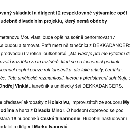
ovaný skladatel a dirigent i 2 respektované výtvarnice opět
v hudebně divadelním projektu, který nemá obdoby
metanovu Mou vlast, bude opět na scéně performovat 17
ří se budou alternovat. Patří mezi ně tanečníci z DEKKADANCER
ě předvedou i v rolích loutkoherců.
„Má vlast je pro mě výletem d
 světů každého ze tří režisérů, kteří se na inscenaci podíleli.
scenaci neplní pouze roli tanečníka, ale také artisty, čerňáka,
če. Této umělecké rozmanitosti, kterou v představení uplatňuji, 
Ondřej Vinklá
t, tanečník a umělecký šéf DEKKADANCERS.
e představí akrobatky z
Holektivu
, improvizátoři ze souboru
My
chodíme
a herci z
Divadla Minor
. O hudební doprovod se pod
ostará 16 hudebníků
České filharmonie
. Hudební nastudování
ladatel a dirigent
Marko Ivanović
.