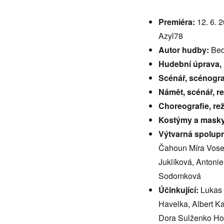
Premiéra:
12. 6. 
Azyl78
Autor hudby:
Bed
Hudební úprava,
Scénář, scénograf
Námět, scénář, re
Choreografie, rež
Kostýmy a mask
Výtvarná spolupr
Čahoun Míra Vose
Juklíková, Antoni
Sodomková
Účinkující:
Lukas 
Havelka, Albert Ka
Dora Sulženko Hoš