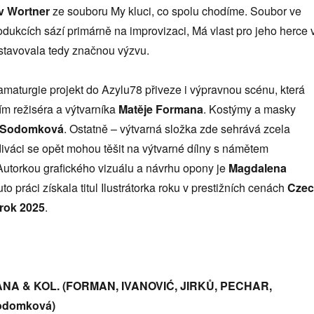
v Wortner
ze souboru My kluci, co spolu chodíme. Soubor ve
odukcích sází primárně na improvizaci, Má vlast pro jeho herce 
stavovala tedy značnou výzvu.
maturgie projekt do Azylu78 přiveze i výpravnou scénu, která
ím režiséra a výtvarníka
Matěje Formana
. Kostýmy a masky
 Sodomková
. Ostatně – výtvarná složka zde sehrává zcela
 diváci se opět mohou těšit na výtvarné dílny s námětem
 Autorkou grafického vizuálu a návrhu opony je
Magdalena
tuto práci získala titul Ilustrátorka roku v prestižních cenách
Cze
rok 2025
.
A & KOL. (FORMAN, IVANOVIĆ, JIRKŮ, PECHAR,
domková)