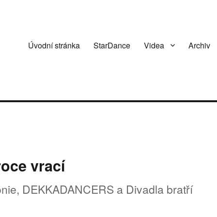
Úvodní stránka
StarDance
Videa
Archiv
roce vrací
onie, DEKKADANCERS a Divadla bratří