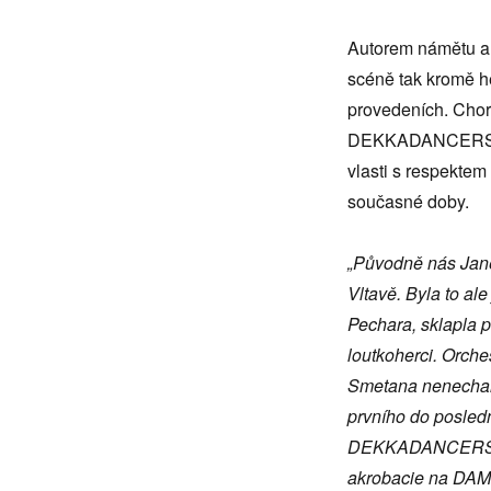
Autorem námětu a j
scéně tak kromě h
provedeních. Chore
DEKKADANCER
vlasti s respekte
současné doby.
„Původně nás Jane
Vltavě. Byla to al
Pechara, sklapla p
loutkoherci. Orche
Smetana nenechal,
prvního do posledn
DEKKADANCERS pro
akrobacie na DAM