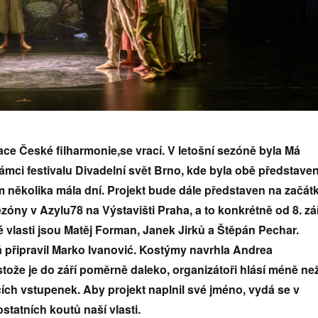
ce České filharmonie,se vrací. V letošní sezóně byla Má
ámci festivalu Divadelní svět Brno, kde byla obě představen
několika mála dní. Projekt bude dále představen na začát
zóny v Azylu78 na Výstavišti Praha, a to konkrétně od 8. zá
 vlasti jsou Matěj Forman, Janek Jirků a Štěpán Pechar.
připravil Marko Ivanović. Kostýmy navrhla Andrea
ože je do září poměrně daleko, organizátoři hlásí méně ne
ích vstupenek. Aby projekt naplnil své jméno, vydá se v
ostatních koutů naší vlasti.