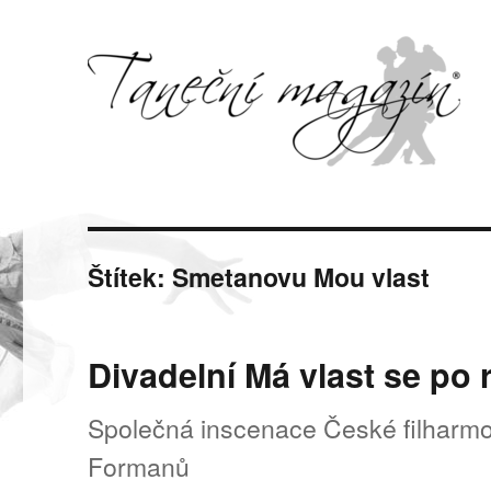
Svět tance, pohybu a hudby
Taneční magazín
Štítek:
Smetanovu Mou vlast
Divadelní Má vlast se po 
Společná inscenace České filharm
Formanů