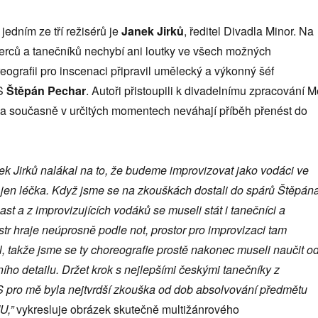
edním ze tří režisérů je
Janek Jirků
, ředitel Divadla Minor. Na
erců a tanečníků nechybí ani loutky ve všech možných
ografii pro inscenaci připravil umělecký a výkonný šéf
S
Štěpán Pechar
. Autoři přistoupili k divadelnímu zpracování M
m a současně v určitých momentech neváhají příběh přenést do
k Jirků nalákal na to, že budeme improvizovat jako vodáci ve
e jen léčka. Když jsme se na zkouškách dostali do spárů Štěpán
ast a z improvizujících vodáků se museli stát i tanečníci a
str hraje neúprosně podle not, prostor pro improvizaci tam
 takže jsme se ty choreografie prostě nakonec museli naučit o
ího detailu. Držet krok s nejlepšími českými tanečníky z
 mě byla nejtvrdší zkouška od dob absolvování předmětu
U,”
vykresluje obrázek skutečně multižánrového