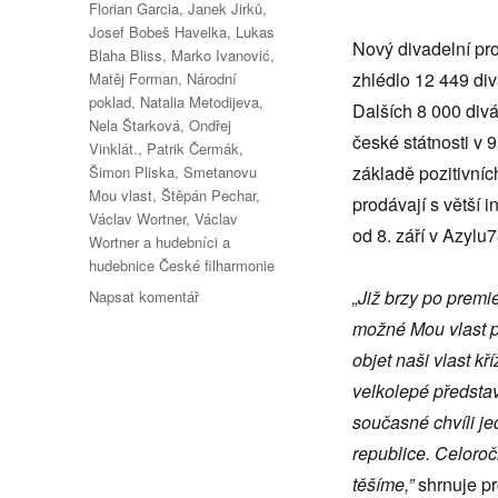
Florian Garcia
,
Janek Jirků
,
Josef Bobeš Havelka
,
Lukas
Nový divadelní pro
Blaha Bliss
,
Marko Ivanović
,
zhlédlo 12 449 div
Matěj Forman
,
Národní
poklad
,
Natalia Metodijeva
,
Dalších 8 000 div
Nela Štarková
,
Ondřej
české státnosti v
Vinklát.
,
Patrik Čermák
,
základě pozitivníc
Šimon Pliska
,
Smetanovu
Mou vlast
,
Štěpán Pechar
,
prodávají s větší 
Václav Wortner
,
Václav
od 8. září v Azylu
Wortner a hudebníci a
hudebnice České filharmonie
pro
„Již brzy po premi
Napsat komentář
text
možné Mou vlast po
s
objet naši vlast k
názvem
Divadelní
velkolepé představ
Má
současné chvíli j
vlast
republice. Celoroč
se
po
těšíme,”
shrnuje p