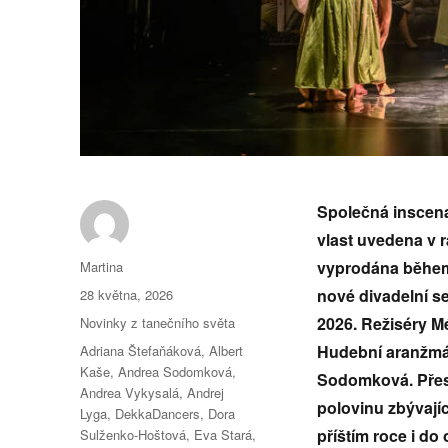
Společná inscena
vlast uvedena v r
Autor:
vyprodána během 
Martina
Publikováno:
nové divadelní se
28 května, 2026
Rubriky:
2026. Režiséry Mé
Novinky z tanečního světa
Štítky:
Hudební aranžmá 
Adriana Štefaňáková
,
Albert
Kaše
,
Andrea Sodomková
,
Sodomková. Přest
Andrea Vykysalá
,
Andrej
polovinu zbývajíc
Lyga
,
DekkaDancers
,
Dora
příštím roce i do 
Sulženko-Hoštová
,
Eva Stará
,