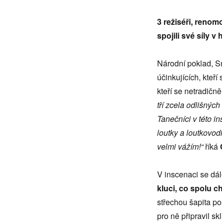
roce
vrací
3 režiséři, renom
spojili své síly 
Národní poklad, S
účinkujících, kte
kteří se netradičn
tří zcela odlišných
Tanečníci v této in
loutky a loutkovodi
velmi vážím!“
říká
V inscenaci se dál
kluci, co spolu 
střechou šapita p
pro ně připravil sk