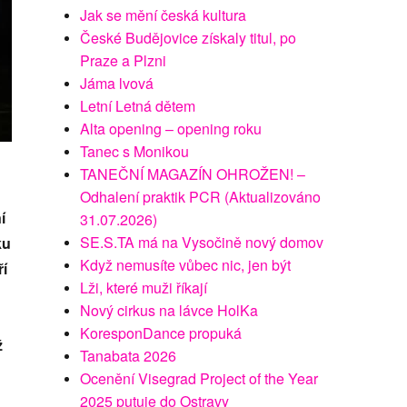
Jak se mění česká kultura
České Budějovice získaly titul, po
Praze a Plzni
Jáma lvová
Letní Letná dětem
Alta opening – opening roku
Tanec s Monikou
TANEČNÍ MAGAZÍN OHROŽEN! –
Odhalení praktik PCR (Aktualizováno
í
31.07.2026)
SE.S.TA má na Vysočině nový domov
ku
Když nemusíte vůbec nic, jen být
ří
Lži, které muži říkají
Nový cirkus na lávce HolKa
KoresponDance propuká
ž
Tanabata 2026
Ocenění Visegrad Project of the Year
2025 putuje do Ostravy