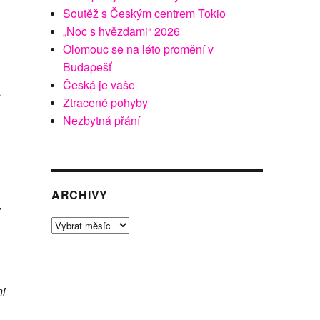
Soutěž s Českým centrem Tokio
„Noc s hvězdami“ 2026
Olomouc se na léto promění v
Budapešť
Česká je vaše
a
Ztracené pohyby
Nezbytná přání
ARCHIVY
7
Archivy
ni