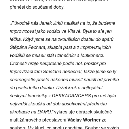
přenést do současné doby.
„Původně nás Janek Jirků nalákal na to, že budeme
improvizovat jako vodáci ve Vltavě. Byla to ale jen
léčka. Když jsme se na zkouškách dostali do spárů
Štěpána Pechara, sklapla past a z improvizujících
vodáků se museli stát i tanečníci a loutkoherci.
Orchestr hraje neúprosně podle not, prostor pro
improvizaci tam Smetana nenechal, takže jsme se ty
choreografie prostě nakonec museli naučit od prvního
do posledního detailu. Držet krok s nejlepšími
českými tanečníky z DEKKADANCERS pro mě byla
nejtvrdší zkouška od dob absolvování předmětu
akrobacie na DAMU,”
vykresluje obrázek skutečně
multižánrového představení
Václav Wortner
ze
souboru My kluci, co spolu chodíme. Soubor ve svých