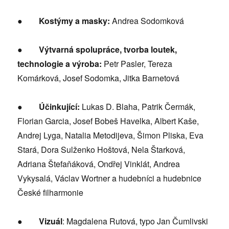
●
Kostýmy a masky:
Andrea Sodomková
●
Výtvarná spolupráce, tvorba loutek,
technologie a výroba:
Petr Pasler, Tereza
Komárková, Josef Sodomka, Jitka Barnetová
●
Účinkující:
Lukas D. Blaha, Patrik Čermák,
Florian Garcia, Josef Bobeš Havelka, Albert Kaše,
Andrej Lyga, Natalia Metodijeva, Šimon Pliska, Eva
Stará, Dora Sulženko Hoštová, Nela Štarková,
Adriana Štefaňáková, Ondřej Vinklát, Andrea
Vykysalá, Václav Wortner a hudebníci a hudebnice
České filharmonie
●
Vizuál
: Magdalena Rutová, typo Jan Čumlivski