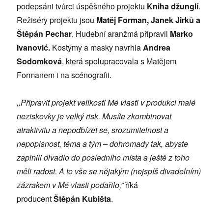
podepsáni tvůrci úspěšného projektu
Kniha džunglí
.
Režiséry projektu jsou
Matěj Forman, Janek Jirků a
Štěpán Pechar
. Hudební aranžmá připravil
Marko
Ivanović.
Kostýmy a masky navrhla
Andrea
Sodomková
, která spolupracovala s Matějem
Formanem i na scénografii.
„
Připravit projekt velikosti Mé vlasti v produkci malé
neziskovky je velký risk. Musíte zkombinovat
atraktivitu a nepodbízet se, srozumitelnost a
nepopisnost, téma a tým – dohromady tak, abyste
zaplnili divadlo do posledního místa a ještě z toho
měli radost. A to vše se nějakým (nejspíš divadelním)
zázrakem v Mé vlasti podařilo,”
říká
producent
Štěpán Kubišta
.