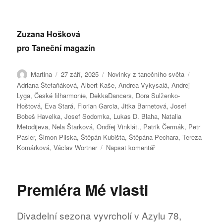
Zuzana Hošková
pro Taneční magazín
Autor:
Publikováno:
Rubriky:
Štítky:
Martina
27 září, 2025
Novinky z tanečního světa
Adriana Štefaňáková
,
Albert Kaše
,
Andrea Vykysalá
,
Andrej
Lyga
,
České filharmonie
,
DekkaDancers
,
Dora Sulženko-
Hoštová
,
Eva Stará
,
Florian Garcia
,
Jitka Barnetová
,
Josef
Bobeš Havelka
,
Josef Sodomka
,
Lukas D. Blaha
,
Natalia
Metodijeva
,
Nela Štarková
,
Ondřej Vinklát.
,
Patrik Čermák
,
Petr
Pasler
,
Šimon Pliska
,
Štěpán Kubišta
,
Štěpána Pechara
,
Tereza
pro
Komárková
,
Václav Wortner
Napsat komentář
text
s
názvem
Premiéra Mé vlasti
Divadelní
Má
vlast
Divadelní sezona vyvrcholí v Azylu 78,
míří