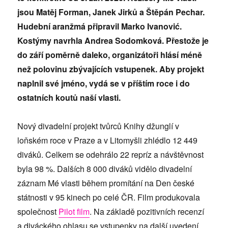
jsou Matěj Forman, Janek Jirků a Štěpán Pechar.
Hudební aranžmá připravil Marko Ivanović.
Kostýmy navrhla Andrea Sodomková. Přestože je
do září poměrně daleko, organizátoři hlásí méně
než polovinu zbývajících vstupenek. Aby projekt
naplnil své jméno, vydá se v příštím roce i do
ostatních koutů naší vlasti.
Nový divadelní projekt tvůrců Knihy džunglí v
loňském roce v Praze a v Litomyšli zhlédlo 12 449
diváků. Celkem se odehrálo 22 repríz a návštěvnost
byla 98 %. Dalších 8 000 diváků vidělo divadelní
záznam Mé vlasti během promítání na Den české
státnosti v 95 kinech po celé ČR. Film produkovala
společnost
Pilot film
. Na základě pozitivních recenzí
a diváckého ohlasu se vstupenky na další uvedení