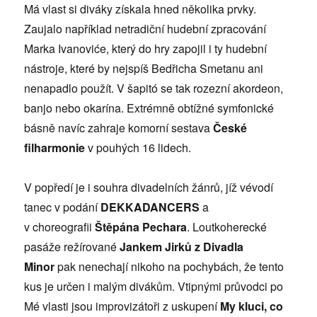
Má vlast si diváky získala hned několika prvky.
Zaujalo například netradiční hudební zpracování
Marka Ivanoviće, který do hry zapojil i ty hudební
nástroje, které by nejspíš Bedřicha Smetanu ani
nenapadlo použít. V šapitó se tak rozezní akordeon,
banjo nebo okarína. Extrémně obtížné symfonické
básně navíc zahraje komorní sestava
České
filharmonie
v pouhých 16 lidech.
V popředí je i souhra divadelních žánrů, jíž vévodí
tanec v podání
DEKKADANCERS
a
v choreografii
Štěpána Pechara
. Loutkoherecké
pasáže režírované
Jankem Jirků z Divadla
Minor
pak nenechají nikoho na pochybách, že tento
kus je určen i malým divákům. Vtipnými průvodci po
Mé vlasti jsou improvizátoři z uskupení
My kluci, co