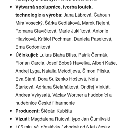
Výtvarná spolupráce, tvorba loutek,
technologie a výroba:
Jana Lábrová, Čahoun
Míra Vosecký, Šárka Sedláková, Marek Rejent,
Romana Slavíčková, Marie Juklíková, Antonie
Hlavicová, Krištof Pochman, Daniela Paseková,
Ema Sodomková
Účinkující:
Lukas Blaha Bliss, Patrik Čermák,
Florian Garcia, Josef Bobeš Havelka, Albert Kaše,
Andrej Lyga, Natalia Metodijeva, Šimon Pliska,
Eva Stará, Dora Sulženko Hoštová, Nela
Štarková, Adriana Štefaňáková, Ondřej Vinklát,
Andrea Vykysalá, Václav Wortner a hudebníci a
hudebnice České filharmonie
Producent:
Štěpán Kubišta
Vizuál
: Magdalena Rutová, typo Jan Čumlivski
105 min. vč. přestávky / vhodné od 6 let / česky