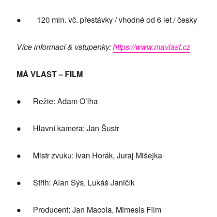
● 120 min. vč. přestávky / vhodné od 6 let / česky
Více informací & vstupenky:
https://www.mavlast.cz
MÁ VLAST – FILM
● Režie: Adam O’lha
● Hlavní kamera: Jan Šustr
● Mistr zvuku: Ivan Horák, Juraj Mišejka
● Střih: Alan Sýs, Lukáš Janičík
● Producent: Jan Macola, Mimesis Film