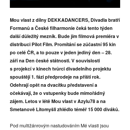
Mou vlast z dílny DEKKADANCERS, Divadla bratří
Formanů a České filharmonie čeká tento týden
další důležitý mezník. Bude jím filmová premiéra v
distribuci Pilot Film. Promítání se zúčastní 95 kin
po celé ČR, a to pouze v jeden jediný den – 28.
září na Den české státnosti. V souvislosti
s projekcí v kinech tvůrci divadelního projektu
spouštějí 1. fázi předprodeje na příští rok.
Odehrají opět na dvacítku představení a
očekávají, že o vstupenky bude mimořádný
zájem. Letos v létě Mou vlast v Azylu78 a na
Smetanově Litomyšli zhlédlo téměř 15 000 diváků.
Pod multižánrovým nastudováním Mé vlasti jsou