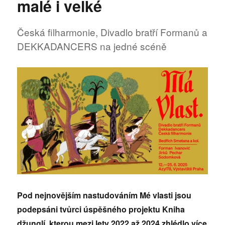
malé i velké
vlasti
Česká filharmonie, Divadlo bratří Formanů a
DEKKADANCERS na jedné scéně
Pod nejnovějším nastudováním Mé vlasti jsou
podepsáni tvůrci úspěšného projektu Kniha
džunglí, kterou mezi lety 2022 až 2024 zhlédlo více