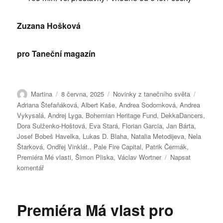
Zuzana Hošková
pro Taneční magazín
Autor:
Publikováno:
Rubriky:
Štítky:
Martina
8 června, 2025
Novinky z tanečního světa
Adriana Štefaňáková
,
Albert Kaše
,
Andrea Sodomková
,
Andrea
Vykysalá
,
Andrej Lyga
,
Bohemian Heritage Fund
,
DekkaDancers
,
Dora Sulženko-Hoštová
,
Eva Stará
,
Florian Garcia
,
Jan Bárta
,
Josef Bobeš Havelka
,
Lukas D. Blaha
,
Natalia Metodijeva
,
Nela
Štarková
,
Ondřej Vinklát.
,
Pale Fire Capital
,
Patrik Čermák
,
Premiéra Mé vlasti
,
Šimon Pliska
,
Václav Wortner
Napsat
pro
komentář
text
s
názvem
Premiéra Má vlast pro
Premiéra
Mé