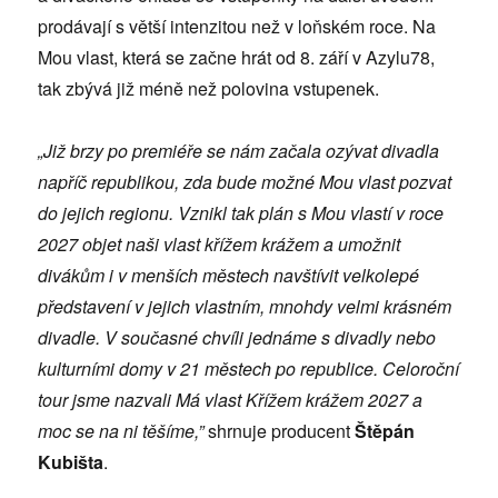
prodávají s větší intenzitou než v loňském roce. Na
Mou vlast, která se začne hrát od 8. září v Azylu78,
tak zbývá již méně než polovina vstupenek.
„Již brzy po premiéře se nám začala ozývat divadla
napříč republikou, zda bude možné Mou vlast pozvat
do jejich regionu. Vznikl tak plán s Mou vlastí v roce
2027 objet naši vlast křížem krážem a umožnit
divákům i v menších městech navštívit velkolepé
představení v jejich vlastním, mnohdy velmi krásném
divadle. V současné chvíli jednáme s divadly nebo
kulturními domy v 21 městech po republice. Celoroční
tour jsme nazvali Má vlast Křížem krážem 2027 a
moc se na ni těšíme,”
shrnuje producent
Štěpán
Kubišta
.