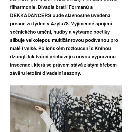
filharmonie, Divadla bratří Formanů a
DEKKADANCERS bude slavnostně uvedena
přesně za týden v Azylu78. Výjimečné spojení
scénického umění, hudby a výtvarné poetiky
slibuje velkolepou multižánrovou podívanou pro
malé i velké. Po loňském rozloučení s Knihou
džunglí tak tvůrci přicházejí s novou výpravnou
inscenací, která se právem stává zlatým hřebem
závěru letošní divadelní sezony.