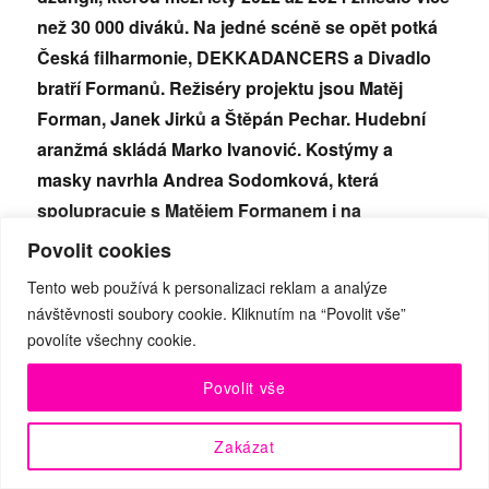
než 30 000 diváků. Na jedné scéně se opět potká
Česká filharmonie, DEKKADANCERS a Divadlo
bratří Formanů. Režiséry projektu jsou Matěj
Forman, Janek Jirků a Štěpán Pechar. Hudební
aranžmá skládá Marko Ivanović. Kostýmy a
masky navrhla Andrea Sodomková, která
spolupracuje s Matějem Formanem i na
scénografii. Na multižánrovou scénickou
Povolit cookies
podívanou v síti GoOut zbývá už jen polovina
Tento web používá k personalizaci reklam a analýze
dostupných vstupenek. Premiéra se uskuteční 12.
návštěvnosti soubory cookie. Kliknutím na “Povolit vše”
června v Azylu78. Poté se projekt přesune na
povolíte všechny cookie.
festival Smetanova Litomyšl, kde byly jeho reprízy
Povolit vše
vyprodány během dvou dní.
Zakázat
Má vlast se začala zkoušet na konci března 2025.
Koncem dubna se zkoušení přesunulo do atraktivních