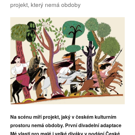
projekt, který nemá obdoby
do
kin
Na scénu míří projekt, jaký v českém kulturním
prostoru nemá obdoby. První divadelní adaptace
Mé vlasti pro malé i velké diváky v podání České