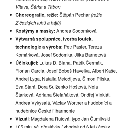
Vltava, Šárka a Tábor)
Choreografie, režie:
Štěpán Pechar
(režie
Z
českých luhů a hájů)
Kostýmy a masky:
Andrea Sodomková
Výtvarná spolupráce, tvorba loutek,
technologie a výroba:
Petr Pasler, Tereza
Komárková, Josef Sodomka, Jitka Barnetová
Účinkující:
Lukas D. Blaha, Patrik Čermák,
Florian Garcia, Josef Bobeš Havelka, Albert Kaše,
Andrej Lyga, Natalia Metodijeva, Šimon Pliska,
Eva Stará, Dora Sulženko Hoštová, Nela
Štarková, Adriana Štefaňáková, Ondřej Vinklát,
Andrea Vykysalá, Václav Wortner a hudebníci a
hudebnice České filharmonie
Vizuál
: Magdalena Rutová, typo Jan Čumlivski
105 min. vč. přestávky / vhodné od 6 let / česky