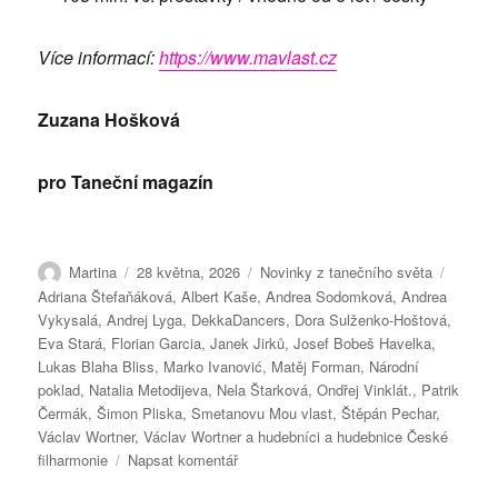
Více informací:
https://www.mavlast.cz
Zuzana Hošková
pro Taneční magazín
Autor:
Publikováno:
Rubriky:
Štítky:
Martina
28 května, 2026
Novinky z tanečního světa
Adriana Štefaňáková
,
Albert Kaše
,
Andrea Sodomková
,
Andrea
Vykysalá
,
Andrej Lyga
,
DekkaDancers
,
Dora Sulženko-Hoštová
,
Eva Stará
,
Florian Garcia
,
Janek Jirků
,
Josef Bobeš Havelka
,
Lukas Blaha Bliss
,
Marko Ivanović
,
Matěj Forman
,
Národní
poklad
,
Natalia Metodijeva
,
Nela Štarková
,
Ondřej Vinklát.
,
Patrik
Čermák
,
Šimon Pliska
,
Smetanovu Mou vlast
,
Štěpán Pechar
,
Václav Wortner
,
Václav Wortner a hudebníci a hudebnice České
pro
filharmonie
Napsat komentář
text