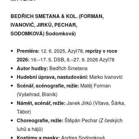
BEDŘICH SMETANA & KOL. (FORMAN,
IVANOVIĆ, JIRKŮ, PECHAR,
SODOMKOVÁ)
Sodomková)
Premiéra:
12. 6. 2025, Azyl78,
reprízy v roce
2026:
16.–17. 5. DSB, 8.–27. 9. 2026 Azyl78
Autor hudby:
Bedřich Smetana
Hudební úprava, nastudování:
Marko Ivanović
Scénář, scénografie, režie:
Matěj Forman
(Vyšehrad, Blaník)
Námět, scénář, režie:
Janek Jirků (Vltava, Šárka,
Tábor)
Choreografie, režie:
Štěpán Pechar (Z českých
luhů a hájů)
Kostýmy a masky:
Andrea Sodomková