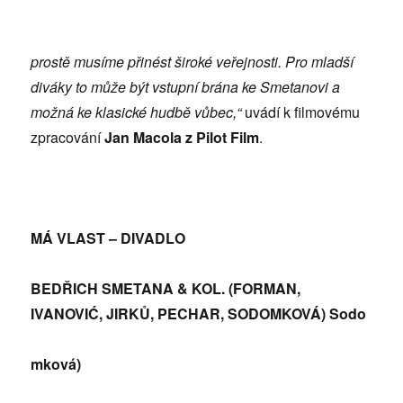
prostě musíme přinést široké veřejnosti. Pro mladší
diváky to může být vstupní brána ke Smetanovi a
možná ke klasické hudbě vůbec,“
uvádí k filmovému
zpracování
Jan Macola z Pilot Film
.
MÁ VLAST – DIVADLO
BEDŘICH SMETANA & KOL. (FORMAN,
IVANOVIĆ, JIRKŮ, PECHAR, SODOMKOVÁ)
Sodo
mková)