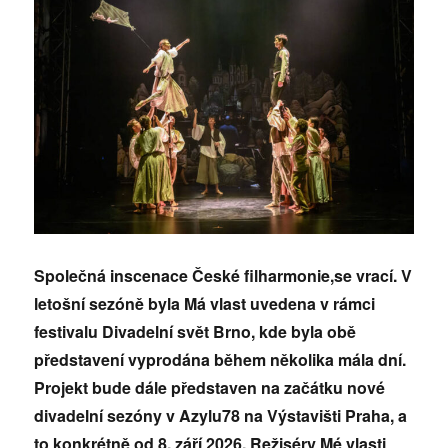
Společná inscenace České filharmonie,se vrací. V
letošní sezóně byla Má vlast uvedena v rámci
festivalu Divadelní svět Brno, kde byla obě
představení vyprodána během několika mála dní.
Projekt bude dále představen na začátku nové
divadelní sezóny v Azylu78 na Výstavišti Praha, a
to konkrétně od 8. září 2026. Režiséry Mé vlasti