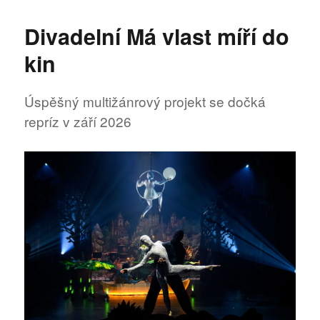
s
názvem
Divadelní Má vlast míří do
Divadelní
Má
kin
vlast
se
po
Úspěšný multižánrový projekt se dočká
roce
repríz v září 2026
vrací