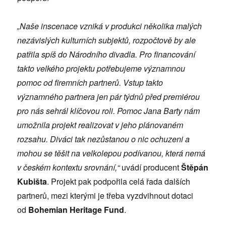
„Naše inscenace vzniká v produkci několika malých
nezávislých kulturních subjektů, rozpočtově by ale
patřila spíš do Národního divadla. Pro financování
takto velkého projektu potřebujeme významnou
pomoc od firemních partnerů. Vstup takto
významného partnera jen pár týdnů před premiérou
pro nás sehrál klíčovou roli. Pomoc Jana Barty nám
umožnila projekt realizovat v jeho plánovaném
rozsahu. Diváci tak nezůstanou o nic ochuzeni a
mohou se těšit na velkolepou podívanou, která nemá
v českém kontextu srovnání,“
uvádí producent
Štěpán
Kubišta
. Projekt pak podpořila celá řada dalších
partnerů, mezi kterými je třeba vyzdvihnout dotaci
od
Bohemian Heritage Fund
.