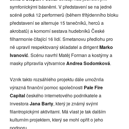
symfonickými básněmi. V představení se na jedné
scéně potká 12 performerů (během třítýdenního bloku
představení se alternuje 15 tanečníků, herců a
akrobatů) a komorní sestava hudebníků České
filharmonie čítající 16 lidí. Smetanovu předlohu pro
ně upravil respektovaný skladatel a dirigent
Marko
Ivanović
. Scénu navrhl Matěj Forman a kostýmy a
masky připravila výtvarnice
Andrea Sodomková
.
Vznik takto rozsáhlého projektu dále umožnila
výrazná finanční pomoc společnosti
Pale Fire
Capital
českého internetového podnikatele a
investora
Jana Barty
, který je známý svými
filantropickými aktivitami. Má vlast je tak dalším
kulturním projektem, který se mohl opřít o jeho
podporu.