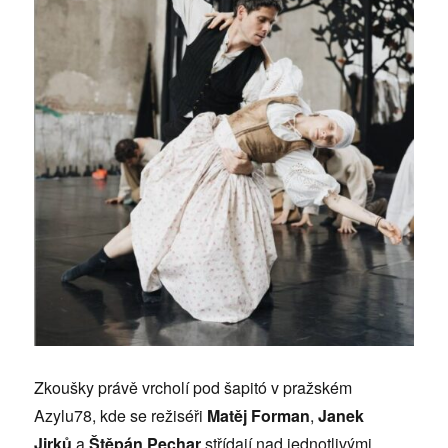
Zkoušky právě vrcholí pod šapitó v pražském
Azylu78, kde se režiséři
Matěj Forman
,
Janek
Jirků
a
Štěpán Pechar
střídají nad jednotlivými