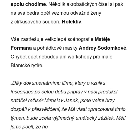
spolu chodíme
. Několik akrobatických čísel si pak
na svá bedra opět vezmou odvážné ženy
z cirkusového souboru
Holektiv
.
Vše zastřešuje velkolepá scénografie
Matěje
Formana
a pohádkové masky
Andrey Sodomkové
.
Chybět opět nebudou ani workshopy pro malé
Blanické rytíře.
„Díky dokumentárnímu filmu, který o vzniku
inscenace po celou dobu příprav v naší produkci
natáčel režisér Miroslav Janek, jsme velmi brzy
dospěli k přesvědčení, že Má vlast zpracovaná tímto
týmem bude zcela výjimečný umělecký zážitek. Měli
jsme pocit, že ho