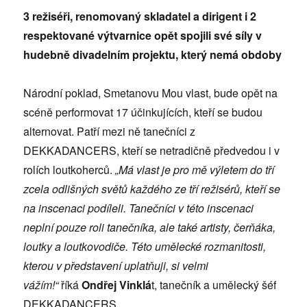
3 režiséři, renomovaný skladatel a dirigent i 2
respektované výtvarnice opět spojili své síly v
hudebně divadelním projektu, který nemá obdoby
Národní poklad, Smetanovu Mou vlast, bude opět na
scéně performovat 17 účinkujících, kteří se budou
alternovat. Patří mezi ně tanečníci z
DEKKADANCERS, kteří se netradičně předvedou i v
rolích loutkoherců.
„Má vlast je pro mě výletem do tří
zcela odlišných světů každého ze tří režisérů, kteří se
na inscenaci podíleli. Tanečníci v této inscenaci
neplní pouze roli tanečníka, ale také artisty, čerňáka,
loutky a loutkovodiče. Této umělecké rozmanitosti,
kterou v představení uplatňuji, si velmi
vážím!“
říká
Ondřej Vinklá
t, tanečník a umělecký šéf
DEKKADANCERS.