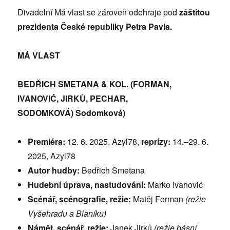
Divadelní Má vlast se zároveň odehraje pod
záštitou
prezidenta České republiky Petra Pavla.
MÁ VLAST
BEDŘICH SMETANA & KOL. (FORMAN,
IVANOVIĆ, JIRKŮ, PECHAR,
SODOMKOVÁ)
Sodomková)
Premiéra:
12. 6. 2025, Azyl78,
reprízy:
14.–29. 6.
2025, Azyl78
Autor hudby:
Bedřich Smetana
Hudební úprava, nastudování:
Marko Ivanović
Scénář, scénografie, režie:
Matěj Forman
(re
žie
Vyšehradu a Blaníku)
Námět, scénář, režie:
Janek Jirků
(režie básní