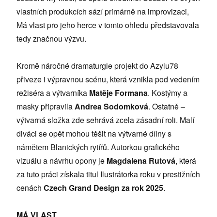
vlastních produkcích sází primárně na improvizaci,
Má vlast pro jeho herce v tomto ohledu představovala
tedy značnou výzvu.
Kromě náročné dramaturgie projekt do Azylu78
přiveze i výpravnou scénu, která vznikla pod vedením
režiséra a výtvarníka
Matěje Formana
. Kostýmy a
masky připravila
Andrea Sodomková
. Ostatně –
výtvarná složka zde sehrává zcela zásadní roli. Malí
diváci se opět mohou těšit na výtvarné dílny s
námětem Blanických rytířů. Autorkou grafického
vizuálu a návrhu opony je
Magdalena Rutová
, která
za tuto práci získala titul Ilustrátorka roku v prestižních
cenách
Czech Grand Design za rok 2025
.
MÁ VLAST