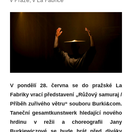
V pondělí 28. června se do pražské La
Fabriky vrací představení „Růžový samuraj /
Příběh zuřivého větru“ souboru Burki&com.
Taneční gesamtkunstwerk hledající nového
hrdinu v režii a choreografii Jany
Burkiewiczové se bude hrát před diváky