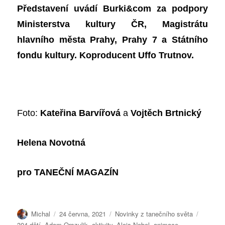
Představení uvádí Burki&com za podpory
Ministerstva kultury ČR, Magistrátu
hlavního města Prahy, Prahy 7 a Státního
fondu kultury. Koproducent Uffo Trutnov.
Foto:
Kateřina Barvířová
a
Vojtěch Brtnický
Helena Novotná
pro
TANE
Č
NÍ MAGAZ
Í
N
Autor:
Publikováno:
Rubriky:
Štítky:
Michal
24 června, 2021
Novinky z tanečního světa
304 dětí
,
Adam Orszulik
,
aktivity
,
Alois Nebel
,
animace
,