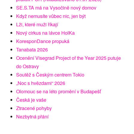
SE.S.TA má na Vysočině nový domov
Když nemusíte vůbec nic, jen být
Lži, které muži říkají
Nový cirkus na lávce HolKa
KoresponDance propuká
Tanabata 2026
Ocenění Visegrad Project of the Year 2025 putuje
do Ostravy
Soutěž s Českým centrem Tokio
„Noc s hvězdami“ 2026
Olomouc se na léto promění v Budapešť
Česká je vaše
Ztracené pohyby
Nezbytná přání