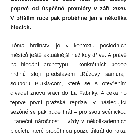
poprvé od úspěšné premiéry v září 2020.
V příštím roce pak proběhne jen v několika
blocích.
Téma hrdinství je v kontextu posledních
měsíců ještě aktuálnější než kdy dříve. A právě
na hledání archetypu i konkrétních podob
hrdinů stojí představení „Růžový samuraj“
souboru Burki&com, které se s otevřením
divadel znovu vrací do La Fabriky. A čeká ho
teprve první pražská repríza. V následující
sezóně se pak bude hrát – pro svou scénickou
i taneční náročnost – vždy v několikadenních
blocích, které proběhnou pouze třikrát do roka.