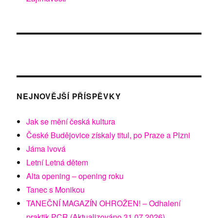
NEJNOVĚJŠÍ PŘÍSPĚVKY
Jak se mění česká kultura
České Budějovice získaly titul, po Praze a Plzni
Jáma lvová
Letní Letná dětem
Alta opening – opening roku
Tanec s Monikou
TANEČNÍ MAGAZÍN OHROŽEN! – Odhalení
praktik PCR (Aktualizováno 31.07.2026)