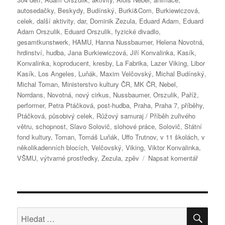
autosedačky
,
Beskydy
,
Budínský
,
Burki&Com
,
Burkiewiczová
,
celek
,
další aktivity
,
dar
,
Dominik Zezula
,
Eduard Adam
,
Eduard
Adam Orszulik
,
Eduard Orszulik
,
fyzické divadlo
,
gesamtkunstwerk
,
HAMU
,
Hanna Nussbaumer
,
Helena Novotná
,
hrdinství
,
hudba
,
Jana Burkiewiczová
,
Jiří Konvalinka
,
Kasík
,
Konvalinka
,
koproducent
,
kresby
,
La Fabrika
,
Lazer Viking
,
Libor
Kasík
,
Los Angeles
,
Luňák
,
Maxim Velčovský
,
Michal Budínský
,
Michal Toman
,
Ministerstvo kultury ČR
,
MK ČR
,
Nebel
,
Norrdans
,
Novotná
,
nový cirkus
,
Nussbaumer
,
Orszulik
,
Paříž
,
performer
,
Petra Ptáčková
,
post-hudba
,
Praha
,
Praha 7
,
příběhy
,
Ptáčková
,
působivý celek
,
Růžový samuraj / Příběh zuřivého
větru
,
schopnost
,
Slavo Solovič
,
slohové práce
,
Solovič
,
Státní
fond kultury
,
Toman
,
Tomáš Luňák
,
Uffo Trutnov
,
v 11 školách
,
v
několikadenních blocích
,
Velčovský
,
Viking
,
Viktor Konvalinka
,
pro
VŠMU
,
výtvarné prostředky
,
Zezula
,
zpěv
Napsat komentář
text
s
názvem
Vizuálně-
pohybov
HLE
Hledat:
výprava