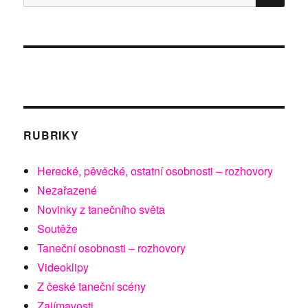
za
hrdinou
dneška
RUBRIKY
Herecké, pěvěcké, ostatní osobnosti – rozhovory
Nezařazené
Novinky z tanečního světa
Soutěže
Taneční osobnosti – rozhovory
Videoklipy
Z české taneční scény
Zajímavosti