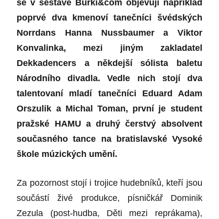
se v sestavě Burki&com objevují například
poprvé dva kmenoví tanečníci švédských
Norrdans Hanna Nussbaumer a Viktor
Konvalinka, mezi jiným zakladatel
Dekkadencers a někdejší sólista baletu
Národního divadla. Vedle nich stojí dva
talentovaní mladí tanečníci Eduard Adam
Orszulik a Michal Toman, první je student
pražské HAMU a druhý čerstvý absolvent
současného tance na bratislavské Vysoké
škole múzických umění.
Za pozornost stojí i trojice hudebníků, kteří jsou
součástí živé produkce, písničkář Dominik
Zezula (post-hudba, Děti mezi reprákama),