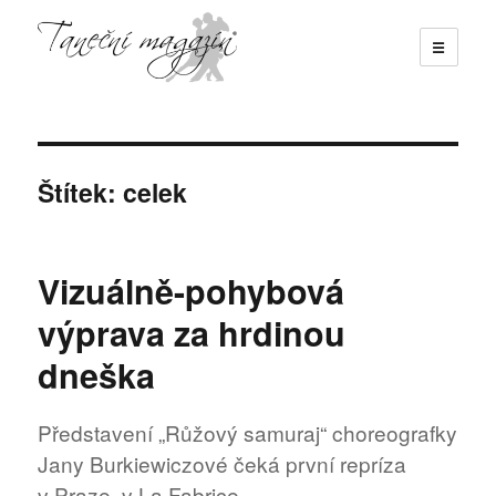
☰
Taneční magazín
Štítek:
celek
Vizuálně-pohybová
výprava za hrdinou
dneška
Představení „Růžový samuraj“ choreografky
Jany Burkiewiczové čeká první repríza
v Praze, v La Fabrice