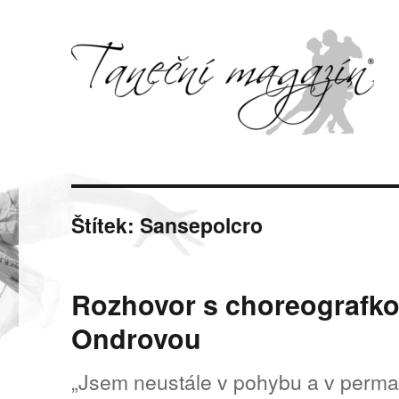
Svět tance, pohybu a hudby
Taneční magazín
Štítek:
Sansepolcro
Rozhovor s choreografko
Ondrovou
„Jsem neustále v pohybu a v perman