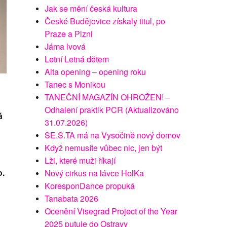
Jak se mění česká kultura
České Budějovice získaly titul, po
Praze a Plzni
Jáma lvová
Letní Letná dětem
Alta opening – opening roku
Tanec s Monikou
TANEČNÍ MAGAZÍN OHROŽEN! –
Odhalení praktik PCR (Aktualizováno
á
31.07.2026)
SE.S.TA má na Vysočině nový domov
Když nemusíte vůbec nic, jen být
Lži, které muži říkají
o.
Nový cirkus na lávce HolKa
KoresponDance propuká
Tanabata 2026
Ocenění Visegrad Project of the Year
2025 putuje do Ostravy