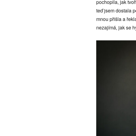
pochopila, jak tvoř
teď jsem dostala 
mnou přišla a řekl
nezajímá, jak se h