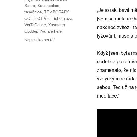
Same
,
Sansepolcro
,
„Je to tak, bavil m
tanečnice
,
TEMPORARY
jsem se měla rozho
COLLECTIVE
,
Tichomluva
,
VerTeDance
,
Yasmeen
nakonec zvítězil t
Godder
,
You are here
lyžování, musela b
pro
Napsat komentář
text
s
Když jsem byla mal
názvem
seděla a pozorova
Rozhovor
znamenalo, že nic 
s
choreografkou
vždycky moc ráda. 
a
sebou. Teď už na 
tanečnicí
meditace.“
Terezou
Ondrovou