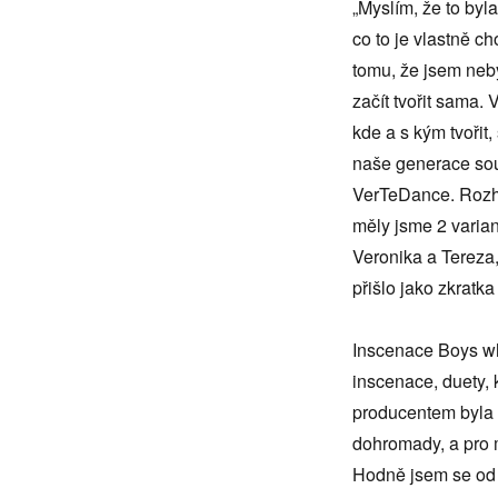
„Myslím, že to byla
co to je vlastně c
tomu, že jsem neby
začít tvořit sama. 
kde a s kým tvořit
naše generace souč
VerTeDance. Rozho
měly jsme 2 varia
Veronika a Tereza,
přišlo jako zkratka
Inscenace Boys who
inscenace, duety, 
producentem byla 
dohromady, a pro m
Hodně jsem se od 