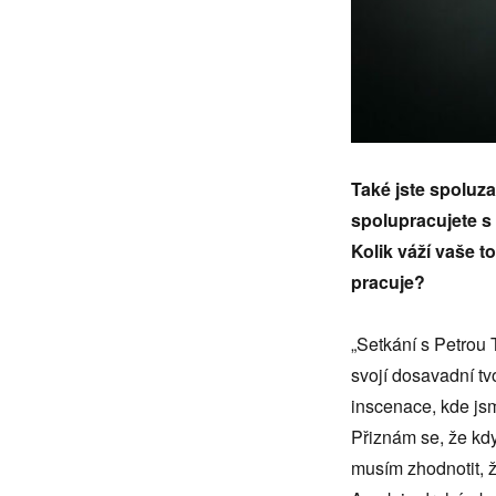
Také jste spoluz
spolupracujete s
Kolik váží vaše 
pracuje?
„Setkání s Petrou 
svojí dosavadní tvo
inscenace, kde jsme
Přiznám se, že kd
musím zhodnotit, ž