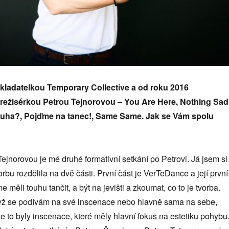
akladatelkou Temporary Collective a od roku 2016
 režisérkou Petrou Tejnorovou – You Are Here, Nothing Sad
touha?, Pojďme na tanec!, Same Same. Jak se Vám spolu
Tejnorovou je mé druhé formativní setkání po Petrovi. Já jsem si
rbu rozdělila na dvě části. První část je VerTeDance a její první
 měli touhu tančit, a být na jevišti a zkoumat, co to je tvorba.
yž se podívám na své inscenace nebo hlavně sama na sebe,
e to byly inscenace, které měly hlavní fokus na estetiku pohybu