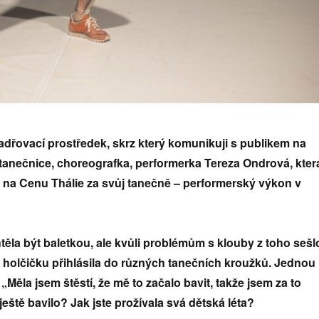
adřovací prostředek, skrz který komunikuji s publikem na
á tanečnice, choreografka, performerka Tereza Ondrová, kter
na Cenu Thálie za svůj tanečně – performerský výkon v
ěla být baletkou, ale kvůli problémům s klouby z toho sešl
 holčičku přihlásila do různých tanečních kroužků. Jednou
 „Měla jsem štěstí, že mě to začalo bavit, takže jsem za to
eště bavilo? Jak jste prožívala svá dětská léta?