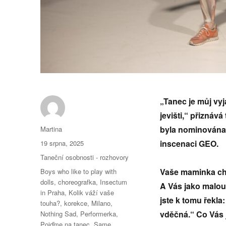
„Tanec je můj vyj
jevišti,“ přiznáv
Autor:
byla nominována 
Martina
Publikováno:
inscenaci GEO.
19 srpna, 2025
Rubriky:
Taneční osobnosti - rozhovory
Štítky:
Vaše maminka cht
Boys who like to play with
dolls
,
choreografka
,
Insectum
A Vás jako malou
in Praha
,
Kolik váží vaše
jste k tomu řekla:
touha?
,
korekce
,
Milano
,
vděčná.“ Co Vás j
Nothing Sad
,
Performerka
,
Pojďme na tanec
,
Same