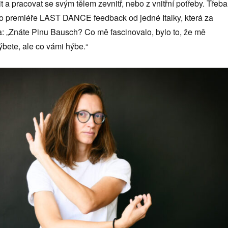
it a pracovat se svým tělem zevnitř, nebo z vnitřní potřeby. Třeba
po premiéře LAST DANCE feedback od jedné Italky, která za
a: „Znáte Pinu Bausch? Co mě fascinovalo, bylo to, že mě
ýbete, ale co vámi hýbe.“