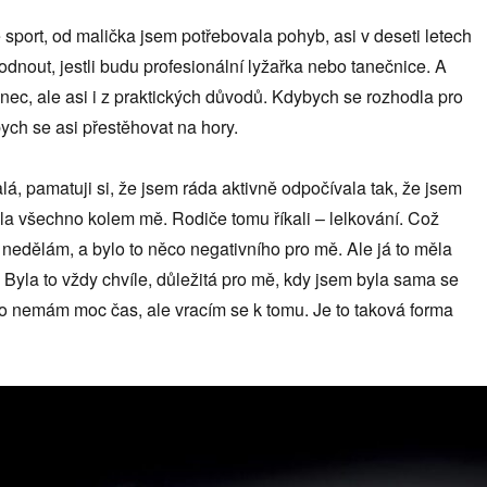
ě sport, od malička jsem potřebovala pohyb, asi v deseti letech
dnout, jestli budu profesionální lyžařka nebo tanečnice. A
anec, ale asi i z praktických důvodů. Kdybych se rozhodla pro
ych se asi přestěhovat na hory.
á, pamatuji si, že jsem ráda aktivně odpočívala tak, že jsem
la všechno kolem mě. Rodiče tomu říkali – lelkování. Což
nedělám, a bylo to něco negativního pro mě. Ale já to měla
Byla to vždy chvíle, důležitá pro mě, kdy jsem byla sama se
to nemám moc čas, ale vracím se k tomu. Je to taková forma