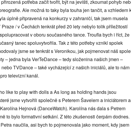
 přirozená potřeba začít tvořit, být na jevišti, zkoumat pohyb ne
horeografie. Ale možná to taky byla touha jen tančit, a vzhledem 
la úplně připravená na konkurzy v zahraničí, tak jsem musela
V Praze / v Čechách tenkrát před 20 lety nebylo tolik příležitostí
, spolupracovat v oboru současného tance. Troufla bych i říct, že
asný tanec spoluvytvořila. Tak z této potřeby vznikl spolek
dovaly jsme se tenkrát s Veronikou, jak pojmenovat náš spole
nty – jedna byla VerTeDance – tedy složenina našich jmen –
 nebo TVDance – také vycházející z našich iniciálů, ale to nám
 pro televizní kanál.
 like to play with dolls a As long as holding hands jsou
které jsme vytvořili společně s Peterem Šavelem a iniciátorem a
Karolína Hejnová (DanceWatch). Karolína nás dala s Petrem
ě to bylo formativní setkání. Z této zkušenosti čerpám dodnes.
Petra naučila, asi bych to pojmenovala jako moment, kdy jsem