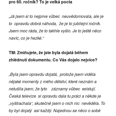
pro 60. ročník? To je velká pocta
„Já jsem si to nejprve vůbec neuvědomovala, ale je
to opravdu dobrá náhoda, že je to jubilejní ročník.
Jsem moc ráda, že to takhle vyšlo. Je to ještě něco
navíc, co je hezké.“
TM: Zmiňujete, že jste byla dojatá během
zhlédnutí dokumentu. Co Vás dojalo nejvíce?
„Byla jsem opravdu dojatá, protože jsem viděla
nějaké momenty z mého dětství, které neznám a
netušila jsem, že tyto záznamy vůbec existují.
Česká televize si opravdu dala tu práci a někde je
„vyštrachala“, skutečně jsem o nich nic nevěděla. To
by byl dojatý asi každý. Najednou se něco o sobě