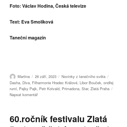
Foto: Václav Hodina, Česká televize
Text: Eva Smolíková
Taneční magazín
Autor:
Publikováno:
Rubriky:
Štítky:
Martina
26 září, 2023
Novinky z tanečního světa
Dasha
,
Diva
,
Filharmonie Hradec Králové
,
Libor Bouček
,
ondřej
ruml
,
Pajky Pajk
,
Petr Kotvald
,
Primadona
,
Star
,
Zlatá Praha
pro
Napsat komentář
text
s
názvem
60.ročník festivalu Zlatá
Dasha
ukončila