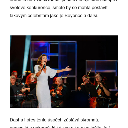
světové konkurence, směle by se mohla postavit
takovým celebritám jako je Beyoncé a další.
Dasha i přes tento úspěch zůstává skromná,
pracovitá a pokorná. Nikdy se nikam netlačila, její