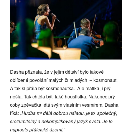
Dasha přiznala, že v jejím dětství bylo takové
oblíbené povolání malých či mladých – kosmonaut.
A tak si přála být kosmonautka. Ale matika jí prý
nešla. Tak chtěla být také houslistka. Nakonec prý
coby zpěvačka létá svým vlastním vesmírem. Dasha
říká:
„Hudba mi dělá dobrou náladu, je to společný,
srozumitelný a nekomplikovaný jazyk světa. Je to
naprosto přátelské území.“