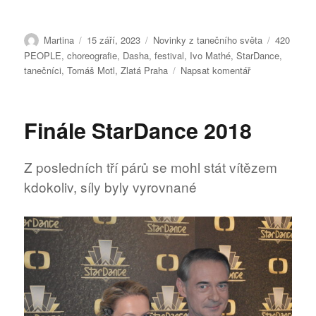
Autor:
Publikováno:
Rubriky:
Štítky:
Martina
15 září, 2023
Novinky z tanečního světa
420
PEOPLE
,
choreografie
,
Dasha
,
festival
,
Ivo Mathé
,
StarDance
,
pro
tanečníci
,
Tomáš Motl
,
Zlatá Praha
Napsat komentář
text
s
názvem
Finále StarDance 2018
60.ročník
festivalu
Zlatá
Z posledních tří párů se mohl stát vítězem
Praha
kdokoliv, síly byly vyrovnané
už
čeká
za
dveřmi