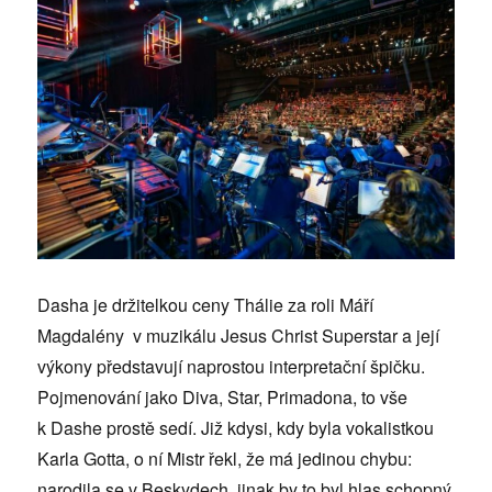
Dasha je držitelkou ceny Thálie za roli Máří
Magdalény v muzikálu Jesus Christ Superstar a její
výkony představují naprostou interpretační špičku.
Pojmenování jako Diva, Star, Primadona, to vše
k Dashe prostě sedí. Již kdysi, kdy byla vokalistkou
Karla Gotta, o ní Mistr řekl, že má jedinou chybu:
narodila se v Beskydech, jinak by to byl hlas schopný