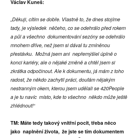
Václav Kuneš:
„Děkuji, cítím se dobře. Vlastně to, že dnes stojíme
tady, je výsledek něčeho, co se odehrálo před rokem
a půl a všechno dokumentování sezóny se odehrálo
mnohem dříve, než jsem si dával tu zmíněnou
přestávku. Možná jsem ani nepřemýšlel úplně o
konci kariéry, ale o nějaké změně a chtěl jsem si
zkrátka odpočinout. Ale k dokumentu, já mám z toho
radost, že někdo zachytil práci, doufám nějakým
nestranným okem, kterou jsem udělali se 420People
a je tu navíc místo, kde to všechno někdo může ještě
zhlédnout!“
TM: Máte tedy takový vnitřní pocit, třeba něco
jako naplnění života, že jste se tím dokumentem