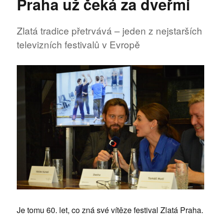
Praha už čeká za dveřmi
svým
koncertem
60.ročník
Zlatá tradice přetrvává – jeden z nejstarších
Zlaté
televizních festivalů v Evropě
Prahy
Je tomu 60. let, co zná své vítěze festival Zlatá Praha.