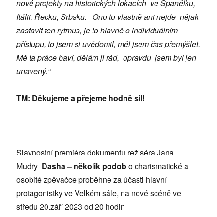
nové projekty na historických lokacích ve Španělku,
Itálii, Řecku, Srbsku. Ono to vlastně ani nejde nějak
zastavit ten rytmus, je to hlavně o individuálním
přístupu, to jsem si uvědomil, měl jsem čas přemýšlet.
Mě ta práce baví, dělám ji rád, opravdu jsem byl jen
unavený.“
TM: Děkujeme a přejeme hodně sil!
Slavnostní premiéra dokumentu režiséra Jana
Mudry
Dasha – několik podob
o charismatické a
osobité zpěvačce proběhne za účasti hlavní
protagonistky ve Velkém sále, na nové scéně ve
středu 20.září 2023 od 20 hodin