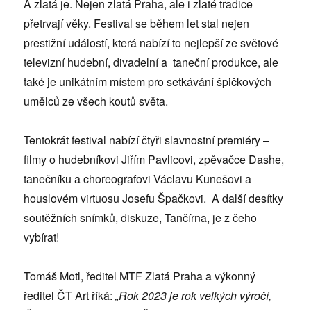
A zlatá je. Nejen zlatá Praha, ale i zlaté tradice
přetrvají věky. Festival se během let stal nejen
prestižní událostí, která nabízí to nejlepší ze světové
televizní hudební, divadelní a taneční produkce, ale
také je unikátním místem pro setkávání špičkových
umělců ze všech koutů světa.
Tentokrát festival nabízí čtyři slavnostní premiéry –
filmy o hudebníkovi Jiřím Pavlicovi, zpěvačce Dashe,
tanečníku a choreografovi Václavu Kunešovi a
houslovém virtuosu Josefu Špačkovi. A další desítky
soutěžních snímků, diskuze, Tančírna, je z čeho
vybírat!
Tomáš Motl, ředitel MTF Zlatá Praha a výkonný
ředitel ČT Art říká:
„Rok 2023 je rok velkých výročí,