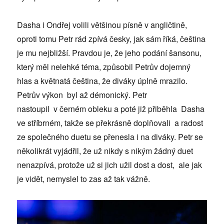
Dasha i Ondřej volili většinou písně v angličtině,
oproti tomu Petr rád zpívá česky, jak sám říká, čeština
je mu nejbližší. Pravdou je, že jeho podání šansonu,
který měl nelehké téma, způsobil Petrův dojemný
hlas a květnatá čeština, že diváky úplně mrazilo.
Petrův výkon byl až démonický. Petr
nastoupil v černém obleku a poté již přiběhla Dasha
ve stříbrném, takže se překrásně doplňovali a radost
ze společného duetu se přenesla i na diváky. Petr se
několikrát vyjádřil, že už nikdy s nikým žádný duet
nenazpívá, protože už si jich užil dost a dost, ale jak
je vidět, nemyslel to zas až tak vážně.