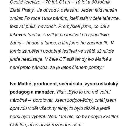
České televize – 70 let, Čt art – 10 let a 60.ročník
Zlaté Prahy. Je důvod k oslavám. Jeden fakt musím
zmínit: Po roce 1989 pánům, kteří stáli v čele televize,
festival příliš ‚nevoněl‘. Přemýšleli jsme, co dál s
takovou tradicí. Zúžili jsme festival na specifické
žánry – hudbu a tanec, a tím jsme ho zachránili. V
tomto zaměření podobný festival ve světě už nikde
jinde neexistuje. V čele ČT stál tehdy Ivo Mathé a
není proto náhoda, že je letos členem poroty.“
Ivo Mathé, producent, scénárista, vysokoškolský
pedagog a manažer,
říká: „Bylo to pro mě velmi
náročné – porotovat. Jsem zodpovědný, chtěl jsem
opravdu vidět všechny filmy, to bylo těžké a ještě
horší bylo vybírat. Není tam nic, co by nebylo kvalitní.
Ostatně, ať se divák rozhodne sám.“