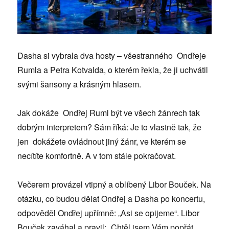
Dasha si vybrala dva hosty – všestranného Ondřeje
Rumla a Petra Kotvalda, o kterém řekla, že ji uchvátil
svými šansony a krásným hlasem.
Jak dokáže Ondřej Ruml být ve všech žánrech tak
dobrým interpretem? Sám říká: Je to vlastně tak, že
jen dokážete ovládnout jiný žánr, ve kterém se
necítíte komfortně. A v tom stále pokračovat.
Večerem provázel vtipný a oblíbený Libor Bouček. Na
otázku, co budou dělat Ondřej a Dasha po koncertu,
odpověděl Ondřej upřímně: „Asi se opijeme“. Libor
Bouček zaváhal a pravil: „Chtěl jsem Vám popřát