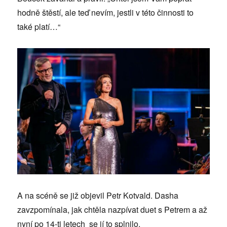
hodně štěstí, ale teď nevím, jestli v této činnosti to
také platí…“
A na scéně se již objevil Petr Kotvald. Dasha
zavzpomínala, jak chtěla nazpívat duet s Petrem a až
nyní po 14-ti letech se jí to splnilo.