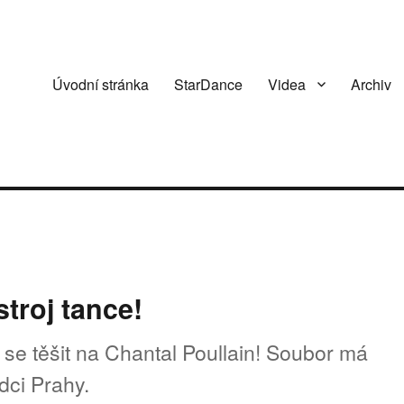
Úvodní stránka
StarDance
Videa
Archiv
roj tance!
se těšit na Chantal Poullain! Soubor má
ci Prahy.