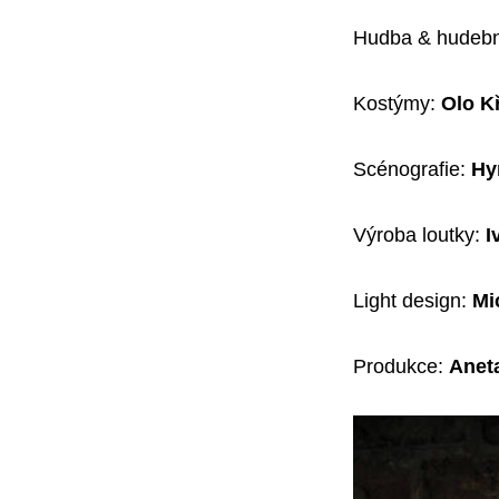
Hudba & hudebn
Kostýmy:
Olo K
Scénografie:
Hy
Výroba loutky:
I
Light design:
Mi
Produkce:
Anet