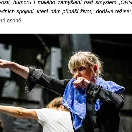
zivosti, humoru i malého zamyšlení nad smyslem ,OH
edních spojení, která nám přináší život,“
dodává režisér
dné osobě.