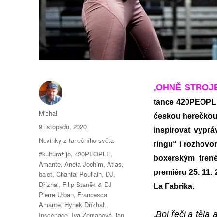
„
OHNĚ STROJ
tance 420PEOP
Autor:
Michal
českou herečkou 
Publikováno:
9 listopadu, 2020
inspirovat vyprá
Rubriky:
Novinky z tanečního světa
ringu“ i rozhovo
Štítky:
#kulturažije
,
420PEOPLE
,
boxerským tre
Amante
,
Aneta Jochim
,
Atlas
,
premiéru 25. 11. 
balet
,
Chantal Poullain
,
DJ
,
Dřízhal
,
Filip Staněk & DJ
La Fabrika.
Pierre Urban
,
Francesca
Amante
,
Hynek Dřízhal
,
„
Boj řeči a těla
Inscenace
,
Iva Zemanová
,
jan