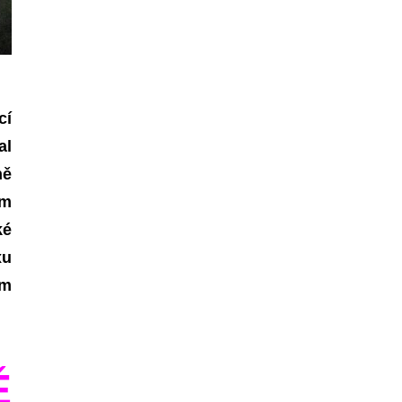
cí
al
ně
ím
ké
xu
em
Ě