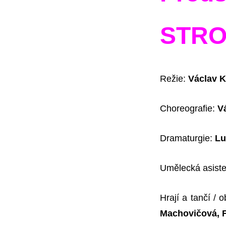
STRO
Režie:
Václav 
Choreografie:
V
Dramaturgie:
Lu
Umělecká asist
Hrají a tančí / 
Machovičová, F