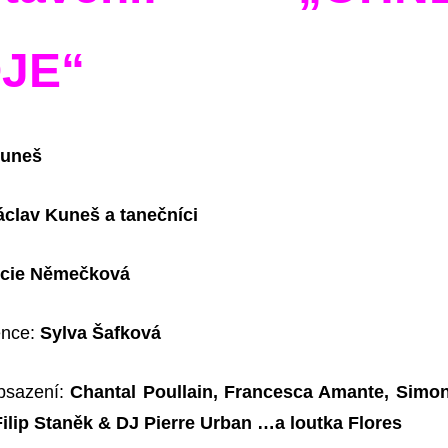
JE“
Kuneš
áclav Kuneš a tanečníci
cie Němečková
ence:
Sylva Šafková
obsazení:
Chantal Poullain, Francesca Amante, Simo
ilip Staněk & DJ Pierre Urban …a loutka Flores