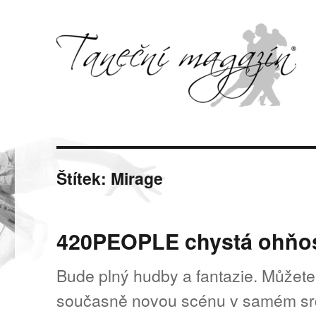
Svět tance, pohybu a hudby
Taneční magazín
Štítek:
Mirage
420PEOPLE chystá ohňost
Bude plný hudby a fantazie. Můžete 
současně novou scénu v samém srd