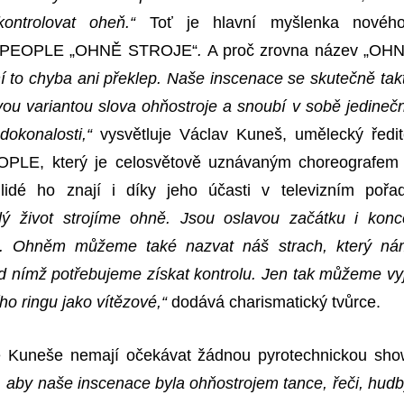
ontrolovat oheň.“
Toť je hlavní myšlenka novéh
20PEOPLE „OHNĚ STROJE“
.
A proč zrovna název „OH
í to chyba ani překlep.
N
aše inscenace se skutečně tak
vou variantou slova ohňostroje a snoubí v sobě jedineč
dokonalosti,“
vysvětluje Václav Kuneš, umělecký ředit
PLE, který je celosvětově uznávaným choreografem
lidé ho znají i díky jeho účasti v televizním pořa
lý život strojíme ohně. Jsou oslavou začátku i konc
u. Ohněm můžeme také nazvat náš strach, který ná
d nímž potřebujeme získat kontrolu. Jen tak můžeme vyj
ho ringu jako vítězové,“
dodává charismatický tvůrce.
le Kuneše nemají očekávat žádnou pyrotechnickou sho
, aby naše inscenace byla ohňostrojem tance, řeči, hudb