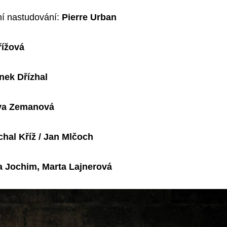
í nastudování:
Pierre Urban
řížová
nek Dřízhal
va Zemanová
chal Kříž / Jan Mlčoch
a Jochim, Marta Lajnerová