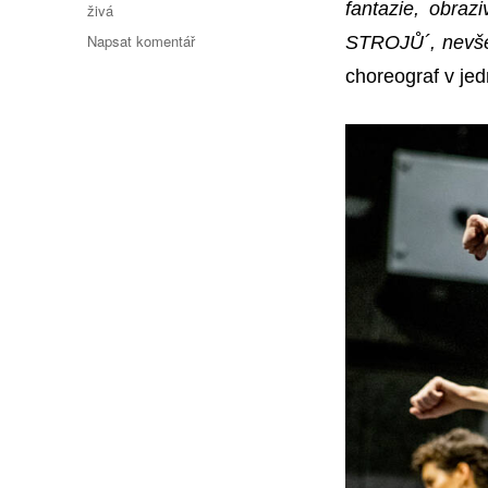
fantazie, obra
živá
pro
Napsat komentář
STROJŮ
´
, nevš
text
choreograf v je
s
názvem
420PEOPLE
chystá
ohňostroj
tance!