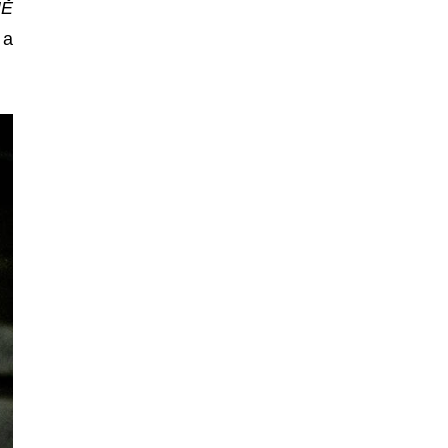
NĚ
 a