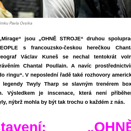
nímku Pavla Ovsíka
 „Mirage“ jsou „OHNĚ STROJE“ druhou spolupra
EOPLE s francouzsko-českou herečkou Chant
reograf Václav Kuneš se nechal tentokrát vol
právěním Chantal Poullain. A navíc prostřednictv
 do ringu“. V neposlední řadě také rozhovory americ
é legendy Twyly Tharp se slavným trenérem bo
m. Výsledkem je inscenace, která není příběh
ly, nýbrž mohla by být tak trochu o každém z nás.
dstavení: „OHN