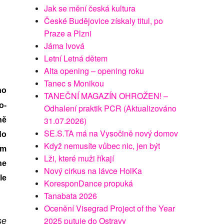
Jak se mění česká kultura
České Budějovice získaly titul, po
Praze a Plzni
Jáma lvová
Letní Letná dětem
Alta opening – opening roku
Tanec s Monikou
ho
TANEČNÍ MAGAZÍN OHROŽEN! –
o-
Odhalení praktik PCR (Aktualizováno
31.07.2026)
ně
SE.S.TA má na Vysočině nový domov
do
Když nemusíte vůbec nic, jen být
ým
Lži, které muži říkají
ne
Nový cirkus na lávce HolKa
le
KoresponDance propuká
Tanabata 2026
Ocenění Visegrad Project of the Year
2025 putuje do Ostravy
se