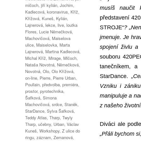
mlčoch
,
jiří kylián
,
Jochim
,
musíš naučit k
Kadlecová
,
koronavirus
,
Kříž
,
představení 4
Křížová
,
Kuneš
,
Kylián
,
Lajnerová
,
lekce
,
live
,
loutka
STROJE“
?
„Nen
Flores
,
Lucie Němečková
,
jmenuje. Je hra
Machovičová
,
Maiselova
ulice
,
Maiselovka
,
Marta
spojení živlu a 
Lajnerová
,
Martina Kadlecová
,
souboru 420PEO
Michal Kříž
,
Mirage
,
Mlčoch
,
Nataša Novotná
,
Němečková
,
tanečníkem, a 
Novotná
,
Olo
,
Olo Křížová
,
StarDance.
„Ce
on-line
,
Pierre
,
Pierre Urban
,
Poullain
,
předvolba
,
premiéra
,
Vzniku i zánik
prostor
,
pyrotechnika
,
manipuluje a na
Šafková
,
Simona
Machovičová
,
srdce
,
Staněk
,
z našeho životní
StarDance
,
Sylva Šafková
,
Teddy Atlas
,
Tharp
,
Twyly
Diváci ale pod
Tharp
,
učebny
,
Urban
,
Václav
Kuneš
,
Workshopy
,
Z ulice do
„Přáli bychom si
ringu
,
záznam
,
Zemanová
,