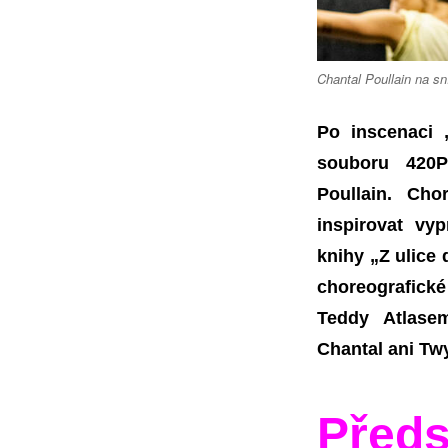
Chantal Poullain na s
Po inscenaci
souboru 420P
Poullain. Cho
inspirovat vy
knihy „Z ulice
choreografick
Teddy Atlase
Chantal ani Twy
Pře