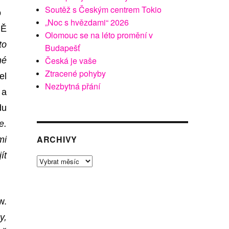
Soutěž s Českým centrem Tokio
o
„Noc s hvězdami“ 2026
NĚ
Olomouc se na léto promění v
to
Budapešť
Česká je vaše
né
Ztracené pohyby
el
Nezbytná přání
 a
du
e.
ARCHIVY
mi
ít
Archivy
w.
y,