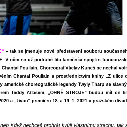
E“
–
tak se jmenuje nové představení souboru současné
LE.
V
něm se už podruhé tito tanečníci spojili s francouzsk
Chantal Poullain. Choreograf Václav Kuneš se nechal vol
věním Chantal Poullain a prostřednictvím knihy „Z ulice 
ry americké choreografické legendy Twyly Tharp se slavn
nérem Teddy Atlasem. „OHNĚ STROJE“
budou mít
on
–
li
2020 a „živou“ premiéru 18. a 19. 1. 2021 v pražském divad
 aneb Když nechceš prohrát kvůli vlastnímu strachu,
tak 