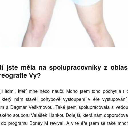
tí jste měla na spolupracovníky z oblas
reografie Vy?
i lidmi, kteří mne něco naučí. Moho jsem toho pochytila i 
, který nám stavěl pohybově vystoupení v éře vystupování
m a Dagmar Veškrnovou. Také jsem spolupracovala s vedou
ského souboru Valášek Hankou Dolejší, která nám doporučova
y do programu Boney M revival. A v té éře jsem se také mno