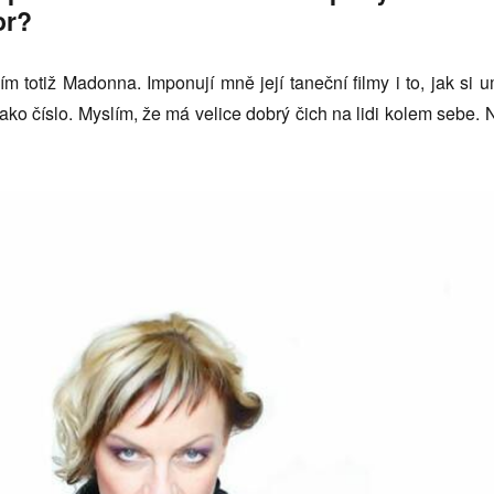
or?
m totiž Madonna. Imponují mně její taneční filmy i to, jak si u
jako číslo. Myslím, že má velice dobrý čich na lidi kolem sebe. 