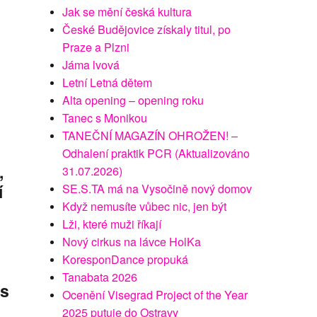
Jak se mění česká kultura
České Budějovice získaly titul, po
Praze a Plzni
Jáma lvová
Letní Letná dětem
Alta opening – opening roku
Tanec s Monikou
TANEČNÍ MAGAZÍN OHROŽEN! –
Odhalení praktik PCR (Aktualizováno
,
31.07.2026)
í
SE.S.TA má na Vysočině nový domov
Když nemusíte vůbec nic, jen být
Lži, které muži říkají
Nový cirkus na lávce HolKa
KoresponDance propuká
Tanabata 2026
 s
Ocenění Visegrad Project of the Year
2025 putuje do Ostravy