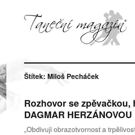
Svět tance, pohybu a hudby
Taneční magazín
Štítek:
Miloš Pecháček
Rozhovor se zpěvačkou,
DAGMAR HERZÁNOVOU
„Obdivuji obrazotvornost a trpělivos