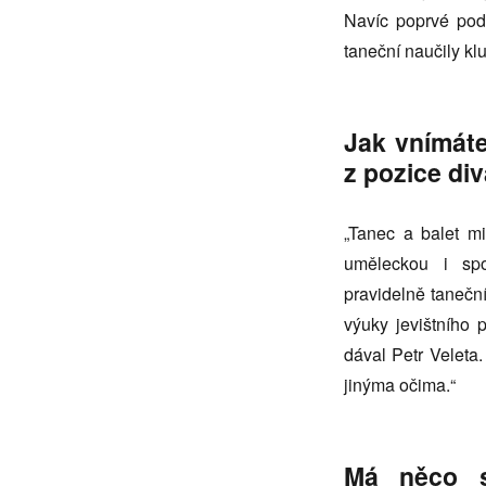
Navíc poprvé pod
taneční naučily kl
Jak vnímáte
z pozice di
„Tanec a balet mi
uměleckou i spo
pravidelně taneční
výuky jevištního
dával Petr Veleta
jinýma očima.“
Má něco s