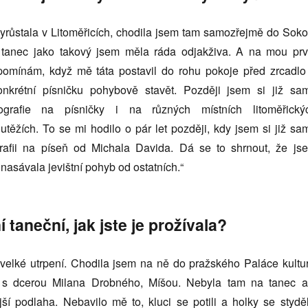
yrůstala v Litoměřicích, chodila jsem tam samozřejmě do Soko
k tanec jako takový jsem měla ráda odjakživa. A na mou prv
zpomínám, když mě táta postavil do rohu pokoje před zrcadlo
onkrétní písničku pohybově stavět. Později jsem si již sa
ografie na písničky i na různých místních litoměřický
utěžích. To se mi hodilo o pár let později, kdy jsem si již sa
grafii na píseň od Michala Davida. Dá se to shrnout, že js
nasávala jevištní pohyb od ostatních.“
í taneční, jak jste je prožívala?
 velké utrpení. Chodila jsem na ně do pražského Paláce kultur
 s dcerou Milana Drobného, Míšou. Nebyla tam na tanec a
ší podlaha. Nebavilo mě to, kluci se potili a holky se styděl