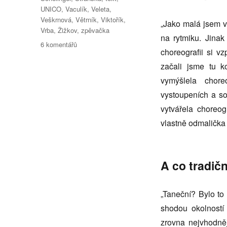
UNICO
,
Vaculík
,
Veleta
,
Veškrnová
,
Větrník
,
Viktořík
,
„Jako malá jsem v
Vrba
,
Žižkov
,
zpěvačka
na rytmiku. Jina
u
6 komentářů
choreografii si v
textu
s
začali jsme tu k
názvem
vymýšlela chore
Rozhovor
vystoupeních a so
se
zpěvačkou,
vytvářela choreo
herečkou
vlastně odmalička 
a
moderátorkou
DAGMAR
HERZÁNOVOU
A co tradičn
„Taneční? Bylo to
shodou okolností
zrovna nejvhodněj