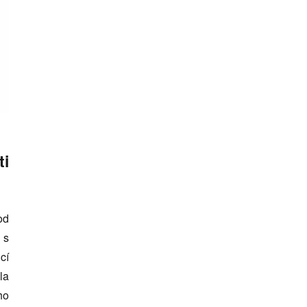
ti
od
 s
cí
la
ho