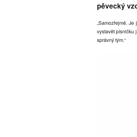
pěvecký vz
„Samozřejmě. Je jí
vystavět písničku 
správný tým.“