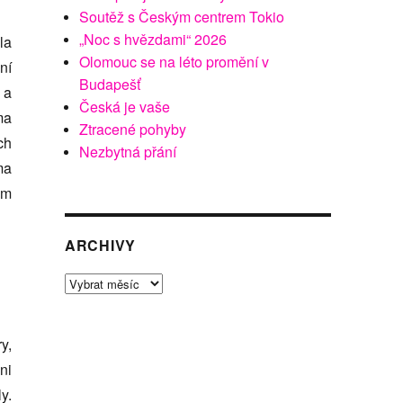
Soutěž s Českým centrem Tokio
„Noc s hvězdami“ 2026
la
Olomouc se na léto promění v
ní
Budapešť
 a
Česká je vaše
ma
Ztracené pohyby
ch
Nezbytná přání
ma
em
ARCHIVY
Archivy
y,
ni
y.