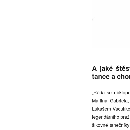
A jaké štěs
tance a cho
„Ráda se obklopuj
Martina Gabriela
Lukášem Vaculíke
legendárního praž
šikovné tanečník