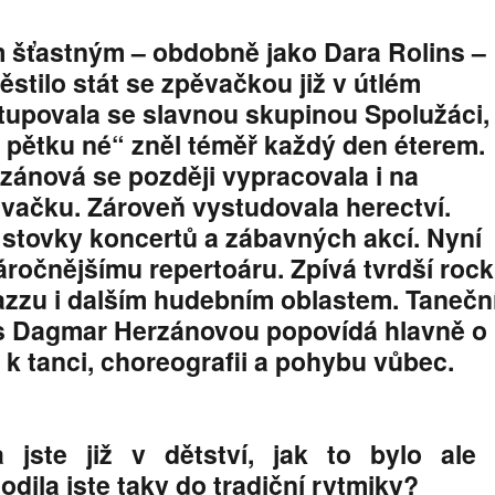
ěm šťastným – obdobně jako Dara Rolins –
ěstilo stát se zpěvačkou již v útlém
stupovala se slavnou skupinou Spolužáci,
é, pětku né“ zněl téměř každý den éterem.
ánová se později vypracovala i na
vačku. Zároveň vystudovala herectví.
stovky koncertů a zábavných akcí. Nyní
áročnějšímu repertoáru. Zpívá tvrdší rock
 jazzu i dalším hudebním oblastem. Tanečn
s Dagmar Herzánovou popovídá hlavně o
 k tanci, choreografii a pohybu vůbec.
a jste již v dětství, jak to bylo ale
dila jste taky do tradiční rytmiky?