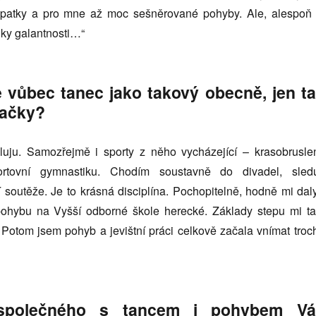
patky a pro mne až moc sešněrované pohyby. Ale, alespoň 
uky galantnosti…“
 vůbec tanec jako takový obecně, jen t
vačky?
luju. Samozřejmě i sporty z něho vycházející – krasobruslen
rtovní gymnastiku. Chodím soustavně do divadel, sledu
 soutěže. Je to krásná disciplína. Pochopitelně, hodně mi daly
 pohybu na Vyšší odborné škole herecké. Základy stepu mi t
. Potom jsem pohyb a jevištní práci celkově začala vnímat troc
polečného s tancem i pohybem Vá