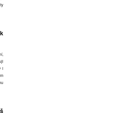
ty
ak
í,
ji
 i
am
hu
š