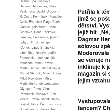
Česká Lípa
,
Číčelová
,
Dagmar Herzánová
,
Dáša
Patřila k t
Veškrnová
,
David
,
Drobný
,
F.
R. Čech
,
Formánek
,
František
jimž se pošt
Čech
,
František Ringo Čech
,
dětství. Vy
Gabriel
,
galantnost
,
Hana
jejíž hit „N
Číčelová
,
Hana Pecková
,
herečka
,
Herzánová
,
jevištní
Dagmar Herz
pohyb
,
Jiří Schelinger
,
sólovou zpě
Křenek
,
Linda Stránská
,
Moderovala 
Litoměřice
,
londýn
,
Luděk
Formánek
,
lukáš vaculík
,
se věnuje n
madonna
,
marek Křenek
,
inklinuje k
Martin Gabriel
,
Michal David
,
magazín si 
Michal Viktořík
,
Milan Drobný
,
Miloš Pecháček
,
Míša
,
jejím vztahu
Moderátorka
,
obrazotvornost
,
Olympic
,
Pavel Vrba
,
Pecháček
,
Pecková
,
Petr
Veleta
,
Praha
,
Radek Balaš
,
Vystupoval
revival
,
Ringo Čech
,
rozhovor
,
tancem? Cho
Schelinger
,
Stránská
,
text
,