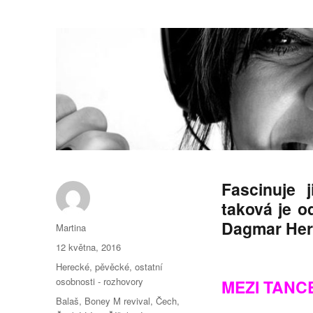
Fascinuje 
taková je o
Dagmar Her
Autor:
Martina
Publikováno:
12 května, 2016
Rubriky:
Herecké, pěvěcké, ostatní
osobnosti - rozhovory
MEZI TANC
Štítky:
Balaš
,
Boney M revival
,
Čech
,