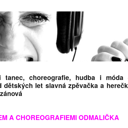
ji tanec, choreografie, hudba i móda
d dětských let slavná zpěvačka a hereč
zánová
EM A CHOREOGRAFIEMI ODMALIČKA