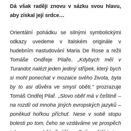
Dá však raději znovu v sázku svou hlavu,
aby získal její srdce…
Orientální pohádku se silnými symbolickými
odkazy uvedeme v italském originále v
hudebním nastudování Maria De Rose a režii
Tomáše Ondřeje Pilaře.
„Kdybych měl v
Turandot nalézt jeden jediný střípek, který bych
si mohl ponechat v mozaice svého života, byla
by to asi důvěra ve smysl oběti,“
prozrazuje
Tomáš Ondřej Pilař.
„Slovo oběť má v češtině –
na rozdíl od mnoha jiných evropských jazyků –
poněkud hořkou příchuť. Nese v sobě stopu
bolesti po tom, čeho se vzdáváme ve prospěch