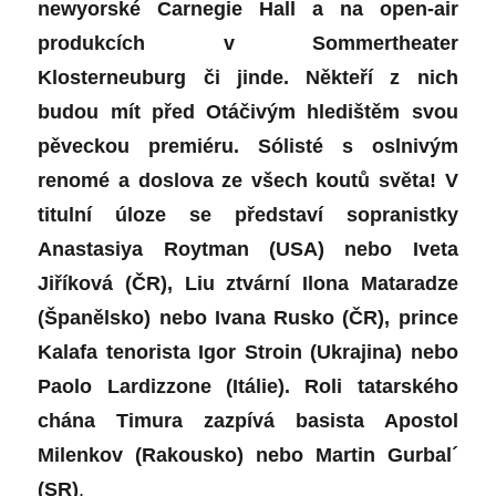
newyorské Carnegie Hall a na open-air
produkcích v Sommertheater
Klosterneuburg či jinde. Někteří z nich
budou mít před Otáčivým hledištěm svou
pěveckou premiéru. Sólisté s oslnivým
renomé a doslova ze všech koutů světa! V
titulní úloze se představí sopranistky
Anastasiya Roytman (USA) nebo Iveta
Jiříková (ČR), Liu ztvární Ilona Mataradze
(Španělsko) nebo Ivana Rusko (ČR), prince
Kalafa tenorista Igor Stroin (Ukrajina) nebo
Paolo Lardizzone (Itálie). Roli tatarského
chána Timura zazpívá basista Apostol
Milenkov (Rakousko) nebo Martin Gurbal´
(SR)
.