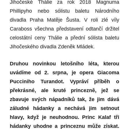
Jihočeské Thálie za rok 2018 Magnuma
Phillipyho nebo sólistu baletu Národního
divadla Praha Matěje Šusta. V roli zlé víly
Caraboss všechna představení odtančí držitel
celostátní ceny Thálie a přední sólista baletu
Jihočeského divadla Zdeněk Mládek.
Druhou novinkou letošního léta, kterou
uvádíme od 2. srpna, je opera Giacoma
Pucciniho Turandot. Vypráví příběh o
překrásné, ale kruté princezně, jež se
zbavuje svých nápadníků tak, že jim dává
záludné hádanky a nechává jim setnout
hlavy, když je neuhodnou. Princ Kalaf tři
hádanky uhodne a princeznu může získat.