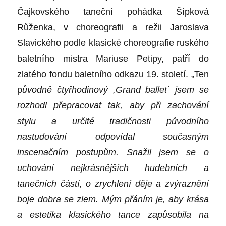
Čajkovského taneční pohádka Šípková
Růženka, v choreografii a režii Jaroslava
Slavického podle klasické choreografie ruského
baletního mistra Mariuse Petipy, patří do
zlatého fondu baletního odkazu 19. století. „Ten
p
ůvodně čtyřhodinový ,Grand balle
t´
jsem se
rozhodl přepracovat tak, aby při zachování
stylu a určité tradičnosti původního
nastudování odpovídal současným
inscenačním postupům. Snažil jsem se o
uchování nejkrásnějších hudebních a
tanečních částí, o zrychlení děje a zvýraznění
boje dobra se zlem. Mým přáním je, aby krása
a estetika klasického tance zapůsobila na