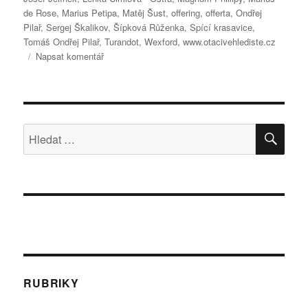
de Rose
,
Marius Petipa
,
Matěj Šust
,
offering
,
offerta
,
Ondřej
Pilař
,
Sergej Škalikov
,
Šípková Růženka
,
Spící krasavice
,
Tomáš Ondřej Pilař
,
Turandot
,
Wexford
,
www.otacivehlediste.cz
pro
Napsat komentář
text
s
názvem
Hvězdy
pod
HLE
Hledat:
širým
nebem!
RUBRIKY