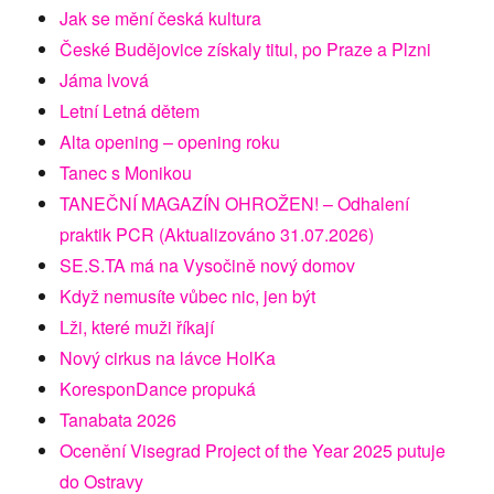
Jak se mění česká kultura
České Budějovice získaly titul, po Praze a Plzni
Jáma lvová
Letní Letná dětem
Alta opening – opening roku
Tanec s Monikou
TANEČNÍ MAGAZÍN OHROŽEN! – Odhalení
praktik PCR (Aktualizováno 31.07.2026)
SE.S.TA má na Vysočině nový domov
Když nemusíte vůbec nic, jen být
Lži, které muži říkají
Nový cirkus na lávce HolKa
KoresponDance propuká
Tanabata 2026
Ocenění Visegrad Project of the Year 2025 putuje
do Ostravy