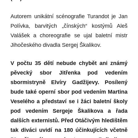
Autorem unikátní scénografie Turandot je Jan
Polívka, barvitých „čínských“ kostýmů Aleš
Valášek a choreografie se ujal baletní mistr
Jihočeského divadla Sergej Škalikov.
V počtu 35 dětí nebude chybět ani známý
pěvecký sbor Jitřenka pod vedením
sbormistryně Elvíry Gadžijevy. Posílený
bude také operní sbor pod vedením Martina
Veselého a představí se i žáci baletní školy
pod vedením Sergeje Škalikova a řada
dalších externistů. Před Otáčivým hledištěm
tak diváci uvidí na 180 účinkujících včetně