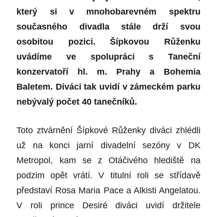
který si v mnohobarevném spektru
současného divadla stále drží svou
osobitou pozici. Šípkovou Růženku
uvádíme
ve spolupráci s Taneční
konzervatoří hl. m. Prahy a Bohemia
Baletem. Diváci tak uvidí v zámeckém parku
nebývalý počet 40 tanečníků.
Toto ztvárnění Šípkové Růženky diváci zhlédli
už na konci jarní divadelní sezóny v DK
Metropol, kam se z Otáčivého hlediště na
podzim opět vrátí. V titulní roli se střídavě
představí Rosa Maria Pace a Alkisti Angelatou.
V roli prince Desiré diváci uvidí držitele