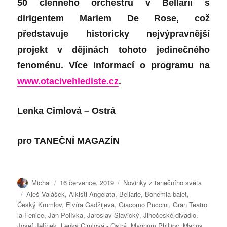
50 členného orchestru v Bellarii s
dirigentem Mariem De Rose, což
představuje historicky nejvýpravnější
projekt v dějinách tohoto jedinečného
fenoménu. Více informací o programu na
www.otacivehlediste.cz
.
Lenka Cimlová – Ostrá
pro
TANEČNÍ MAGAZÍN
Autor:
Publikováno:
Rubriky:
Michal
16 července, 2019
Novinky z tanečního světa
Štítky:
Aleš Valášek
,
Alkisti Angelata
,
Bellarie
,
Bohemia balet
,
Český Krumlov
,
Elvíra Gadžijeva
,
Giacomo Puccini
,
Gran Teatro
la Fenice
,
Jan Polívka
,
Jaroslav Slavický
,
Jihočeské divadlo
,
Josef Jelínek
,
Lenka Cimlová - Ostrá
,
Magnum Phillipy
,
Marius