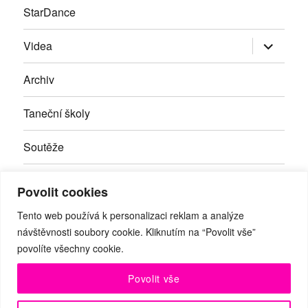
StarDance
Zobrazit
Videa
podřazen
položky
Archiv
Taneční školy
Soutěže
Inzerce
Povolit cookies
Kontakty
Tento web používá k personalizaci reklam a analýze
návštěvnosti soubory cookie. Kliknutím na “Povolit vše”
povolíte všechny cookie.
Facebook
RSS
Youtube
Povolit vše
© Taneční magazín, z.s. | Branická 69/66, Braník, 147 00 Praha