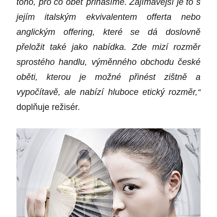
toho, pro co oběť přinášíme. Zajímavější je to s
jejím italským ekvivalentem offerta nebo
anglickým offering, které se dá doslovně
přeložit také jako nabídka. Zde mizí rozměr
sprostého handlu, výměnného obchodu české
oběti, kterou je možné přinést zištně a
vypočítavě, ale nabízí hluboce etický rozměr,“
doplňuje režisér.