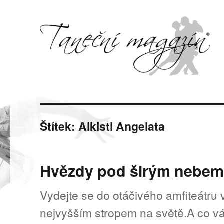
Svět tance, pohybu a hudby
Taneční magazín
Štítek:
Alkisti Angelata
Hvězdy pod širým nebem
Vydejte se do otáčivého amfiteátru
nejvyšším stropem na světě.A co vá