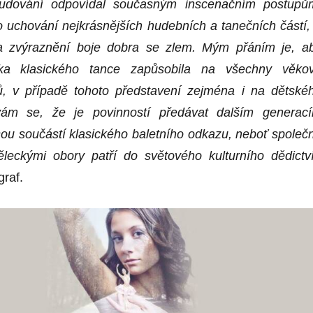
tudování odpovídal současným inscenačním postupů
o uchování nejkrásnějších hudebních a tanečních částí,
 a zvýraznění boje dobra se zlem. Mým přáním je, a
ika klasického tance zapůsobila na všechny věko
ů, v případě tohoto představení zejména i na dětské
vám se, že je povinností předávat dalším generac
jsou součástí klasického baletního odkazu, neboť společ
leckými obory patří do světového kulturního dědictví
graf.