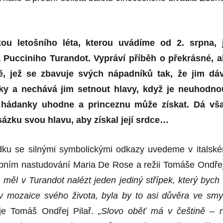
ou letošního léta, kterou uvádíme od 2. srpna, 
Pucciniho Turandot. Vypráví příběh o překrásné, a
ě, jež se zbavuje svých nápadníků tak, že jim dá
ky a nechává jim setnout hlavy, když je neuhodno
ři hádanky uhodne a princeznu může získat. Dá vš
sázku svou hlavu, aby získal její srdce…
dku se silnými symbolickými odkazy uvedeme v italsk
ebním nastudování Maria De Rose a režii Tomáše Ondře
měl v Turandot nalézt jeden jediný střípek, který bych 
 mozaice svého života, byla by to asi důvěra ve smy
je Tomáš Ondřej Pilař.
„Slovo oběť má v češtině – 