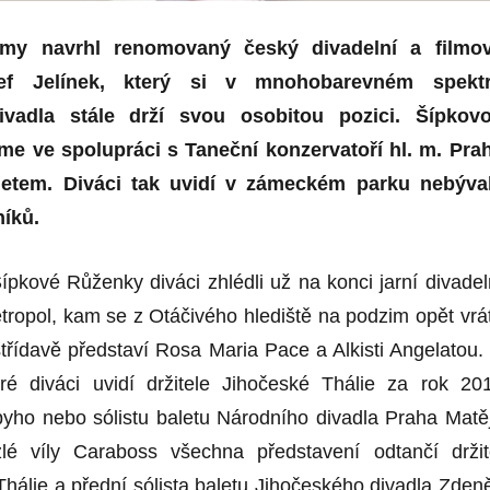
my navrhl renomovaný český divadelní a filmo
sef Jelínek, který si v mnohobarevném spekt
vadla stále drží svou osobitou pozici. Šípkov
íme
ve spolupráci s Taneční konzervatoří hl. m. Pra
etem. Diváci tak uvidí v zámeckém parku nebýva
níků.
ípkové Růženky diváci zhlédli už na konci jarní divadel
ropol, kam se z Otáčivého hlediště na podzim opět vrát
e střídavě představí Rosa Maria Pace a Alkisti Angelatou.
iré diváci uvidí držitele Jihočeské Thálie za rok 20
yho nebo sólistu baletu Národního divadla Praha Matě
zlé víly Caraboss všechna představení odtančí držit
Thálie a přední sólista baletu Jihočeského divadla Zden