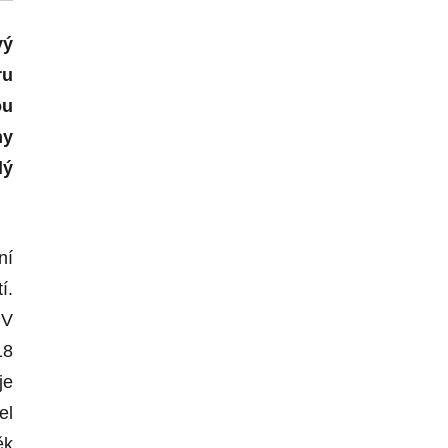
vý
ru
ou
hy
lý
ní
í.
 V
18
je
el
ěk