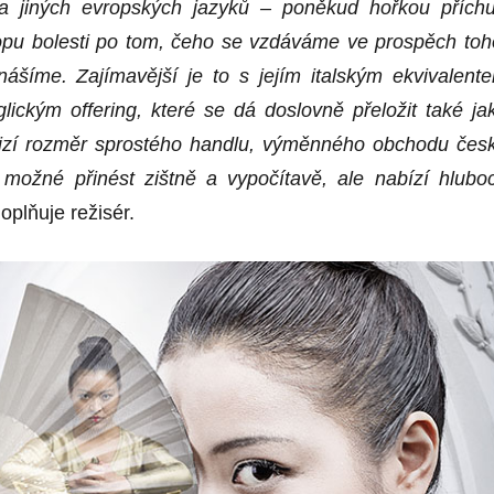
a jiných evropských jazyků – poněkud hořkou příchu
pu bolesti po tom, čeho se vzdáváme ve prospěch toh
nášíme. Zajímavější je to s jejím italským ekvivalent
glickým offering, které se dá doslovně přeložit také ja
izí rozměr sprostého handlu, výměnného obchodu čes
e možné přinést zištně a vypočítavě, ale nabízí hlubo
oplňuje režisér.