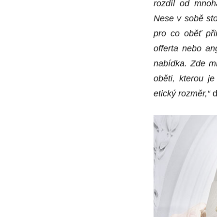
rozdíl od mnoh
Nese v sobě sto
pro co oběť při
offerta nebo an
nabídka. Zde m
oběti, kterou j
etický rozměr,“
d