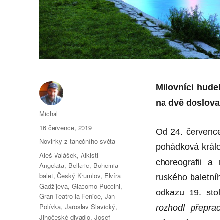
Milovníci hude
na dvě doslova
Autor:
Michal
Publikováno:
16 července, 2019
Od 24. červenc
Rubriky:
Novinky z tanečního světa
pohádková králo
Štítky:
Aleš Valášek
,
Alkisti
choreografii a 
Angelata
,
Bellarie
,
Bohemia
balet
,
Český Krumlov
,
Elvíra
ruského baletníh
Gadžijeva
,
Giacomo Puccini
,
odkazu 19. stol
Gran Teatro la Fenice
,
Jan
Polívka
,
Jaroslav Slavický
,
rozhodl přeprac
Jihočeské divadlo
,
Josef