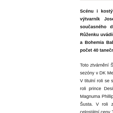
Scénu i kostý
výtvarník Jo
současného di
Růženku uvád
a Bohemia Bal
počet 40 taneč
Toto ztvárnění Š
sezóny v DK Met
V titulní roli s
roli prince Des
Magnuma Phillip
Šusta. V roli 
celostátní ceny 