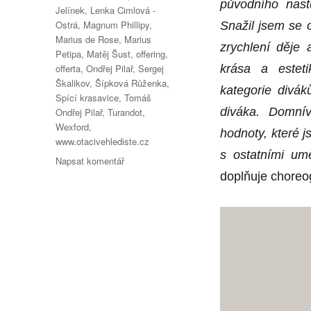
původního nas
Jelínek
,
Lenka Cimlová -
Ostrá
,
Magnum Phillipy
,
Snažil jsem se 
Marius de Rose
,
Marius
zrychlení děje
Petipa
,
Matěj Šust
,
offering
,
offerta
,
Ondřej Pilař
,
Sergej
krása a estet
Škalikov
,
Šípková Růženka
,
kategorie divák
Spící krasavice
,
Tomáš
diváka. Domní
Ondřej Pilař
,
Turandot
,
Wexford
,
hodnoty, které 
www.otacivehlediste.cz
s ostatními umě
pro
Napsat komentář
text
doplňuje choreo
s
názvem
Hvězdy
pod
širým
nebem!