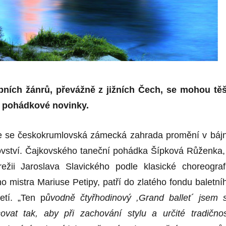
bních žánrů, převážně z jižních Čech, se mohou těš
 pohádkové novinky.
e se českokrumlovská zámecká zahrada promění v báj
vství. Čajkovského taneční pohádka Šípková Růženka,
režii Jaroslava Slavického podle klasické choreograf
o mistra Mariuse Petipy, patří do zlatého fondu baletní
etí. „Ten p
ůvodně čtyřhodinový ,Grand balle
t´
jsem 
ovat tak, aby při zachování stylu a určité tradičnos