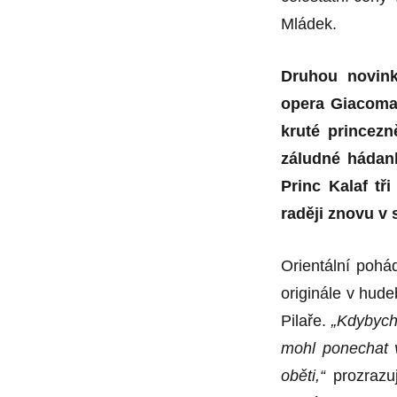
Mládek.
Druhou novink
opera Giacoma 
kruté princezn
záludné hádan
Princ Kalaf t
raději znovu v 
Orientální pohá
originále v hud
Pilaře.
„Kdybych 
mohl ponechat v
oběti,“
prozrazu