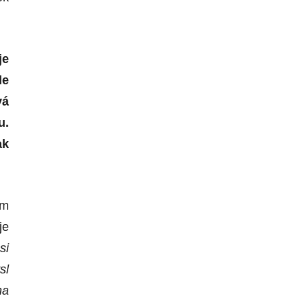
je
le
vá
u.
ak
ém
je
si
sl
na