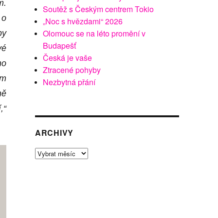
m.
Soutěž s Českým centrem Tokio
 o
„Noc s hvězdami“ 2026
Olomouc se na léto promění v
by
Budapešť
vé
Česká je vaše
ho
Ztracené pohyby
ím
Nezbytná přání
ně
,“
ARCHIVY
Archivy