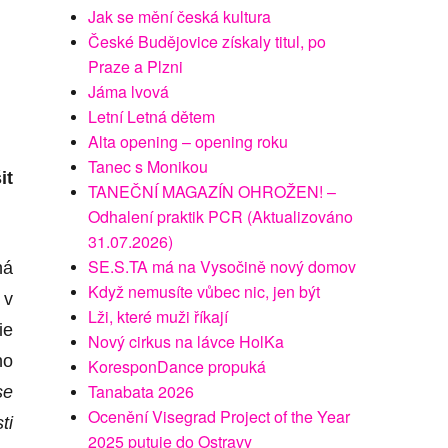
Jak se mění česká kultura
České Budějovice získaly titul, po
Praze a Plzni
Jáma lvová
Letní Letná dětem
Alta opening – opening roku
Tanec s Monikou
it
TANEČNÍ MAGAZÍN OHROŽEN! –
Odhalení praktik PCR (Aktualizováno
31.07.2026)
SE.S.TA má na Vysočině nový domov
ná
Když nemusíte vůbec nic, jen být
 v
Lži, které muži říkají
ie
Nový cirkus na lávce HolKa
ho
KoresponDance propuká
Tanabata 2026
se
Ocenění Visegrad Project of the Year
ti
2025 putuje do Ostravy