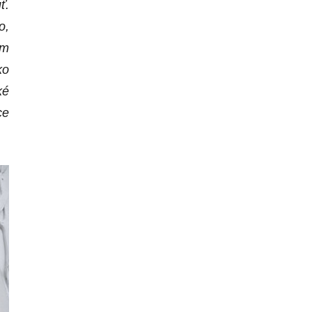
ť.
o,
em
ko
ké
ce