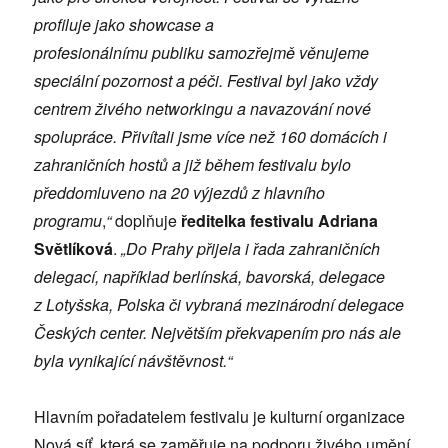
profiluje jako showcase a
profesionálnímu publiku samozřejmě věnujeme
speciální pozornost a péči. Festival byl jako vždy
centrem živého networkingu
a navazování nové
spolupráce.
P
řivítali
jsme
více než 160 domácích i
zahraničních hostů
a již během festivalu bylo
předdomluveno na 20 výjezdů z hlavního
programu
,
“
doplňuje
ředitelka festivalu Adriana
Světlíková
.
„Do Prahy přijela
i
řada zahraničních
delegací, například berlínská, bavorská, delegace
z Lotyšska, Polska či vybraná mezinárodní delegace
Českých center. Největším překvapením pro nás ale
byla vynikající návštěvnost.“
Hlavním pořadatelem festivalu je kulturní organizace
Nová síť, která se zaměřuje na podporu živého umění