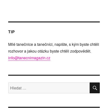
TIP
Milé tanečnice a tanečníci, napište, s kým byste chtěli
rozhovor a jakou otázku byste chtěli zodpovědět.
info@tanecnimagazin.cz
HLE
Hledat: