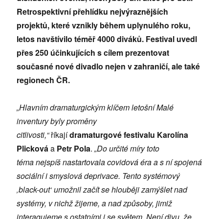
Retrospektivní přehlídku nejvýraznějších
projektů, které vznikly během uplynulého roku,
letos navštívilo téměř
4
000 diváků. Festival uvedl
přes 250 účinkujících s cílem prezentovat
současné nové divadlo nejen v zahraničí, ale také
regionech ČR.
„Hlavním dramaturgickým klíčem letošní Malé
inventury byly proměny
citlivosti,“
říkají
dramaturgové festivalu Karolína
Plicková
a
Petr Pola
.
„
Do určité míry toto
téma nejspíš nastartovala covidová éra a s ní spojená
sociální i smyslová deprivace. Tento systémový
‚black-out‘ umožnil začít se hlouběji zamýšlet nad
systémy, v nichž žijeme, a nad způsoby, jimiž
interagujeme s ostatními i se světem. Není divu, že