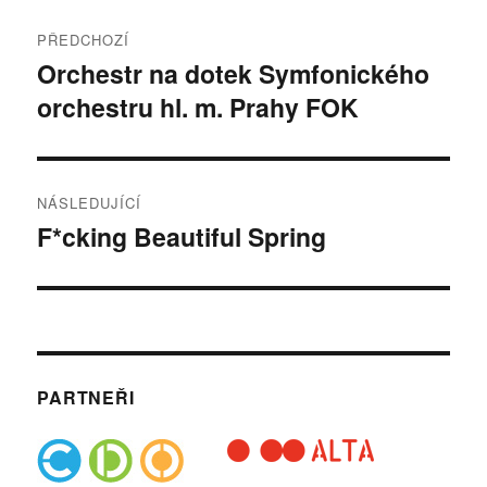
Navigace
PŘEDCHOZÍ
pro
Orchestr na dotek Symfonického
Předchozí
orchestru hl. m. Prahy FOK
příspěvek:
příspěvek
NÁSLEDUJÍCÍ
F*cking Beautiful Spring
Následující
příspěvek:
PARTNEŘI