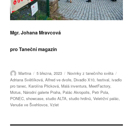
Mgr. Johana Mravcová
pro Taneční magazín
Autor:
Publikováno:
Rubriky:
Štítky:
Martina
5 března, 2023
Novinky z tanečního světa
Adriana Světlíková
,
Alfred ve dvoře
,
Divadlo X10
,
festival
,
ivadlo
pro tanec
,
Karolína Plicková
,
Malá inventura
,
MeetFactory
,
Motus
,
Národní galerie Praha
,
Palác Akropolis
,
Petr Pola
,
PONEC
,
showcase
,
studio ALTA
,
studio hrdinů
,
Veletržní palác
,
Venuše ve Švehlovce
,
Vzlet