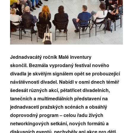
Jednadvacátý ročník Malé inventury
skončil.
Bezmála vyprodaný f
estival nového
divadla je skvělým signálem opět se probouzející
návštěvnosti divadel. Nabídl v osmi dnech téměř
šedesát různých akcí, pětatřicet divadelních,
tanečních a multimediálních představení na
jednadvaceti pražských scénách a obsáhlý
doprovodný program – celou řadu živých
networkingových setkání, nových formátů a
diskusních eventů, nechyběly ani akce pro děti.