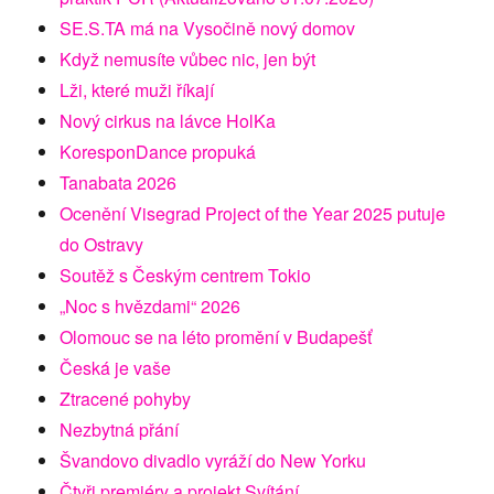
SE.S.TA má na Vysočině nový domov
Když nemusíte vůbec nic, jen být
Lži, které muži říkají
Nový cirkus na lávce HolKa
KoresponDance propuká
Tanabata 2026
Ocenění Visegrad Project of the Year 2025 putuje
do Ostravy
Soutěž s Českým centrem Tokio
„Noc s hvězdami“ 2026
Olomouc se na léto promění v Budapešť
Česká je vaše
Ztracené pohyby
Nezbytná přání
Švandovo divadlo vyráží do New Yorku
Čtyři premiéry a projekt Svítání