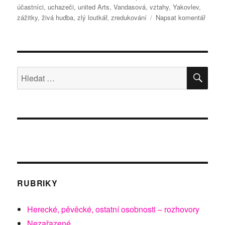
účastníci
,
uchazeči
,
united Arts
,
Vandasová
,
vztahy
,
Yakovlev
,
pro
zážitky
,
živá hudba
,
zlý loutkář
,
zredukování
Napsat komentář
text
s
názve
Jak
vylhan
HLE
Hledat:
životo
RUBRIKY
Herecké, pěvěcké, ostatní osobnosti – rozhovory
Nezařazené