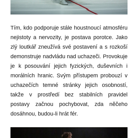
Tím, kdo podporuje stále houstnoucí atmosféru
nejistoty a nervozity, je postava porotce. Jako
zlý loutkář zneužívá své postavení a s rozkoší
demonstruje nadvládu nad uchazeči. Provokuje
je k posouvání jejich fyzických, duševních i
morálních hranic. Svým přístupem probouzí v
uchazečích temné stránky jejich osobností,
takže v prostředí bez stabilních pravidel
postavy začnou pochybovat, zda něčeho
dosáhnou, budou-li hrát fér.