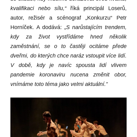
kvalifikaci nebo sílu,“
říká principál Loserů,
autor, režisér a scénograf „Konkurzu“ Petr
Horníček. A dodává: „
S narůstajícím trendem,
kdy za život vystřídáme hned několik
zaměstnání, se o to častěji ocitáme přede
dveřmi, do kterých chce naráz vstoupit více lidí.
V době, kdy je navíc spousta lidí vlivem
pandemie
k
oronaviru nucena změnit obor,
vnímáme toto téma jako velmi aktuální.”