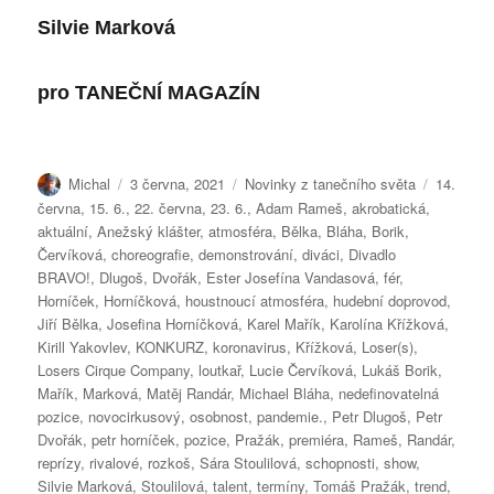
Silvie Marková
pro TANEČNÍ MAGAZÍN
Autor:
Publikováno:
Rubriky:
Štítky:
Michal
3 června, 2021
Novinky z tanečního světa
14.
června
,
15. 6.
,
22. června
,
23. 6.
,
Adam Rameš
,
akrobatická
,
aktuální
,
Anežský klášter
,
atmosféra
,
Bělka
,
Bláha
,
Borik
,
Červíková
,
choreografie
,
demonstrování
,
diváci
,
Divadlo
BRAVO!
,
Dlugoš
,
Dvořák
,
Ester Josefína Vandasová
,
fér
,
Horníček
,
Horníčková
,
houstnoucí atmosféra
,
hudební doprovod
,
Jiří Bělka
,
Josefina Horníčková
,
Karel Mařík
,
Karolína Křížková
,
Kirill Yakovlev
,
KONKURZ
,
koronavirus
,
Křížková
,
Loser(s)
,
Losers Cirque Company
,
loutkař
,
Lucie Červíková
,
Lukáš Borik
,
Mařík
,
Marková
,
Matěj Randár
,
Michael Bláha
,
nedefinovatelná
pozice
,
novocirkusový
,
osobnost
,
pandemie.
,
Petr Dlugoš
,
Petr
Dvořák
,
petr horníček
,
pozice
,
Pražák
,
premiéra
,
Rameš
,
Randár
,
reprízy
,
rivalové
,
rozkoš
,
Sára Stoulilová
,
schopnosti
,
show
,
Silvie Marková
,
Stoulilová
,
talent
,
termíny
,
Tomáš Pražák
,
trend
,