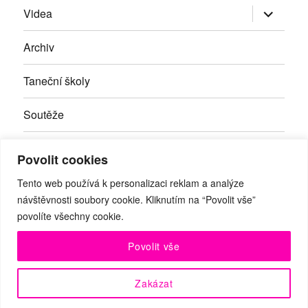
Zobrazit
Videa
podřazen
položky
Archiv
Taneční školy
Soutěže
Inzerce
Povolit cookies
Kontakty
Tento web používá k personalizaci reklam a analýze
návštěvnosti soubory cookie. Kliknutím na “Povolit vše”
povolíte všechny cookie.
Facebook
RSS
Youtube
Povolit vše
© Taneční magazín, z.s. | Branická 69/66, Braník, 147 00 Praha
Zakázat
4 | IČO: 27059821