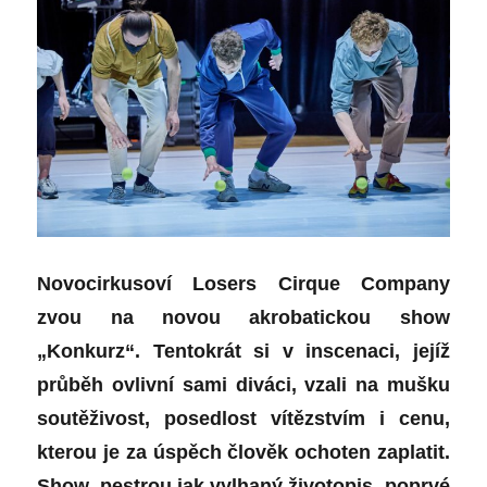
Novocirkusoví Losers Cirque Company
zvou na novou akrobatickou show
„Konkurz“. Tentokrát si v inscenaci, jejíž
průběh ovlivní sami diváci, vzali na mušku
soutěživost, posedlost vítězstvím i cenu,
kterou je za úspěch člověk ochoten zaplatit.
Show, pestrou jak vylhaný životopis, poprvé