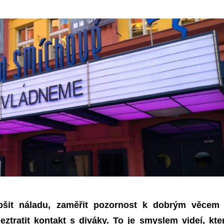
epšit náladu, zaměřit pozornost k dobrým věcem
eztratit kontakt s diváky. To je smyslem videí, kte