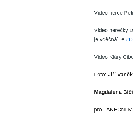
Video herce Petr
Video herečky De
je vděčná) je
ZD
Video Kláry Cibu
Foto:
Jiří Vaně
Magdalena Bič
pro TANEČNÍ 