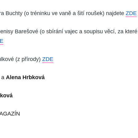
a Buchty (o tréninku ve vaně a šití roušek) najdete
ZDE
nisy Barešové (o sbírání vajec a soupisu věcí, za které
E
lkové (z přírody)
ZDE
k
a
Alena Hrbková
íková
MAGAZÍN