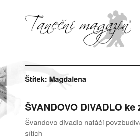
Svět tance, pohybu a hudby
Taneční magazín
Štítek:
Magdalena
ŠVANDOVO DIVADLO ke z
Švandovo divadlo natáčí povzbudivá
sítích