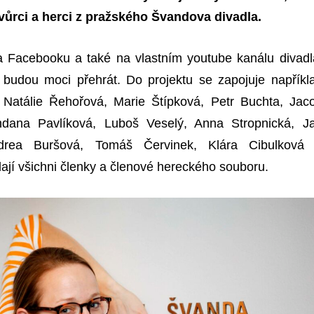
tvůrci a herci z pražského Švandova divadla.
a Facebooku a také na vlastním youtube kanálu divadl
i budou moci přehrát. Do projektu se zapojuje napříkl
 Natálie Řehořová, Marie Štípková, Petr Buchta, Jac
ohdana Pavlíková, Luboš Veselý, Anna Stropnická, J
drea Buršová, Tomáš Červinek, Klára Cibulkov
ají všichni členky a členové hereckého souboru.