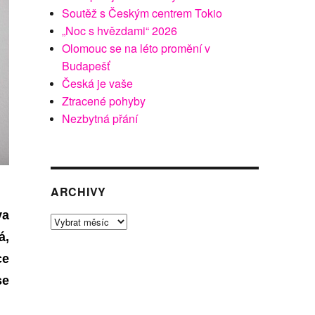
Soutěž s Českým centrem Tokio
„Noc s hvězdami“ 2026
Olomouc se na léto promění v
Budapešť
Česká je vaše
Ztracené pohyby
Nezbytná přání
ARCHIVY
va
Archivy
á,
ce
se