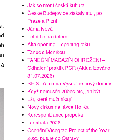
Jak se mění česká kultura
České Budějovice získaly titul, po
Praze a Plzni
a,
Jáma lvová
ad
Letní Letná dětem
Alta opening – opening roku
ob
Tanec s Monikou
an
TANEČNÍ MAGAZÍN OHROŽEN! –
á
a
Odhalení praktik PCR (Aktualizováno
31.07.2026)
SE.S.TA má na Vysočině nový domov
Když nemusíte vůbec nic, jen být
Lži, které muži říkají
Nový cirkus na lávce HolKa
KoresponDance propuká
Tanabata 2026
Ocenění Visegrad Project of the Year
2025 putuje do Ostravy