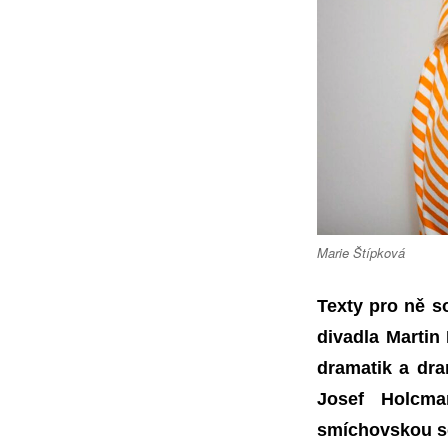
s
názvem
ŠVANDOVO
DIVADLO
ke
zlepšení
nálady
Marie Štípková
Texty pro ně s
divadla Martin 
dramatik a dra
Josef Holcma
smíchovskou s