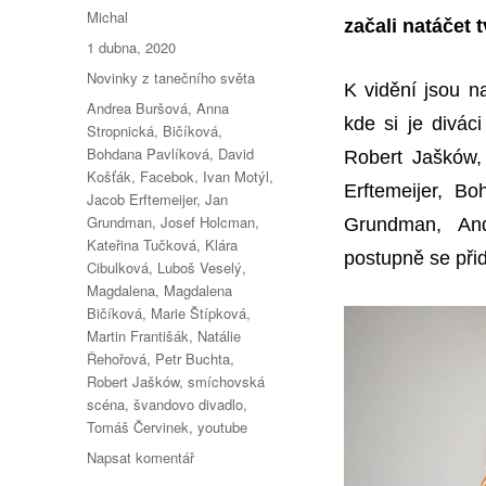
Autor:
Michal
začali natáčet 
Publikováno:
1 dubna, 2020
Rubriky:
Novinky z tanečního světa
K vidění jsou n
Štítky:
Andrea Buršová
,
Anna
kde si je divác
Stropnická
,
Bičíková
,
Bohdana Pavlíková
,
David
Robert Jašków,
Košťák
,
Facebok
,
Ivan Motýl
,
Erftemeijer, B
Jacob Erftemeijer
,
Jan
Grundman
,
Josef Holcman
,
Grundman, An
Kateřina Tučková
,
Klára
postupně se přid
Cibulková
,
Luboš Veselý
,
Magdalena
,
Magdalena
Bičíková
,
Marie Štípková
,
Martin Františák
,
Natálie
Řehořová
,
Petr Buchta
,
Robert Jašków
,
smíchovská
scéna
,
švandovo divadlo
,
Tomáš Červinek
,
youtube
pro
Napsat komentář
text