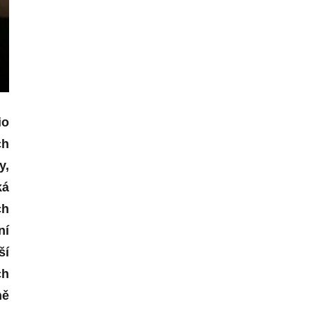
io
ch
y,
ká
ch
ní
ší
ch
ně