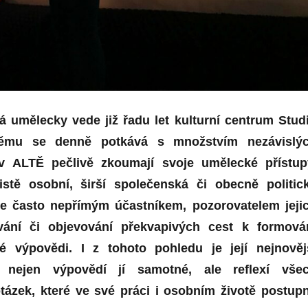
á umělecky vede již řadu let kulturní centrum Stud
ěmu se denně potkává s množstvím nezávislý
 v ALTĚ pečlivě zkoumají svoje umělecké přístup
istě osobní, širší společenská či obecně politic
je často nepřímým účastníkem, pozorovatelem jeji
ávání či objevování překvapivých cest k formová
ké výpovědi. I z tohoto pohledu je její nejnověj
 nejen výpovědí jí samotné, ale reflexí vše
tázek, které ve své práci i osobním životě postup