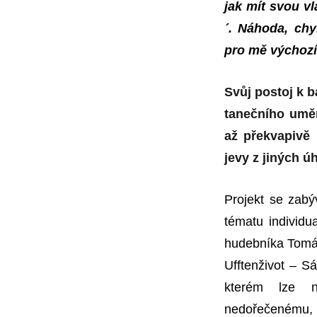
jak mít svou vl
´. Náhoda, chy
pro mě výchozí
Svůj postoj k 
tanečního uměn
až překvapivě 
jevy z jiných úh
Projekt se zabý
tématu individ
hudebníka Tomáš
Ufftenživot – Sá
kterém lze na
nedořečenému, n