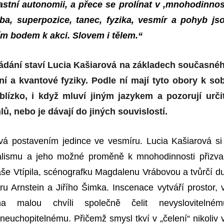
astní autonomii, a přece se prolínat v ,mnohodinnos
ba, superpozice, tanec, fyzika, vesmír a pohyb js
m bodem k akci. Slovem i tělem.“
bádání staví Lucia Kašiarová na základech současné
í a kvantové fyziky. Podle ní mají tyto obory k so
blízko, i když mluví jiným jazykem a pozorují urči
lů, nebo je dávají do jiných souvislostí.
vá postavením jedince ve vesmíru. Lucia Kašiarová si
ualismu a jeho možné proměně k mnohodinnosti přizva
e Vtípila, scénografku Magdalenu Vrábovou a tvůrčí d
ru Arnstein a Jiřího Šimka. Inscenace vytváří prostor, 
 malou chvíli společně čelit nevyslovitelném
euchopitelnému. Přičemž smysl tkví v „čelení“ nikoliv 