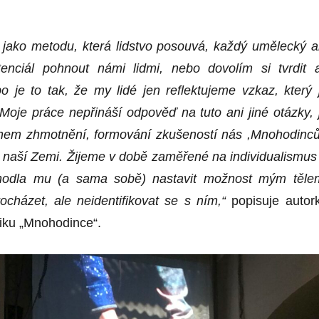
ako metodu, která lidstvo posouvá, každý umělecký a
nciál pohnout námi lidmi, nebo dovolím si tvrdit 
 je to tak, že my lidé jen reflektujeme vzkaz, který 
Moje práce nepřináší odpověď na tuto ani jiné otázky, 
nem zhmotnění, formování zkušeností nás ,Mnohodinců
o naší Zemi. Žijeme v době zaměřené na individualismus
hodla mu (a sama sobě) nastavit možnost mým těle
cházet, ale neidentifikovat se s ním,“
popisuje autor
iku „Mnohodince“.