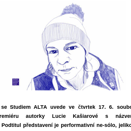
 se
Studiem ALTA uvede ve
č
tvrtek 17. 6. soub
remiéru autorky Lucie Kašiarové s názv
odtitul představení je performativní ne-sólo, jelik