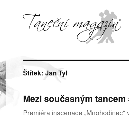
Svět tance, pohybu a hudby
Taneční magazín
Štítek:
Jan Tyl
Mezi současným tancem a
Premiéra inscenace „Mnohodinec“ 