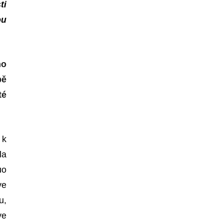
ti
ou
ho
bě
té
 k
la
uo
ve
u,
ve