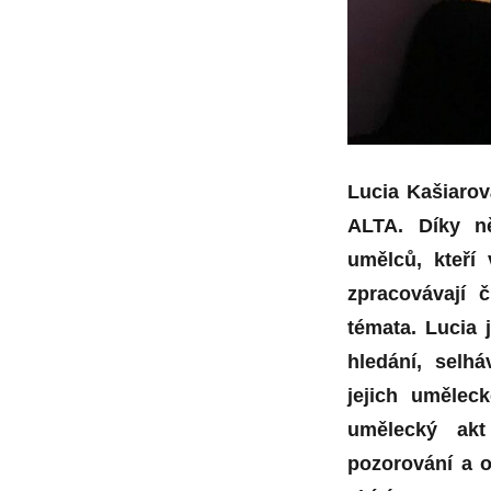
Lucia Kašiarov
ALTA. Díky n
umělců, kteří
zpracovávají č
témata. Lucia 
hledání, selh
jejich umělec
umělecký akt
pozorování a o