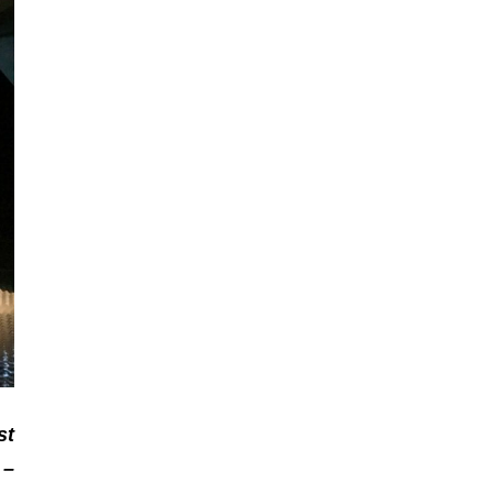
st
 –