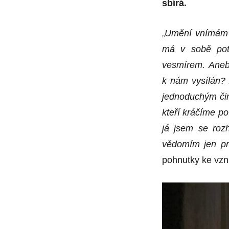
sbírá.
„
Umění vnímám j
má v sobě pote
vesmírem. Anebo
k nám vysílán? 
jednoduchým či
kteří kráčíme p
já jsem se roz
vědomím jen pro
pohnutky ke vzn