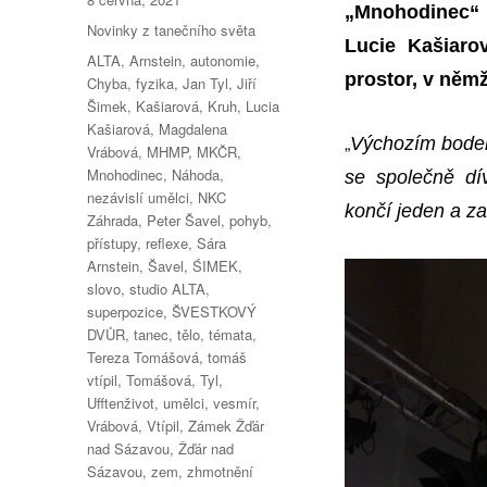
„
Mnohodinec“ j
Rubriky:
Novinky z tanečního světa
Lucie Kašiarov
Štítky:
ALTA
,
Arnstein
,
autonomie
,
prostor, v něm
Chyba
,
fyzika
,
Jan Tyl
,
Jiří
Šimek
,
Kašiarová
,
Kruh
,
Lucia
Kašiarová
,
Magdalena
„
Výchozím bodem
Vrábová
,
MHMP
,
MKČR
,
Mnohodinec
,
Náhoda
,
se společně dí
nezávislí umělci
,
NKC
končí jeden a z
Záhrada
,
Peter Šavel
,
pohyb
,
přístupy
,
reflexe
,
Sára
Arnstein
,
Šavel
,
ŚIMEK
,
slovo
,
studio ALTA
,
superpozice
,
ŠVESTKOVÝ
DVŮR
,
tanec
,
tělo
,
témata
,
Tereza Tomášová
,
tomáš
vtípil
,
Tomášová
,
Tyl
,
Ufftenživot
,
umělci
,
vesmír
,
Vrábová
,
Vtípil
,
Zámek Žďár
nad Sázavou
,
Žďár nad
Sázavou
,
zem
,
zhmotnění