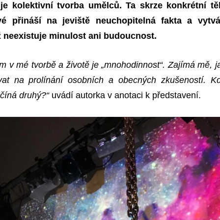
e kolektivní tvorba umělců. Ta skrze konkrétní tě
é přináší na jeviště neuchopitelná fakta a vytvá
ž neexistuje minulost ani budoucnost.
 v mé tvorbě a životě je „mnohodinnost“. Zajímá mě, j
vat na prolínání osobních a obecných zkušeností. K
ačíná druhý?“
uvádí autorka v anotaci k představení.