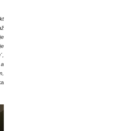
kt
až
je
je
´,
 a
m,
ka