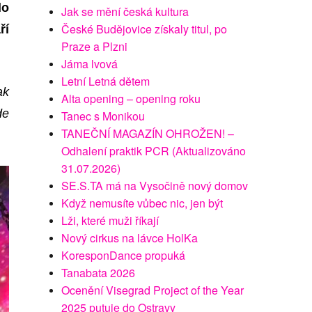
lo
Jak se mění česká kultura
České Budějovice získaly titul, po
ří
Praze a Plzni
Jáma lvová
Letní Letná dětem
ak
Alta opening – opening roku
de
Tanec s Monikou
TANEČNÍ MAGAZÍN OHROŽEN! –
Odhalení praktik PCR (Aktualizováno
31.07.2026)
SE.S.TA má na Vysočině nový domov
Když nemusíte vůbec nic, jen být
Lži, které muži říkají
Nový cirkus na lávce HolKa
KoresponDance propuká
Tanabata 2026
Ocenění Visegrad Project of the Year
2025 putuje do Ostravy