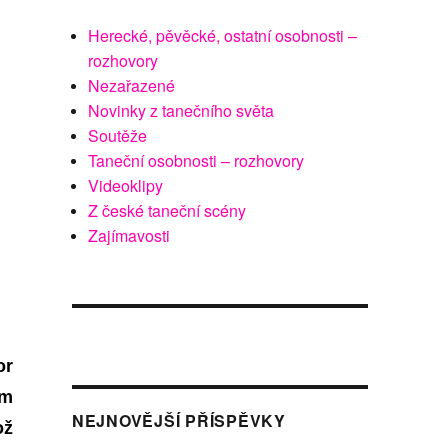
Herecké, pěvěcké, ostatní osobnosti –
rozhovory
Nezařazené
Novinky z tanečního světa
Soutěže
Taneční osobnosti – rozhovory
Videoklipy
Z české taneční scény
Zajímavosti
or
em
NEJNOVĚJŠÍ PŘÍSPĚVKY
ož