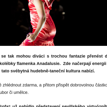
se tak mohou diváci s trochou fantazie přenést 
 kolébky flamenka Anadalusie. Zde načerpají energii
o
tato svébytná hudebně-taneční kultura nabízí.
 zhlédnout zdarma, a přitom přispět dobrovolnou částk
ubor či umělce.
ofa“ už nabídlo představení sevillského virtuózní