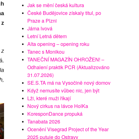
ch
Jak se mění česká kultura
České Budějovice získaly titul, po
na
Praze a Plzni
 z
Jáma lvová
Letní Letná dětem
Alta opening – opening roku
 z
Tanec s Monikou
TANEČNÍ MAGAZÍN OHROŽEN! –
á.
Odhalení praktik PCR (Aktualizováno
la
31.07.2026)
h,
SE.S.TA má na Vysočině nový domov
Když nemusíte vůbec nic, jen být
Lži, které muži říkají
Nový cirkus na lávce HolKa
KoresponDance propuká
Tanabata 2026
Ocenění Visegrad Project of the Year
2025 putuje do Ostravy