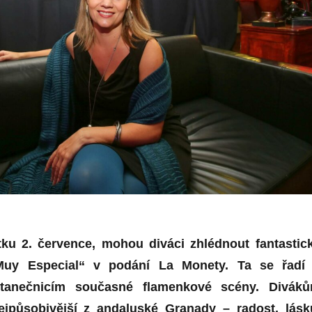
rtku 2. července, mohou diváci zhlédnout fantastic
Muy Especial“ v podání La Monety. Ta se řadí
 tanečnicím současné flamenkové scény. Divák
ejpůsobivější z andaluské Granady – radost, lásk