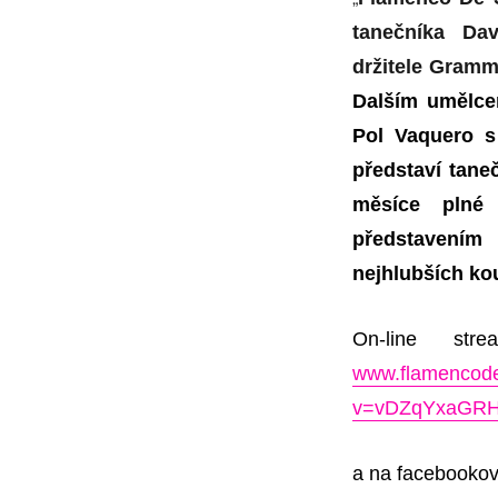
tanečníka Da
držitele Gramm
Dalším umělcem
Pol Vaquero s
představí tane
měsíce plné
představením
nejhlubších kou
On-line str
www.flamencod
v=vDZqYxaGR
a na facebookov