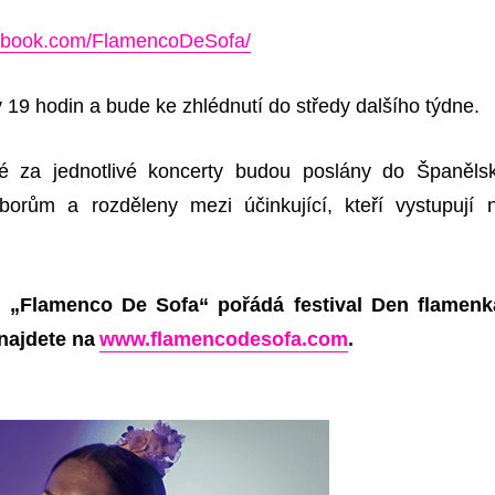
cebook.com/FlamencoDeSofa/
v 19 hodin a bude ke zhlédnutí do středy dalšího týdne.
é za jednotlivé koncerty budou poslány do Španěls
borům a rozděleny mezi účinkující, kteří vystupují 
al
„
Flamenco De Sofa“ pořádá festival Den flamenk
najdete na
www.flamencodesofa.com
.