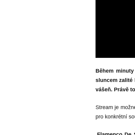
Během minuty 
sluncem zalité
vášeň.
Právě t
Stream je možné
pro konkrétní so
„
Flamenco De S