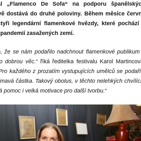
ival „Flamenco De Sofa“ na podporu španělský
vě dostává do druhé poloviny. Během měsíce červ
 čtyři legendární flamenkové hvězdy, které pochází
e pandemií zasažených zemí.
, že se nám podařilo nadchnout flamenkové publikum
o dobrou věc.
“ říká ředitelka festivalu Karol Martincov
Pro každého z prozatím vystupujících umělců se podaři
jímavá částka.
Takový obolus,
v těchto nelehkých chvílíc
lá pomoc i velká motivace pro další tvorbu.
“