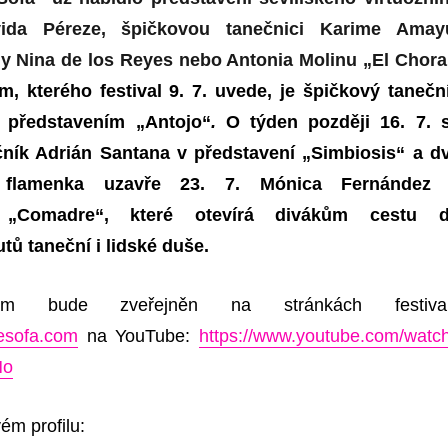
vida Péreze, špičkovou tanečnici Karime Amay
y Nina de los Reyes nebo Antonia Molinu „El Chora
, kterého festival 9. 7. uvede, je špičkový tanečn
 představením „
Antojo“
.
O týden později 16. 7. 
čník Adrián Santana v představení
„Simbiosis“
a d
 flamenka uzavře 23. 7. Mónica Fernández
 „
Comadre“,
které otevírá divákům cestu 
tů taneční i lidské duše.
eam bude zveřejněn na stránkách festiva
esofa.com
na YouTube:
https://www.youtube.com/watc
Ho
ém profilu: