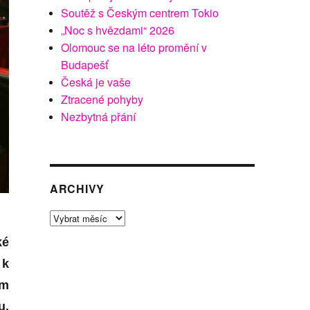
Soutěž s Českým centrem Tokio
„Noc s hvězdami“ 2026
Olomouc se na léto promění v
Budapešť
Česká je vaše
Ztracené pohyby
Nezbytná přání
ARCHIVY
Archivy
ké
 k
ům
u,