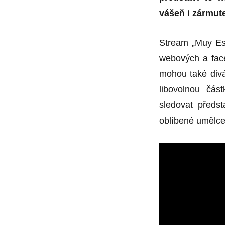
vášeň i zármut
Stream „Muy Es
webových a face
mohou také divá
libovolnou čá
sledovat předs
oblíbené umělce