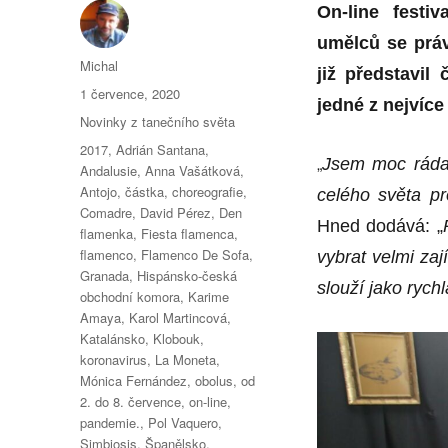
On-line fest
umělců se prá
Autor:
Michal
již představil
Publikováno:
1 července, 2020
jedné z nejvíc
Rubriky:
Novinky z tanečního světa
Štítky:
2017
,
Adrián Santana
,
„
Jsem moc ráda
Andalusie
,
Anna Vašátková
,
Antojo
,
částka
,
choreografie
,
celého světa pr
Comadre
,
David Pérez
,
Den
Hned dodává: „
flamenka
,
Fiesta flamenca
,
flamenco
,
Flamenco De Sofa
,
vybrat velmi za
Granada
,
Hispánsko-česká
slouží jako rych
obchodní komora
,
Karime
Amaya
,
Karol Martincová
,
Katalánsko
,
Klobouk
,
koronavirus
,
La Moneta
,
Mónica Fernández
,
obolus
,
od
2. do 8. července
,
on-line
,
pandemie.
,
Pol Vaquero
,
Simbiosis
,
Španělsko
,