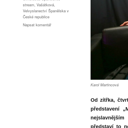
stream
,
Vašátková
,
Velvyslanectví Španělska v
České republice
pro
Napsat komentář
text
s
názvem
První
v
červenci
bude
na
streamu
zářit
Karol Martincová
LA
MONETA
Od zítřka, čtv
představení „
nejslavnějším
představí to n