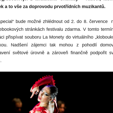
ek a to vše za doprovodu prvotřídních muzikantů.
pecial“ bude možné zhlédnout od 2. do
8. července
n
bookových stránkách festivalu zdarma. V tomto termí
ci přispívat souboru La Monety do virtuálního „klobouk
stkou. Nadšení zájemci tak mohou z pohodlí domo
tavení světové úrovně a zároveň finančně podpořit s
.