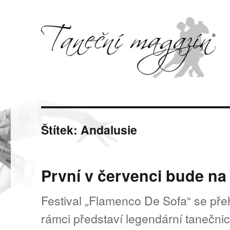
Svět tance, pohybu a hudby
Taneční magazín
Štítek:
Andalusie
První v červenci bude n
Festival „Flamenco De Sofa“ se přeh
rámci představí legendární tanečni