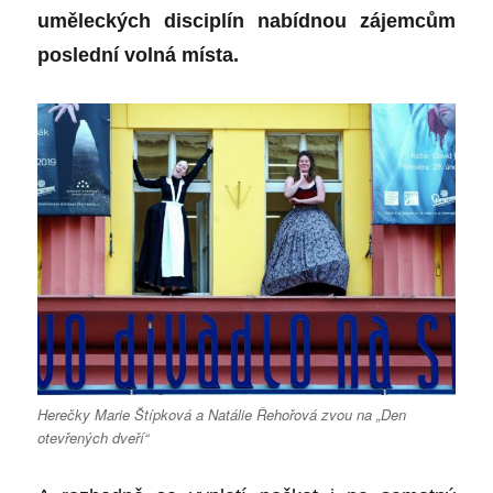
uměleckých disciplín nabídnou zájemcům
poslední volná místa.
Herečky Marie Štípková a Natálie Řehořová zvou na „Den
otevřených dveří“