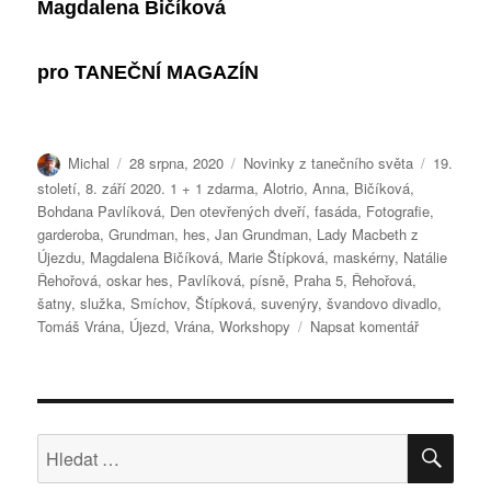
Magdalena Bičíková
pro
TANEČNÍ MAGAZÍN
Autor:
Publikováno:
Rubriky:
Štítky:
Michal
28 srpna, 2020
Novinky z tanečního světa
19.
století
,
8. září 2020. 1 + 1 zdarma
,
Alotrio
,
Anna
,
Bičíková
,
Bohdana Pavlíková
,
Den otevřených dveří
,
fasáda
,
Fotografie
,
garderoba
,
Grundman
,
hes
,
Jan Grundman
,
Lady Macbeth z
Újezdu
,
Magdalena Bičíková
,
Marie Štípková
,
maskérny
,
Natálie
Řehořová
,
oskar hes
,
Pavlíková
,
písně
,
Praha 5
,
Řehořová
,
šatny
,
služka
,
Smíchov
,
Štípková
,
suvenýry
,
švandovo divadlo
,
pro
Tomáš Vrána
,
Újezd
,
Vrána
,
Workshopy
Napsat komentář
text
s
názvem
Na
Smíchově
HLE
Hledat:
s
otevřenými