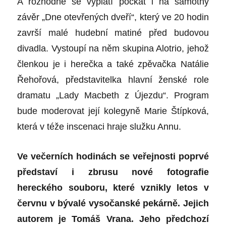
A rozhodně se vyplatí počkat i na samotný
závěr „Dne otevřených dveří“, který ve 20 hodin
završí malé hudební matiné před budovou
divadla. Vystoupí na něm skupina Alotrio, jehož
členkou je i herečka a také zpěvačka Natálie
Řehořová, představitelka hlavní ženské role
dramatu „Lady Macbeth z Újezdu“. Program
bude moderovat její kolegyně Marie Štípková,
která v téže inscenaci hraje služku Annu.
Ve večerních hodinách se veřejnosti poprvé
představí i zbrusu nové fotografie
hereckého souboru, které vznikly letos v
červnu v bývalé vysočanské pekárně. Jejich
autorem je Tomáš Vrana.
J
eho předchozí