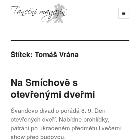
☰
Taneční magazín
Štítek:
Tomáš Vrána
Na Smíchově s
otevřenými dveřmi
Švandovo divadlo pořádá 8. 9. Den
otevřených dveří. Nabídne prohlídky,
pátrání po ukradeném předmětu i večerní
show před budovou.