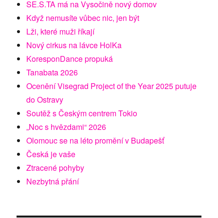
SE.S.TA má na Vysočině nový domov
Když nemusíte vůbec nic, jen být
Lži, které muži říkají
Nový cirkus na lávce HolKa
KoresponDance propuká
Tanabata 2026
Ocenění Visegrad Project of the Year 2025 putuje
do Ostravy
Soutěž s Českým centrem Tokio
„Noc s hvězdami“ 2026
Olomouc se na léto promění v Budapešť
Česká je vaše
Ztracené pohyby
Nezbytná přání