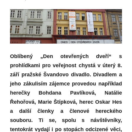
Oblíbený „Den otevřených dveří“ s
prohlídkami pro veřejnost chystá v úterý 8.
září pražské Švandovo divadlo. Divadlem a
jeho zákulisím zájemce provedou například
herečky Bohdana Pavlíková, Natálie
Řehořová, Marie Štípková, herec Oskar Hes
a další členky a členové hereckého
souboru. Ti se, spolu s návštěvníky,
tentokrát vydají i po stopách odcizené věci,