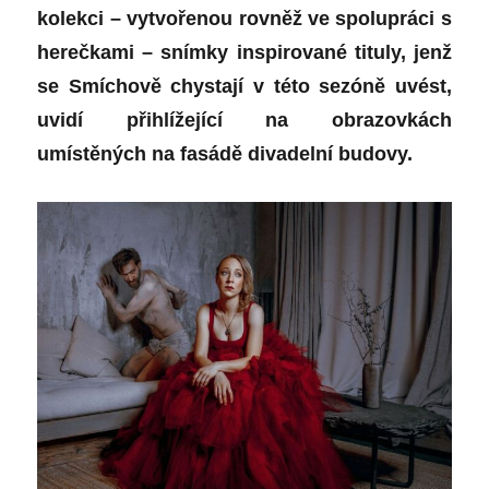
kolekci –
vytvořenou rovněž ve spolupráci s
herečkami – snímky inspirované tituly, jenž
se Smíchově chystají v této sezóně uvést,
uvidí přihlížející na obrazovkách
umístěných na fasádě divadelní budovy.