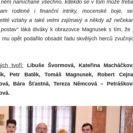
něm namí
chan
é
všechno, kdekdo se v tom může třeba
tam rodinn
é
i finan
ční intriky, mocensk
é
boje, se
tit
é
vztahy a tak
é
velmi zajímavý a někdy až neč
eka
 postav“
láká
div
áky k obrazovce Magnusek
s t
ím, že 
e mu opět podařilo obsadit řadu skvělých herců zvučný
ch tvoří:
Libuše Švormová, Kateř
ina Mach
áčkov
ík, Petr Batě
k, Tom
áš Magnusek, Robert Cejna
ová, Bára Šťastná
, Tereza N
ěmcová – Petráškov
ová.