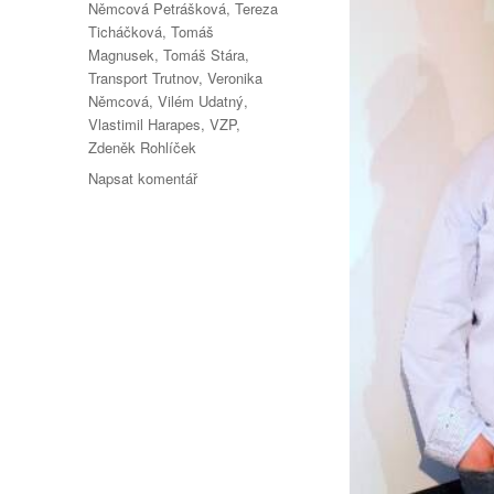
Němcová Petrášková
,
Tereza
Ticháčková
,
Tomáš
Magnusek
,
Tomáš Stára
,
Transport Trutnov
,
Veronika
Němcová
,
Vilém Udatný
,
Vlastimil Harapes
,
VZP
,
Zdeněk Rohlíček
pro
Napsat komentář
text
s
názvem
Bude
nový
seriál
„ČECHOVI“
českým
DALLASEM?