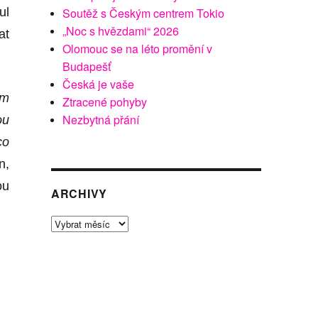
Soutěž s Českým centrem Tokio
ul
„Noc s hvězdami“ 2026
at
Olomouc se na léto promění v
Budapešť
Česká je vaše
em
Ztracené pohyby
Nezbytná přání
ou
co
n,
ou
ARCHIVY
Archivy