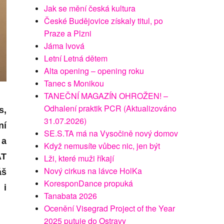
Jak se mění česká kultura
České Budějovice získaly titul, po
Praze a Plzni
Jáma lvová
Letní Letná dětem
Alta opening – opening roku
Tanec s Monikou
TANEČNÍ MAGAZÍN OHROŽEN! –
Odhalení praktik PCR (Aktualizováno
s
,
31.07.2026)
ní
SE.S.TA má na Vysočině nový domov
 a
Když nemusíte vůbec nic, jen být
AT
Lži, které muži říkají
Nový cirkus na lávce HolKa
áš
KoresponDance propuká
 i
Tanabata 2026
Ocenění Visegrad Project of the Year
2025 putuje do Ostravy