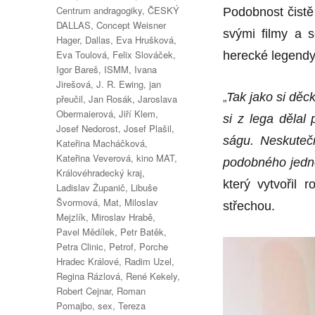
Centrum andragogiky
,
ČESKÝ
Podobnost čistě
DALLAS
,
Concept Weisner
svými filmy a s
Hager
,
Dallas
,
Eva Hrušková
,
Eva Toulová
,
Felix Slováček
,
hereck
é
legend
Igor Bareš
,
ISMM
,
Ivana
Jirešová
,
J. R. Ewing
,
jan
„
Tak jako si děck
přeučil
,
Jan Rosák
,
Jaroslava
Obermaierová
,
Jiří Klem
,
si z lega dě
lal
Josef Nedorost
,
Josef Plašil
,
ságu. Neskuteč
Kateřina Macháčková
,
Kateřina Veverová
,
kino MAT
,
podobn
é
ho jedn
Královéhradecký kraj
,
který vytvořil 
Ladislav Županič
,
Libuše
Švormová
,
Mat
,
Miloslav
střechou.
Mejzlík
,
Miroslav Hrabě
,
Pavel Mědílek
,
Petr Batěk
,
Petra Clinic
,
Petrof
,
Porche
Hradec Králové
,
Radim Uzel
,
Regina Rázlová
,
René Kekely
,
Robert Cejnar
,
Roman
Pomajbo
,
sex
,
Tereza