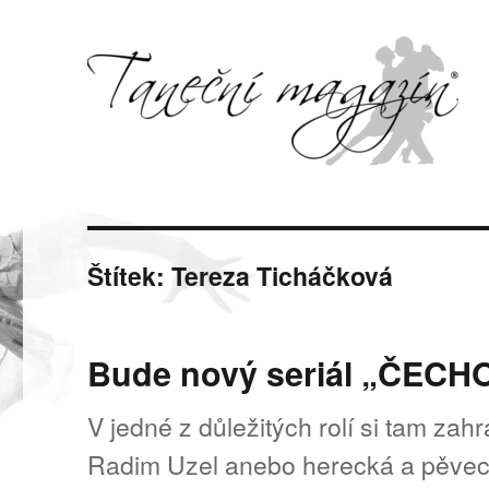
Svět tance, pohybu a hudby
Taneční magazín
Štítek:
Tereza Ticháčková
Bude nový seriál „ČEC
V jedné z důležitých rolí si tam zah
Radim Uzel anebo herecká a pěvec