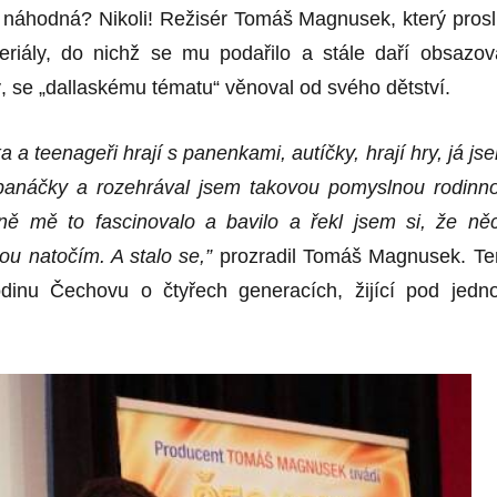
 náhodná? Nikoli! Režis
é
r Tom
áš Magnusek, který prosl
eriály, do nichž se mu podař
ilo a st
á
le da
ří obsazov
y
, se „dallask
é
mu t
é
matu“
věnoval od sv
é
ho dětství
.
a a teenageři hrají s panenkami, autíčky, hrají hry, já js
 pan
áčky a rozehrával jsem takovou pomyslnou rodinn
ně mě to fascinovalo a bavilo a řekl jsem si, že ně
ou natočím. A stalo se,”
prozradil Tomáš Magnusek. Te
rodinu Čechovu o č
ty
ř
ech generac
í
ch, žijící
pod jedn