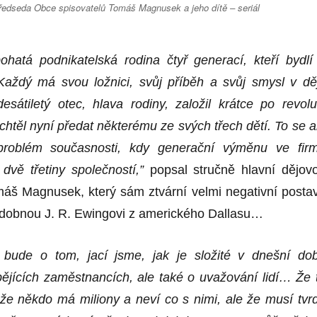
 předseda Obce spisovatelů Tomáš Magnusek a jeho dítě – seriál
ohatá podnikatelská rodina č
ty
ř
generac
í, kteří bydlí
ždý má svou ložnici, svůj příběh a svůj smysl v děj
átiletý otec, hlava rodiny, založil krátce po revolu
 chtěl nyní předat někter
é
mu ze svý
ch t
řech dětí. To se a
robl
é
m současnosti, kdy generační výměnu ve fir
dvě třetiny společností,”
popsal stručně hlavní dějov
m
áš Magnusek, který sám ztvární velmi negativní posta
dobnou J. R. Ewingovi z americk
é
ho Dallasu…
 bude o tom, jací jsme, jak je složit
é
v dnešní do
bějících zaměstnancích, ale tak
é
o uvažování lidí… Že 
 že někdo má miliony a neví
co
s nimi, ale že musí tvr