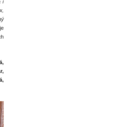
 i
x,
n
ý
je
ch
á,
r,
á
,