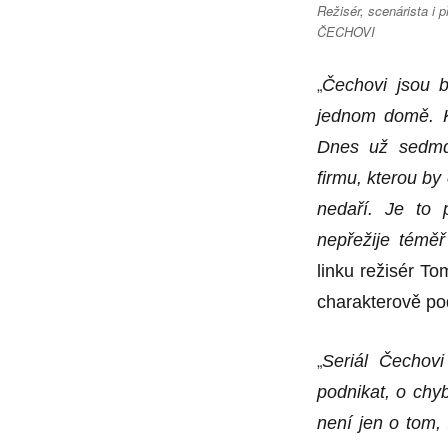
Režisér, scenárista i
ČECHOVI
„
Čechovi jsou b
jednom domě. Ka
Dnes už sedmdes
firmu, kterou by
nedaří. Je to p
nepřežije t
é
měř 
linku režis
é
r To
charakterově po
„
Seriál Čechovi
podnikat, o chy
není jen o tom,