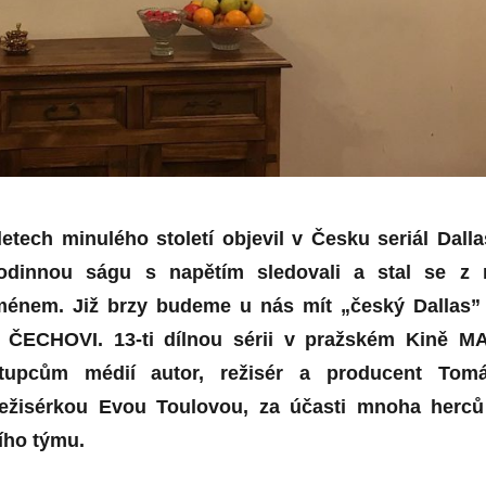
letech minul
é
ho století objevil v Česku seriál
Dalla
rodinnou ságu s napětím sledovali a stal se z 
m
é
nem. Již brzy budeme u nás mít „český
Dallas
”
u Č
ECHOVI.
13-ti dílnou s
é
rii v pražsk
é
m Kin
ě
M
stupcům médií autor, režis
ér a producent Tom
ežisérkou Evou Toulovou, za účasti mnoha herců
ího týmu.