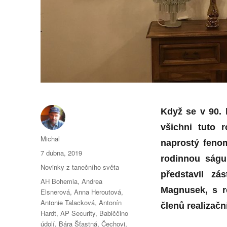
Když se v 90. 
všichni tuto 
Autor:
Michal
naprostý
feno
Publikováno:
7 dubna, 2019
rodinnou ság
Rubriky:
Novinky z tanečního světa
p
ředstavil zá
Štítky:
AH Bohemia
,
Andrea
Magnusek, s r
Elsnerová
,
Anna Heroutová
,
Antonie Talacková
,
Antonín
členů
realiza
čn
Hardt
,
AP Security
,
Babiččino
údolí
,
Bára Šťastná
,
Čechovi
,