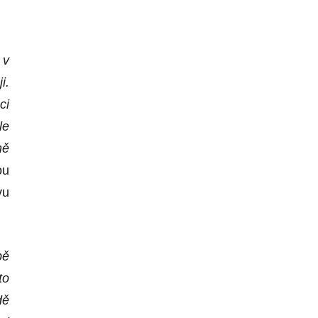
 v
i.
ci
le
mě
ou
vu
bě
to
dě