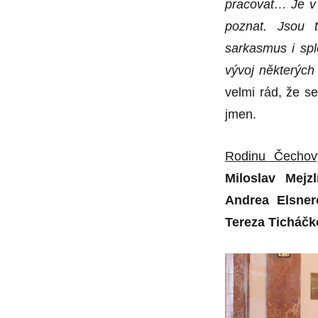
pracovat…
Je v
poznat. Jsou 
sarkasmus i
sple
vývoj některých
velmi rád, že s
jmen.
Rodinu Čechový
Miloslav Mejzl
Andrea Elsner
Tereza Tich
áčk