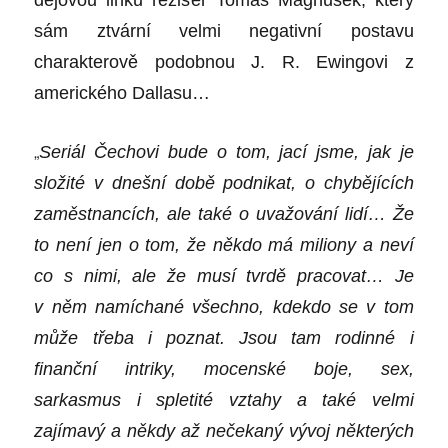
dějovou linku režis
é
r Tom
áš Magnusek, který
sám ztvární velmi negativní postavu
charakterově podobnou J. R. Ewingovi z
americk
é
ho Dallasu…
„
Seriál Čechovi bude o tom, jací jsme, jak je
složit
é
v dnešní době podnikat, o chybějících
zaměstnancích, ale tak
é
o uvažování lidí… Že
to není jen o tom, že někdo má miliony a neví
co
s nimi, ale že musí tvrdě pracovat…
Je
v
něm namí
chan
é
všechno, kdekdo se v tom
může třeba i poznat. Jsou tam rodinn
é
i
finan
ční intriky, mocensk
é
boje, sex,
sarkasmus i
spletit
é
vztahy a tak
é
velmi
zajímavý a někdy až neč
ekan
ý vývoj některých