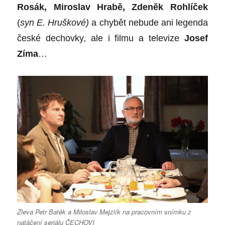
Ros
ák, Miroslav Hrabě, Zdeněk Rohlíček
(
syn E. Hruškov
é
)
a chybět nebude ani legenda
česk
é
dechovky, ale i filmu a televize
Josef
Zíma
…
Zleva Petr Batěk a Miloslav Mejzlík na pracovním snímku z
natáčení seriálu ČECHOVI