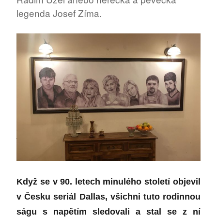
legenda Josef Zíma.
Když se v 90. letech minul
é
ho století objevil
v Česku seriál
Dallas
, všichni tuto rodinnou
ságu s napětím sledovali a stal se z ní