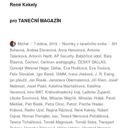
René Kekely
pro TANEČNÍ MAGAZÍN
Autor:
Publikováno:
Rubriky:
Štítky:
Michal
7 dubna, 2019
Novinky z tanečního světa
AH
Bohemia
,
Andrea Elsnerová
,
Anna Heroutová
,
Antonie
Talacková
,
Antonín Hardt
,
AP Security
,
Babiččino údolí
,
Bára
Šťastná
,
Čechovi
,
Centrum andragogiky
,
ČESKÝ DALLAS
,
Concept Weisner Hager
,
Dallas
,
Eva Hrušková
,
Eva Toulová
,
Felix Slováček
,
Igor Bareš
,
ISMM
,
Ivana Jirešová
,
J. R. Ewing
,
jan přeučil
,
Jan Rosák
,
Jaroslava Obermaierová
,
Jiří Klem
,
Josef
Nedorost
,
Josef Plašil
,
Kateřina Macháčková
,
Kateřina
Veverová
,
kino MAT
,
Královéhradecký kraj
,
Ladislav Županič
,
Libuše Švormová
,
Mat
,
Miloslav Mejzlík
,
Miroslav Hrabě
,
Pavel
Mědílek
,
Petr Batěk
,
Petra Clinic
,
Petrof
,
Porche Hradec
Králové
,
Radim Uzel
,
Regina Rázlová
,
René Kekely
,
Robert
Cejnar
,
Roman Pomajbo
,
sex
,
Tereza Němcová Petrášková
,
Tereza Ticháčková
,
Tomáš Magnusek
,
Tomáš Stára
,
Transport
Trutnov
,
Veronika Němcová
,
Vilém Udatný
,
Vlastimil Harapes
,