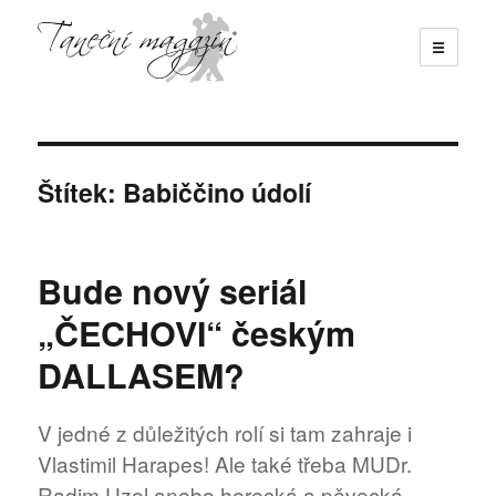
☰
Taneční magazín
Štítek:
Babiččino údolí
Bude nový seriál
„ČECHOVI“ českým
DALLASEM?
V jedné z důležitých rolí si tam zahraje i
Vlastimil Harapes! Ale také třeba MUDr.
Radim Uzel anebo herecká a pěvecká