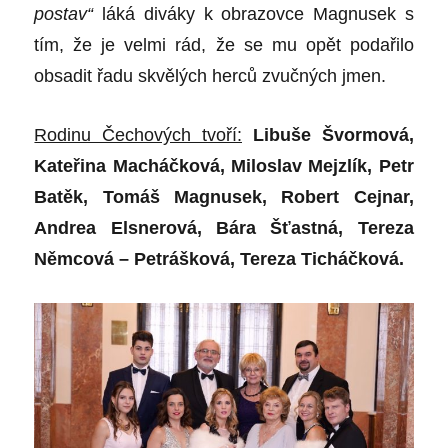
postav“
láká
div
áky k obrazovce Magnusek
s
t
ím, že je velmi rád, že se mu opět podařilo
obsadit řadu skvělých herců zvučných jmen.
Rodinu Čechových tvoří:
Libuše Švormová,
Kateř
ina Mach
áčková, Miloslav Mejzlík, Petr
Batě
k, Tom
áš Magnusek, Robert Cejnar,
Andrea Elsnerová, Bára Šťastná
, Tereza
N
ěmcová – Petrášková
, Tereza Tich
áčková.