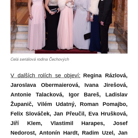
Celá seriálová rodina Čechových
V dal
ších rolích se objeví:
Regina
R
ázlová,
Jaroslava Obermaierová, Ivana Jirešová,
Antonie Talacková, Igor Bareš, Ladislav
Županič
, Vil
é
m Udatný, Roman Pomajbo,
Felix Slováček, Jan Př
eu
čil, Eva Hrušková,
Jiří Klem, Vlastimil Harapes, Josef
Nedorost, Antoní
n Hardt, Radim Uzel, Jan