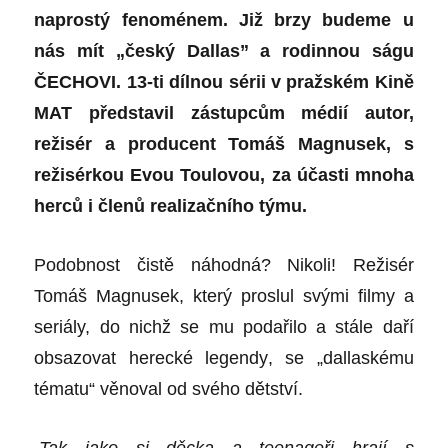
naprostý
fenom
é
nem. Již brzy budeme u
nás mít „český
Dallas
” a rodinnou ságu
Č
ECHOVI.
13-ti dílnou s
é
rii v pražsk
é
m Kin
ě
MAT p
ředstavil zástupcům médií autor,
režis
ér a producent Tom
áš Magnusek, s
režisérkou Evou Toulovou, za účasti mnoha
herců i členů
realiza
čního týmu.
Podobnost čistě náhodná? Nikoli! Režis
é
r
Tom
áš Magnusek, který proslul svými filmy a
seriály, do nichž se mu podař
ilo a st
á
le da
ří
obsazovat hereck
é
legendy
, se „dallask
é
mu
t
é
matu“
věnoval od sv
é
ho dětství
.
„
Tak jako si děcka a teenageři hrají s