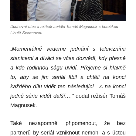
Duchovní otec a režisér seriálu Tomáš Magnusek s herečkou
Libuší Švormovou
„
Moment
álně vedeme jednání s televizními
stanicemi a diváci se včas dozvědí, kdy přesně
a kde rodinnou ságu uvidí. Přejeme si hlavně
to, aby se jim seriál líbil a chtěli na konci
každ
é
ho d
ílu vidě
t ten n
ásledující…A na konci
jedn
é
s
é
rie vid
ě
t dal
ší…,”
dodal režis
é
r Tom
áš
Magnusek.
Také nezapomněl připomenout, že bez
partnerů by seriál vzniknout nemohl a s úctou