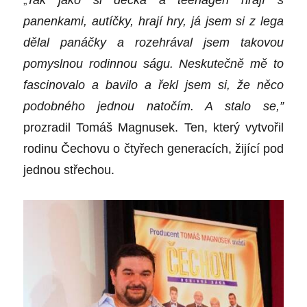
panenkami, autíčky, hrají hry, já jsem si z lega
dě
lal pan
áčky a rozehrával jsem takovou
pomyslnou rodinnou ságu. Neskutečně mě to
fascinovalo a bavilo a řekl jsem si, že něco
podobn
é
ho jednou natočím. A stalo se,”
prozradil Tomáš Magnusek. Ten, který vytvořil
rodinu Čechovu o č
ty
ř
ech generac
í
ch, žijící
pod
jednou střechou.