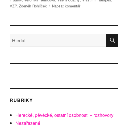
pro
VZP
,
Zdeněk Rohlíček
Napsat komentář
text
s
názvem
Bude
nový
HLE
Hledat:
seriál
„ČECHOVI“
českým
DALLASEM?
RUBRIKY
Herecké, pěvěcké, ostatní osobnosti – rozhovory
Nezařazené