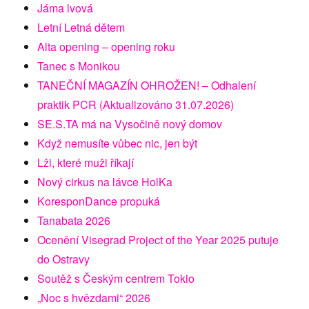
Jáma lvová
Letní Letná dětem
Alta opening – opening roku
Tanec s Monikou
TANEČNÍ MAGAZÍN OHROŽEN! – Odhalení
praktik PCR (Aktualizováno 31.07.2026)
SE.S.TA má na Vysočině nový domov
Když nemusíte vůbec nic, jen být
Lži, které muži říkají
Nový cirkus na lávce HolKa
KoresponDance propuká
Tanabata 2026
Ocenění Visegrad Project of the Year 2025 putuje
do Ostravy
Soutěž s Českým centrem Tokio
„Noc s hvězdami“ 2026