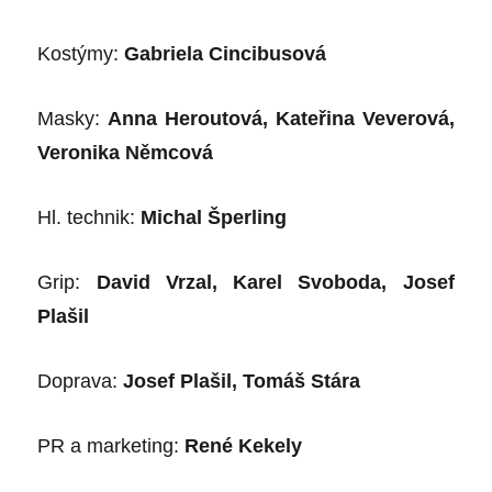
Kost
ýmy:
Gabriela Cincibusová
Masky:
Anna Heroutová, Kateřina Veverová,
Veronika Němcová
Hl. technik:
Michal Š
perling
Grip:
David Vrzal, Karel Svoboda, Josef
Plašil
Doprava:
Josef Plaš
il, Tom
áš Stára
PR a marketing:
Ren
é
Kekely