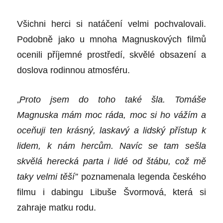
Všichni herci si natáčení velmi pochvalovali.
Podobně jako u mnoha Magnuskový
ch film
ů
ocenili příjemn
é
prostředí, skvěl
é
obsazení a
doslova rodinnou atmosf
é
ru.
„
Proto jsem do toho také šla. Tomáše
Magnuska mám moc ráda, moc si ho váží
m a
oce
ňuji ten krásný, laskavý a lidský přístup k
lidem, k nám hercům. Navíc se tam sešla
skvělá herecká parta i lid
é
od štábu, což mě
taky velmi těší”
poznamenala legenda česk
é
ho
filmu i dabingu Libuše Švormová, která si
zahraje matku rodu.