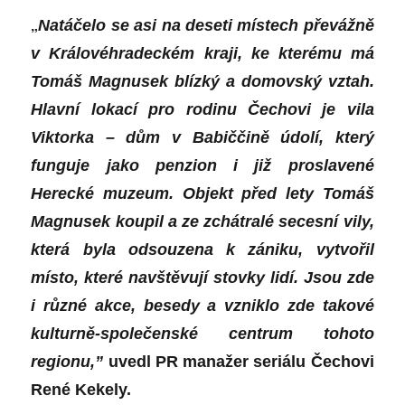
„
Natáčelo se asi na deseti místech převážně
v Královéhradeck
é
m kraji, ke kter
é
mu má
Tomáš Magnusek blízký a domovský vztah.
Hlavní lokací pro rodinu Čechovi je
vila
Viktorka
– dům v Babiččině údolí, který
funguje jako penzion i již proslaven
é
Hereck
é
muzeum.
Objekt před lety Tomáš
Magnusek koupil a ze zchátral
é
secesní vily,
která byla odsouzena k zániku, vytvoř
il
m
ísto, kter
é
navštěvují stovky lidí. Jsou zde
i různ
é
akce, besedy a vzniklo zde takov
é
kulturně-společensk
é
centrum tohoto
regionu,”
uvedl PR manaž
er seri
álu Čechovi
Ren
é
Kekely.