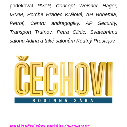
poděkoval
PVZP, Concept Weisner Hager,
ISMM, Porche Hradec Králové, AH Bohemia,
Petrof, Centru andragogiky, AP Security,
Transport Trutnov, Petra Clinic, Svatebnímu
salonu Adina a také salonům Koutný Prostějov.
Realiza
ční tý
m seri
álu Č
ECHOVI: