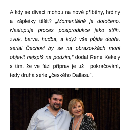
A kdy se diváci mohou na nov
é
příběhy, hrdiny
a zápletky těšit?
„
Moment
álně je dotočeno.
Nastupuje proces postprodukce jako střih,
zvuk, barva, hudba, a když vše půjde dobř
e,
seri
ál Čechovi by se na obrazovkách mohl
objevit nejspíš na podzim,”
dodal Ren
é
Kekely
s t
ím, že ve fá
zi p
říprav je už i pokračování,
tedy druhá s
é
rie
„
česk
é
ho Dallasu”.