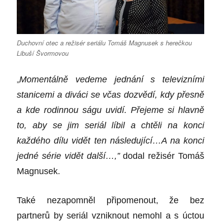
Duchovní otec a režisér seriálu Tomáš Magnusek s herečkou
Libuší Švormovou
„
Moment
álně vedeme jednání s televizními
stanicemi a diváci se včas dozvědí, kdy přesně
a kde rodinnou ságu uvidí. Přejeme si hlavně
to, aby se jim seriál líbil a chtěli na konci
každ
é
ho d
ílu vidě
t ten n
ásledující…A na konci
jedn
é
s
é
rie vid
ě
t dal
ší…,”
dodal režis
é
r Tom
áš
Magnusek.
Také nezapomněl připomenout, že bez
partnerů by seriál vzniknout nemohl a s úctou