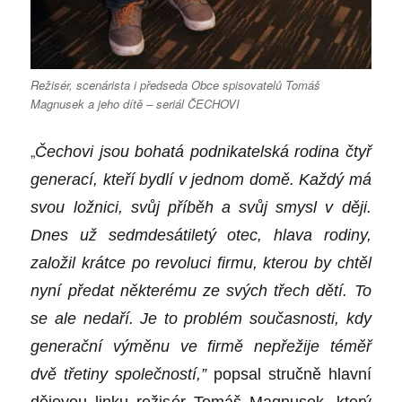
Režisér, scenárista i předseda Obce spisovatelů Tomáš
Magnusek a jeho dítě – seriál ČECHOVI
„
Čechovi jsou bohatá podnikatelská rodina č
ty
ř
generac
í, kteří bydlí v jednom domě. Každý má
svou ložnici, svůj příběh a svůj smysl v ději.
Dnes už sedmdesátiletý otec, hlava rodiny,
založil krátce po revoluci firmu, kterou by chtěl
nyní předat někter
é
mu ze svý
ch t
řech dětí. To
se ale nedaří. Je to probl
é
m současnosti, kdy
generační výměnu ve firmě nepřežije t
é
měř
dvě třetiny společností,”
popsal stručně hlavní