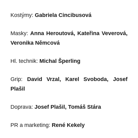
Kost
ýmy:
Gabriela Cincibusová
Masky:
Anna Heroutová, Kateřina Veverová,
Veronika Němcová
Hl. technik:
Michal Š
perling
Grip:
David Vrzal, Karel Svoboda, Josef
Plašil
Doprava:
Josef Plaš
il, Tom
áš Stára
PR a marketing:
Ren
é
Kekely