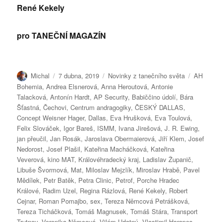
René Kekely
pro TANEČNÍ MAGAZÍN
Autor:
Publikováno:
Rubriky:
Štítky:
Michal
7 dubna, 2019
Novinky z tanečního světa
AH
Bohemia
,
Andrea Elsnerová
,
Anna Heroutová
,
Antonie
Talacková
,
Antonín Hardt
,
AP Security
,
Babiččino údolí
,
Bára
Šťastná
,
Čechovi
,
Centrum andragogiky
,
ČESKÝ DALLAS
,
Concept Weisner Hager
,
Dallas
,
Eva Hrušková
,
Eva Toulová
,
Felix Slováček
,
Igor Bareš
,
ISMM
,
Ivana Jirešová
,
J. R. Ewing
,
jan přeučil
,
Jan Rosák
,
Jaroslava Obermaierová
,
Jiří Klem
,
Josef
Nedorost
,
Josef Plašil
,
Kateřina Macháčková
,
Kateřina
Veverová
,
kino MAT
,
Královéhradecký kraj
,
Ladislav Županič
,
Libuše Švormová
,
Mat
,
Miloslav Mejzlík
,
Miroslav Hrabě
,
Pavel
Mědílek
,
Petr Batěk
,
Petra Clinic
,
Petrof
,
Porche Hradec
Králové
,
Radim Uzel
,
Regina Rázlová
,
René Kekely
,
Robert
Cejnar
,
Roman Pomajbo
,
sex
,
Tereza Němcová Petrášková
,
Tereza Ticháčková
,
Tomáš Magnusek
,
Tomáš Stára
,
Transport
Trutnov
,
Veronika Němcová
,
Vilém Udatný
,
Vlastimil Harapes
,