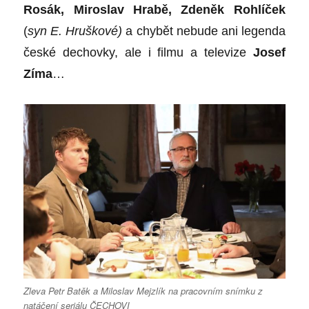
Ros
ák, Miroslav Hrabě, Zdeněk Rohlíček
(
syn E. Hruškov
é
)
a chybět nebude ani legenda
česk
é
dechovky, ale i filmu a televize
Josef
Zíma
…
Zleva Petr Batěk a Miloslav Mejzlík na pracovním snímku z
natáčení seriálu ČECHOVI