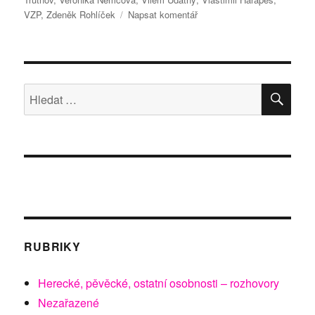
pro
VZP
,
Zdeněk Rohlíček
Napsat komentář
text
s
názvem
Bude
nový
HLE
Hledat:
seriál
„ČECHOVI“
českým
DALLASEM?
RUBRIKY
Herecké, pěvěcké, ostatní osobnosti – rozhovory
Nezařazené