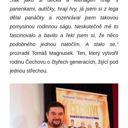
panenkami, autíčky, hrají hry, já jsem si z lega
dě
lal pan
áčky a rozehrával jsem takovou
pomyslnou rodinnou ságu. Neskutečně mě to
fascinovalo a bavilo a řekl jsem si, že něco
podobn
é
ho jednou natočím. A stalo se,”
prozradil Tomáš Magnusek. Ten, který vytvořil
rodinu Čechovu o č
ty
ř
ech generac
í
ch, žijící
pod
jednou střechou.