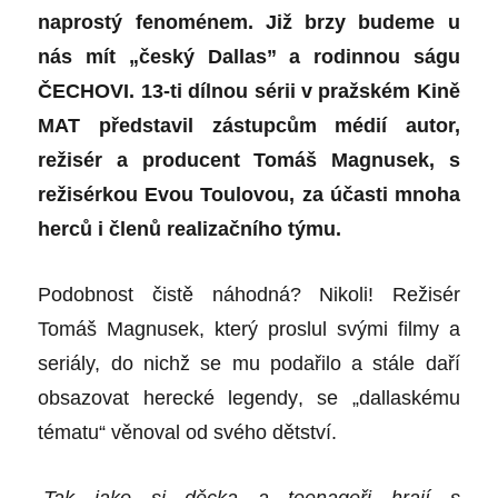
naprostý
fenom
é
nem. Již brzy budeme u
nás mít „český
Dallas
” a rodinnou ságu
Č
ECHOVI.
13-ti dílnou s
é
rii v pražsk
é
m Kin
ě
MAT p
ředstavil zástupcům médií autor,
režis
ér a producent Tom
áš Magnusek, s
režisérkou Evou Toulovou, za účasti mnoha
herců i členů
realiza
čního týmu.
Podobnost čistě náhodná? Nikoli! Režis
é
r
Tom
áš Magnusek, který proslul svými filmy a
seriály, do nichž se mu podař
ilo a st
á
le da
ří
obsazovat hereck
é
legendy
, se „dallask
é
mu
t
é
matu“
věnoval od sv
é
ho dětství
.
„
Tak jako si děcka a teenageři hrají s