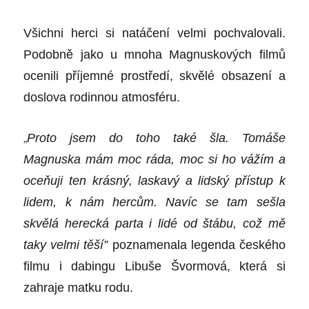
Všichni herci si natáčení velmi pochvalovali.
Podobně jako u mnoha Magnuskový
ch film
ů
ocenili příjemn
é
prostředí, skvěl
é
obsazení a
doslova rodinnou atmosf
é
ru.
„
Proto jsem do toho také šla. Tomáše
Magnuska mám moc ráda, moc si ho váží
m a
oce
ňuji ten krásný, laskavý a lidský přístup k
lidem, k nám hercům. Navíc se tam sešla
skvělá herecká parta i lid
é
od štábu, což mě
taky velmi těší”
poznamenala legenda česk
é
ho
filmu i dabingu Libuše Švormová, která si
zahraje matku rodu.