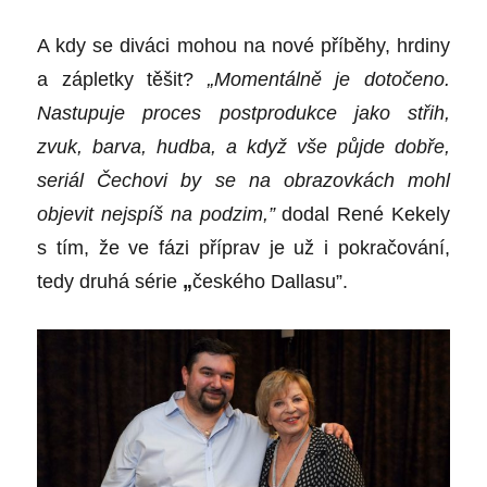
A kdy se diváci mohou na nov
é
příběhy, hrdiny
a zápletky těšit?
„
Moment
álně je dotočeno.
Nastupuje proces postprodukce jako střih,
zvuk, barva, hudba, a když vše půjde dobř
e,
seri
ál Čechovi by se na obrazovkách mohl
objevit nejspíš na podzim,”
dodal Ren
é
Kekely
s t
ím, že ve fá
zi p
říprav je už i pokračování,
tedy druhá s
é
rie
„
česk
é
ho Dallasu”.