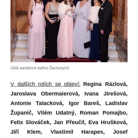
Celá seriálová rodina Čechových
V dal
ších rolích se objeví:
Regina
R
ázlová,
Jaroslava Obermaierová, Ivana Jirešová,
Antonie Talacková, Igor Bareš, Ladislav
Županič
, Vil
é
m Udatný, Roman Pomajbo,
Felix Slováček, Jan Př
eu
čil, Eva Hrušková,
Jiří Klem, Vlastimil Harapes, Josef