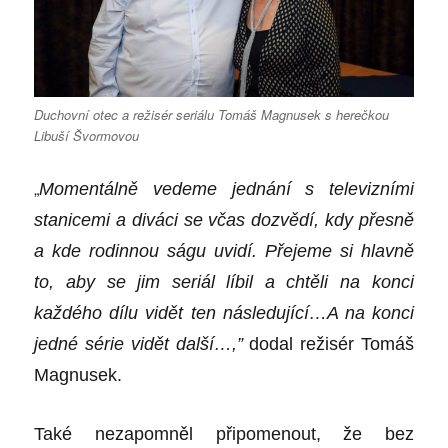
Duchovní otec a režisér seriálu Tomáš Magnusek s herečkou
Libuší Švormovou
„
Moment
álně vedeme jednání s televizními
stanicemi a diváci se včas dozvědí, kdy přesně
a kde rodinnou ságu uvidí. Přejeme si hlavně
to, aby se jim seriál líbil a chtěli na konci
každ
é
ho d
ílu vidě
t ten n
ásledující…A na konci
jedn
é
s
é
rie vid
ě
t dal
ší…,”
dodal režis
é
r Tom
áš
Magnusek.
Také nezapomněl připomenout, že bez