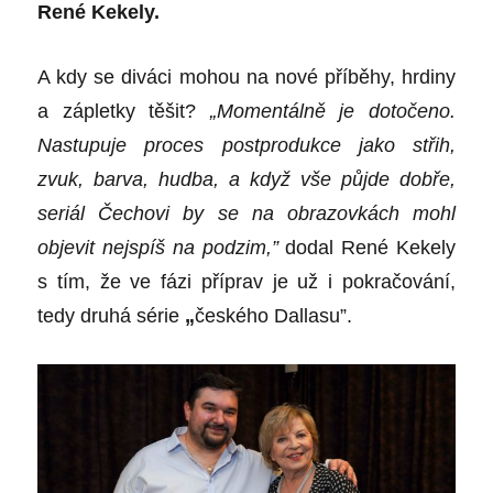
Ren
é
Kekely.
A kdy se diváci mohou na nov
é
příběhy, hrdiny
a zápletky těšit?
„
Moment
álně je dotočeno.
Nastupuje proces postprodukce jako střih,
zvuk, barva, hudba, a když vše půjde dobř
e,
seri
ál Čechovi by se na obrazovkách mohl
objevit nejspíš na podzim,”
dodal Ren
é
Kekely
s t
ím, že ve fá
zi p
říprav je už i pokračování,
tedy druhá s
é
rie
„
česk
é
ho Dallasu”.