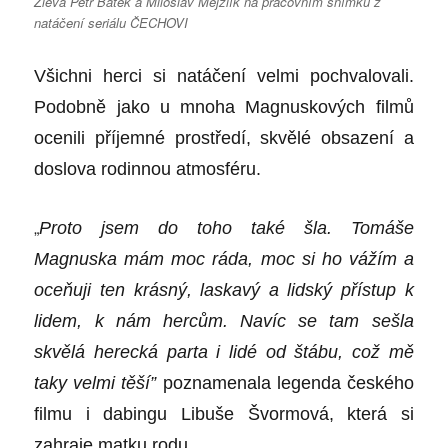
Zleva Petr Batěk a Miloslav Mejzlík na pracovním snímku z
natáčení seriálu ČECHOVI
Všichni herci si natáčení velmi pochvalovali.
Podobně jako u mnoha Magnuskový
ch film
ů
ocenili příjemn
é
prostředí, skvěl
é
obsazení a
doslova rodinnou atmosf
é
ru.
„
Proto jsem do toho také šla. Tomáše
Magnuska mám moc ráda, moc si ho váží
m a
oce
ňuji ten krásný, laskavý a lidský přístup k
lidem, k nám hercům. Navíc se tam sešla
skvělá herecká parta i lid
é
od štábu, což mě
taky velmi těší”
poznamenala legenda česk
é
ho
filmu i dabingu Libuše Švormová, která si
zahraje matku rodu.