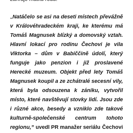
„
Natáčelo se asi na deseti místech převážně
v Královéhradeck
é
m kraji, ke kter
é
mu má
Tomáš Magnusek blízký a domovský vztah.
Hlavní lokací pro rodinu Čechovi je
vila
Viktorka
– dům v Babiččině údolí, který
funguje jako penzion i již proslaven
é
Hereck
é
muzeum.
Objekt před lety Tomáš
Magnusek koupil a ze zchátral
é
secesní vily,
která byla odsouzena k zániku, vytvoř
il
m
ísto, kter
é
navštěvují stovky lidí. Jsou zde
i různ
é
akce, besedy a vzniklo zde takov
é
kulturně-společensk
é
centrum tohoto
regionu,”
uvedl PR manaž
er seri
álu Čechovi