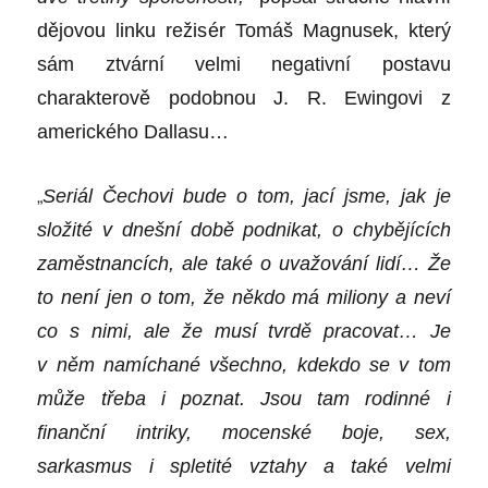
dějovou linku režis
é
r Tom
áš Magnusek, který
sám ztvární velmi negativní postavu
charakterově podobnou J. R. Ewingovi z
americk
é
ho Dallasu…
„
Seriál Čechovi bude o tom, jací jsme, jak je
složit
é
v dnešní době podnikat, o chybějících
zaměstnancích, ale tak
é
o uvažování lidí… Že
to není jen o tom, že někdo má miliony a neví
co
s nimi, ale že musí tvrdě pracovat…
Je
v
něm namí
chan
é
všechno, kdekdo se v tom
může třeba i poznat. Jsou tam rodinn
é
i
finan
ční intriky, mocensk
é
boje, sex,
sarkasmus i
spletit
é
vztahy a tak
é
velmi