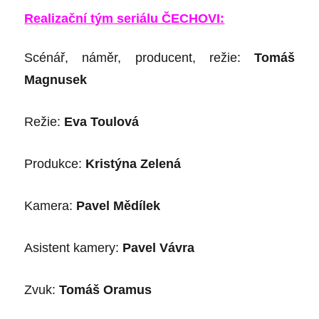
Realiza
ční tý
m seri
álu Č
ECHOVI:
Sc
é
nář, námě
r, producent, re
ž
ie:
Tomáš
Magnusek
Rež
ie:
Eva Toulov
á
Produkce:
Kristýna Zelená
Kamera:
Pavel Mědílek
Asistent kamery:
Pavel Vávra
Zvuk:
Tomáš Oramus