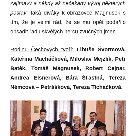
zajímavý a někdy až neč
ekan
ý vývoj některých
postav“
láká
div
áky k obrazovce Magnusek
s
t
ím, že je velmi rád, že se mu opět podařilo
obsadit řadu skvělých herců zvučných jmen.
Rodinu Čechových tvoří:
Libuše Švormová,
Kateř
ina Mach
áčková, Miloslav Mejzlík, Petr
Batě
k, Tom
áš Magnusek, Robert Cejnar,
Andrea Elsnerová, Bára Šťastná
, Tereza
N
ěmcová – Petrášková
, Tereza Tich
áčková.