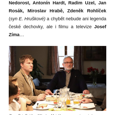
Nedorost, Antoní
n Hardt, Radim Uzel, Jan
Ros
ák, Miroslav Hrabě, Zdeněk Rohlíček
(
syn E. Hruškov
é
)
a chybět nebude ani legenda
česk
é
dechovky, ale i filmu a televize
Josef
Zíma
…