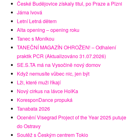
České Budějovice získaly titul, po Praze a Plzni
Jáma lvová
Letní Letná dětem
Alta opening – opening roku
Tanec s Monikou
TANEČNÍ MAGAZÍN OHROŽEN! – Odhalení
praktik PCR (Aktualizováno 31.07.2026)
SE.S.TA má na Vysočině nový domov
Když nemusíte vůbec nic, jen být
Lži, které muži říkají
Nový cirkus na lávce HolKa
KoresponDance propuká
Tanabata 2026
Ocenění Visegrad Project of the Year 2025 putuje
do Ostravy
Soutěž s Českým centrem Tokio