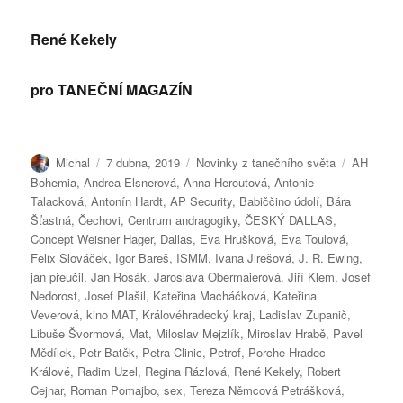
René Kekely
pro TANEČNÍ MAGAZÍN
Autor:
Publikováno:
Rubriky:
Štítky:
Michal
7 dubna, 2019
Novinky z tanečního světa
AH
Bohemia
,
Andrea Elsnerová
,
Anna Heroutová
,
Antonie
Talacková
,
Antonín Hardt
,
AP Security
,
Babiččino údolí
,
Bára
Šťastná
,
Čechovi
,
Centrum andragogiky
,
ČESKÝ DALLAS
,
Concept Weisner Hager
,
Dallas
,
Eva Hrušková
,
Eva Toulová
,
Felix Slováček
,
Igor Bareš
,
ISMM
,
Ivana Jirešová
,
J. R. Ewing
,
jan přeučil
,
Jan Rosák
,
Jaroslava Obermaierová
,
Jiří Klem
,
Josef
Nedorost
,
Josef Plašil
,
Kateřina Macháčková
,
Kateřina
Veverová
,
kino MAT
,
Královéhradecký kraj
,
Ladislav Županič
,
Libuše Švormová
,
Mat
,
Miloslav Mejzlík
,
Miroslav Hrabě
,
Pavel
Mědílek
,
Petr Batěk
,
Petra Clinic
,
Petrof
,
Porche Hradec
Králové
,
Radim Uzel
,
Regina Rázlová
,
René Kekely
,
Robert
Cejnar
,
Roman Pomajbo
,
sex
,
Tereza Němcová Petrášková
,