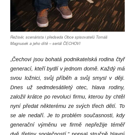
Režisér, scenárista i předseda Obce spisovatelů Tomáš
Magnusek a jeho dítě – seriál ČECHOVI
„
Čechovi jsou bohatá podnikatelská rodina č
ty
ř
generac
í, kteří bydlí v jednom domě. Každý má
svou ložnici, svůj příběh a svůj smysl v ději.
Dnes už sedmdesátiletý otec, hlava rodiny,
založil krátce po revoluci firmu, kterou by chtěl
nyní předat někter
é
mu ze svý
ch t
řech dětí. To
se ale nedaří. Je to probl
é
m současnosti, kdy
generační výměnu ve firmě nepřežije t
é
měř
dvě třetiny společností,”
popsal stručně hlavní