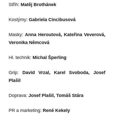
Stř
ih:
Matě
j Broth
ánek
Kost
ýmy:
Gabriela Cincibusová
Masky:
Anna Heroutová, Kateřina Veverová,
Veronika Němcová
Hl. technik:
Michal Š
perling
Grip:
David Vrzal, Karel Svoboda, Josef
Plašil
Doprava:
Josef Plaš
il, Tom
áš Stára
PR a marketing:
Ren
é
Kekely