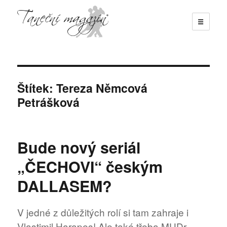
☰
Taneční magazín
Štítek:
Tereza Němcová
Petrášková
Bude nový seriál
„ČECHOVI“ českým
DALLASEM?
V jedné z důležitých rolí si tam zahraje i
Vlastimil Harapes! Ale také třeba MUDr.