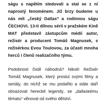
ságu s napětím sledovali a stal se z ní
naprostý
fenom
é
nem. Již brzy budeme u
nás mít „český
Dallas
” a rodinnou ságu
Č
ECHOVI.
13-ti dílnou s
é
rii v pražsk
é
m Kin
ě
MAT p
ředstavil zástupcům médií autor,
režis
ér a producent Tom
áš Magnusek, s
režisérkou Evou Toulovou, za účasti mnoha
herců i členů
realiza
čního týmu.
Podobnost čistě náhodná? Nikoli! Režis
é
r
Tom
áš Magnusek, který proslul svými filmy a
seriály, do nichž se mu podař
ilo a st
á
le da
ří
obsazovat hereck
é
legendy
, se „dallask
é
mu
t
é
matu“
věnoval od sv
é
ho dětství
.