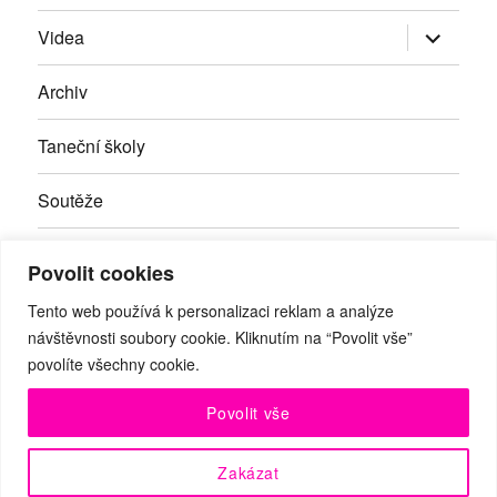
Zobrazit
Videa
podřazen
položky
Archiv
Taneční školy
Soutěže
Inzerce
Povolit cookies
Kontakty
Tento web používá k personalizaci reklam a analýze
návštěvnosti soubory cookie. Kliknutím na “Povolit vše”
povolíte všechny cookie.
Facebook
RSS
Youtube
Povolit vše
© Taneční magazín, z.s. | Branická 69/66, Braník, 147 00 Praha
Zakázat
4 | IČO: 27059821