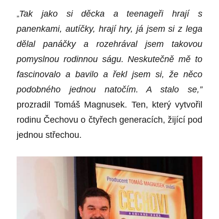
„
Tak jako si děcka a teenageři hrají s
panenkami, autíčky, hrají hry, já jsem si z lega
dě
lal pan
áčky a rozehrával jsem takovou
pomyslnou rodinnou ságu. Neskutečně mě to
fascinovalo a bavilo a řekl jsem si, že něco
podobn
é
ho jednou natočím. A stalo se,”
prozradil Tomáš Magnusek. Ten, který vytvořil
rodinu Čechovu o č
ty
ř
ech generac
í
ch, žijící
pod
jednou střechou.