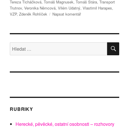
Tereza Ticháčková
,
Tomáš Magnusek
,
Tomáš Stára
,
Transport
Trutnov
,
Veronika Němcová
,
Vilém Udatný
,
Vlastimil Harapes
,
pro
VZP
,
Zdeněk Rohlíček
Napsat komentář
text
s
názvem
Bude
nový
HLE
Hledat:
seriál
„ČECHOVI“
českým
DALLASEM?
RUBRIKY
Herecké, pěvěcké, ostatní osobnosti – rozhovory