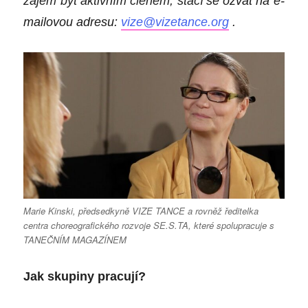
zájem být aktivním členem, stačí
se ozvat na e-
mailovou adresu:
vize@vizetance.org
.
Marie Kinski, předsedkyně VIZE TANCE a rovněž ředitelka
centra choreografického rozvoje SE.S.TA, které spolupracuje s
TANEČNÍM MAGAZÍNEM
Jak skupiny pracují?