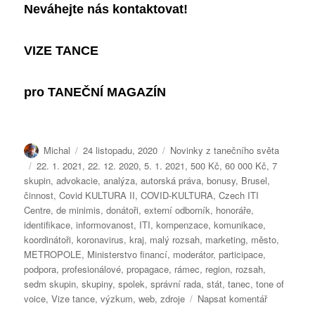
Neváhejte nás kontaktovat!
VIZE TANCE
pro
TANEČNÍ MAGAZÍN
Autor:
Publikováno:
Rubriky:
Michal
24 listopadu, 2020
Novinky z tanečního světa
Štítky:
22. 1. 2021
,
22. 12. 2020
,
5. 1. 2021
,
500 Kč
,
60 000 Kč
,
7
skupin
,
advokacie
,
analýza
,
autorská práva
,
bonusy
,
Brusel
,
činnost
,
Covid KULTURA II
,
COVID-KULTURA
,
Czech ITI
Centre
,
de minimis
,
donátoři
,
externí odborník
,
honoráře
,
identifikace
,
informovanost
,
ITI
,
kompenzace
,
komunikace
,
koordinátoři
,
koronavirus
,
kraj
,
malý rozsah
,
marketing
,
město
,
METROPOLE
,
Ministerstvo financí
,
moderátor
,
participace
,
podpora
,
profesionálové
,
propagace
,
rámec
,
region
,
rozsah
,
sedm skupin
,
skupiny
,
spolek
,
správní rada
,
stát
,
tanec
,
tone of
pro
voice
,
Vize tance
,
výzkum
,
web
,
zdroje
Napsat komentář
text