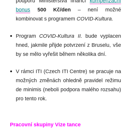
podporu Ministerstva financí
kompenzační
bonus
500 Kč/den
– není možné
kombinovat s programem
COVID-Kultura.
Program
COVID-Kultura II.
bude vyplacen
hned, jakmile přijde potvrzení z Bruselu, vše
by se mělo vyřešit během několika dní.
V
rámci ITI (Czech ITI Centre) se pracuje na
možných změnách ohledně pravidel režimu
de minimis
(neboli podpora malého rozsahu)
pro tento rok.
Pracovní skupiny Vize tance