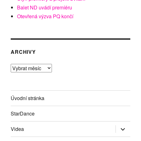
Balet ND uvádí premíéru
Otevřená výzva PQ končí
ARCHIVY
Archivy
Úvodní stránka
StarDance
Zobrazit
Videa
podřazen
položky