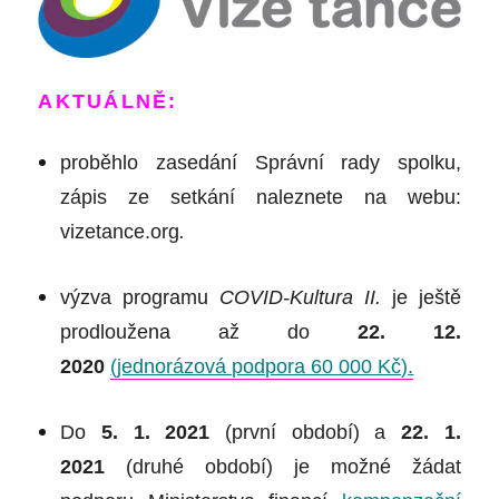
A
KTUÁLNĚ:
proběhlo zasedání Správní rady spolku,
zápis ze setkání naleznete na webu:
vizetance.org
.
výzva programu
COVID-Kultura II.
je
ještě
prodloužena až do
22. 12.
2020
(jednorázová podpora 60 000 Kč)
.
Do
5. 1. 2021
(první období) a
22. 1.
2021
(druhé období) je možné žádat