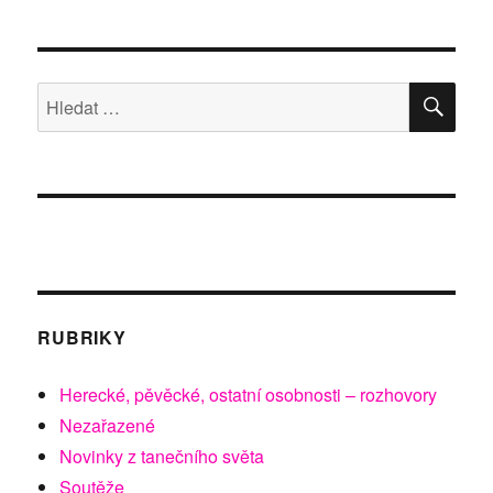
s
názvem
VIZE
TANCE
HLE
Hledat:
radí
RUBRIKY
Herecké, pěvěcké, ostatní osobnosti – rozhovory
Nezařazené
Novinky z tanečního světa
Soutěže