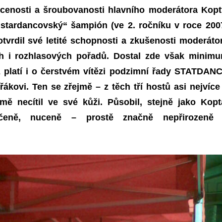
ucenosti a šroubovanosti hlavního moderátora
Kopt
stardancovský“ šampión (ve 2. ročníku v roce 200
otvrdil
své letité schopnosti a zkušenosti moderáto
ích i rozhlasových pořadů. Dostal zde však minim
ž platí i o čerstvém vítězi podzimní řady STATDAN
ákovi. Ten se zřejmě – z těch tří hostů asi nejvíce
rmě necítil ve své kůži. Působil, stejně jako Kopt
učeně, nuceně – prostě značně nepřirozeně