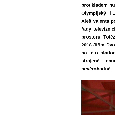
protikladem n
Olympijský i „
Aleš Valenta p
řady televizn
prostoru. Toté
2018 Jiřím Dvoř
na této platfo
strojeně, na
nevěrohodně.