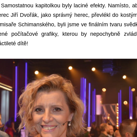
. Samostatnou kapitolkou byly laciné efekty. Namísto, a
erec Jiří Dvořák, jako správný herec, převlékl do kostý
misaře Schimanského, byli jsme ve finálním tvaru svěd
ené počítačové grafiky, kterou by nepochybně zvlád
tileté dítě!