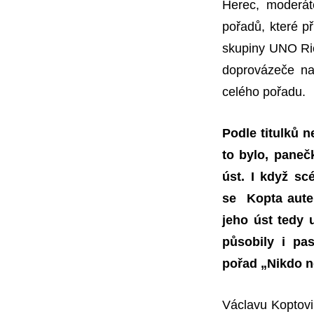
Herec, moderát
pořadů, které 
skupiny UNO R
doprovázeče na
celého pořadu.
Podle titulků 
to bylo, paneč
úst. I když sc
se Kopta auten
jeho úst tedy 
působily i pa
pořad „Nikdo n
Václavu Koptovi