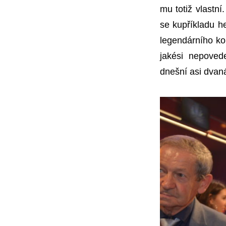
mu totiž vlastní
se kupříkladu h
legendárního ko
jakési nepoved
dnešní asi dvanác