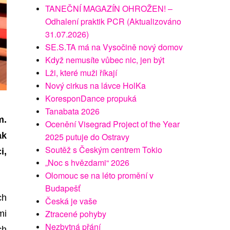
TANEČNÍ MAGAZÍN OHROŽEN! –
Odhalení praktik PCR (Aktualizováno
31.07.2026)
SE.S.TA má na Vysočině nový domov
Když nemusíte vůbec nic, jen být
Lži, které muži říkají
Nový cirkus na lávce HolKa
KoresponDance propuká
Tanabata 2026
m.
Ocenění Visegrad Project of the Year
ak
2025 putuje do Ostravy
Soutěž s Českým centrem Tokio
i,
„Noc s hvězdami“ 2026
Olomouc se na léto promění v
Budapešť
ch
Česká je vaše
Ztracené pohyby
mi
Nezbytná přání
ch