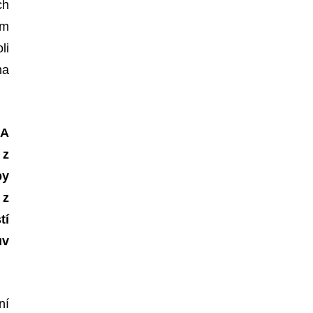
ch
em
li
ha
 A
 z
by
 z
tí
ův
ní