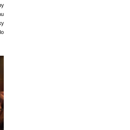
by
mu
ky
lo