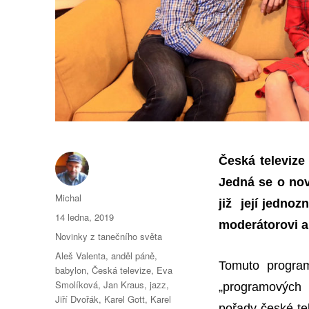
Česká televiz
Jedná se o
nov
Autor:
Michal
již její jednoz
Publikováno:
14 ledna, 2019
moderátorovi a 
Rubriky:
Novinky z tanečního světa
Štítky:
Aleš Valenta
,
anděl páně
,
Tomuto progra
babylon
,
Česká televize
,
Eva
Smolíková
,
Jan Kraus
,
jazz
,
„programových 
Jiří Dvořák
,
Karel Gott
,
Karel
pořady české te