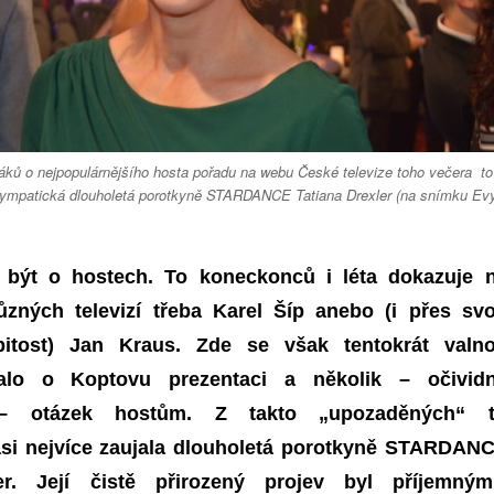
áků o nejpopulárnějšího hosta pořadu na webu České televize toho večera to
sympatická dlouholetá porotkyně STARDANCE Tatiana Drexler (na snímku Ev
být o hostech. To koneckonců i léta dokazuje 
ůzných televizí třeba Karel Šíp anebo (i přes sv
itost) Jan Kraus. Zde se však tentokrát valn
nalo o Koptovu prezentaci a několik – očivid
 – otázek hostům. Z takto „upozaděných“
si nejvíce zaujala
dlouholetá porotkyně STARDAN
er. Její čistě přirozený projev byl příjemným