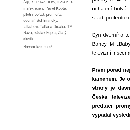
Šíp
,
KOPTASHOW
,
lucie bílá
,
marek eben
,
Pavel Kopta
,
odhalení bulvár
pilotní pořad
,
premiéra
,
snad, protentok
scénář
,
Schimansky
,
talkshow
,
Tatiana Drexler
,
TV
Nova
,
václav kopta
,
Zlatý
Syn dvorního te
slavík
Boney M „Babyl
pro
Napsat komentář
text
televizní inscen
s
názvem
První pořad ně
Premiéra
KOPTASHOW
kamenem. Je ob
ve
strany je
dáv
znamení
STARDANCE
Česká televiz
předtáčí,
promý
vypadal výsled