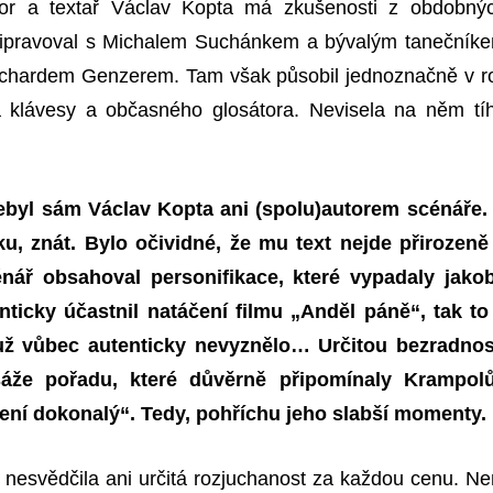
or a textař
Václav Kopta má zkušenosti z obdobný
připravoval s Michalem Suchánkem a bývalým tanečník
ichardem Genzerem. Tam
však působil jednoznačně v ro
 klávesy a občasného glosátora. Nevisela na něm tí
nebyl sám Václav Kopta ani (spolu)autorem scénáře.
ku, znát. Bylo očividné, že mu text nejde přirozeně
énář obsahoval personifikace,
které vypadaly jako
ticky účastnil natáčení filmu „Anděl páně“, tak to
už vůbec autenticky nevyznělo… Určitou bezradnos
sáže pořadu, které důvěrně připomínaly Krampol
ení dokonalý“. Tedy, pohříchu jeho slabší momenty.
 nesvědčila ani určitá rozjuchanost za každou cenu. Ne