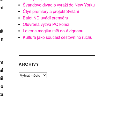
Švandovo divadlo vyráží do New Yorku
ní
Čtyři premiéry a projekt Svítání
Balet ND uvádí premíéru
Otevřená výzva PQ končí
Laterna magika míří do Avignonu
it
Kultura jako součást cestovního ruchu
 a
ým
ARCHIVY
hé
Archivy
dě
ho
ka