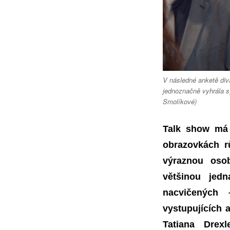
V následné anketě div
jednoznačně vyhrála 
Smolíkové)
Talk show má 
obrazovkách r
výraznou osob
většinou jed
nacvičených
vystupujících a
Tatiana Drexl