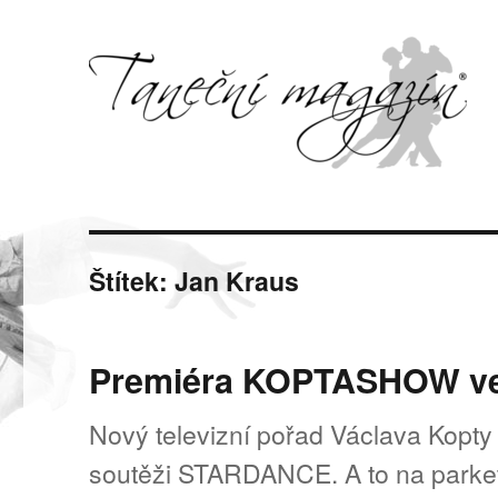
Svět tance, pohybu a hudby
Taneční magazín
Štítek:
Jan Kraus
Premiéra KOPTASHOW v
Nový televizní pořad Václava Kopty 
soutěži STARDANCE. A to na parketu 