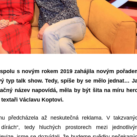
e spolu s novým rokem 2019 zahájila novým pořade
ý typ
talk show.
Tedy, spíše by se mělo jednat…
J
načný název napovídá, měla by být šita na míru herc
textaři Václavu Koptovi.
mu předcházela až neskutečná reklama. V takzvaný
dírách“, tedy hluchých prostorech mezi jednotlivý
levize, jsme se dozvídali, že budeme svědky nečekaný