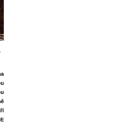
y
na
ou
ou
ně
tří
CE