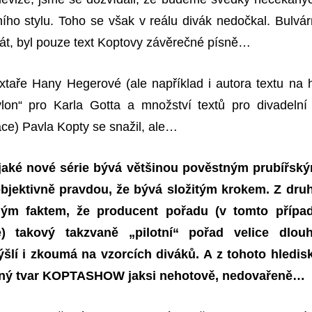
ního stylu. Toho se však v reálu divák nedočkal. Bulvár
rát, byl pouze text Koptovy závěrečné písně…
xtaře Hany Hegerové (ale například i autora textu na h
on“ pro Karla Gotta a množství textů pro divadelní
ace) Pavla Kopty se snažil, ale…
jaké nové série bývá většinou pověstným prubířsk
jektivně pravdou, že bývá složitým krokem. Z dru
ným
faktem, že producent pořadu (v tomto přípa
e) t
akový
takzvaně „pilotní“ pořad velice dlou
šlí i
zkoumá na vzorcích diváků. A z tohoto hledis
ný tvar
KOPTASHOW
jaksi nehotově, nedovařeně…