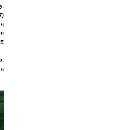
y
.
7)
ra
um
CE
 –
a,
 a