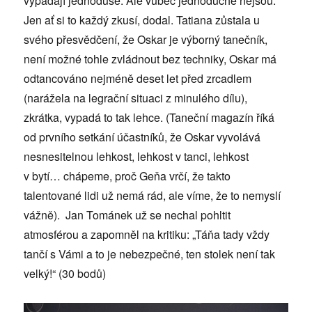
vypadají jednoduše. Ale vůbec jednoduché nejsou.
Jen ať si to každý zkusí, dodal. Tatiana zůstala u
svého přesvědčení, že Oskar je výborný tanečník,
není možné tohle zvládnout bez techniky, Oskar má
odtancováno nejméně deset let před zrcadlem
(narážela na legrační situaci z minulého dílu),
zkrátka, vypadá to tak lehce. (Taneční magazín říká
od prvního setkání účastníků, že Oskar vyvolává
nesnesitelnou lehkost, lehkost v tanci, lehkost
v bytí… chápeme, proč Geňa vrčí, že takto
talentované lidi už nemá rád, ale víme, že to nemyslí
vážně). Jan Tománek už se nechal pohltit
atmosférou a zapomněl na kritiku: „Táňa tady vždy
tančí s Vámi a to je nebezpečné, ten stolek není tak
velký!“ (30 bodů)