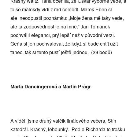
Krásný waltz. Táňa ocenila, že Oskar výborně vede, a
to se málokdy vidí z řad celebrit. Marek Eben si
ale neodpustil poznámku: „Moje žena mě taky vede,
ale ta zodpovědnost je na mně.“ Jan Tománek
pochválil eleganci, prý lepší než v původní verzi.
Geňa si jen pochvaloval,
že když
si bude chtít užít
tanec, tak si tento pustí ještě jednou. (29 bodů)
Marta Dancingerová a Martin Prágr
A viděli jsme druhý valčík finálového večera, Stín
katedrál. Krásný, lehounký. Podle Richarda to trošku