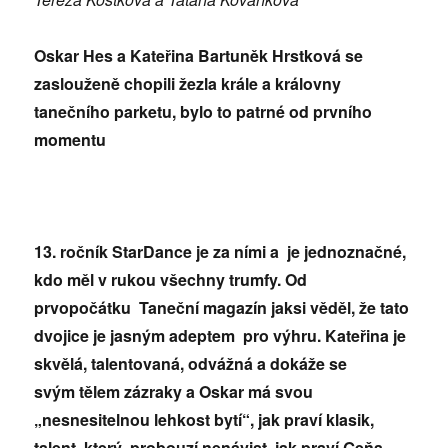
Oskar Hes a Kateřina Bartuněk Hrstková se
zaslouženě chopili žezla krále a královny
tanečního parketu, bylo to patrné od prvního
momentu
13. ročník StarDance je za ními a je jednoznačné,
kdo měl v rukou všechny trumfy. Od
prvopočátku Taneční magazín jaksi věděl, že tato
dvojice je jasným adeptem pro výhru. Kateřina je
skvělá, talentovaná, odvážná a dokáže se
svým tělem zázraky a Oskar má svou
„nesnesitelnou lehkost bytí“, jak praví klasik,
talent, který probouzí nenávist, jak praví Geňa