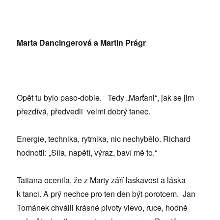
Marta Dancingerová a Martin Prágr
Opět tu bylo paso-doble. Tedy „Marťani“, jak se jim
přezdívá, předvedli velmi dobrý tanec.
Energie, technika, rytmika, nic nechybělo. Richard
hodnotil: „Síla, napětí, výraz, baví mě to.“
Tatiana ocenila, že z Marty září laskavost a láska
k tanci. A prý nechce pro ten den být porotcem. Jan
Tománek chválil krásné pivoty vlevo, ruce, hodně