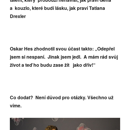
a kouzlo, které budí lásku, jak praví Tatiana
Drexler
Oskar Hes zhodnotil svou účast takto: „Odepřel
jsem si nespaní. Jinak jsem jedl. A mám rád svůj
život a teď ho budu zase žít jako dřív!“
Co dodat? Není důvod pro otázky. Všechno už
víme.