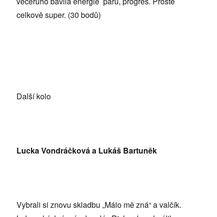
večerůho bavila energie páru, progres. Prostě
celkově super. (30 bodů)
Další kolo
Lucka Vondráčková a Lukáš Bartuněk
Vybrali si znovu skladbu „Málo mě zná“ a valčík.