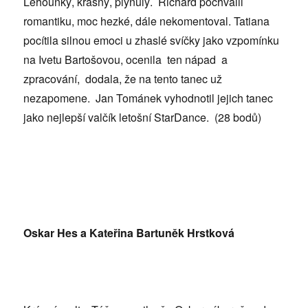
Lehounký, krásný, plynulý. Richard pochválil
romantiku, moc hezké, dále nekomentoval. Tatiana
pocítila silnou emoci u zhaslé svíčky jako vzpomínku
na Ivetu Bartošovou, ocenila ten nápad a
zpracování, dodala, že na tento tanec už
nezapomene. Jan Tománek vyhodnotil jejich tanec
jako nejlepší valčík letošní StarDance. (28 bodů)
Oskar Hes a Kateřina Bartuněk Hrstková