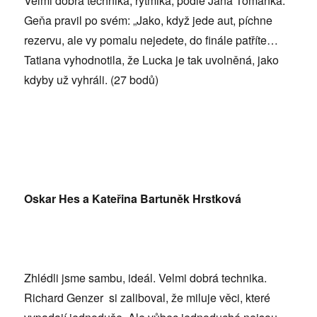
Velmi dobrá technika, rytmika, podle Jana Tománka.
Geňa pravil po svém: „Jako, když jede aut, píchne
rezervu, ale vy pomalu nejedete, do finále patříte…
Tatiana vyhodnotila, že Lucka je tak uvolněná, jako
kdyby už vyhráli. (27 bodů)
Oskar Hes a Kateřina Bartuněk Hrstková
Zhlédli jsme sambu, ideál. Velmi dobrá technika.
Richard Genzer si zaliboval, že miluje věci, které