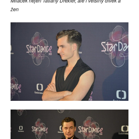
Miláček nejen Tatiány Drexler, ale i většiny dívek a
žen