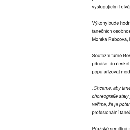
názvem
vystupujícím i div
Best
of
the
Výkony bude hodno
Best
tanečních osobnos
Monika Rebcová, M
Soutěžní turné Best
přinášet do českéh
popularizovat mode
„Chceme, aby tane
choreografie staly 
veříme, že je poten
profesionální tane
Pražské semifinále