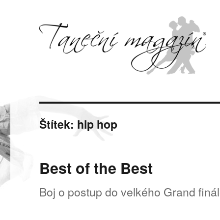
Svět tance, pohybu a hudby
Taneční magazín
Štítek:
hip hop
Best of the Best
Boj o postup do velkého Grand finá