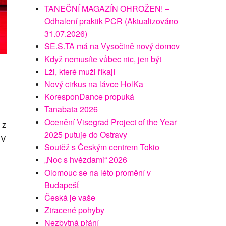
TANEČNÍ MAGAZÍN OHROŽEN! –
Odhalení praktik PCR (Aktualizováno
31.07.2026)
SE.S.TA má na Vysočině nový domov
Když nemusíte vůbec nic, jen být
Lži, které muži říkají
Nový cirkus na lávce HolKa
KoresponDance propuká
Tanabata 2026
Ocenění Visegrad Project of the Year
 z
2025 putuje do Ostravy
 V
Soutěž s Českým centrem Tokio
„Noc s hvězdami“ 2026
Olomouc se na léto promění v
Budapešť
Česká je vaše
Ztracené pohyby
Nezbytná přání