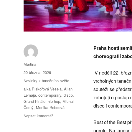
Praha hostí semif
choreografií zab
Autor:
Martina
Publikováno:
V neděli 22. břez
20 března, 2026
Rubriky:
vrcholných taneční
Novinky z tanečního světa
Štítky:
soutěži se předsta
ajka Piskořová Veselá
,
Allan
Lemaja
,
contemporary
,
disco
,
zabojují o postup 
Grand Finále
,
hip hop
,
Michal
disco i contempora
Černý
,
Monika Rebcová
pro
Napsat komentář
text
Best of the Best p
s
porotu. Na taneční