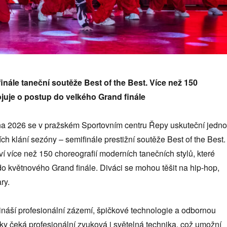
inále taneční soutěže Best of the Best. Více než 150
ojuje o postup do velkého Grand finále
na 2026 se v pražském Sportovním centru Řepy uskuteční jedno
ch klání sezóny – semifinále prestižní soutěže Best of the Best.
ví více než 150 choreografií moderních tanečních stylů, které
do květnového Grand finále. Diváci se mohou těšit na hip-hop,
ry.
řináší profesionální zázemí, špičkové technologie a odbornou
ky čeká profesionální zvuková i světelná technika, což umožní