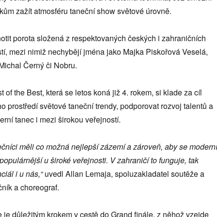
ákům zažít atmosféru taneční show světové úrovně.
tit porota složená z respektovaných českých i zahraničních
tí, mezi nimiž nechybějí jména jako Majka Piskořová Veselá,
ichal Černý či Nobru.
 of the Best, která se letos koná již 4. rokem, si klade za cíl
o prostředí světové taneční trendy, podporovat rozvoj talentů a
rní tanec i mezi širokou veřejností.
čníci měli co možná nejlepší zázemí a zároveň, aby se modern
populárnější u široké veřejnosti. V zahraničí to funguje, tak
ciál i u nás,“
uvedl Allan Lemaja, spoluzakladatel soutěže a
čník a choreograf.
 je důležitým krokem v cestě do Grand finále, z něhož vzejde