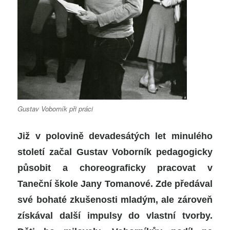
Gustav Voborník při práci
Již v polovině devadesátých let minulého
století začal Gustav Voborník pedagogicky
působit a choreograficky pracovat v
Taneční škole Jany Tomanové. Zde předával
své bohaté zkušenosti mladým, ale zároveň
získával další impulsy do vlastní tvorby.