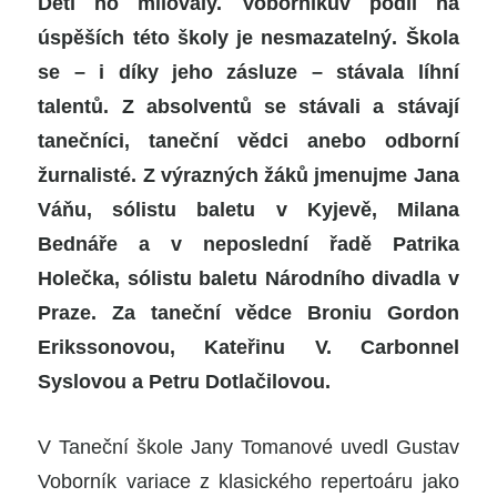
Děti ho milovaly. Voborníkův podíl na
úspěších této školy je nesmazatelný. Škola
se – i díky jeho zásluze – stávala líhní
talentů. Z absolventů se stávali a stávají
tanečníci, taneční vědci anebo odborní
žurnalisté. Z výrazných žáků jmenujme Jana
Váňu, sólistu baletu v Kyjevě, Milana
Bednáře a v neposlední řadě Patrika
Holečka, sólistu baletu Národního divadla v
Praze. Za taneční vědce Broniu Gordon
Erikssonovou, Kateřinu V. Carbonnel
Syslovou a Petru Dotlačilovou.
V Taneční škole Jany Tomanové uvedl Gustav
Voborník variace z klasického repertoáru jako