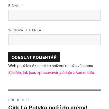
E-MAIL
*
WEBOVÁ STRÁNKA
Web používá Akismet ke snížení množství spamu.
Zjistěte, jak jsou zpracovávány údaje z komentářů.
Navigace
PŘEDCHOZÍ
pro
Cirk La Putyka patří do arény!
Předchozí