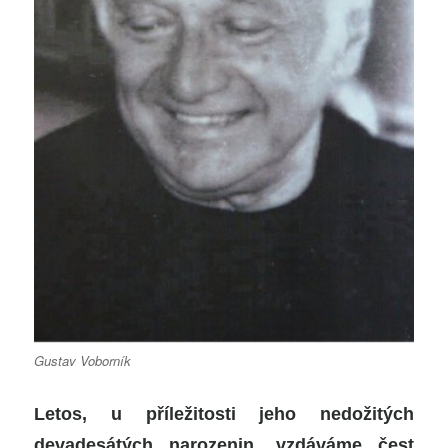
Gustav Voborník
Letos, u příležitosti jeho nedožitých
devadesátých narozenin, vzdáváme čest