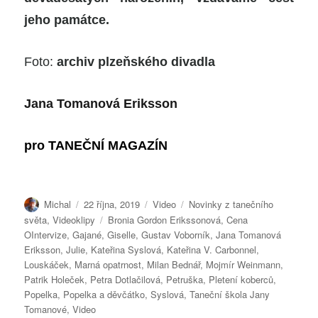
jeho památce.
Foto:
archiv plzeňského divadla
Jana Tomanová Eriksson
pro
TANEČNÍ MAGAZÍN
Autor:
Publikováno:
Formát:
Rubriky:
Michal
22 října, 2019
Video
Novinky z tanečního
Štítky:
světa
,
Videoklipy
Bronia Gordon Erikssonová
,
Cena
OIntervize
,
Gajané
,
Giselle
,
Gustav Voborník
,
Jana Tomanová
Eriksson
,
Julie
,
Kateřina Syslová
,
Kateřina V. Carbonnel
,
Louskáček
,
Marná opatrnost
,
Milan Bednář
,
Mojmír Weinmann
,
Patrik Holeček
,
Petra Dotlačilová
,
Petruška
,
Pletení koberců
,
Popelka
,
Popelka a děvčátko
,
Syslová
,
Taneční škola Jany
Tomanové
,
Video