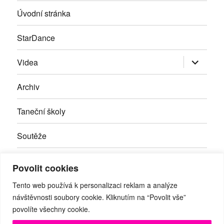
Úvodní stránka
StarDance
Zobrazit
Videa
podřazen
položky
Archiv
Taneční školy
Soutěže
Inzerce
Povolit cookies
Kontakty
Tento web používá k personalizaci reklam a analýze
návštěvnosti soubory cookie. Kliknutím na “Povolit vše”
povolíte všechny cookie.
Facebook
RSS
Youtube