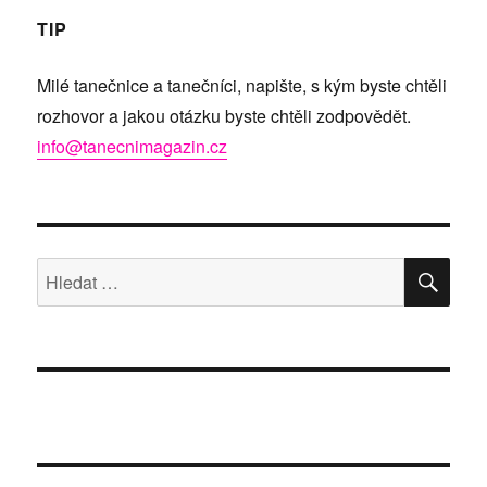
TIP
Milé tanečnice a tanečníci, napište, s kým byste chtěli
rozhovor a jakou otázku byste chtěli zodpovědět.
info@tanecnimagazin.cz
HLE
Hledat: