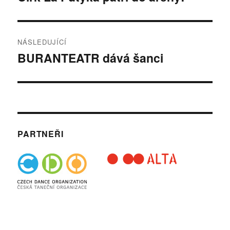
příspěvek:
příspěvek
NÁSLEDUJÍCÍ
BURANTEATR dává šanci
Následující
příspěvek:
PARTNEŘI