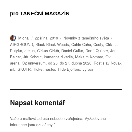
pro
TANEČNÍ MAGAZÍN
Autor:
Publikováno:
Rubriky:
Štítky:
Michal
22 října, 2019
Novinky z tanečního světa
AIRGROUND
,
Black Black Woods
,
Cahin Caha
,
Cesty
,
Cirk La
Putyka
,
cirkus
,
Cirkus Cirkör
,
Daniel Gulko
,
Don´t Quijote
,
Jan
Balcar
,
Jiří Kohout
,
kamenná divadla
,
Maksim Komaro
,
O2
arena
,
O2 universum
,
od 25. do 27. dubna 2020
,
Rostislav Novák
ml.
,
SKUTR
,
Ticketmaster
,
Tilde Björfors
,
výročí
Napsat komentář
Vaše e-mailová adresa nebude zveřejněna.
Vyžadované
informace jsou označeny
*