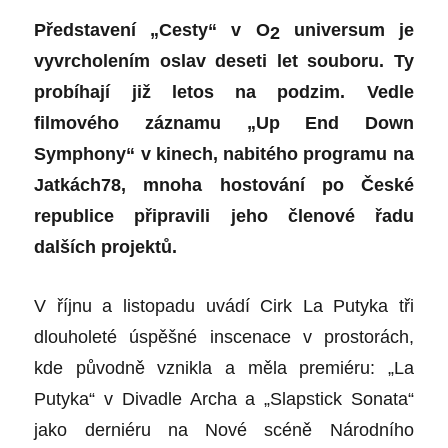
Představení „Cesty“ v O
universum je
2
vyvrcholením oslav deseti let souboru. Ty
probíhají již letos na podzim. Vedle
filmového záznamu „Up End Down
Symphony“ v kinech, nabitého programu na
Jatkách78, mnoha hostování po České
republice připravili jeho členové řadu
dalších projektů.
V říjnu a listopadu uvádí Cirk La Putyka tři
dlouholeté úspěšné inscenace v prostorách,
kde původně vznikla a měla premiéru: „La
Putyka“ v Divadle Archa a „Slapstick Sonata“
jako derniéru na Nové scéně Národního