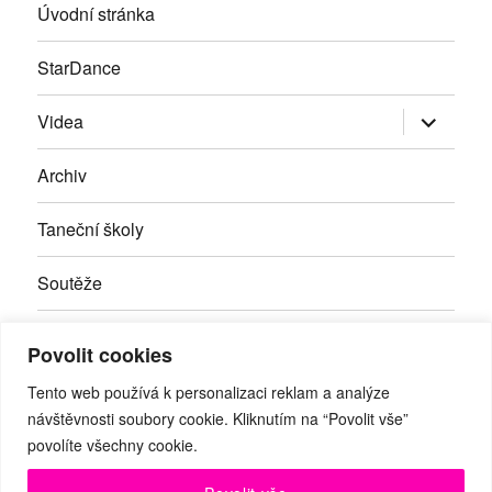
Úvodní stránka
StarDance
Zobrazit
Videa
podřazen
položky
Archiv
Taneční školy
Soutěže
Inzerce
Povolit cookies
Kontakty
Tento web používá k personalizaci reklam a analýze
návštěvnosti soubory cookie. Kliknutím na “Povolit vše”
povolíte všechny cookie.
Facebook
RSS
Youtube