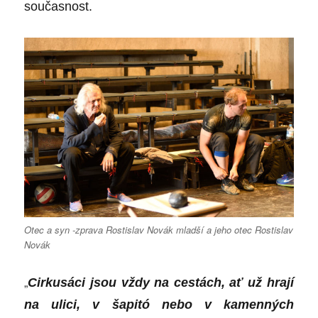
současnost.
Otec a syn -zprava Rostislav Novák mladší a jeho otec Rostislav
Novák
„
Cirkusáci jsou vždy na cestách, ať už hrají
na ulici, v šapitó nebo v kamenných