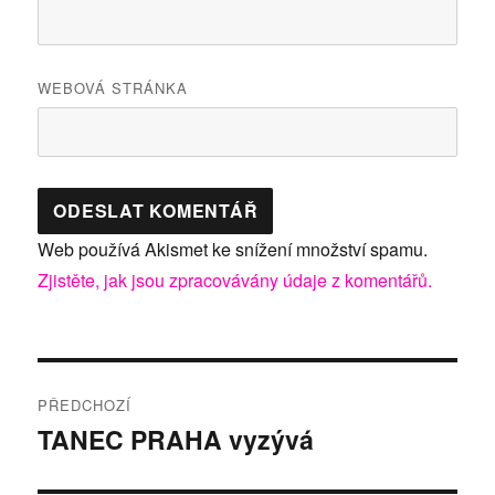
WEBOVÁ STRÁNKA
Web používá Akismet ke snížení množství spamu.
Zjistěte, jak jsou zpracovávány údaje z komentářů.
Navigace
PŘEDCHOZÍ
pro
TANEC PRAHA vyzývá
Předchozí
příspěvek:
příspěvek