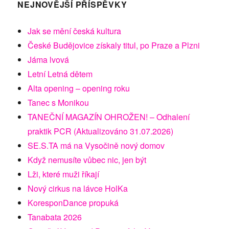
NEJNOVĚJŠÍ PŘÍSPĚVKY
Jak se mění česká kultura
České Budějovice získaly titul, po Praze a Plzni
Jáma lvová
Letní Letná dětem
Alta opening – opening roku
Tanec s Monikou
TANEČNÍ MAGAZÍN OHROŽEN! – Odhalení
praktik PCR (Aktualizováno 31.07.2026)
SE.S.TA má na Vysočině nový domov
Když nemusíte vůbec nic, jen být
Lži, které muži říkají
Nový cirkus na lávce HolKa
KoresponDance propuká
Tanabata 2026