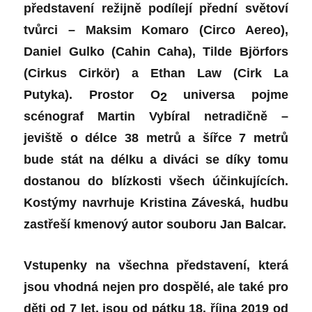
představení režijně podílejí přední světoví
tvůrci – Maksim Komaro (Circo Aereo),
Daniel Gulko (Cahin Caha), Tilde Björfors
(Cirkus Cirkör) a Ethan Law (Cirk La
Putyka). Prostor O
universa pojme
2
scénograf Martin Vybíral netradičně –
jeviště o délce 38 metrů a šířce 7 metrů
bude stát na délku a diváci se díky tomu
dostanou do blízkosti všech účinkujících.
Kostýmy navrhuje Kristina Záveská, hudbu
zastřeší kmenový autor souboru Jan Balcar.
Vstupenky na všechna představení, která
jsou vhodná nejen pro dospělé, ale také pro
děti od 7 let, jsou od pátku 18. října 2019 od