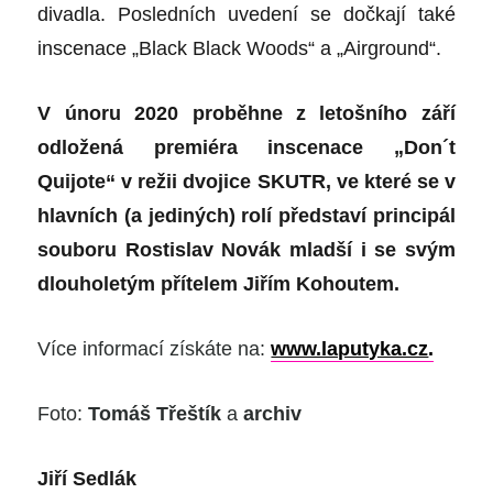
divadla. Posledních uvedení se dočkají také
inscenace „Black Black Woods“ a „Airground“.
V únoru 2020 proběhne z letošního září
odložená premiéra inscenace „Don´t
Quijote“ v režii dvojice SKUTR, ve které se v
hlavních (a jediných) rolí představí principál
souboru Rostislav Novák mladší i se svým
dlouholetým přítelem Jiřím Kohoutem.
Více informací získáte na:
www.laputyka.cz
.
Foto:
Tomáš Třeštík
a
archiv
Jiří Sedlák