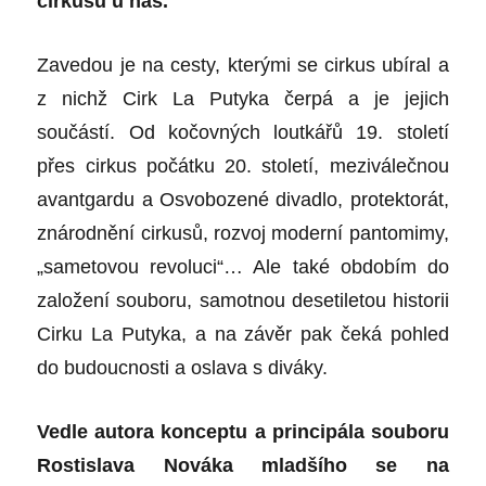
cirkusu u nás.
Zavedou je na cesty, kterými se cirkus ubíral a
z nichž Cirk La Putyka čerpá a je jejich
součástí. Od kočovných loutkářů 19. století
přes cirkus počátku 20. století, meziválečnou
avantgardu a Osvobozené divadlo, protektorát,
znárodnění cirkusů, rozvoj moderní pantomimy,
„sametovou revoluci“… Ale také obdobím do
založení souboru, samotnou desetiletou historii
Cirku La Putyka, a na závěr pak čeká pohled
do budoucnosti a oslava s diváky.
Vedle autora konceptu a principála souboru
Rostislava Nováka mladšího se na