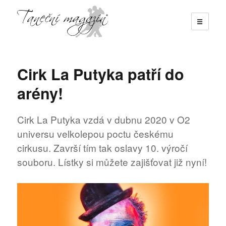
☰
Taneční magazín
Cirk La Putyka patří do
arény!
Cirk La Putyka vzdá v dubnu 2020 v O2
universu velkolepou poctu českému
cirkusu. Završí tím tak oslavy 10. výročí
souboru. Lístky si můžete zajišťovat již nyní!