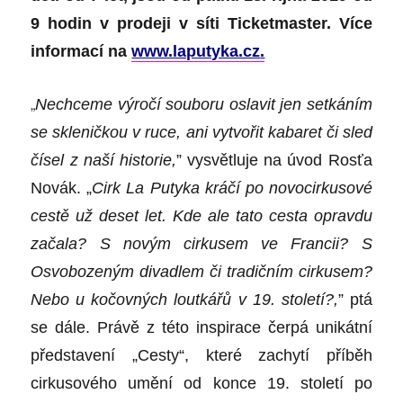
9 hodin v prodeji v síti Ticketmaster. Více
informací na
www.laputyka.cz
.
„
Nechceme výročí souboru oslavit jen setkáním
se skleničkou v ruce, ani vytvořit kabaret či sled
čísel z naší historie,
” vysvětluje na úvod Rosťa
Novák. „
Cirk La Putyka kráčí po novocirkusové
cestě už deset let. Kde ale tato cesta opravdu
začala? S novým cirkusem ve Francii? S
Osvobozeným divadlem či tradičním cirkusem?
Nebo u kočovných loutkářů v 19. století?,
” ptá
se dále. Právě z této inspirace čerpá unikátní
představení „Cesty“, které zachytí příběh
cirkusového umění od konce 19. století po