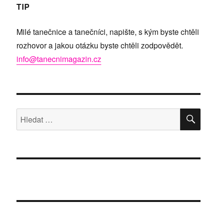
TIP
Milé tanečnice a tanečníci, napište, s kým byste chtěli
rozhovor a jakou otázku byste chtěli zodpovědět.
info@tanecnimagazin.cz
HLE
Hledat: